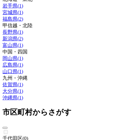
岩手県
(
1
)
宮城県
(
1
)
福島県
(
2
)
甲信越・北陸
長野県
(
1
)
新潟県
(
2
)
富山県
(
1
)
中国・四国
岡山県
(
1
)
広島県
(
1
)
山口県
(
1
)
九州・沖縄
佐賀県
(
1
)
大分県
(
1
)
沖縄県
(
1
)
市区町村からさがす
千代田区
(
0
)