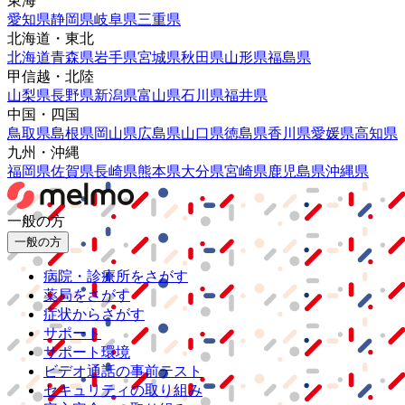
東海
愛知県
静岡県
岐阜県
三重県
北海道・東北
北海道
青森県
岩手県
宮城県
秋田県
山形県
福島県
甲信越・北陸
山梨県
長野県
新潟県
富山県
石川県
福井県
中国・四国
鳥取県
島根県
岡山県
広島県
山口県
徳島県
香川県
愛媛県
高知県
九州・沖縄
福岡県
佐賀県
長崎県
熊本県
大分県
宮崎県
鹿児島県
沖縄県
一般の方
一般の方
病院・診療所をさがす
薬局をさがす
症状からさがす
サポート
サポート環境
ビデオ通話の事前テスト
セキュリティの取り組み