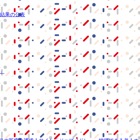
結果の公表
S」