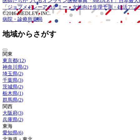
医師たちがつくる
オンライン医療事典
「MEDLEY」
日本最大
「ジョブメドレー
アカデミー」
女性向け
生理予測・妊活アプ
©2016 MEDLEY, INC.
病院・診療所
薬局
地域からさがす
関東
東京都
(
12
)
神奈川県
(
2
)
埼玉県
(
2
)
千葉県
(
3
)
茨城県
(
2
)
栃木県
(
1
)
群馬県
(
2
)
関西
大阪府
(
3
)
兵庫県
(
2
)
東海
愛知県
(
6
)
北海道・東北