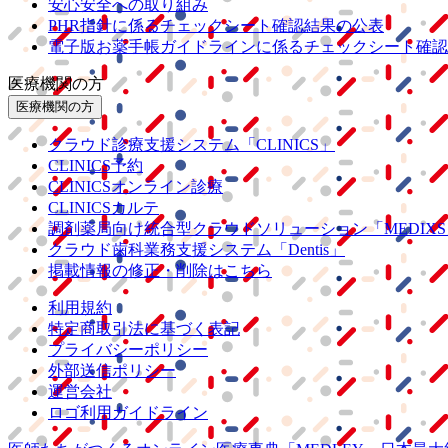
安心安全への取り組み
PHR指針に係るチェックシート確認結果の公表
電子版お薬手帳ガイドラインに係るチェックシート確認
医療機関の方
医療機関の方
クラウド診療
支援システム
「CLINICS」
CLINICS予約
CLINICSオンライン診療
CLINICSカルテ
調剤薬局向け統合型クラウドソリューション
「MEDIX
クラウド歯科業務
支援システム
「Dentis」
掲載情報の修正・削除はこちら
利用規約
特定商取引法に基づく表記
プライバシーポリシー
外部送信ポリシー
運営会社
ロゴ利用ガイドライン