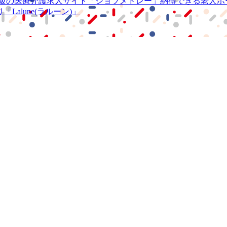
級の
医療介護求人サイト
「ジョブメドレー」
納得できる
老人ホ
リ
「Lalune(ラルーン)」