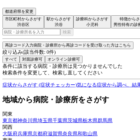
都道府県を変更
市区町村からさがす
駅からさがす
診療科からさがす
特徴からさ
渋谷区
渋谷
小児科
男性特有の診
検索
再診コード入力
病院・診療所から再診コードを受け取った方はこちら
絞り込み
(該当件数:
0
件)
すべて
対面診療可
オンライン診療可
条件に該当する病院・診療所は見つかりませんでした
検索条件を変更して、検索し直してください
症状からさがす (症状チェッカー)
気になる症状から調べ、結
地域から病院・診療所をさがす
関東
東京都
神奈川県
埼玉県
千葉県
茨城県
栃木県
群馬県
関西
大阪府
兵庫県
京都府
滋賀県
奈良県
和歌山県