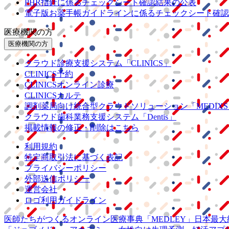
PHR指針に係るチェックシート確認結果の公表
電子版お薬手帳ガイドラインに係るチェックシート確認
医療機関の方
医療機関の方
クラウド診療
支援システム
「CLINICS」
CLINICS予約
CLINICSオンライン診療
CLINICSカルテ
調剤薬局向け統合型クラウドソリューション
「MEDIX
クラウド歯科業務
支援システム
「Dentis」
掲載情報の修正・削除はこちら
利用規約
特定商取引法に基づく表記
プライバシーポリシー
外部送信ポリシー
運営会社
ロゴ利用ガイドライン
医師たちがつくる
オンライン医療事典
「MEDLEY」
日本最大