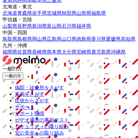
愛知県
静岡県
岐阜県
三重県
北海道・東北
北海道
青森県
岩手県
宮城県
秋田県
山形県
福島県
甲信越・北陸
山梨県
長野県
新潟県
富山県
石川県
福井県
中国・四国
鳥取県
島根県
岡山県
広島県
山口県
徳島県
香川県
愛媛県
高知県
九州・沖縄
福岡県
佐賀県
長崎県
熊本県
大分県
宮崎県
鹿児島県
沖縄県
一般の方
一般の方
病院・診療所をさがす
薬局をさがす
症状からさがす
サポート
サポート環境
ビデオ通話の事前テスト
セキュリティの取り組み
安心安全への取り組み