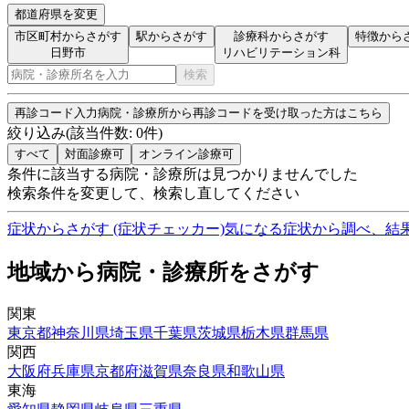
都道府県を変更
市区町村からさがす
駅からさがす
診療科からさがす
特徴から
日野市
リハビリテーション科
検索
再診コード入力
病院・診療所から再診コードを受け取った方はこちら
絞り込み
(該当件数:
0
件)
すべて
対面診療可
オンライン診療可
条件に該当する病院・診療所は見つかりませんでした
検索条件を変更して、検索し直してください
症状からさがす (症状チェッカー)
気になる症状から調べ、結
地域から病院・診療所をさがす
関東
東京都
神奈川県
埼玉県
千葉県
茨城県
栃木県
群馬県
関西
大阪府
兵庫県
京都府
滋賀県
奈良県
和歌山県
東海