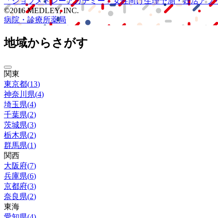
「ジョブメドレー
アカデミー」
女性向け
生理予測・妊活アプ
©2016 MEDLEY, INC.
病院・診療所
薬局
地域からさがす
関東
東京都
(
13
)
神奈川県
(
4
)
埼玉県
(
4
)
千葉県
(
2
)
茨城県
(
3
)
栃木県
(
2
)
群馬県
(
1
)
関西
大阪府
(
7
)
兵庫県
(
6
)
京都府
(
3
)
奈良県
(
2
)
東海
愛知県
(
4
)