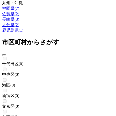
九州・沖縄
福岡県
(
7
)
佐賀県
(
2
)
長崎県
(
3
)
大分県
(
2
)
鹿児島県
(
1
)
市区町村からさがす
千代田区
(
0
)
中央区
(
0
)
港区
(
0
)
新宿区
(
0
)
文京区
(
0
)