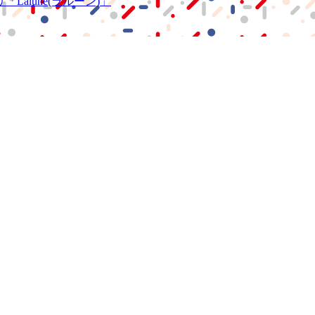
リ
「Lalune(ラルーン)」