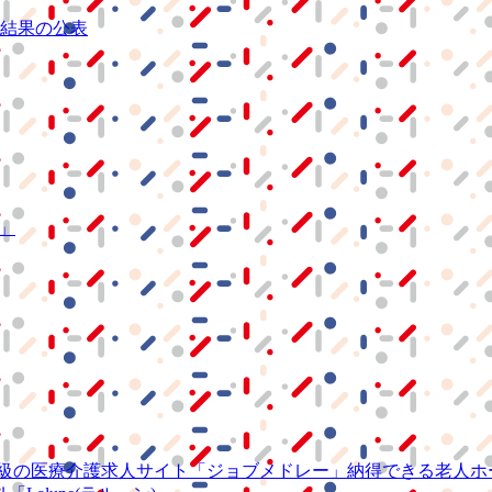
結果の公表
S」
級の
医療介護求人サイト
「ジョブメドレー」
納得できる
老人ホ