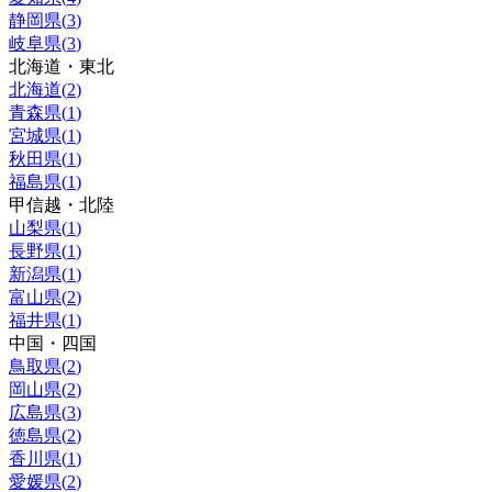
静岡県
(
3
)
岐阜県
(
3
)
北海道・東北
北海道
(
2
)
青森県
(
1
)
宮城県
(
1
)
秋田県
(
1
)
福島県
(
1
)
甲信越・北陸
山梨県
(
1
)
長野県
(
1
)
新潟県
(
1
)
富山県
(
2
)
福井県
(
1
)
中国・四国
鳥取県
(
2
)
岡山県
(
2
)
広島県
(
3
)
徳島県
(
2
)
香川県
(
1
)
愛媛県
(
2
)