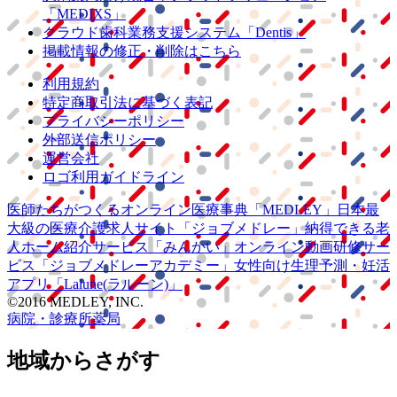
「MEDIXS」
クラウド歯科業務
支援システム
「Dentis」
掲載情報の修正・削除はこちら
利用規約
特定商取引法に基づく表記
プライバシーポリシー
外部送信ポリシー
運営会社
ロゴ利用ガイドライン
医師たちがつくる
オンライン医療事典
「MEDLEY」
日本最
大級の
医療介護求人サイト
「ジョブメドレー」
納得できる
老
人ホーム紹介サービス
「みんかい」
オンライン
動画研修サー
ビス
「ジョブメドレー
アカデミー」
女性向け
生理予測・妊活
アプリ
「Lalune(ラルーン)」
©2016 MEDLEY, INC.
病院・診療所
薬局
地域からさがす