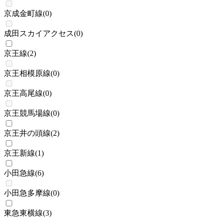
京成金町線
(
0
)
成田スカイアクセス
(
0
)
京王線
(
2
)
京王相模原線
(
0
)
京王高尾線
(
0
)
京王競馬場線
(
0
)
京王井の頭線
(
2
)
京王新線
(
1
)
小田急線
(
6
)
小田急多摩線
(
0
)
東急東横線
(
3
)