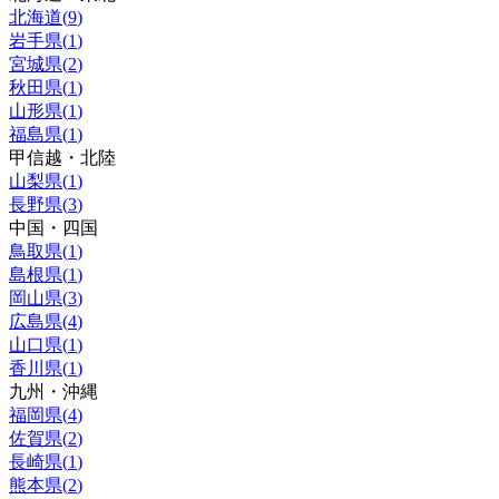
北海道
(
9
)
岩手県
(
1
)
宮城県
(
2
)
秋田県
(
1
)
山形県
(
1
)
福島県
(
1
)
甲信越・北陸
山梨県
(
1
)
長野県
(
3
)
中国・四国
鳥取県
(
1
)
島根県
(
1
)
岡山県
(
3
)
広島県
(
4
)
山口県
(
1
)
香川県
(
1
)
九州・沖縄
福岡県
(
4
)
佐賀県
(
2
)
長崎県
(
1
)
熊本県
(
2
)