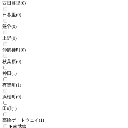
西日暮里
(
0
)
日暮里
(
0
)
鶯谷
(
0
)
上野
(
0
)
仲御徒町
(
0
)
秋葉原
(
0
)
神田
(
1
)
有楽町
(
1
)
浜松町
(
0
)
田町
(
1
)
高輪ゲートウェイ
(
1
)
JR南武線