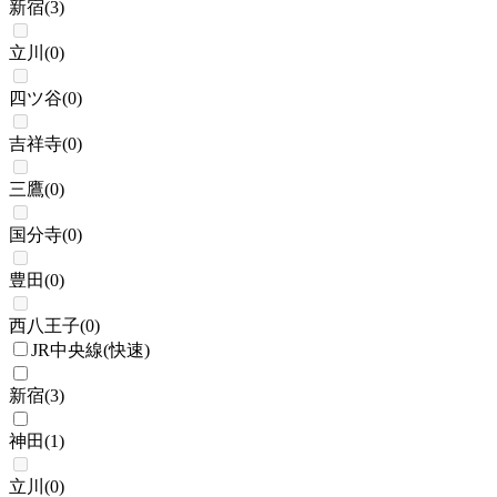
新宿
(
3
)
立川
(
0
)
四ツ谷
(
0
)
吉祥寺
(
0
)
三鷹
(
0
)
国分寺
(
0
)
豊田
(
0
)
西八王子
(
0
)
JR中央線(快速)
新宿
(
3
)
神田
(
1
)
立川
(
0
)