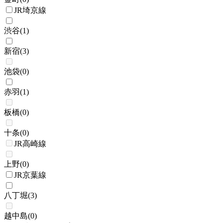
JR埼京線
渋谷
(
1
)
新宿
(
3
)
池袋
(
0
)
赤羽
(
1
)
板橋
(
0
)
十条
(
0
)
JR高崎線
上野
(
0
)
JR京葉線
八丁堀
(
3
)
越中島
(
0
)