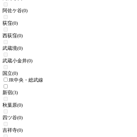
阿佐ケ谷
(
0
)
荻窪
(
0
)
西荻窪
(
0
)
武蔵境
(
0
)
武蔵小金井
(
0
)
国立
(
0
)
JR中央・総武線
新宿
(
3
)
秋葉原
(
0
)
四ツ谷
(
0
)
吉祥寺
(
0
)