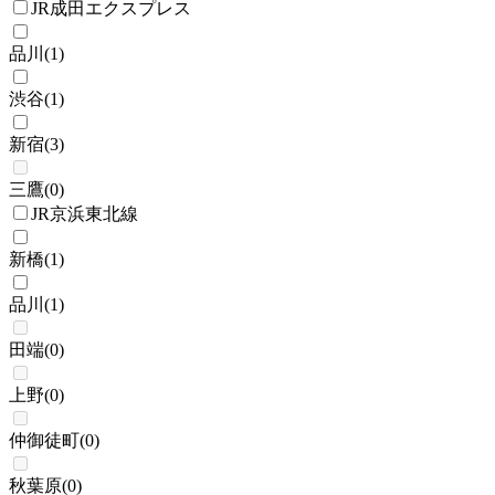
JR成田エクスプレス
品川
(
1
)
渋谷
(
1
)
新宿
(
3
)
三鷹
(
0
)
JR京浜東北線
新橋
(
1
)
品川
(
1
)
田端
(
0
)
上野
(
0
)
仲御徒町
(
0
)
秋葉原
(
0
)