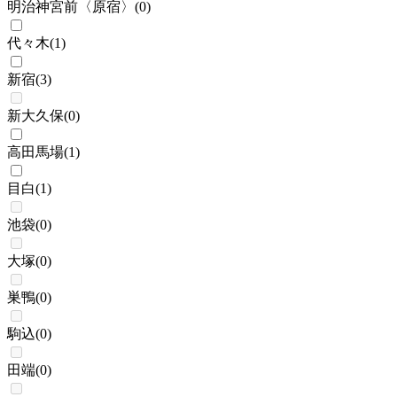
明治神宮前〈原宿〉
(
0
)
代々木
(
1
)
新宿
(
3
)
新大久保
(
0
)
高田馬場
(
1
)
目白
(
1
)
池袋
(
0
)
大塚
(
0
)
巣鴨
(
0
)
駒込
(
0
)
田端
(
0
)