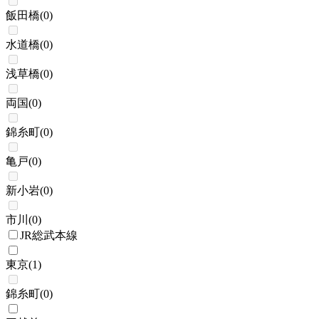
飯田橋
(
0
)
水道橋
(
0
)
浅草橋
(
0
)
両国
(
0
)
錦糸町
(
0
)
亀戸
(
0
)
新小岩
(
0
)
市川
(
0
)
JR総武本線
東京
(
1
)
錦糸町
(
0
)