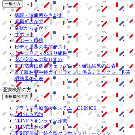
一般の方
病院・診療所をさがす
薬局をさがす
症状からさがす
サポート
サポート環境
ビデオ通話の事前テスト
セキュリティの取り組み
安心安全への取り組み
PHR指針に係るチェックシート確認結果の公表
電子版お薬手帳ガイドラインに係るチェックシート確
認結果の公表
医療機関の方
医療機関の方
クラウド診療
支援システム
「CLINICS」
CLINICS予約
CLINICSオンライン診療
CLINICSカルテ
調剤薬局向け統合型クラウドソリューション