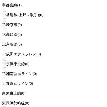
宇都宮線
(
1
)
JR常磐線(上野～取手)
(
0
)
JR埼京線
(
0
)
JR高崎線
(
0
)
JR京葉線
(
0
)
JR成田エクスプレス
(
0
)
JR京浜東北線
(
0
)
JR湘南新宿ライン
(
0
)
上野東京ライン
(
0
)
東武東上線
(
0
)
東武伊勢崎線
(
0
)