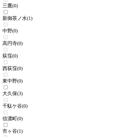
三鷹
(
0
)
新御茶ノ水
(
1
)
中野
(
0
)
高円寺
(
0
)
荻窪
(
0
)
西荻窪
(
0
)
東中野
(
0
)
大久保
(
3
)
千駄ケ谷
(
0
)
信濃町
(
0
)
市ヶ谷
(
1
)