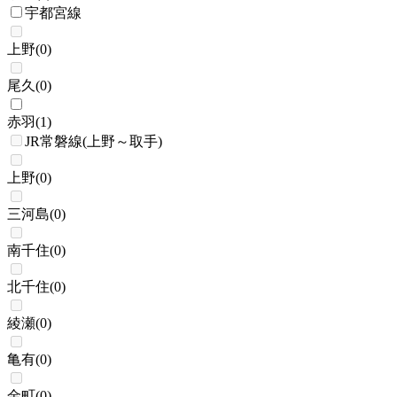
宇都宮線
上野
(
0
)
尾久
(
0
)
赤羽
(
1
)
JR常磐線(上野～取手)
上野
(
0
)
三河島
(
0
)
南千住
(
0
)
北千住
(
0
)
綾瀬
(
0
)
亀有
(
0
)
金町
(
0
)