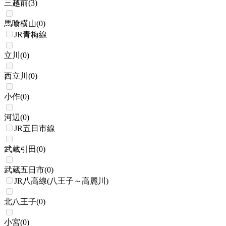
三越前
(
3
)
馬喰横山
(
0
)
JR青梅線
立川
(
0
)
西立川
(
0
)
小作
(
0
)
河辺
(
0
)
JR五日市線
武蔵引田
(
0
)
武蔵五日市
(
0
)
JR八高線(八王子～高麗川)
北八王子
(
0
)
小宮
(
0
)