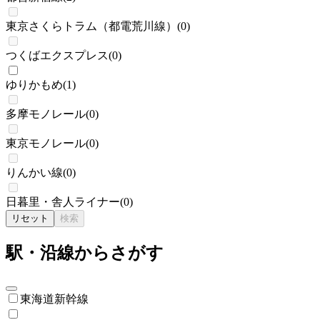
東京さくらトラム（都電荒川線）
(
0
)
つくばエクスプレス
(
0
)
ゆりかもめ
(
1
)
多摩モノレール
(
0
)
東京モノレール
(
0
)
りんかい線
(
0
)
日暮里・舎人ライナー
(
0
)
リセット
検索
駅・沿線からさがす
東海道新幹線