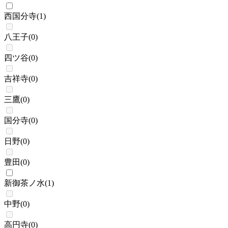
西国分寺
(
1
)
八王子
(
0
)
四ツ谷
(
0
)
吉祥寺
(
0
)
三鷹
(
0
)
国分寺
(
0
)
日野
(
0
)
豊田
(
0
)
新御茶ノ水
(
1
)
中野
(
0
)
高円寺
(
0
)