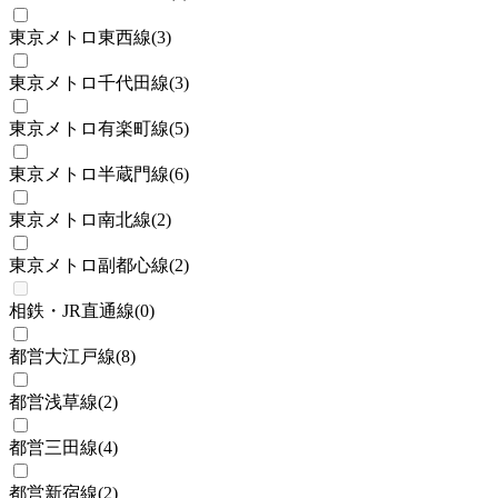
東京メトロ東西線
(
3
)
東京メトロ千代田線
(
3
)
東京メトロ有楽町線
(
5
)
東京メトロ半蔵門線
(
6
)
東京メトロ南北線
(
2
)
東京メトロ副都心線
(
2
)
相鉄・JR直通線
(
0
)
都営大江戸線
(
8
)
都営浅草線
(
2
)
都営三田線
(
4
)
都営新宿線
(
2
)