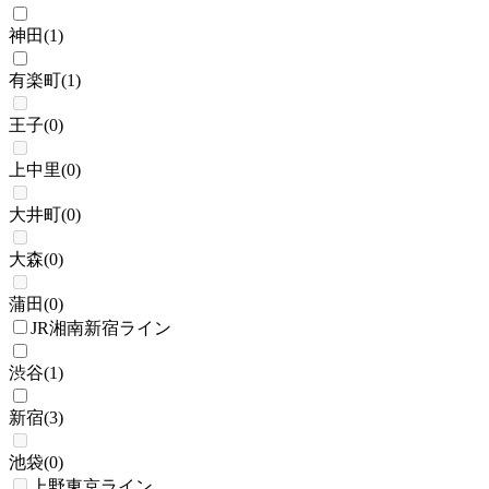
神田
(
1
)
有楽町
(
1
)
王子
(
0
)
上中里
(
0
)
大井町
(
0
)
大森
(
0
)
蒲田
(
0
)
JR湘南新宿ライン
渋谷
(
1
)
新宿
(
3
)
池袋
(
0
)
上野東京ライン