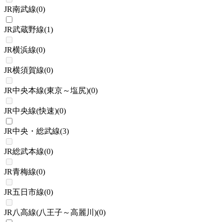
JR南武線
(
0
)
JR武蔵野線
(
1
)
JR横浜線
(
0
)
JR横須賀線
(
0
)
JR中央本線(東京～塩尻)
(
0
)
JR中央線(快速)
(
0
)
JR中央・総武線
(
3
)
JR総武本線
(
0
)
JR青梅線
(
0
)
JR五日市線
(
0
)
JR八高線(八王子～高麗川)
(
0
)