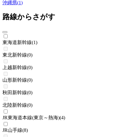
沖縄県
(
1
)
路線からさがす
東海道新幹線
(
1
)
東北新幹線
(
0
)
上越新幹線
(
0
)
山形新幹線
(
0
)
秋田新幹線
(
0
)
北陸新幹線
(
0
)
JR東海道本線(東京～熱海)
(
4
)
JR山手線
(
8
)