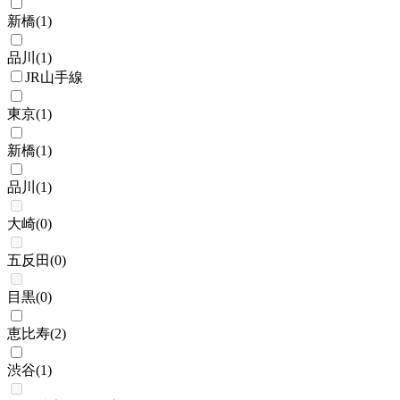
新橋
(
1
)
品川
(
1
)
JR山手線
東京
(
1
)
新橋
(
1
)
品川
(
1
)
大崎
(
0
)
五反田
(
0
)
目黒
(
0
)
恵比寿
(
2
)
渋谷
(
1
)