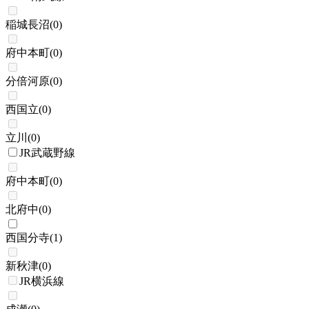
稲城長沼
(
0
)
府中本町
(
0
)
分倍河原
(
0
)
西国立
(
0
)
立川
(
0
)
JR武蔵野線
府中本町
(
0
)
北府中
(
0
)
西国分寺
(
1
)
新秋津
(
0
)
JR横浜線