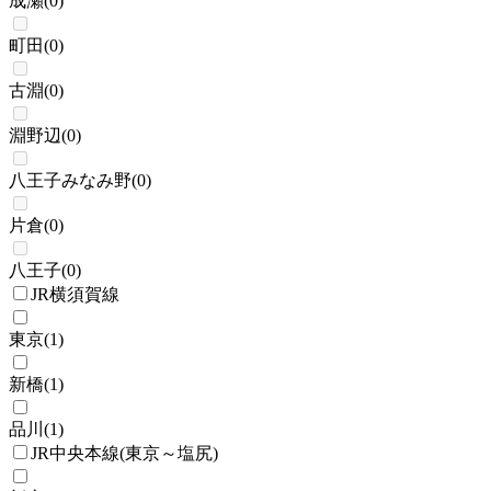
成瀬
(
0
)
町田
(
0
)
古淵
(
0
)
淵野辺
(
0
)
八王子みなみ野
(
0
)
片倉
(
0
)
八王子
(
0
)
JR横須賀線
東京
(
1
)
新橋
(
1
)
品川
(
1
)
JR中央本線(東京～塩尻)