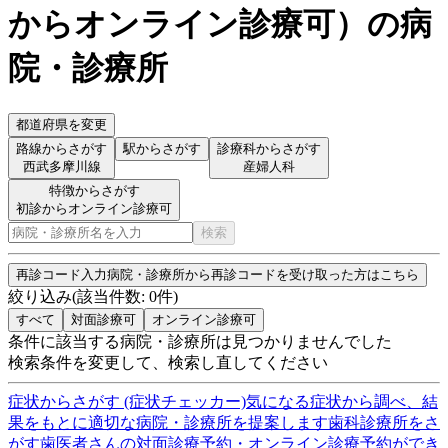
からオンライン診療可
）
の病
院・診療所
都道府県を変更
路線からさがす
駅からさがす
診療科からさがす
西武多摩川線
産婦人科
特徴からさがす
初診からオンライン診療可
検索
再診コード入力
病院・診療所から再診コードを受け取った方はこちら
絞り込み
(該当件数:
0
件)
すべて
対面診療可
オンライン診療可
条件に該当する病院・診療所は見つかりませんでした
検索条件を変更して、検索し直してください
症状からさがす (症状チェッカー)
気になる症状から調べ、結
果をもとに適切な病院・診療所を提案します
歯科診療所をさ
がす
歯医者さんの対面診療予約・オンライン診療予約ができ