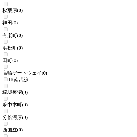
秋葉原
(
0
)
神田
(
0
)
有楽町
(
0
)
浜松町
(
0
)
田町
(
0
)
高輪ゲートウェイ
(
0
)
JR南武線
稲城長沼
(
0
)
府中本町
(
0
)
分倍河原
(
0
)
西国立
(
0
)