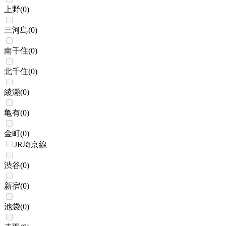
上野
(
0
)
三河島
(
0
)
南千住
(
0
)
北千住
(
0
)
綾瀬
(
0
)
亀有
(
0
)
金町
(
0
)
JR埼京線
渋谷
(
0
)
新宿
(
0
)
池袋
(
0
)