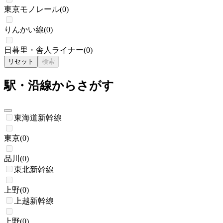
東京モノレール
(
0
)
りんかい線
(
0
)
日暮里・舎人ライナー
(
0
)
リセット
検索
駅・沿線からさがす
東海道新幹線
東京
(
0
)
品川
(
0
)
東北新幹線
上野
(
0
)
上越新幹線
上野
(
0
)