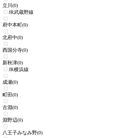
立川
(
0
)
JR武蔵野線
府中本町
(
0
)
北府中
(
0
)
西国分寺
(
0
)
新秋津
(
0
)
JR横浜線
成瀬
(
0
)
町田
(
0
)
古淵
(
0
)
淵野辺
(
0
)
八王子みなみ野
(
0
)