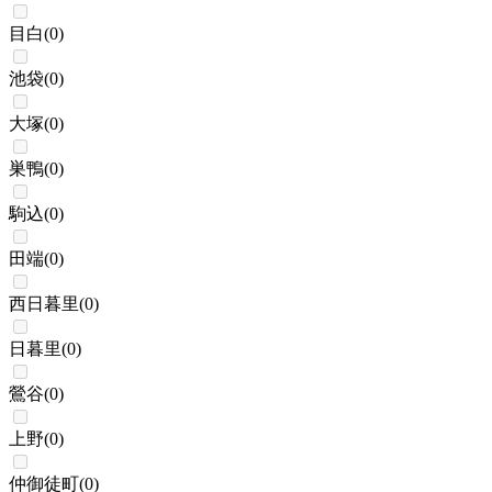
目白
(
0
)
池袋
(
0
)
大塚
(
0
)
巣鴨
(
0
)
駒込
(
0
)
田端
(
0
)
西日暮里
(
0
)
日暮里
(
0
)
鶯谷
(
0
)
上野
(
0
)
仲御徒町
(
0
)