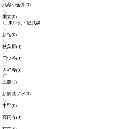
武蔵小金井
(
0
)
国立
(
0
)
JR中央・総武線
新宿
(
0
)
秋葉原
(
0
)
四ツ谷
(
0
)
吉祥寺
(
0
)
三鷹
(
1
)
新御茶ノ水
(
0
)
中野
(
0
)
高円寺
(
0
)