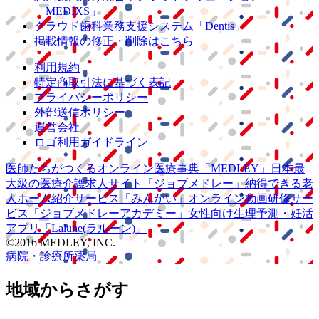
「MEDIXS」
クラウド歯科業務
支援システム
「Dentis」
掲載情報の修正・削除はこちら
利用規約
特定商取引法に基づく表記
プライバシーポリシー
外部送信ポリシー
運営会社
ロゴ利用ガイドライン
医師たちがつくる
オンライン医療事典
「MEDLEY」
日本最
大級の
医療介護求人サイト
「ジョブメドレー」
納得できる
老
人ホーム紹介サービス
「みんかい」
オンライン
動画研修サー
ビス
「ジョブメドレー
アカデミー」
女性向け
生理予測・妊活
アプリ
「Lalune(ラルーン)」
©2016 MEDLEY, INC.
病院・診療所
薬局
地域からさがす