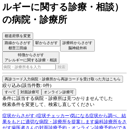
ルギーに関する診療・相談
）
の病院・診療所
都道府県を変更
路線からさがす
駅からさがす
診療科からさがす
都営三田線
脳神経外科
特徴からさがす
アレルギーに関する診療・相談
検索
再診コード入力
病院・診療所から再診コードを受け取った方はこちら
絞り込み
(該当件数:
0
件)
すべて
対面診療可
オンライン診療可
条件に該当する病院・診療所は見つかりませんでした
検索条件を変更して、検索し直してください
症状からさがす (症状チェッカー)
気になる症状から調べ、結
果をもとに適切な病院・診療所を提案します
歯科診療所をさ
がす
歯医者さんの対面診療予約・オンライン診療予約ができ