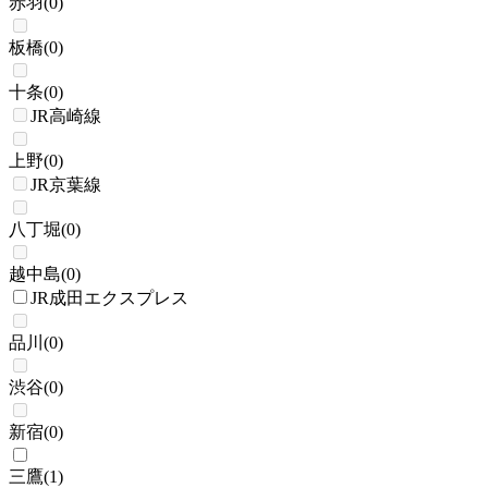
赤羽
(
0
)
板橋
(
0
)
十条
(
0
)
JR高崎線
上野
(
0
)
JR京葉線
八丁堀
(
0
)
越中島
(
0
)
JR成田エクスプレス
品川
(
0
)
渋谷
(
0
)
新宿
(
0
)
三鷹
(
1
)