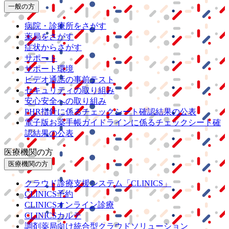
一般の方
病院・診療所をさがす
薬局をさがす
症状からさがす
サポート
サポート環境
ビデオ通話の事前テスト
セキュリティの取り組み
安心安全への取り組み
PHR指針に係るチェックシート確認結果の公表
電子版お薬手帳ガイドラインに係るチェックシート確
認結果の公表
医療機関の方
医療機関の方
クラウド診療
支援システム
「CLINICS」
CLINICS予約
CLINICSオンライン診療
CLINICSカルテ
調剤薬局向け統合型クラウドソリューション