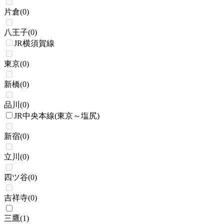
片倉
(
0
)
八王子
(
0
)
JR横須賀線
東京
(
0
)
新橋
(
0
)
品川
(
0
)
JR中央本線(東京～塩尻)
新宿
(
0
)
立川
(
0
)
四ツ谷
(
0
)
吉祥寺
(
0
)
三鷹
(
1
)