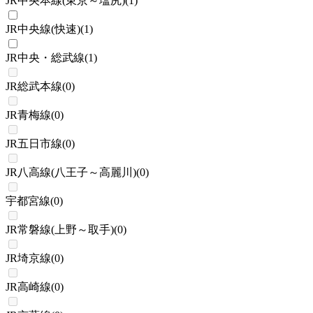
JR中央本線(東京～塩尻)
(
1
)
JR中央線(快速)
(
1
)
JR中央・総武線
(
1
)
JR総武本線
(
0
)
JR青梅線
(
0
)
JR五日市線
(
0
)
JR八高線(八王子～高麗川)
(
0
)
宇都宮線
(
0
)
JR常磐線(上野～取手)
(
0
)
JR埼京線
(
0
)
JR高崎線
(
0
)