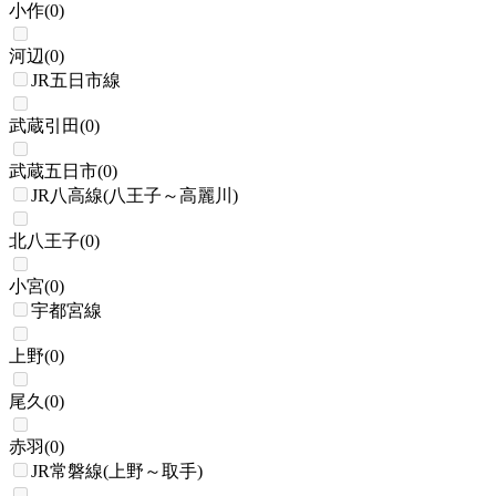
小作
(
0
)
河辺
(
0
)
JR五日市線
武蔵引田
(
0
)
武蔵五日市
(
0
)
JR八高線(八王子～高麗川)
北八王子
(
0
)
小宮
(
0
)
宇都宮線
上野
(
0
)
尾久
(
0
)
赤羽
(
0
)
JR常磐線(上野～取手)