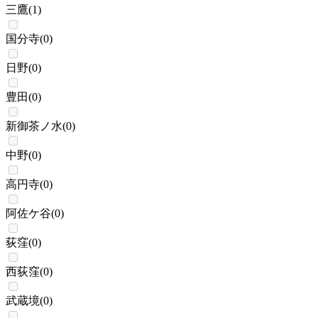
三鷹
(
1
)
国分寺
(
0
)
日野
(
0
)
豊田
(
0
)
新御茶ノ水
(
0
)
中野
(
0
)
高円寺
(
0
)
阿佐ケ谷
(
0
)
荻窪
(
0
)
西荻窪
(
0
)
武蔵境
(
0
)