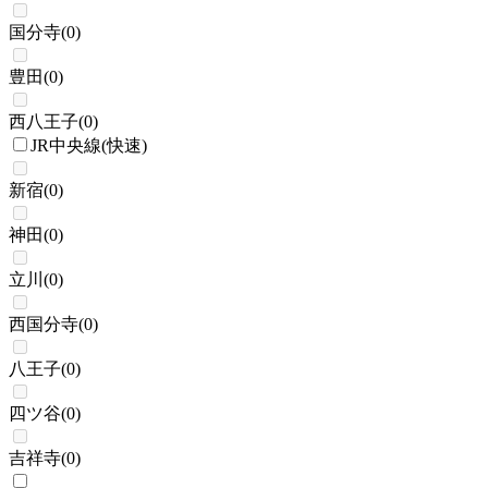
国分寺
(
0
)
豊田
(
0
)
西八王子
(
0
)
JR中央線(快速)
新宿
(
0
)
神田
(
0
)
立川
(
0
)
西国分寺
(
0
)
八王子
(
0
)
四ツ谷
(
0
)
吉祥寺
(
0
)