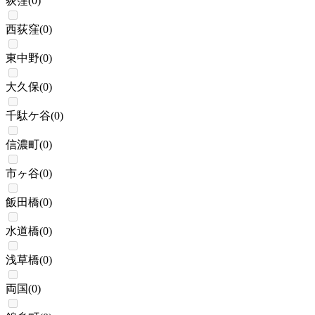
荻窪
(
0
)
西荻窪
(
0
)
東中野
(
0
)
大久保
(
0
)
千駄ケ谷
(
0
)
信濃町
(
0
)
市ヶ谷
(
0
)
飯田橋
(
0
)
水道橋
(
0
)
浅草橋
(
0
)
両国
(
0
)