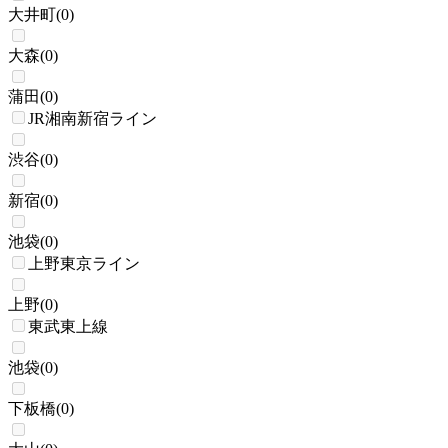
大井町
(
0
)
大森
(
0
)
蒲田
(
0
)
JR湘南新宿ライン
渋谷
(
0
)
新宿
(
0
)
池袋
(
0
)
上野東京ライン
上野
(
0
)
東武東上線
池袋
(
0
)
下板橋
(
0
)