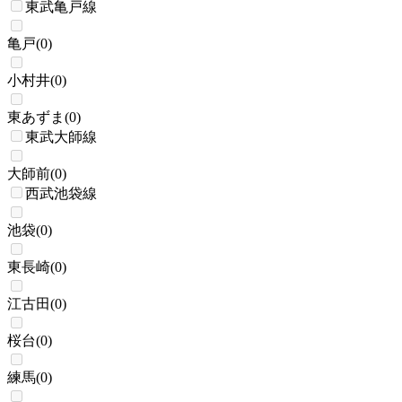
東武亀戸線
亀戸
(
0
)
小村井
(
0
)
東あずま
(
0
)
東武大師線
大師前
(
0
)
西武池袋線
池袋
(
0
)
東長崎
(
0
)
江古田
(
0
)
桜台
(
0
)
練馬
(
0
)