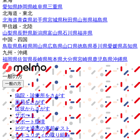
東海
愛知県
静岡県
岐阜県
三重県
北海道・東北
北海道
青森県
岩手県
宮城県
秋田県
山形県
福島県
甲信越・北陸
山梨県
長野県
新潟県
富山県
石川県
福井県
中国・四国
鳥取県
島根県
岡山県
広島県
山口県
徳島県
香川県
愛媛県
高知県
九州・沖縄
福岡県
佐賀県
長崎県
熊本県
大分県
宮崎県
鹿児島県
沖縄県
一般の方
一般の方
病院・診療所をさがす
薬局をさがす
症状からさがす
サポート
サポート環境
ビデオ通話の事前テスト
セキュリティの取り組み