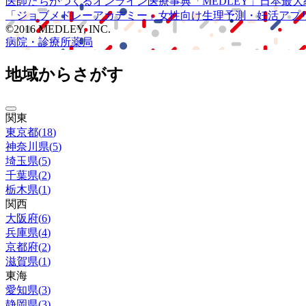
医師たちがつくる
オンライン医療事典
「MEDLEY」
日本最大
「ジョブメドレー
アカデミー」
女性向け
生理予測・妊活アプ
©2016 MEDLEY, INC.
病院・診療所
薬局
地域からさがす
関東
東京都
(
18
)
神奈川県
(
5
)
埼玉県
(
5
)
千葉県
(
2
)
栃木県
(
1
)
関西
大阪府
(
6
)
兵庫県
(
4
)
京都府
(
2
)
滋賀県
(
1
)
東海
愛知県
(
3
)
静岡県
(
3
)