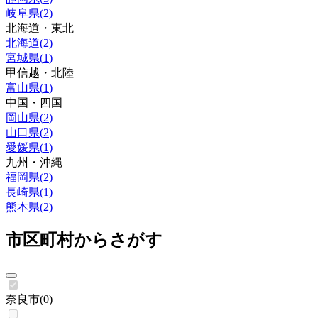
岐阜県
(
2
)
北海道・東北
北海道
(
2
)
宮城県
(
1
)
甲信越・北陸
富山県
(
1
)
中国・四国
岡山県
(
2
)
山口県
(
2
)
愛媛県
(
1
)
九州・沖縄
福岡県
(
2
)
長崎県
(
1
)
熊本県
(
2
)
市区町村からさがす
奈良市
(
0
)