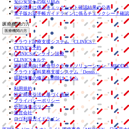
安心安全への取り組み
PHR指針に係るチェックシート確認結果の公表
電子版お薬手帳ガイドラインに係るチェックシート確認
医療機関の方
医療機関の方
クラウド診療
支援システム
「CLINICS」
CLINICS予約
CLINICSオンライン診療
CLINICSカルテ
調剤薬局向け統合型クラウドソリューション
「MEDIX
クラウド歯科業務
支援システム
「Dentis」
掲載情報の修正・削除はこちら
利用規約
特定商取引法に基づく表記
プライバシーポリシー
外部送信ポリシー
運営会社
ロゴ利用ガイドライン