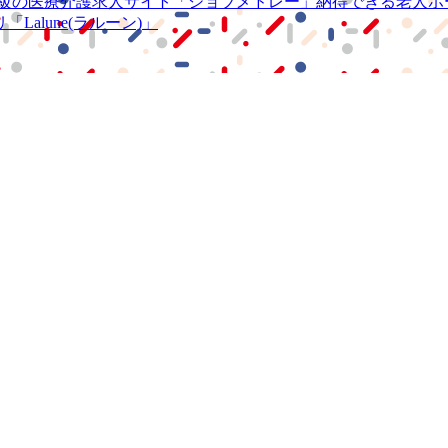
級の
医療介護求人サイト
「ジョブメドレー」
納得できる
老人ホ
リ
「Lalune(ラルーン)」