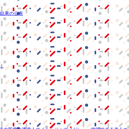
結果の公表
S」