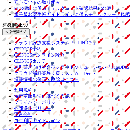
安心安全への取り組み
PHR指針に係るチェックシート確認結果の公表
電子版お薬手帳ガイドラインに係るチェックシート確認
医療機関の方
医療機関の方
クラウド診療
支援システム
「CLINICS」
CLINICS予約
CLINICSオンライン診療
CLINICSカルテ
調剤薬局向け統合型クラウドソリューション
「MEDIX
クラウド歯科業務
支援システム
「Dentis」
掲載情報の修正・削除はこちら
利用規約
特定商取引法に基づく表記
プライバシーポリシー
外部送信ポリシー
運営会社
ロゴ利用ガイドライン