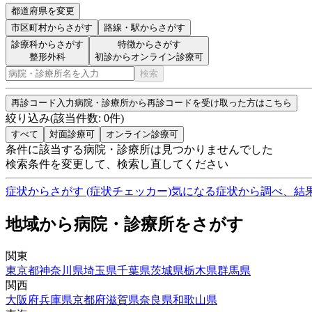
都道府県を変更
市区町村
からさがす
路線・駅
からさがす
診療科からさがす
特徴からさがす
整形外科
初診からオンライン診療可
検索
再診コード入力
病院・診療所から再診コードを受け取った方はこちら
絞り込み
(該当件数:
0
件)
すべて
対面診療可
オンライン診療可
条件に該当する病院・診療所は見つかりませんでした
検索条件を変更して、検索し直してください
症状からさがす (症状チェッカー)
気になる症状から調べ、結
地域から病院・診療所をさがす
関東
東京都
神奈川県
埼玉県
千葉県
茨城県
栃木県
群馬県
関西
大阪府
兵庫県
京都府
滋賀県
奈良県
和歌山県