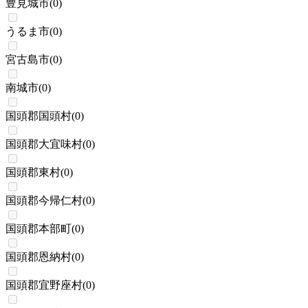
豊見城市
(
0
)
うるま市
(
0
)
宮古島市
(
0
)
南城市
(
0
)
国頭郡国頭村
(
0
)
国頭郡大宜味村
(
0
)
国頭郡東村
(
0
)
国頭郡今帰仁村
(
0
)
国頭郡本部町
(
0
)
国頭郡恩納村
(
0
)
国頭郡宜野座村
(
0
)