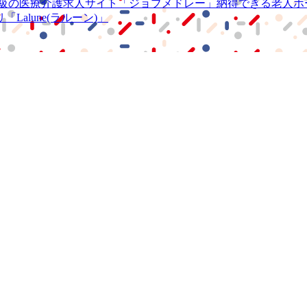
級の
医療介護求人サイト
「ジョブメドレー」
納得できる
老人ホ
リ
「Lalune(ラルーン)」