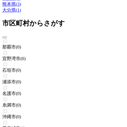
熊本県
(
3
)
大分県
(
1
)
市区町村からさがす
那覇市
(
0
)
宜野湾市
(
0
)
石垣市
(
0
)
浦添市
(
0
)
名護市
(
0
)
糸満市
(
0
)
沖縄市
(
0
)