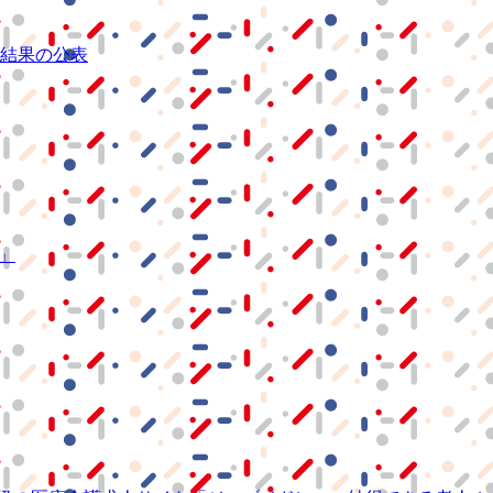
結果の公表
S」