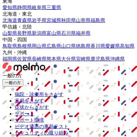
東海
愛知県
静岡県
岐阜県
三重県
北海道・東北
北海道
青森県
岩手県
宮城県
秋田県
山形県
福島県
甲信越・北陸
山梨県
長野県
新潟県
富山県
石川県
福井県
中国・四国
鳥取県
島根県
岡山県
広島県
山口県
徳島県
香川県
愛媛県
高知県
九州・沖縄
福岡県
佐賀県
長崎県
熊本県
大分県
宮崎県
鹿児島県
沖縄県
一般の方
一般の方
病院・診療所をさがす
薬局をさがす
症状からさがす
サポート
サポート環境
ビデオ通話の事前テスト
セキュリティの取り組み