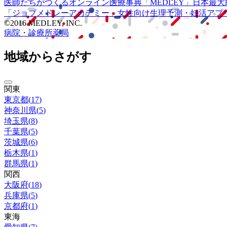
医師たちがつくる
オンライン医療事典
「MEDLEY」
日本最大
「ジョブメドレー
アカデミー」
女性向け
生理予測・妊活アプ
©2016 MEDLEY, INC.
病院・診療所
薬局
地域からさがす
関東
東京都
(
17
)
神奈川県
(
5
)
埼玉県
(
8
)
千葉県
(
5
)
茨城県
(
6
)
栃木県
(
1
)
群馬県
(
1
)
関西
大阪府
(
18
)
兵庫県
(
5
)
京都府
(
1
)
東海