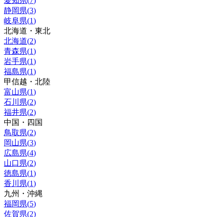
愛知県
(
7
)
静岡県
(
3
)
岐阜県
(
1
)
北海道・東北
北海道
(
2
)
青森県
(
1
)
岩手県
(
1
)
福島県
(
1
)
甲信越・北陸
富山県
(
1
)
石川県
(
2
)
福井県
(
2
)
中国・四国
鳥取県
(
2
)
岡山県
(
3
)
広島県
(
4
)
山口県
(
2
)
徳島県
(
1
)
香川県
(
1
)
九州・沖縄
福岡県
(
5
)
佐賀県
(
2
)