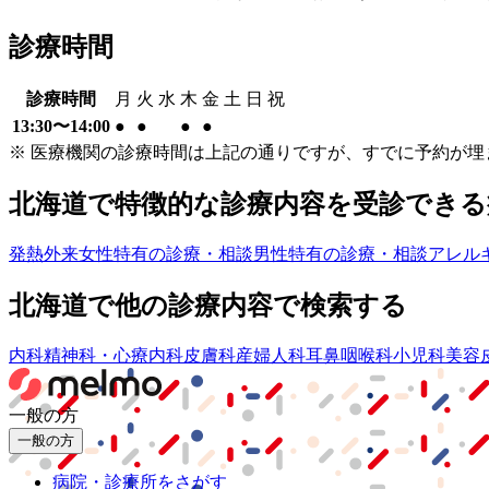
診療時間
診療時間
月
火
水
木
金
土
日
祝
13:30〜14:00
●
●
●
●
※ 医療機関の診療時間は上記の通りですが、すでに予約が
北海道
で特徴的な診療内容を受診できる
発熱外来
女性特有の診療・相談
男性特有の診療・相談
アレル
北海道
で他の診療内容で検索する
内科
精神科・心療内科
皮膚科
産婦人科
耳鼻咽喉科
小児科
美容
一般の方
一般の方
病院・診療所をさがす