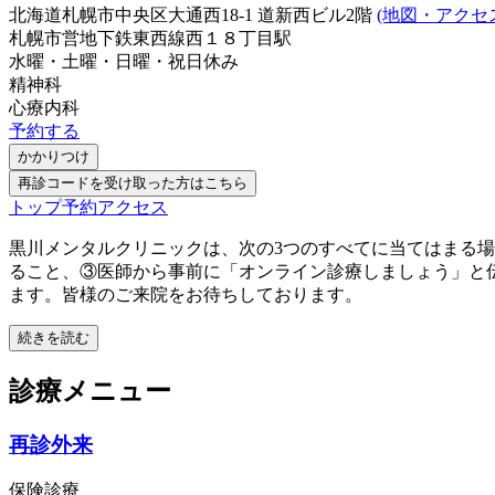
北海道札幌市中央区大通西18-1 道新西ビル2階
(地図・アクセ
札幌市営地下鉄東西線
西１８丁目駅
水曜・土曜・日曜・祝日
休み
精神科
心療内科
予約する
かかりつけ
再診コードを受け取った方はこちら
トップ
予約
アクセス
黒川メンタルクリニックは、次の3つのすべてに当てはまる
ること、③医師から事前に「オンライン診療しましょう」と
ます。皆様のご来院をお待ちしております。
続きを読む
診療メニュー
再診外来
保険診療