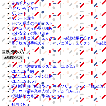
薬局をさがす
症状からさがす
サポート
サポート環境
ビデオ通話の事前テスト
セキュリティの取り組み
安心安全への取り組み
PHR指針に係るチェックシート確認結果の公表
電子版お薬手帳ガイドラインに係るチェックシート確認
医療機関の方
医療機関の方
クラウド診療
支援システム
「CLINICS」
CLINICS予約
CLINICSオンライン診療
CLINICSカルテ
調剤薬局向け統合型クラウドソリューション
「MEDIX
クラウド歯科業務
支援システム
「Dentis」
掲載情報の修正・削除はこちら
利用規約