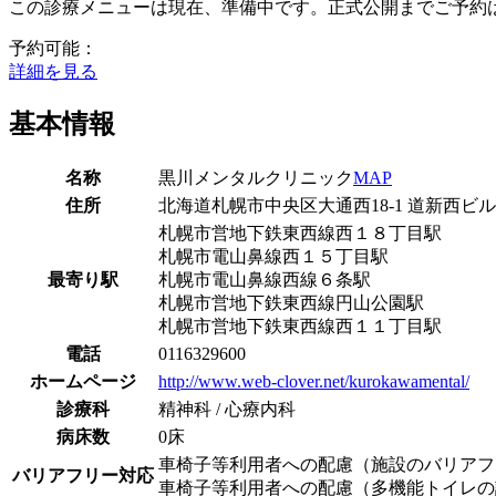
この診療メニューは現在、準備中です。正式公開までご予約
予約可能：
詳細を見る
基本情報
名称
黒川メンタルクリニック
MAP
住所
北海道札幌市中央区大通西18-1 道新西ビル
札幌市営地下鉄東西線
西１８丁目駅
札幌市電山鼻線
西１５丁目駅
最寄り駅
札幌市電山鼻線
西線６条駅
札幌市営地下鉄東西線
円山公園駅
札幌市営地下鉄東西線
西１１丁目駅
電話
0116329600
ホームページ
http://www.web-clover.net/kurokawamental/
診療科
精神科 / 心療内科
病床数
0床
車椅子等利用者への配慮（施設のバリアフ
バリアフリー対応
車椅子等利用者への配慮（多機能トイレの