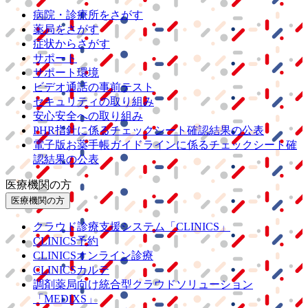
病院・診療所をさがす
薬局をさがす
症状からさがす
サポート
サポート環境
ビデオ通話の事前テスト
セキュリティの取り組み
安心安全への取り組み
PHR指針に係るチェックシート確認結果の公表
電子版お薬手帳ガイドラインに係るチェックシート確
認結果の公表
医療機関の方
医療機関の方
クラウド診療
支援システム
「CLINICS」
CLINICS予約
CLINICSオンライン診療
CLINICSカルテ
調剤薬局向け統合型クラウドソリューション
「MEDIXS」