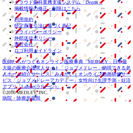
クラウド歯科業務
支援システム
「Dentis」
掲載情報の修正・削除はこちら
利用規約
特定商取引法に基づく表記
プライバシーポリシー
外部送信ポリシー
運営会社
ロゴ利用ガイドライン
医師たちがつくる
オンライン医療事典
「MEDLEY」
日本最
大級の
医療介護求人サイト
「ジョブメドレー」
納得できる
老
人ホーム紹介サービス
「みんかい」
オンライン
動画研修サー
ビス
「ジョブメドレー
アカデミー」
女性向け
生理予測・妊活
アプリ
「Lalune(ラルーン)」
©2016 MEDLEY, INC.
病院・診療所
薬局