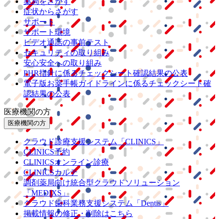
薬局をさがす
症状からさがす
サポート
サポート環境
ビデオ通話の事前テスト
セキュリティの取り組み
安心安全への取り組み
PHR指針に係るチェックシート確認結果の公表
電子版お薬手帳ガイドラインに係るチェックシート確
認結果の公表
医療機関の方
医療機関の方
クラウド診療
支援システム
「CLINICS」
CLINICS予約
CLINICSオンライン診療
CLINICSカルテ
調剤薬局向け統合型クラウドソリューション
「MEDIXS」
クラウド歯科業務
支援システム
「Dentis」
掲載情報の修正・削除はこちら