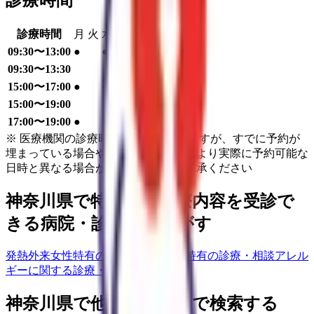
診療時間
診療時間
月
火
水
木
金
土
日
祝
09:30〜13:00
●
●
●
●
09:30〜13:30
●
15:00〜17:00
●
●
●
15:00〜19:00
●
17:00〜19:00
●
●
●
※ 医療機関の診療時間は上記の通りですが、すでに予約が
埋まっている場合や病院の都合などにより実際に予約可能な
日時と異なる場合がありますのでご了承ください
神奈川県
で特徴的な診療内容を受診で
きる病院・診療所をさがす
発熱外来
女性特有の診療・相談
男性特有の診療・相談
アレル
ギーに関する診療・相談
神奈川県
で他の診療内容で検索する