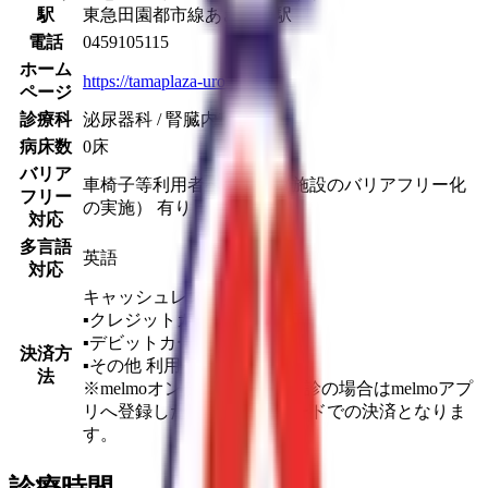
駅
東急田園都市線
あざみ野駅
電話
0459105115
ホーム
https://tamaplaza-uro.jp/
ページ
診療科
泌尿器科 / 腎臓内科
病床数
0床
バリア
車椅子等利用者への配慮（施設のバリアフリー化
フリー
の実施） 有り
対応
多言語
英語
対応
キャッシュレス対応あり
▪︎クレジットカード
利用不可
▪︎デビットカード
利用不可
決済方
▪︎その他
利用不可
法
※melmoオンライン診療を受診の場合はmelmoアプ
リへ登録したクレジットカードでの決済となりま
す。