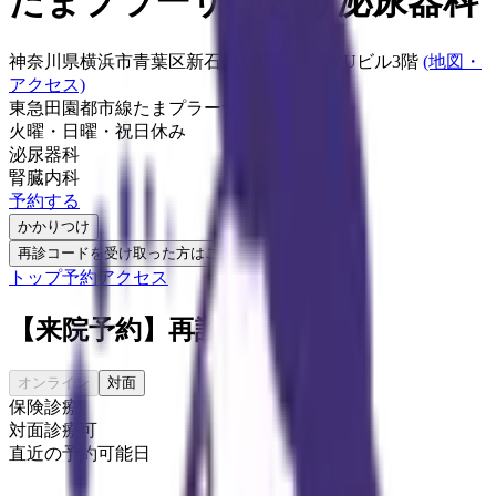
たまプラーザいとう泌尿器科
神奈川県横浜市青葉区新石川2-2-2 FUJIKYUビル3階
(地図・
アクセス)
東急田園都市線
たまプラーザ駅
火曜・日曜・祝日
休み
泌尿器科
腎臓内科
予約する
かかりつけ
再診コードを受け取った方はこちら
トップ
予約
アクセス
【来院予約】再診外来
オンライン
対面
保険診療
対面診療可
直近の予約可能日