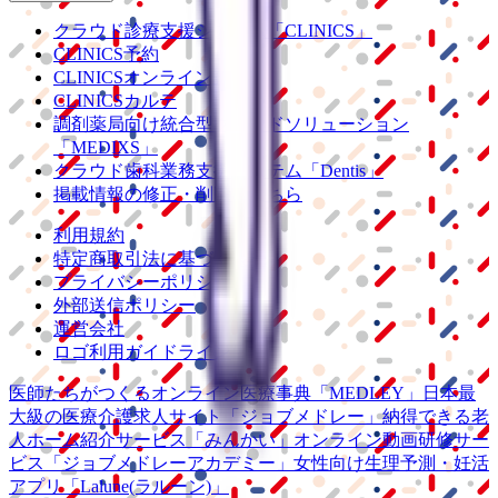
クラウド診療
支援システム
「CLINICS」
CLINICS予約
CLINICSオンライン診療
CLINICSカルテ
調剤薬局向け統合型クラウドソリューション
「MEDIXS」
クラウド歯科業務
支援システム
「Dentis」
掲載情報の修正・削除はこちら
利用規約
特定商取引法に基づく表記
プライバシーポリシー
外部送信ポリシー
運営会社
ロゴ利用ガイドライン
医師たちがつくる
オンライン医療事典
「MEDLEY」
日本最
大級の
医療介護求人サイト
「ジョブメドレー」
納得できる
老
人ホーム紹介サービス
「みんかい」
オンライン
動画研修サー
ビス
「ジョブメドレー
アカデミー」
女性向け
生理予測・妊活
アプリ
「Lalune(ラルーン)」