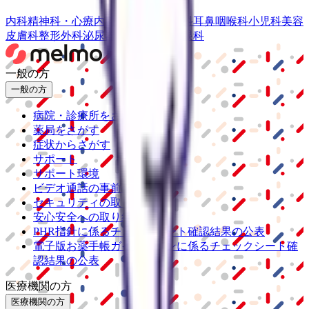
内科
精神科・心療内科
皮膚科
産婦人科
耳鼻咽喉科
小児科
美容
皮膚科
整形外科
泌尿器科
脳神経外科
眼科
一般の方
一般の方
病院・診療所をさがす
薬局をさがす
症状からさがす
サポート
サポート環境
ビデオ通話の事前テスト
セキュリティの取り組み
安心安全への取り組み
PHR指針に係るチェックシート確認結果の公表
電子版お薬手帳ガイドラインに係るチェックシート確
認結果の公表
医療機関の方
医療機関の方