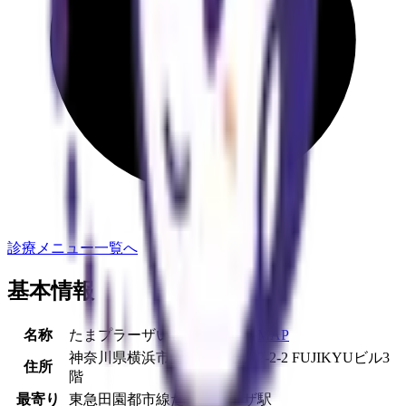
診療メニュー一覧へ
基本情報
名称
たまプラーザいとう泌尿器科
MAP
神奈川県横浜市青葉区新石川2-2-2 FUJIKYUビル3
住所
階
最寄り
東急田園都市線
たまプラーザ駅