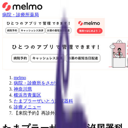
病院・診療所
薬局
melmo
病院・診療所をさがす
神奈川県
横浜市青葉区
たまプラーザいとう泌尿器科
診療メニュー
【来院予約】再診外来