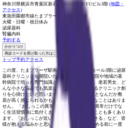
神奈川県横浜市青葉区新石川2-2-2 FUJIKYUビル3階
(地図・
アクセス)
東急田園都市線
たまプラーザ駅
火曜・日曜・祝日
休み
泌尿器科
腎臓内科
予約する
かかりつけ
再診コードを受け取った方はこちら
トップ
予約
アクセス
この度、たまプラーザ駅南口徒歩2分の医療モール3階に泌尿
器科クリニックを開院いたしました。 大学病院や地域の基
幹病院で培った専門知識と診療経験を活かし、老若男女、ど
んな小さな悩みでも気楽に相談していただけるクリニック創
りを心掛けたいと思います。 泌尿器科というとなんだか敷
居が高く感じられるかもしれませんが、そんなことはありま
せん。 「おしっこの異常」は膀胱や前立腺の異常だけでな
く生活習慣病に気付くきっかけの一つとなることも多くあり
ます。「おしっこが近い」や「夜トイレに起きる」など、皆
様が抱える悩みかと思います。 年のせいと諦める前に一度