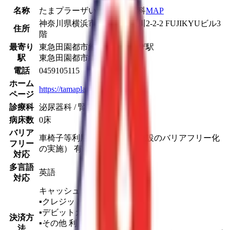
名称
たまプラーザいとう泌尿器科
MAP
神奈川県横浜市青葉区新石川2-2-2 FUJIKYUビル3
住所
階
最寄り
東急田園都市線
たまプラーザ駅
駅
東急田園都市線
あざみ野駅
電話
0459105115
ホーム
https://tamaplaza-uro.jp/
ページ
診療科
泌尿器科 / 腎臓内科
病床数
0床
バリア
車椅子等利用者への配慮（施設のバリアフリー化
フリー
の実施） 有り
対応
多言語
英語
対応
キャッシュレス対応あり
▪︎クレジットカード
利用不可
▪︎デビットカード
利用不可
決済方
▪︎その他
利用不可
法