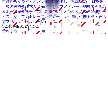
医師たちがつくる
オンライン医療事典
「MEDLEY」
日本最
大級の
医療介護求人サイト
「ジョブメドレー」
納得できる
老
人ホーム紹介サービス
「みんかい」
オンライン
動画研修サー
ビス
「ジョブメドレー
アカデミー」
女性向け
生理予測・妊活
アプリ
「Lalune(ラルーン)」
©2016 MEDLEY, INC.
予約する