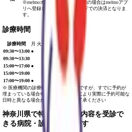
※melmoオンライン診療を受診の場合はmelmoアプ
リへ登録したクレジットカードでの決済となりま
す。
診療時間
診療時間
月
火
水
木
金
土
日
祝
09:30〜13:00
●
●
●
●
09:30〜13:30
●
15:00〜17:00
●
●
●
15:00〜19:00
●
17:00〜19:00
●
●
●
※ 医療機関の診療時間は上記の通りですが、すでに予約が
埋まっている場合や病院の都合などにより実際に予約可能な
日時と異なる場合がありますのでご了承ください
神奈川県
で特徴的な診療内容を受診で
きる病院・診療所をさがす