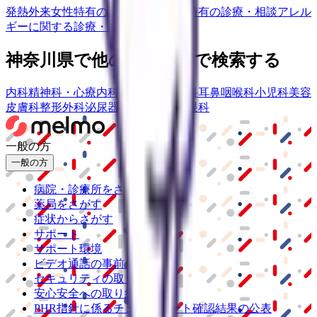
発熱外来
女性特有の診療・相談
男性特有の診療・相談
アレル
ギーに関する診療・相談
神奈川県
で他の診療内容で検索する
内科
精神科・心療内科
皮膚科
産婦人科
耳鼻咽喉科
小児科
美容
皮膚科
整形外科
泌尿器科
脳神経外科
眼科
一般の方
一般の方
病院・診療所をさがす
薬局をさがす
症状からさがす
サポート
サポート環境
ビデオ通話の事前テスト
セキュリティの取り組み
安心安全への取り組み
PHR指針に係るチェックシート確認結果の公表