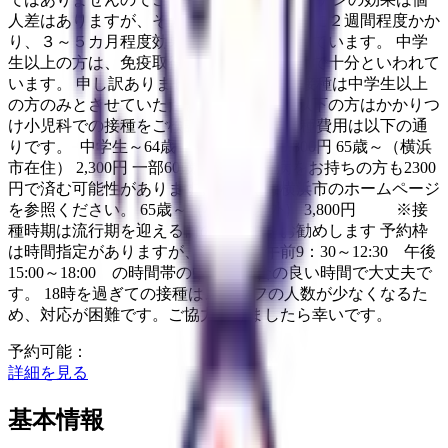
人差はありますが、その効果が現れるまでに２週間程度かか
り、３～５カ月程度効果が持続するとされています。 中学
生以上の方は、免疫取得率が高く１回接種で十分といわれて
います。 申し訳ありませんが、当院での接種は中学生以上
の方のみとさせていただきます。小学生以下の方はかかりつ
け小児科での接種をご検討ください。 接種費用は以下の通
りです。 中学生～64歳 3,800円 65歳～（横浜
市在住） 2,300円 一部60歳～65歳で持病をお持ちの方も2300
円で済む可能性があります。詳しくは横浜市のホームページ
を参照ください。 65歳～（横浜市以外） 3,800円 ※接
種時期は流行期を迎える前の11月中をお勧めします 予約枠
は時間指定がありますが、ご来院は午前9：30～12:30 午後
15:00～18:00 の時間帯の中でご都合の良い時間で大丈夫で
す。 18時を過ぎての接種はスタッフの人数が少なくなるた
め、対応が困難です。ご協力頂けましたら幸いです。
予約可能：
詳細を見る
基本情報