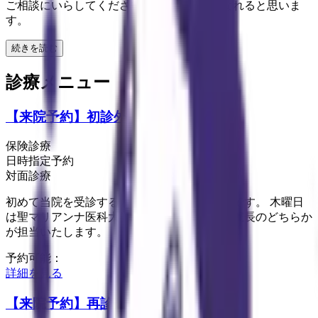
ご相談にいらしてください。きっとお力になれると思いま
す。
続きを読む
診療メニュー
【来院予約】初診外来
保険診療
日時指定予約
対面診療
初めて当院を受診する方向けの予約メニューです。 木曜日
は聖マリアンナ医科大学からの派遣医師か、院長のどちらか
が担当いたします。
予約可能：
詳細を見る
【来院予約】再診外来