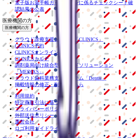
電子版お薬手帳ガイドラインに係るチェックシート確
認結果の公表
医療機関の方
医療機関の方
クラウド診療
支援システム
「CLINICS」
CLINICS予約
CLINICSオンライン診療
CLINICSカルテ
調剤薬局向け統合型クラウドソリューション
「MEDIXS」
クラウド歯科業務
支援システム
「Dentis」
掲載情報の修正・削除はこちら
利用規約
特定商取引法に基づく表記
プライバシーポリシー
外部送信ポリシー
運営会社
ロゴ利用ガイドライン