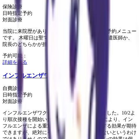
保険診療
日時指定予約
対面診療
当院に来院歴があり、通院されている方向けの予約メニュー
です。 木曜日は聖マリアンナ医科大学からの派遣医師か、
院長のどちらかが担当いたします。
予約可能：
詳細を見る
インフルエンザワクチン接種
自費診療
日時指定予約
対面診療
インフルエンザワクチン接種の予約を開始しました。10/2よ
り順次接種を開始いたします。 ワクチン接種により、イン
フルエンザによる重篤な合併症や死亡を予防する効果が期待
できますが、絶対にインフルエンザにかからないというわけ
ではありませんのでご注意ください。 ワクチンの効果は個