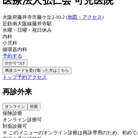
医療法人弘仁会 可児医院
大阪府藤井寺市藤ケ丘2-10-2
(地図・アクセス)
近鉄南大阪線
藤井寺駅
水曜・日曜・祝日
休み
内科
小児科
循環器内科
予約する
かかりつけ
再診コードを受け取った方はこちら
トップ
予約
アクセス
再診外来
オンライン
対面
保険診療
オンライン診療可
対面診療可
※ このメニューのオンライン診療は再診専用のため、初め