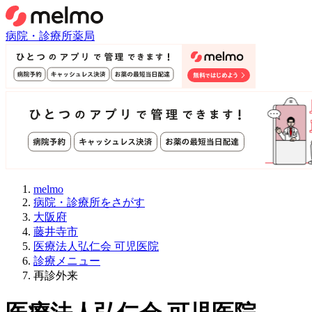
病院・診療所
薬局
melmo
病院・診療所をさがす
大阪府
藤井寺市
医療法人弘仁会 可児医院
診療メニュー
再診外来