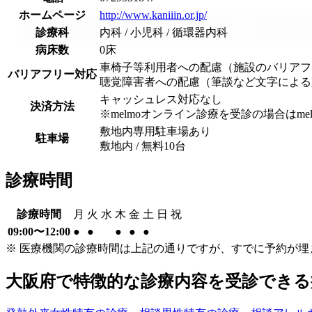
ホームページ
http://www.kaniiin.or.jp/
診療科
内科 / 小児科 / 循環器内科
病床数
0床
車椅子等利用者への配慮（施設のバリアフ
バリアフリー対応
聴覚障害者への配慮（筆談など文字による
キャッシュレス対応なし
決済方法
※melmoオンライン診療を受診の場合は
敷地内専用駐車場あり
駐車場
敷地内 / 無料
10
台
診療時間
診療時間
月
火
水
木
金
土
日
祝
09:00〜12:00
●
●
●
●
●
※ 医療機関の診療時間は上記の通りですが、すでに予約が
大阪府
で特徴的な診療内容を受診できる