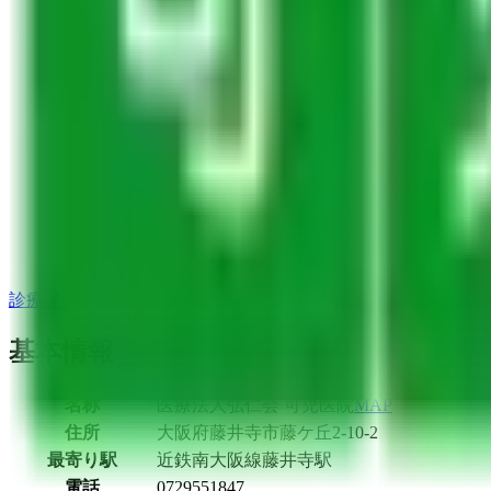
診療メニュー一覧へ
基本情報
名称
医療法人弘仁会 可児医院
MAP
住所
大阪府藤井寺市藤ケ丘2-10-2
最寄り駅
近鉄南大阪線
藤井寺駅
電話
0729551847