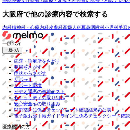
発熱外来
女性特有の診療・相談
男性特有の診療・相談
アレル
大阪府
で他の診療内容で検索する
内科
精神科・心療内科
皮膚科
産婦人科
耳鼻咽喉科
小児科
美容
一般の方
一般の方
病院・診療所をさがす
薬局をさがす
症状からさがす
サポート
サポート環境
ビデオ通話の事前テスト
セキュリティの取り組み
安心安全への取り組み
PHR指針に係るチェックシート確認結果の公表
電子版お薬手帳ガイドラインに係るチェックシート確認
医療機関の方