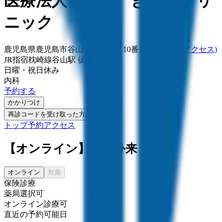
医療法人葵蒼会 きやまクリ
ニック
鹿児島県鹿児島市谷山中央一丁目10番18号
(地図・アクセス)
JR指宿枕崎線
谷山駅
徒歩
2
分
日曜・祝日
休み
内科
予約する
かかりつけ
再診コードを受け取った方はこちら
トップ
予約
アクセス
【オンライン】再診外来
オンライン
対面
保険診療
薬局選択可
オンライン診療可
直近の予約可能日