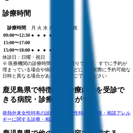
診療時間
診療時間
月
火
水
木
金
土
日
祝
09:00〜12:30
●
●
●
●
●
●
15:00〜17:00
●
15:00〜18:00
●
●
●
●
●
休診日：日曜・祝日
※ 医療機関の診療時間は上記の通りですが、すでに予約が
埋まっている場合や病院の都合などにより実際に予約可能な
日時と異なる場合がありますのでご了承ください
鹿児島県
で特徴的な診療内容を受診で
きる病院・診療所をさがす
発熱外来
女性特有の診療・相談
男性特有の診療・相談
アレル
ギーに関する診療・相談