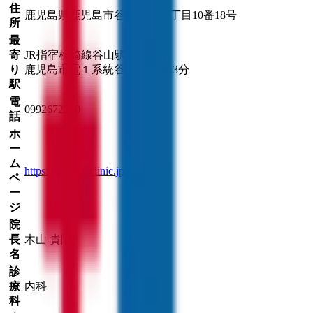
住
鹿児島県鹿児島市谷山中央一丁目10番18号
所
最
寄
JR指宿枕崎線
谷山駅
徒歩
2
分
り
鹿児島市電１系統
谷山駅
徒歩
3
分
駅
電
0992672300
話
ホ
ー
ム
https://kiyama-clinic.jp/
ペ
ー
ジ
院
長
木山 貴陽
名
診
療
内科
科