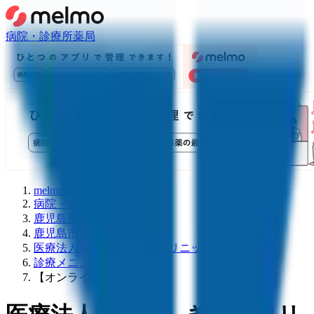
病院・診療所
薬局
melmo
病院・診療所をさがす
鹿児島県
鹿児島市
医療法人葵蒼会 きやまクリニック
診療メニュー
【オンライン】再診外来