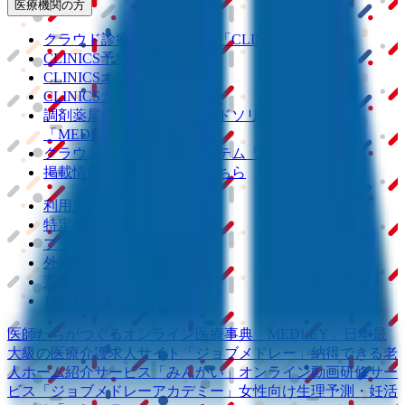
医療機関の方
クラウド診療
支援システム
「CLINICS」
CLINICS予約
CLINICSオンライン診療
CLINICSカルテ
調剤薬局向け統合型クラウドソリューション
「MEDIXS」
クラウド歯科業務
支援システム
「Dentis」
掲載情報の修正・削除はこちら
利用規約
特定商取引法に基づく表記
プライバシーポリシー
外部送信ポリシー
運営会社
ロゴ利用ガイドライン
医師たちがつくる
オンライン医療事典
「MEDLEY」
日本最
大級の
医療介護求人サイト
「ジョブメドレー」
納得できる
老
人ホーム紹介サービス
「みんかい」
オンライン
動画研修サー
ビス
「ジョブメドレー
アカデミー」
女性向け
生理予測・妊活