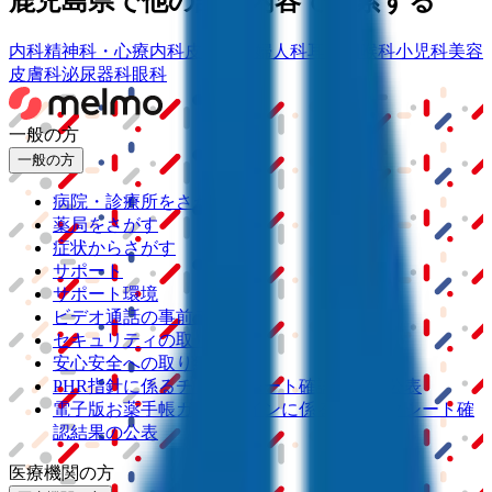
鹿児島県
で他の診療内容で検索する
内科
精神科・心療内科
皮膚科
産婦人科
耳鼻咽喉科
小児科
美容
皮膚科
泌尿器科
眼科
一般の方
一般の方
病院・診療所をさがす
薬局をさがす
症状からさがす
サポート
サポート環境
ビデオ通話の事前テスト
セキュリティの取り組み
安心安全への取り組み
PHR指針に係るチェックシート確認結果の公表
電子版お薬手帳ガイドラインに係るチェックシート確
認結果の公表
医療機関の方