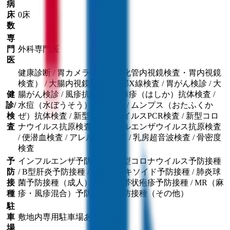
病
床
0床
数
専
門
外科専門医
医
健康診断 / 胃カメラ（上部消化管内視鏡検査・胃内視鏡
検査） / 大腸内視鏡検査 / 胸部X線検査 / 胃がん検診 / 大
健
腸がん検診 / 風疹抗体検査 / 麻疹（はしか）抗体検査 /
診/
水痘（水ぼうそう）抗体検査 / ムンプス（おたふくか
検
ぜ）抗体検査 / 新型コロナウイルスPCR検査 / 新型コロ
査
ナウイルス抗原検査 / インフルエンザウイルス抗原検査
/ 便潜血検査 / アレルギー検査 / 乳房超音波検査 / 骨密度
検査
予
インフルエンザ予防接種 / 新型コロナウイルス予防接種
防
/ B型肝炎予防接種 / 破傷風トキソイド予防接種 / 肺炎球
接
菌予防接種（成人） / 水痘・帯状疱疹予防接種 / MR（麻
種
疹・風疹混合）予防接種 / 予防接種（その他）
駐
車
敷地内専用駐車場あり
場