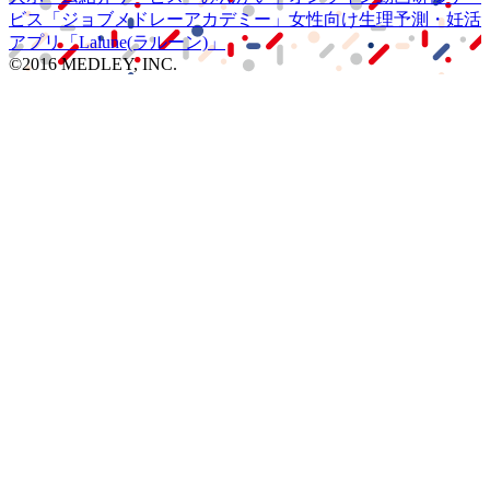
ビス
「ジョブメドレー
アカデミー」
女性向け
生理予測・妊活
アプリ
「Lalune(ラルーン)」
©2016 MEDLEY, INC.