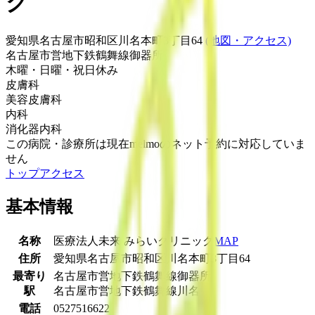
ク
愛知県名古屋市昭和区川名本町3丁目64
(地図・アクセス)
名古屋市営地下鉄鶴舞線
御器所
木曜・日曜・祝日
休み
皮膚科
美容皮膚科
内科
消化器内科
この病院・診療所は現在melmoのネット予約に対応していま
せん
トップ
アクセス
基本情報
名称
医療法人未来 みらいクリニック
MAP
住所
愛知県名古屋市昭和区川名本町3丁目64
最寄り
名古屋市営地下鉄鶴舞線
御器所
駅
名古屋市営地下鉄鶴舞線
川名
電話
0527516622