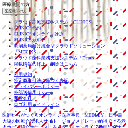
医療機関の方
医療機関の方
クラウド診療
支援システム
「CLINICS」
CLINICS予約
CLINICSオンライン診療
CLINICSカルテ
調剤薬局向け統合型クラウドソリューション
「MEDIXS」
クラウド歯科業務
支援システム
「Dentis」
掲載情報の修正・削除はこちら
利用規約
特定商取引法に基づく表記
プライバシーポリシー
外部送信ポリシー
運営会社
ロゴ利用ガイドライン
医師たちがつくる
オンライン医療事典
「MEDLEY」
日本最
大級の
医療介護求人サイト
「ジョブメドレー」
納得できる
老
人ホーム紹介サービス
「みんかい」
オンライン
動画研修サー