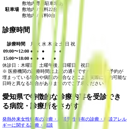
敷地内専用駐車場あり
駐車場
敷地内 / 無料
22
台
敷地内 / 有料
0
台
診療時間
診療時間
月
火
水
木
金
土
日
祝
09:00〜12:00
●
●
●
●
●
15:00〜18:00
●
●
●
●
休診日：木曜日、土曜午後、日曜日、祝日
※ 医療機関の診療時間は上記の通りですが、すでに予約が
埋まっている場合や病院の都合などにより実際に予約可能な
日時と異なる場合がありますのでご了承ください
愛知県
で特徴的な診療内容を受診でき
る病院・診療所をさがす
発熱外来
女性特有の診療・相談
男性特有の診療・相談
アレル
ギーに関する診療・相談