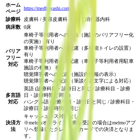
ホーム
https://medhayashi.com/
ページ
診療科
皮膚科 / 美容皮膚科 / 内科 / 消化器内科
病床数
0床
車椅子等利用者への配慮（施設のバリアフリー化
の実施） 有り
車椅子等利用者への配慮（多機能トイレの設置）
バリア
有り
フリー
車椅子等利用者への配慮（車椅子等利用者用駐車
対応
施設の有無） 有り
聴覚障害者への配慮（施設内情報の表示）
聴覚障害者への配慮（筆談など文字による対応）
英語 (診療科目・診療日と同じ / 診療科目・診療
多言語
日・診療時間と同じ)
対応
ハングル語 (診療科目・診療日と同じ / 診療科目・
診療日・診療時間と同じ)
キャッシュレス対応なし
決済方
※melmoオンライン診療を受診の場合はmelmoアプ
法
リへ登録したクレジットカードでの決済となりま
す。