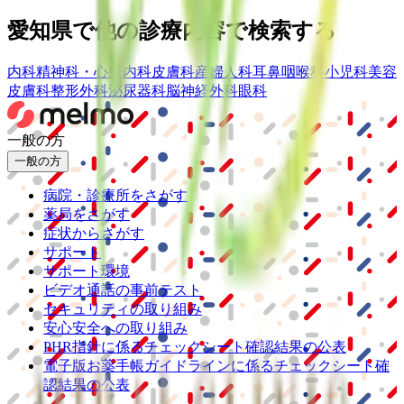
愛知県
で他の診療内容で検索する
内科
精神科・心療内科
皮膚科
産婦人科
耳鼻咽喉科
小児科
美容
皮膚科
整形外科
泌尿器科
脳神経外科
眼科
一般の方
一般の方
病院・診療所をさがす
薬局をさがす
症状からさがす
サポート
サポート環境
ビデオ通話の事前テスト
セキュリティの取り組み
安心安全への取り組み
PHR指針に係るチェックシート確認結果の公表
電子版お薬手帳ガイドラインに係るチェックシート確
認結果の公表