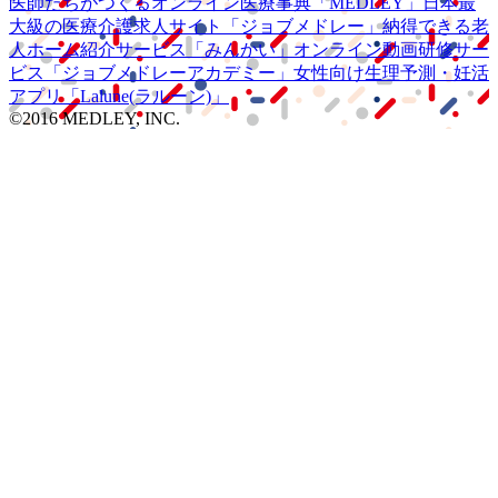
医師たちがつくる
オンライン医療事典
「MEDLEY」
日本最
大級の
医療介護求人サイト
「ジョブメドレー」
納得できる
老
人ホーム紹介サービス
「みんかい」
オンライン
動画研修サー
ビス
「ジョブメドレー
アカデミー」
女性向け
生理予測・妊活
アプリ
「Lalune(ラルーン)」
©2016 MEDLEY, INC.