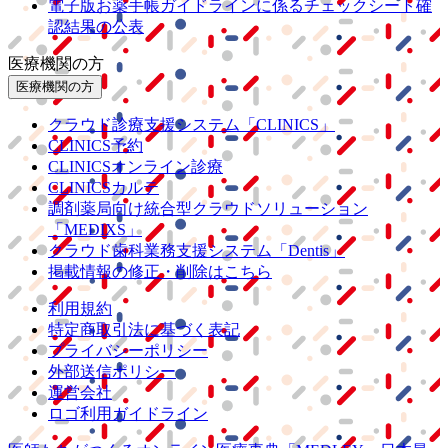
電子版お薬手帳ガイドラインに係るチェックシート確
認結果の公表
医療機関の方
医療機関の方
クラウド診療
支援システム
「CLINICS」
CLINICS予約
CLINICSオンライン診療
CLINICSカルテ
調剤薬局向け統合型クラウドソリューション
「MEDIXS」
クラウド歯科業務
支援システム
「Dentis」
掲載情報の修正・削除はこちら
利用規約
特定商取引法に基づく表記
プライバシーポリシー
外部送信ポリシー
運営会社
ロゴ利用ガイドライン