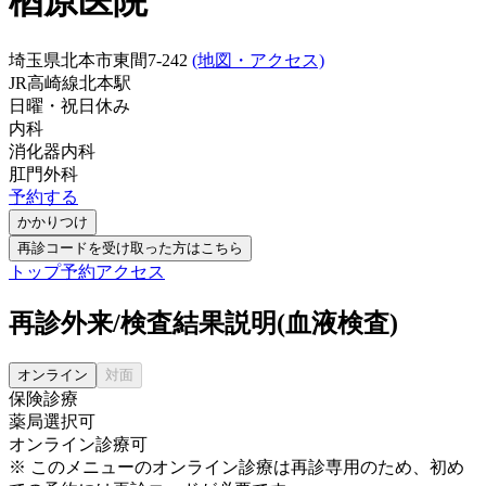
楢原医院
埼玉県北本市東間7-242
(地図・アクセス)
JR高崎線
北本駅
日曜・祝日
休み
内科
消化器内科
肛門外科
予約する
かかりつけ
再診コードを受け取った方はこちら
トップ
予約
アクセス
再診外来/検査結果説明(血液検査)
オンライン
対面
保険診療
薬局選択可
オンライン診療可
※ このメニューのオンライン診療は再診専用のため、初め