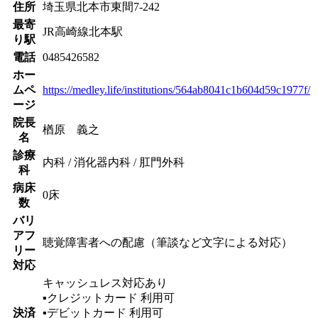
住所
埼玉県北本市東間7-242
最寄
JR高崎線
北本駅
り駅
電話
0485426582
ホー
ムペ
https://medley.life/institutions/564ab8041c1b604d59c1977f/
ージ
院長
楢原 義之
名
診療
内科 / 消化器内科 / 肛門外科
科
病床
0床
数
バリ
アフ
聴覚障害者への配慮（筆談など文字による対応）
リー
対応
キャッシュレス対応あり
▪︎クレジットカード
利用可
決済
▪︎デビットカード
利用可