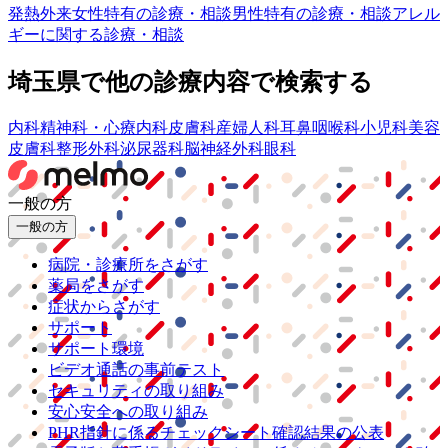
発熱外来
女性特有の診療・相談
男性特有の診療・相談
アレル
ギーに関する診療・相談
埼玉県
で他の診療内容で検索する
内科
精神科・心療内科
皮膚科
産婦人科
耳鼻咽喉科
小児科
美容
皮膚科
整形外科
泌尿器科
脳神経外科
眼科
一般の方
一般の方
病院・診療所をさがす
薬局をさがす
症状からさがす
サポート
サポート環境
ビデオ通話の事前テスト
セキュリティの取り組み
安心安全への取り組み
PHR指針に係るチェックシート確認結果の公表