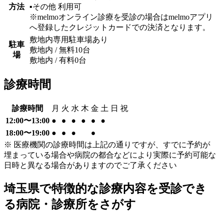
方法
▪︎その他
利用可
※melmoオンライン診療を受診の場合はmelmoアプリ
へ登録したクレジットカードでの決済となります。
敷地内専用駐車場あり
駐車
敷地内 / 無料
10
台
場
敷地内 / 有料
0
台
診療時間
診療時間
月
火
水
木
金
土
日
祝
12:00〜13:00
●
●
●
●
●
●
18:00〜19:00
●
●
●
●
※ 医療機関の診療時間は上記の通りですが、すでに予約が
埋まっている場合や病院の都合などにより実際に予約可能な
日時と異なる場合がありますのでご了承ください
埼玉県
で特徴的な診療内容を受診でき
る病院・診療所をさがす