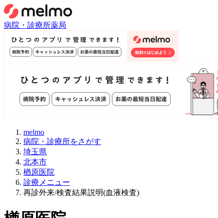
病院・診療所
薬局
melmo
病院・診療所をさがす
埼玉県
北本市
楢原医院
診療メニュー
再診外来/検査結果説明(血液検査)