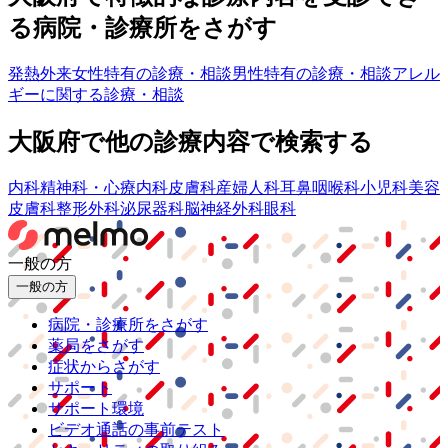
る病院・診療所をさがす
発熱外来
女性特有の診療・相談
男性特有の診療・相談
アレル
ギーに関する診療・相談
大阪府
で他の診療内容で検索する
内科
精神科・心療内科
皮膚科
産婦人科
耳鼻咽喉科
小児科
美容
皮膚科
整形外科
泌尿器科
脳神経外科
眼科
一般の方
一般の方
病院・診療所をさがす
薬局をさがす
症状からさがす
サポート
サポート環境
ビデオ通話の事前テスト