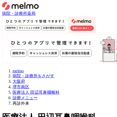
病院・診療所
薬局
melmo
病院・診療所をさがす
大阪府
堺市南区
医療法人 田辺耳鼻咽喉科
診療メニュー
再診外来