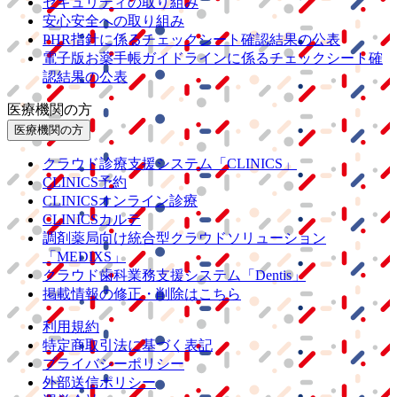
セキュリティの取り組み
安心安全への取り組み
PHR指針に係るチェックシート確認結果の公表
電子版お薬手帳ガイドラインに係るチェックシート確
認結果の公表
医療機関の方
医療機関の方
クラウド診療
支援システム
「CLINICS」
CLINICS予約
CLINICSオンライン診療
CLINICSカルテ
調剤薬局向け統合型クラウドソリューション
「MEDIXS」
クラウド歯科業務
支援システム
「Dentis」
掲載情報の修正・削除はこちら
利用規約
特定商取引法に基づく表記
プライバシーポリシー
外部送信ポリシー