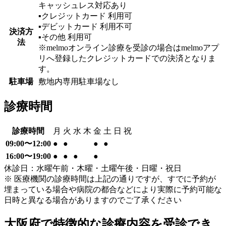
キャッシュレス対応あり
▪︎クレジットカード
利用可
▪︎デビットカード
利用不可
決済方
▪︎その他
利用可
法
※melmoオンライン診療を受診の場合はmelmoアプ
リへ登録したクレジットカードでの決済となりま
す。
駐車場
敷地内専用駐車場なし
診療時間
診療時間
月
火
水
木
金
土
日
祝
09:00〜12:00
●
●
●
●
16:00〜19:00
●
●
●
●
休診日：水曜午前・木曜・土曜午後・日曜・祝日
※ 医療機関の診療時間は上記の通りですが、すでに予約が
埋まっている場合や病院の都合などにより実際に予約可能な
日時と異なる場合がありますのでご了承ください
大阪府
で特徴的な診療内容を受診でき