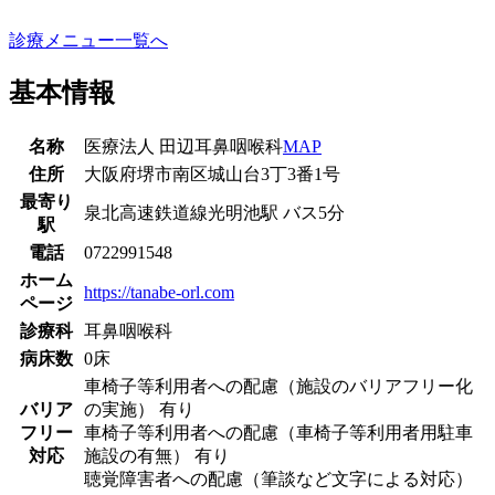
診療メニュー一覧へ
基本情報
名称
医療法人 田辺耳鼻咽喉科
MAP
住所
大阪府堺市南区城山台3丁3番1号
最寄り
泉北高速鉄道線
光明池駅
バス
5
分
駅
電話
0722991548
ホーム
https://tanabe-orl.com
ページ
診療科
耳鼻咽喉科
病床数
0床
車椅子等利用者への配慮（施設のバリアフリー化
バリア
の実施） 有り
フリー
車椅子等利用者への配慮（車椅子等利用者用駐車
対応
施設の有無） 有り
聴覚障害者への配慮（筆談など文字による対応）