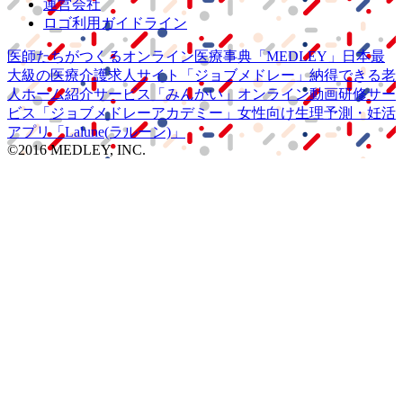
運営会社
ロゴ利用ガイドライン
医師たちがつくる
オンライン医療事典
「MEDLEY」
日本最
大級の
医療介護求人サイト
「ジョブメドレー」
納得できる
老
人ホーム紹介サービス
「みんかい」
オンライン
動画研修サー
ビス
「ジョブメドレー
アカデミー」
女性向け
生理予測・妊活
アプリ
「Lalune(ラルーン)」
©2016 MEDLEY, INC.