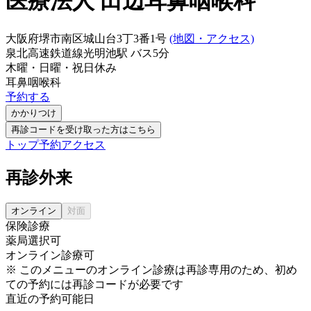
医療法人 田辺耳鼻咽喉科
大阪府堺市南区城山台3丁3番1号
(地図・アクセス)
泉北高速鉄道線
光明池駅
バス
5
分
木曜・日曜・祝日
休み
耳鼻咽喉科
予約する
かかりつけ
再診コードを受け取った方はこちら
トップ
予約
アクセス
再診外来
オンライン
対面
保険診療
薬局選択可
オンライン診療可
※ このメニューのオンライン診療は再診専用のため、初め
ての予約には再診コードが必要です
直近の予約可能日