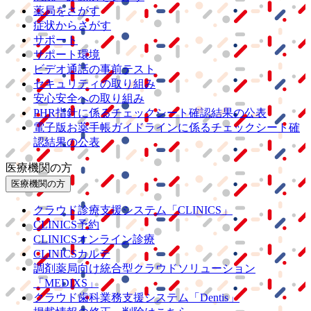
薬局をさがす
症状からさがす
サポート
サポート環境
ビデオ通話の事前テスト
セキュリティの取り組み
安心安全への取り組み
PHR指針に係るチェックシート確認結果の公表
電子版お薬手帳ガイドラインに係るチェックシート確
認結果の公表
医療機関の方
医療機関の方
クラウド診療
支援システム
「CLINICS」
CLINICS予約
CLINICSオンライン診療
CLINICSカルテ
調剤薬局向け統合型クラウドソリューション
「MEDIXS」
クラウド歯科業務
支援システム
「Dentis」