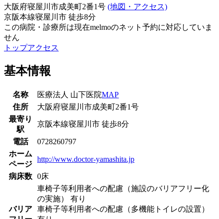
大阪府寝屋川市成美町2番1号
(地図・アクセス)
京阪本線
寝屋川市
徒歩
8
分
この病院・診療所は現在melmoのネット予約に対応していま
せん
トップ
アクセス
基本情報
名称
医療法人 山下医院
MAP
住所
大阪府寝屋川市成美町2番1号
最寄り
京阪本線
寝屋川市
徒歩
8
分
駅
電話
0728260797
ホーム
http://www.doctor-yamashita.jp
ページ
病床数
0床
車椅子等利用者への配慮（施設のバリアフリー化
の実施） 有り
バリア
車椅子等利用者への配慮（多機能トイレの設置）