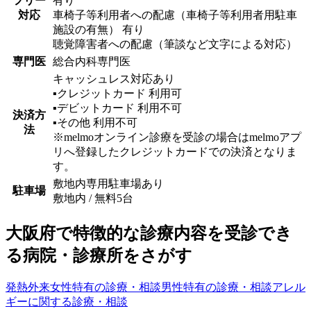
フリー
有り
対応
車椅子等利用者への配慮（車椅子等利用者用駐車
施設の有無） 有り
聴覚障害者への配慮（筆談など文字による対応）
専門医
総合内科専門医
キャッシュレス対応あり
▪︎クレジットカード
利用可
▪︎デビットカード
利用不可
決済方
▪︎その他
利用不可
法
※melmoオンライン診療を受診の場合はmelmoアプ
リへ登録したクレジットカードでの決済となりま
す。
敷地内専用駐車場あり
駐車場
敷地内 / 無料
5
台
大阪府
で特徴的な診療内容を受診でき
る病院・診療所をさがす
発熱外来
女性特有の診療・相談
男性特有の診療・相談
アレル
ギーに関する診療・相談