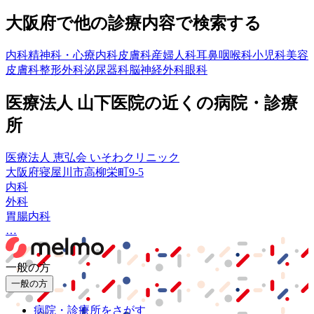
大阪府
で他の診療内容で検索する
内科
精神科・心療内科
皮膚科
産婦人科
耳鼻咽喉科
小児科
美容
皮膚科
整形外科
泌尿器科
脳神経外科
眼科
医療法人 山下医院
の近くの病院・診療
所
医療法人 恵弘会 いそわクリニック
大阪府寝屋川市高柳栄町9-5
内科
外科
胃腸内科
…
一般の方
一般の方
病院・診療所をさがす