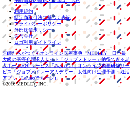
掲載情報の修正・削除はこちら
利用規約
特定商取引法に基づく表記
プライバシーポリシー
外部送信ポリシー
運営会社
ロゴ利用ガイドライン
医師たちがつくる
オンライン医療事典
「MEDLEY」
日本最
大級の
医療介護求人サイト
「ジョブメドレー」
納得できる
老
人ホーム紹介サービス
「みんかい」
オンライン
動画研修サー
ビス
「ジョブメドレー
アカデミー」
女性向け
生理予測・妊活
アプリ
「Lalune(ラルーン)」
©2016 MEDLEY, INC.