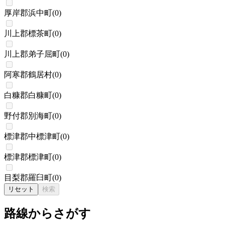
厚岸郡浜中町
(
0
)
川上郡標茶町
(
0
)
川上郡弟子屈町
(
0
)
阿寒郡鶴居村
(
0
)
白糠郡白糠町
(
0
)
野付郡別海町
(
0
)
標津郡中標津町
(
0
)
標津郡標津町
(
0
)
目梨郡羅臼町
(
0
)
リセット
検索
路線からさがす