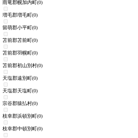
雨竜郡幌加内町
(
0
)
増毛郡増毛町
(
0
)
留萌郡小平町
(
0
)
苫前郡苫前町
(
0
)
苫前郡羽幌町
(
0
)
苫前郡初山別村
(
0
)
天塩郡遠別町
(
0
)
天塩郡天塩町
(
0
)
宗谷郡猿払村
(
0
)
枝幸郡浜頓別町
(
0
)
枝幸郡中頓別町
(
0
)