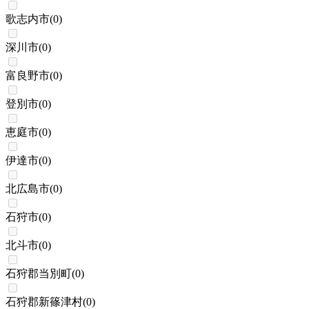
歌志内市
(
0
)
深川市
(
0
)
富良野市
(
0
)
登別市
(
0
)
恵庭市
(
0
)
伊達市
(
0
)
北広島市
(
0
)
石狩市
(
0
)
北斗市
(
0
)
石狩郡当別町
(
0
)
石狩郡新篠津村
(
0
)