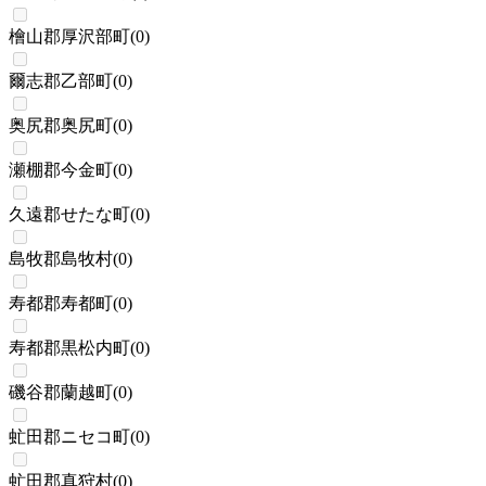
檜山郡厚沢部町
(
0
)
爾志郡乙部町
(
0
)
奥尻郡奥尻町
(
0
)
瀬棚郡今金町
(
0
)
久遠郡せたな町
(
0
)
島牧郡島牧村
(
0
)
寿都郡寿都町
(
0
)
寿都郡黒松内町
(
0
)
磯谷郡蘭越町
(
0
)
虻田郡ニセコ町
(
0
)
虻田郡真狩村
(
0
)