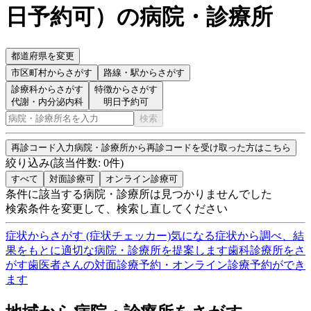
日予約可
）
の病院・診療所
都道府県を変更
市区町村
からさがす
路線・駅
からさがす
診療科からさがす
特徴からさがす
代謝・内分泌内科
明日予約可
検索
再診コード入力
病院・診療所から再診コードを受け取った方はこちら
絞り込み
(該当件数:
0
件)
すべて
対面診療可
オンライン診療可
条件に該当する病院・診療所は見つかりませんでした
検索条件を変更して、検索し直してください
症状からさがす (症状チェッカー)
気になる症状から調べ、結
果をもとに適切な病院・診療所を提案します
歯科診療所をさ
がす
歯医者さんの対面診療予約・オンライン診療予約ができ
ます