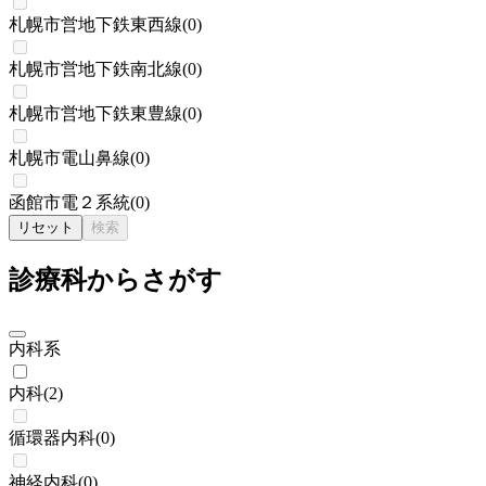
札幌市営地下鉄東西線
(
0
)
札幌市営地下鉄南北線
(
0
)
札幌市営地下鉄東豊線
(
0
)
札幌市電山鼻線
(
0
)
函館市電２系統
(
0
)
リセット
検索
診療科からさがす
内科系
内科
(
2
)
循環器内科
(
0
)
神経内科
(
0
)