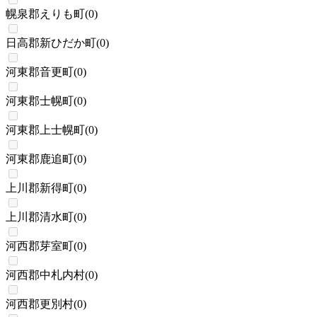
幌泉郡えりも町
(
0
)
日高郡新ひだか町
(
0
)
河東郡音更町
(
0
)
河東郡士幌町
(
0
)
河東郡上士幌町
(
0
)
河東郡鹿追町
(
0
)
上川郡新得町
(
0
)
上川郡清水町
(
0
)
河西郡芽室町
(
0
)
河西郡中札内村
(
0
)
河西郡更別村
(
0
)