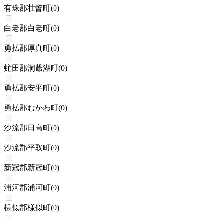
有珠郡壮瞥町
(
0
)
白老郡白老町
(
0
)
勇払郡厚真町
(
0
)
虻田郡洞爺湖町
(
0
)
勇払郡安平町
(
0
)
勇払郡むかわ町
(
0
)
沙流郡日高町
(
0
)
沙流郡平取町
(
0
)
新冠郡新冠町
(
0
)
浦河郡浦河町
(
0
)
様似郡様似町
(
0
)