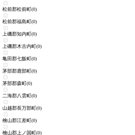
松前郡松前町
(
0
)
松前郡福島町
(
0
)
上磯郡知内町
(
0
)
上磯郡木古内町
(
0
)
亀田郡七飯町
(
0
)
茅部郡鹿部町
(
0
)
茅部郡森町
(
0
)
二海郡八雲町
(
0
)
山越郡長万部町
(
0
)
檜山郡江差町
(
0
)
檜山郡上ノ国町
(
0
)