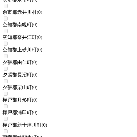
余市郡赤井川村
(
0
)
空知郡南幌町
(
0
)
空知郡奈井江町
(
0
)
空知郡上砂川町
(
0
)
夕張郡由仁町
(
0
)
夕張郡長沼町
(
0
)
夕張郡栗山町
(
0
)
樺戸郡月形町
(
0
)
樺戸郡浦臼町
(
0
)
樺戸郡新十津川町
(
0
)