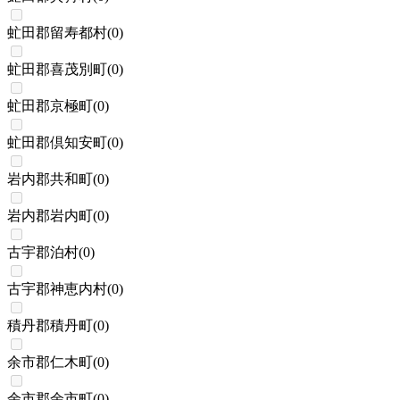
虻田郡留寿都村
(
0
)
虻田郡喜茂別町
(
0
)
虻田郡京極町
(
0
)
虻田郡倶知安町
(
0
)
岩内郡共和町
(
0
)
岩内郡岩内町
(
0
)
古宇郡泊村
(
0
)
古宇郡神恵内村
(
0
)
積丹郡積丹町
(
0
)
余市郡仁木町
(
0
)
余市郡余市町
(
0
)