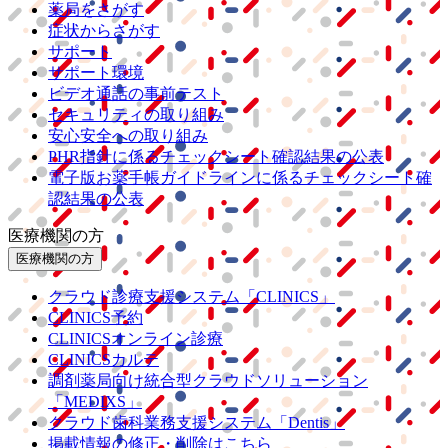
薬局をさがす
症状からさがす
サポート
サポート環境
ビデオ通話の事前テスト
セキュリティの取り組み
安心安全への取り組み
PHR指針に係るチェックシート確認結果の公表
電子版お薬手帳ガイドラインに係るチェックシート確
認結果の公表
医療機関の方
医療機関の方
クラウド診療
支援システム
「CLINICS」
CLINICS予約
CLINICSオンライン診療
CLINICSカルテ
調剤薬局向け統合型クラウドソリューション
「MEDIXS」
クラウド歯科業務
支援システム
「Dentis」
掲載情報の修正・削除はこちら