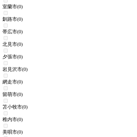
室蘭市
(
0
)
釧路市
(
0
)
帯広市
(
0
)
北見市
(
0
)
夕張市
(
0
)
岩見沢市
(
0
)
網走市
(
0
)
留萌市
(
0
)
苫小牧市
(
0
)
稚内市
(
0
)
美唄市
(
0
)