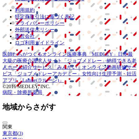
利用規約
特定商取引法に基づく表記
プライバシーポリシー
外部送信ポリシー
運営会社
ロゴ利用ガイドライン
医師たちがつくる
オンライン医療事典
「MEDLEY」
日本最
大級の
医療介護求人サイト
「ジョブメドレー」
納得できる
老
人ホーム紹介サービス
「みんかい」
オンライン
動画研修サー
ビス
「ジョブメドレー
アカデミー」
女性向け
生理予測・妊活
アプリ
「Lalune(ラルーン)」
©2016 MEDLEY, INC.
病院・診療所
薬局
地域からさがす
関東
東京都
(
3
)