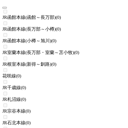
JR函館本線(函館～長万部)
(
0
)
JR函館本線(長万部～小樽)
(
0
)
JR函館本線(小樽～旭川)
(
0
)
JR室蘭本線(長万部・室蘭～苫小牧)
(
0
)
JR根室本線(新得～釧路)
(
0
)
花咲線
(
0
)
JR千歳線
(
0
)
JR札沼線
(
0
)
JR宗谷本線
(
0
)
JR石北本線
(
0
)