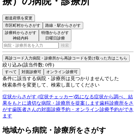
療
）
の病院・診療所
都道府県を変更
市区町村
からさがす
路線・駅
からさがす
診療科からさがす
特徴からさがす
神経内科
日曜日診療
検索
再診コード入力
病院・診療所から再診コードを受け取った方はこちら
絞り込み
(該当件数:
0
件)
すべて
対面診療可
オンライン診療可
条件に該当する病院・診療所は見つかりませんでした
検索条件を変更して、検索し直してください
症状からさがす (症状チェッカー)
気になる症状から調べ、結
果をもとに適切な病院・診療所を提案します
歯科診療所をさ
がす
歯医者さんの対面診療予約・オンライン診療予約ができ
ます
地域から病院・診療所をさがす