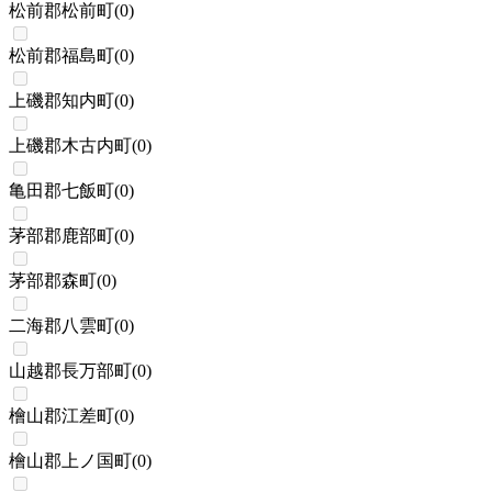
松前郡松前町
(
0
)
松前郡福島町
(
0
)
上磯郡知内町
(
0
)
上磯郡木古内町
(
0
)
亀田郡七飯町
(
0
)
茅部郡鹿部町
(
0
)
茅部郡森町
(
0
)
二海郡八雲町
(
0
)
山越郡長万部町
(
0
)
檜山郡江差町
(
0
)
檜山郡上ノ国町
(
0
)