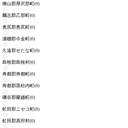
檜山郡厚沢部町
(
0
)
爾志郡乙部町
(
0
)
奥尻郡奥尻町
(
0
)
瀬棚郡今金町
(
0
)
久遠郡せたな町
(
0
)
島牧郡島牧村
(
0
)
寿都郡寿都町
(
0
)
寿都郡黒松内町
(
0
)
磯谷郡蘭越町
(
0
)
虻田郡ニセコ町
(
0
)
虻田郡真狩村
(
0
)