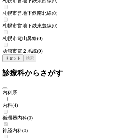
札幌市営地下鉄東西線
(
0
)
札幌市営地下鉄南北線
(
0
)
札幌市営地下鉄東豊線
(
0
)
札幌市電山鼻線
(
0
)
函館市電２系統
(
0
)
リセット
検索
診療科からさがす
内科系
内科
(
4
)
循環器内科
(
0
)
神経内科
(
0
)