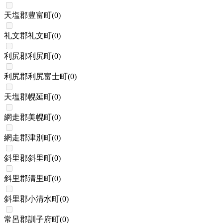
天塩郡豊富町
(
0
)
礼文郡礼文町
(
0
)
利尻郡利尻町
(
0
)
利尻郡利尻富士町
(
0
)
天塩郡幌延町
(
0
)
網走郡美幌町
(
0
)
網走郡津別町
(
0
)
斜里郡斜里町
(
0
)
斜里郡清里町
(
0
)
斜里郡小清水町
(
0
)
常呂郡訓子府町
(
0
)