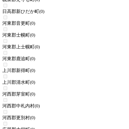
日高郡新ひだか町
(
0
)
河東郡音更町
(
0
)
河東郡士幌町
(
0
)
河東郡上士幌町
(
0
)
河東郡鹿追町
(
0
)
上川郡新得町
(
0
)
上川郡清水町
(
0
)
河西郡芽室町
(
0
)
河西郡中札内村
(
0
)
河西郡更別村
(
0
)