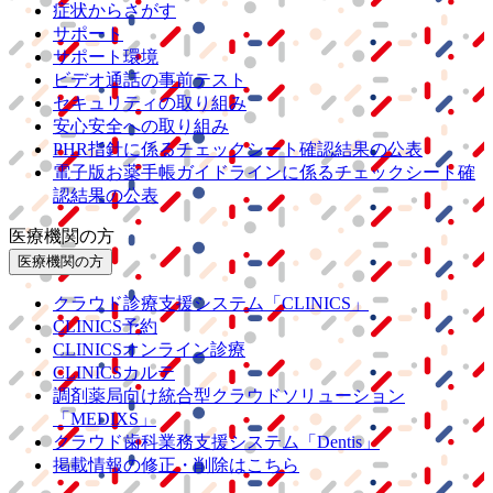
症状からさがす
サポート
サポート環境
ビデオ通話の事前テスト
セキュリティの取り組み
安心安全への取り組み
PHR指針に係るチェックシート確認結果の公表
電子版お薬手帳ガイドラインに係るチェックシート確
認結果の公表
医療機関の方
医療機関の方
クラウド診療
支援システム
「CLINICS」
CLINICS予約
CLINICSオンライン診療
CLINICSカルテ
調剤薬局向け統合型クラウドソリューション
「MEDIXS」
クラウド歯科業務
支援システム
「Dentis」
掲載情報の修正・削除はこちら