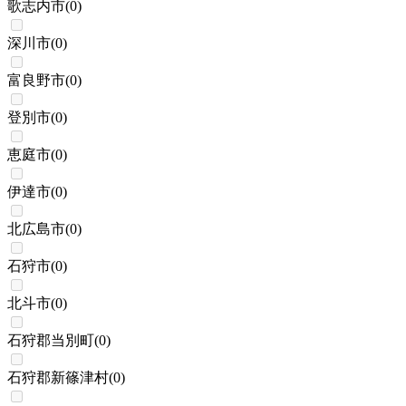
歌志内市
(
0
)
深川市
(
0
)
富良野市
(
0
)
登別市
(
0
)
恵庭市
(
0
)
伊達市
(
0
)
北広島市
(
0
)
石狩市
(
0
)
北斗市
(
0
)
石狩郡当別町
(
0
)
石狩郡新篠津村
(
0
)