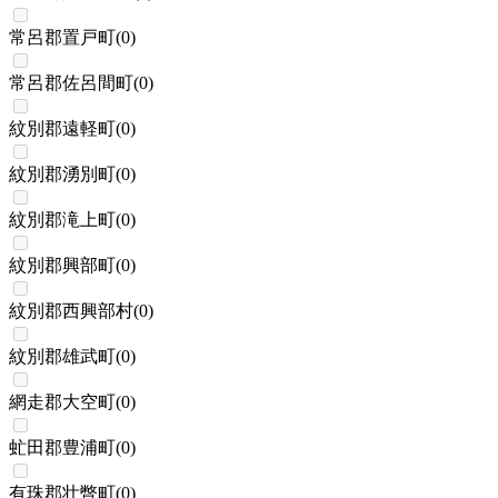
常呂郡置戸町
(
0
)
常呂郡佐呂間町
(
0
)
紋別郡遠軽町
(
0
)
紋別郡湧別町
(
0
)
紋別郡滝上町
(
0
)
紋別郡興部町
(
0
)
紋別郡西興部村
(
0
)
紋別郡雄武町
(
0
)
網走郡大空町
(
0
)
虻田郡豊浦町
(
0
)
有珠郡壮瞥町
(
0
)