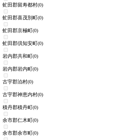
虻田郡留寿都村
(
0
)
虻田郡喜茂別町
(
0
)
虻田郡京極町
(
0
)
虻田郡倶知安町
(
0
)
岩内郡共和町
(
0
)
岩内郡岩内町
(
0
)
古宇郡泊村
(
0
)
古宇郡神恵内村
(
0
)
積丹郡積丹町
(
0
)
余市郡仁木町
(
0
)
余市郡余市町
(
0
)