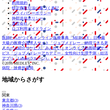
利用規約
特定商取引法に基づく表記
プライバシーポリシー
外部送信ポリシー
運営会社
ロゴ利用ガイドライン
医師たちがつくる
オンライン医療事典
「MEDLEY」
日本最
大級の
医療介護求人サイト
「ジョブメドレー」
納得できる
老
人ホーム紹介サービス
「みんかい」
オンライン
動画研修サー
ビス
「ジョブメドレー
アカデミー」
女性向け
生理予測・妊活
アプリ
「Lalune(ラルーン)」
©2016 MEDLEY, INC.
病院・診療所
薬局
地域からさがす
関東
東京都
(
3
)
神奈川県
(
3
)