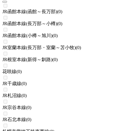
JR函館本線(函館～長万部)
(
0
)
JR函館本線(長万部～小樽)
(
0
)
JR函館本線(小樽～旭川)
(
0
)
JR室蘭本線(長万部・室蘭～苫小牧)
(
0
)
JR根室本線(新得～釧路)
(
0
)
花咲線
(
0
)
JR千歳線
(
0
)
JR札沼線
(
0
)
JR宗谷本線
(
0
)
JR石北本線
(
0
)