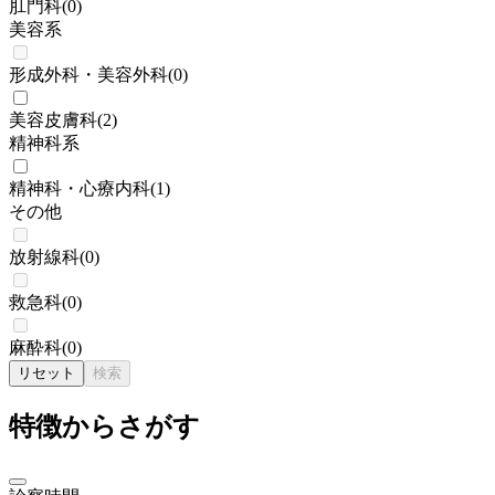
肛門科
(
0
)
美容系
形成外科・美容外科
(
0
)
美容皮膚科
(
2
)
精神科系
精神科・心療内科
(
1
)
その他
放射線科
(
0
)
救急科
(
0
)
麻酔科
(
0
)
リセット
検索
特徴からさがす