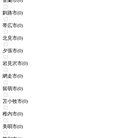
室蘭市
(
0
)
釧路市
(
0
)
帯広市
(
0
)
北見市
(
0
)
夕張市
(
0
)
岩見沢市
(
0
)
網走市
(
0
)
留萌市
(
0
)
苫小牧市
(
0
)
稚内市
(
0
)
美唄市
(
0
)