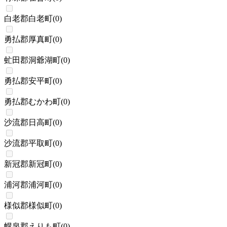
白老郡白老町
(
0
)
勇払郡厚真町
(
0
)
虻田郡洞爺湖町
(
0
)
勇払郡安平町
(
0
)
勇払郡むかわ町
(
0
)
沙流郡日高町
(
0
)
沙流郡平取町
(
0
)
新冠郡新冠町
(
0
)
浦河郡浦河町
(
0
)
様似郡様似町
(
0
)
幌泉郡えりも町
(
0
)