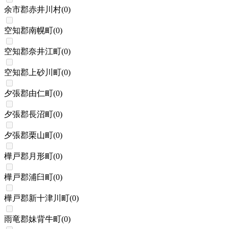
余市郡赤井川村
(
0
)
空知郡南幌町
(
0
)
空知郡奈井江町
(
0
)
空知郡上砂川町
(
0
)
夕張郡由仁町
(
0
)
夕張郡長沼町
(
0
)
夕張郡栗山町
(
0
)
樺戸郡月形町
(
0
)
樺戸郡浦臼町
(
0
)
樺戸郡新十津川町
(
0
)
雨竜郡妹背牛町
(
0
)