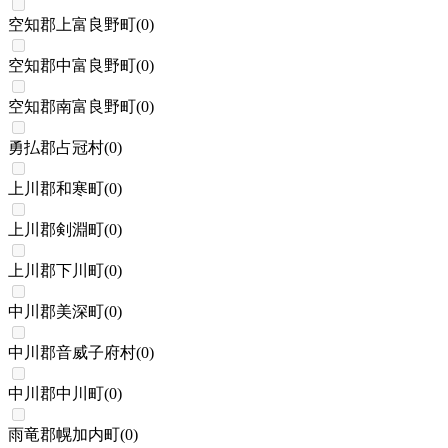
空知郡上富良野町
(
0
)
空知郡中富良野町
(
0
)
空知郡南富良野町
(
0
)
勇払郡占冠村
(
0
)
上川郡和寒町
(
0
)
上川郡剣淵町
(
0
)
上川郡下川町
(
0
)
中川郡美深町
(
0
)
中川郡音威子府村
(
0
)
中川郡中川町
(
0
)
雨竜郡幌加内町
(
0
)