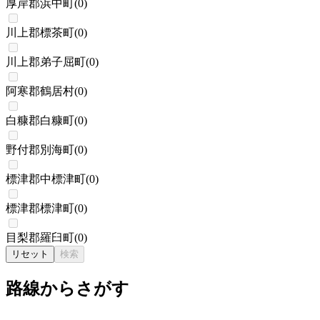
厚岸郡浜中町
(
0
)
川上郡標茶町
(
0
)
川上郡弟子屈町
(
0
)
阿寒郡鶴居村
(
0
)
白糠郡白糠町
(
0
)
野付郡別海町
(
0
)
標津郡中標津町
(
0
)
標津郡標津町
(
0
)
目梨郡羅臼町
(
0
)
リセット
検索
路線からさがす