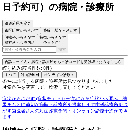
日予約可
）
の病院・診療所
都道府県を変更
市区町村
からさがす
路線・駅
からさがす
診療科からさがす
特徴からさがす
精神科・心療内科
今日予約可
検索
再診コード入力
病院・診療所から再診コードを受け取った方はこちら
絞り込み
(該当件数:
0
件)
すべて
対面診療可
オンライン診療可
条件に該当する病院・診療所は見つかりませんでした
検索条件を変更して、検索し直してください
症状からさがす (症状チェッカー)
気になる症状から調べ、結
果をもとに適切な病院・診療所を提案します
歯科診療所をさ
がす
歯医者さんの対面診療予約・オンライン診療予約ができ
ます