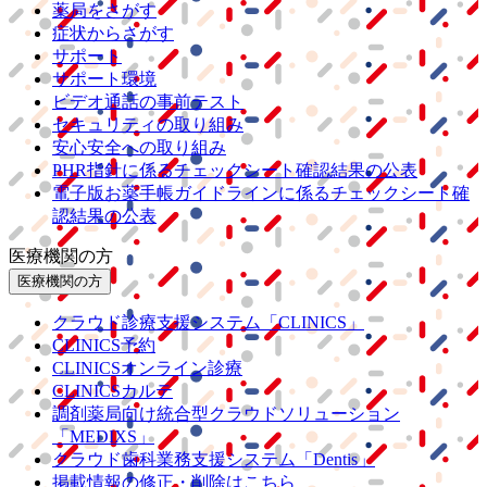
薬局をさがす
症状からさがす
サポート
サポート環境
ビデオ通話の事前テスト
セキュリティの取り組み
安心安全への取り組み
PHR指針に係るチェックシート確認結果の公表
電子版お薬手帳ガイドラインに係るチェックシート確
認結果の公表
医療機関の方
医療機関の方
クラウド診療
支援システム
「CLINICS」
CLINICS予約
CLINICSオンライン診療
CLINICSカルテ
調剤薬局向け統合型クラウドソリューション
「MEDIXS」
クラウド歯科業務
支援システム
「Dentis」
掲載情報の修正・削除はこちら