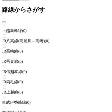
路線からさがす
上越新幹線
(
0
)
JR八高線(高麗川～高崎)
(
0
)
JR高崎線
(
0
)
JR吾妻線
(
0
)
JR信越本線
(
0
)
JR両毛線
(
0
)
JR上越線
(
0
)
東武伊勢崎線
(
0
)