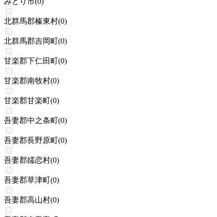
みどり市
(
0
)
北群馬郡榛東村
(
0
)
北群馬郡吉岡町
(
0
)
甘楽郡下仁田町
(
0
)
甘楽郡南牧村
(
0
)
甘楽郡甘楽町
(
0
)
吾妻郡中之条町
(
0
)
吾妻郡長野原町
(
0
)
吾妻郡嬬恋村
(
0
)
吾妻郡草津町
(
0
)
吾妻郡高山村
(
0
)