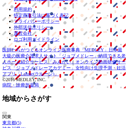
利用規約
特定商取引法に基づく表記
プライバシーポリシー
外部送信ポリシー
運営会社
ロゴ利用ガイドライン
医師たちがつくる
オンライン医療事典
「MEDLEY」
日本最
大級の
医療介護求人サイト
「ジョブメドレー」
納得できる
老
人ホーム紹介サービス
「みんかい」
オンライン
動画研修サー
ビス
「ジョブメドレー
アカデミー」
女性向け
生理予測・妊活
アプリ
「Lalune(ラルーン)」
©2016 MEDLEY, INC.
病院・診療所
薬局
地域からさがす
関東
東京都
(
5
)