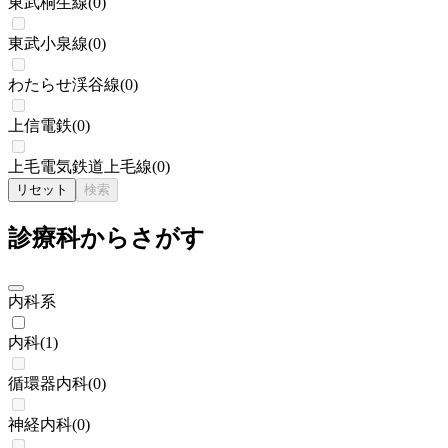
東武桐生線
(
0
)
東武小泉線
(
0
)
わたらせ渓谷線
(
0
)
上信電鉄
(
0
)
上毛電気鉄道上毛線
(
0
)
リセット
検索
診療科からさがす
内科系
内科
(
1
)
循環器内科
(
0
)
神経内科
(
0
)