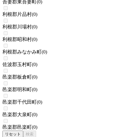
吾妻郡東吾妻町
(
0
)
利根郡片品村
(
0
)
利根郡川場村
(
0
)
利根郡昭和村
(
0
)
利根郡みなかみ町
(
0
)
佐波郡玉村町
(
0
)
邑楽郡板倉町
(
0
)
邑楽郡明和町
(
0
)
邑楽郡千代田町
(
0
)
邑楽郡大泉町
(
0
)
邑楽郡邑楽町
(
0
)
リセット
検索