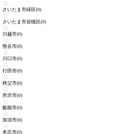
さいたま市緑区
(
0
)
さいたま市岩槻区
(
0
)
川越市
(
0
)
熊谷市
(
0
)
川口市
(
0
)
行田市
(
0
)
秩父市
(
0
)
所沢市
(
0
)
飯能市
(
0
)
加須市
(
0
)
本庄市
(
0
)