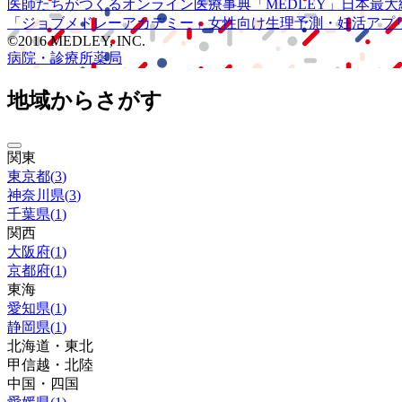
医師たちがつくる
オンライン医療事典
「MEDLEY」
日本最大
「ジョブメドレー
アカデミー」
女性向け
生理予測・妊活アプ
©2016 MEDLEY, INC.
病院・診療所
薬局
地域からさがす
関東
東京都
(
3
)
神奈川県
(
3
)
千葉県
(
1
)
関西
大阪府
(
1
)
京都府
(
1
)
東海
愛知県
(
1
)
静岡県
(
1
)
北海道・東北
甲信越・北陸
中国・四国