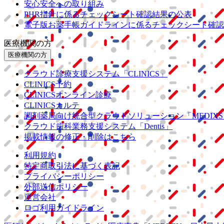
安心安全への取り組み
PHR指針に係るチェックシート確認結果の公表
電子版お薬手帳ガイドラインに係るチェックシート確認
医療機関の方
医療機関の方
クラウド診療
支援システム
「CLINICS」
CLINICS予約
CLINICSオンライン診療
CLINICSカルテ
調剤薬局向け統合型クラウドソリューション
「MEDIX
クラウド歯科業務
支援システム
「Dentis」
掲載情報の修正・削除はこちら
利用規約
特定商取引法に基づく表記
プライバシーポリシー
外部送信ポリシー
運営会社
ロゴ利用ガイドライン