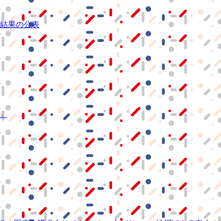
結果の公表
S」