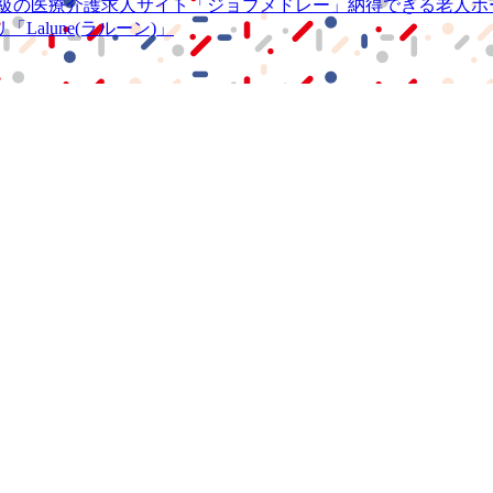
級の
医療介護求人サイト
「ジョブメドレー」
納得できる
老人ホ
リ
「Lalune(ラルーン)」