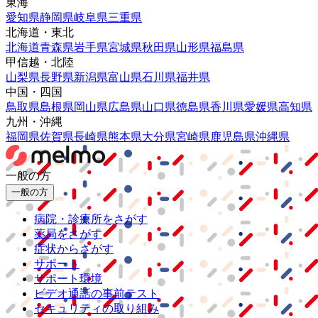
東海
愛知県
静岡県
岐阜県
三重県
北海道・東北
北海道
青森県
岩手県
宮城県
秋田県
山形県
福島県
甲信越・北陸
山梨県
長野県
新潟県
富山県
石川県
福井県
中国・四国
鳥取県
島根県
岡山県
広島県
山口県
徳島県
香川県
愛媛県
高知県
九州・沖縄
福岡県
佐賀県
長崎県
熊本県
大分県
宮崎県
鹿児島県
沖縄県
一般の方
一般の方
病院・診療所をさがす
薬局をさがす
症状からさがす
サポート
サポート環境
ビデオ通話の事前テスト
セキュリティの取り組み