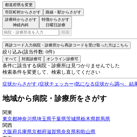
都道府県を変更
市区町村
からさがす
路線・駅
からさがす
診療科からさがす
特徴からさがす
神経内科
日曜日診療
検索
再診コード入力
病院・診療所から再診コードを受け取った方はこちら
絞り込み
(該当件数:
0
件)
すべて
対面診療可
オンライン診療可
条件に該当する病院・診療所は見つかりませんでした
検索条件を変更して、検索し直してください
症状からさがす (症状チェッカー)
気になる症状から調べ、結
地域から病院・診療所をさがす
関東
東京都
神奈川県
埼玉県
千葉県
茨城県
栃木県
群馬県
関西
大阪府
兵庫県
京都府
滋賀県
奈良県
和歌山県