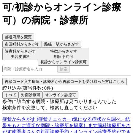
可/初診からオンライン診療
可
）
の病院・診療所
都道府県を変更
市区町村
からさがす
路線・駅
からさがす
診療科からさがす
特徴からさがす
美容皮膚科
明日予約可
初診からオンライン診療可
検索
再診コード入力
病院・診療所から再診コードを受け取った方はこちら
絞り込み
(該当件数:
0
件)
すべて
対面診療可
オンライン診療可
条件に該当する病院・診療所は見つかりませんでした
検索条件を変更して、検索し直してください
症状からさがす (症状チェッカー)
気になる症状から調べ、結
果をもとに適切な病院・診療所を提案します
歯科診療所をさ
がす
歯医者さんの対面診療予約・オンライン診療予約ができ