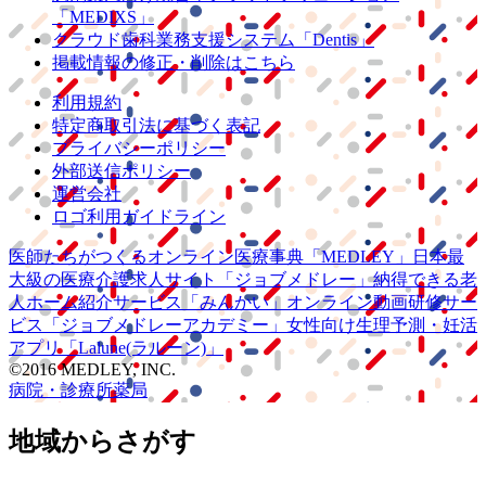
「MEDIXS」
クラウド歯科業務
支援システム
「Dentis」
掲載情報の修正・削除はこちら
利用規約
特定商取引法に基づく表記
プライバシーポリシー
外部送信ポリシー
運営会社
ロゴ利用ガイドライン
医師たちがつくる
オンライン医療事典
「MEDLEY」
日本最
大級の
医療介護求人サイト
「ジョブメドレー」
納得できる
老
人ホーム紹介サービス
「みんかい」
オンライン
動画研修サー
ビス
「ジョブメドレー
アカデミー」
女性向け
生理予測・妊活
アプリ
「Lalune(ラルーン)」
©2016 MEDLEY, INC.
病院・診療所
薬局
地域からさがす