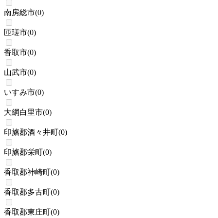
南房総市
(
0
)
匝瑳市
(
0
)
香取市
(
0
)
山武市
(
0
)
いすみ市
(
0
)
大網白里市
(
0
)
印旛郡酒々井町
(
0
)
印旛郡栄町
(
0
)
香取郡神崎町
(
0
)
香取郡多古町
(
0
)
香取郡東庄町
(
0
)