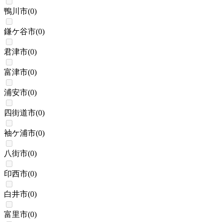
鴨川市
(
0
)
鎌ケ谷市
(
0
)
君津市
(
0
)
富津市
(
0
)
浦安市
(
0
)
四街道市
(
0
)
袖ケ浦市
(
0
)
八街市
(
0
)
印西市
(
0
)
白井市
(
0
)
富里市
(
0
)