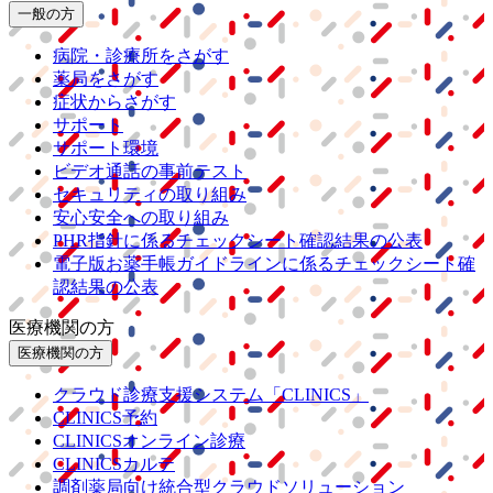
一般の方
病院・診療所をさがす
薬局をさがす
症状からさがす
サポート
サポート環境
ビデオ通話の事前テスト
セキュリティの取り組み
安心安全への取り組み
PHR指針に係るチェックシート確認結果の公表
電子版お薬手帳ガイドラインに係るチェックシート確
認結果の公表
医療機関の方
医療機関の方
クラウド診療
支援システム
「CLINICS」
CLINICS予約
CLINICSオンライン診療
CLINICSカルテ
調剤薬局向け統合型クラウドソリューション