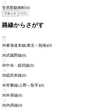
安房郡鋸南町
(
0
)
リセット
検索
路線からさがす
JR東海道本線(東京～熱海)
(
0
)
JR武蔵野線
(
0
)
JR中央・総武線
(
0
)
JR総武本線
(
0
)
JR常磐線(上野～取手)
(
0
)
JR外房線
(
0
)
JR内房線
(
0
)