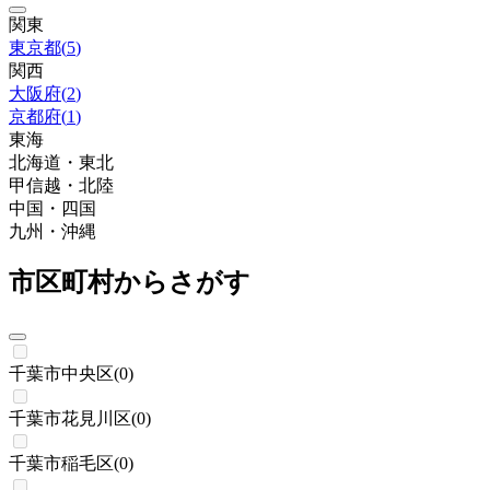
関東
東京都
(
5
)
関西
大阪府
(
2
)
京都府
(
1
)
東海
北海道・東北
甲信越・北陸
中国・四国
九州・沖縄
市区町村からさがす
千葉市中央区
(
0
)
千葉市花見川区
(
0
)
千葉市稲毛区
(
0
)