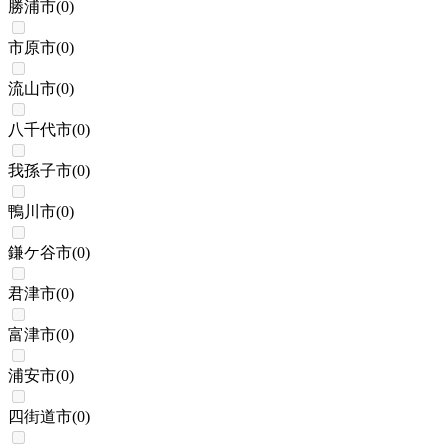
勝浦市
(
0
)
市原市
(
0
)
流山市
(
0
)
八千代市
(
0
)
我孫子市
(
0
)
鴨川市
(
0
)
鎌ケ谷市
(
0
)
君津市
(
0
)
富津市
(
0
)
浦安市
(
0
)
四街道市
(
0
)