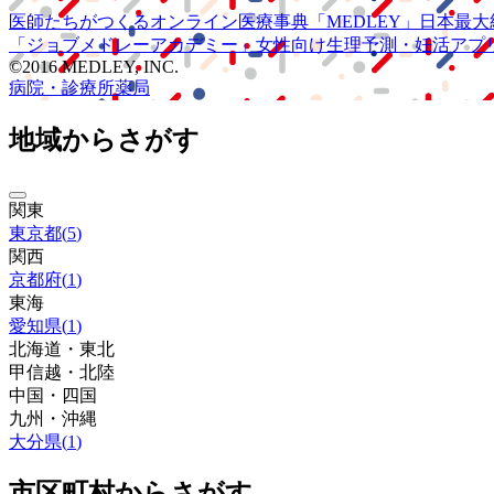
医師たちがつくる
オンライン医療事典
「MEDLEY」
日本最大
「ジョブメドレー
アカデミー」
女性向け
生理予測・妊活アプ
©2016 MEDLEY, INC.
病院・診療所
薬局
地域からさがす
関東
東京都
(
5
)
関西
京都府
(
1
)
東海
愛知県
(
1
)
北海道・東北
甲信越・北陸
中国・四国
九州・沖縄
大分県
(
1
)
市区町村からさがす