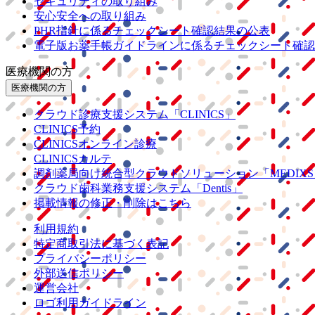
セキュリティの取り組み
安心安全への取り組み
PHR指針に係るチェックシート確認結果の公表
電子版お薬手帳ガイドラインに係るチェックシート確認
医療機関の方
医療機関の方
クラウド診療
支援システム
「CLINICS」
CLINICS予約
CLINICSオンライン診療
CLINICSカルテ
調剤薬局向け統合型クラウドソリューション
「MEDIX
クラウド歯科業務
支援システム
「Dentis」
掲載情報の修正・削除はこちら
利用規約
特定商取引法に基づく表記
プライバシーポリシー
外部送信ポリシー
運営会社
ロゴ利用ガイドライン