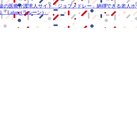
級の
医療介護求人サイト
「ジョブメドレー」
納得できる
老人ホ
リ
「Lalune(ラルーン)」