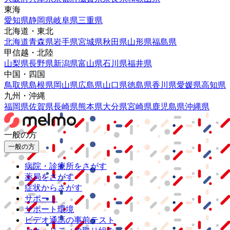
東海
愛知県
静岡県
岐阜県
三重県
北海道・東北
北海道
青森県
岩手県
宮城県
秋田県
山形県
福島県
甲信越・北陸
山梨県
長野県
新潟県
富山県
石川県
福井県
中国・四国
鳥取県
島根県
岡山県
広島県
山口県
徳島県
香川県
愛媛県
高知県
九州・沖縄
福岡県
佐賀県
長崎県
熊本県
大分県
宮崎県
鹿児島県
沖縄県
一般の方
一般の方
病院・診療所をさがす
薬局をさがす
症状からさがす
サポート
サポート環境
ビデオ通話の事前テスト