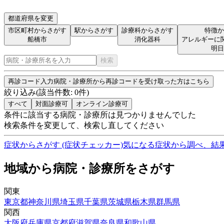
都道府県を変更
市区町村からさがす
駅からさがす
診療科からさがす
特徴か
船橋市
消化器科
アレルギーに
明日
検索
再診コード入力
病院・診療所から再診コードを受け取った方はこちら
絞り込み
(該当件数:
0
件)
すべて
対面診療可
オンライン診療可
条件に該当する病院・診療所は見つかりませんでした
検索条件を変更して、検索し直してください
症状からさがす (症状チェッカー)
気になる症状から調べ、結
地域から病院・診療所をさがす
関東
東京都
神奈川県
埼玉県
千葉県
茨城県
栃木県
群馬県
関西
大阪府
兵庫県
京都府
滋賀県
奈良県
和歌山県