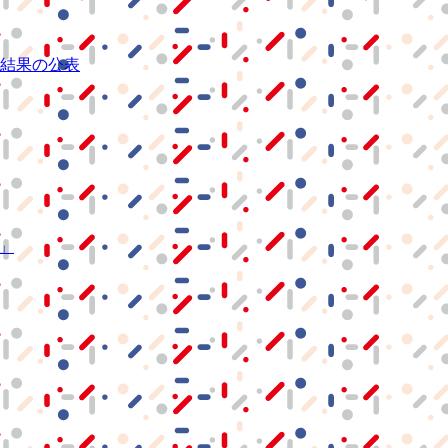
結果の公表
S」