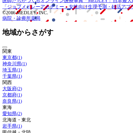
医師たちがつくる
オンライン医療事典
「MEDLEY」
日本最大
「ジョブメドレー
アカデミー」
女性向け
生理予測・妊活アプ
©2016 MEDLEY, INC.
病院・診療所
薬局
地域からさがす
関東
東京都
(
1
)
神奈川県
(
1
)
埼玉県
(
1
)
千葉県
(
1
)
関西
大阪府
(
2
)
京都府
(
1
)
奈良県
(
1
)
東海
愛知県
(
2
)
北海道・東北
岩手県
(
1
)
甲信越・北陸