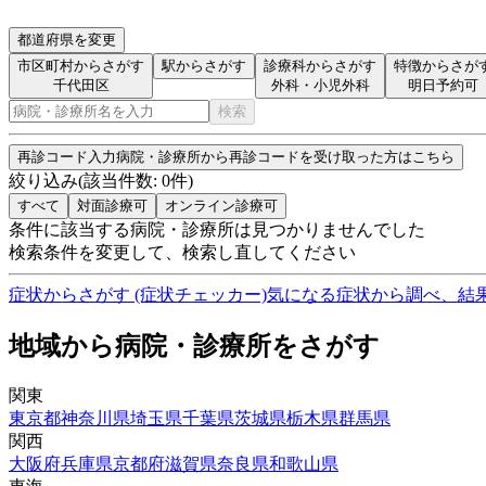
都道府県を変更
市区町村からさがす
駅からさがす
診療科からさがす
特徴からさが
千代田区
外科・小児外科
明日予約可
検索
再診コード入力
病院・診療所から再診コードを受け取った方はこちら
絞り込み
(該当件数:
0
件)
すべて
対面診療可
オンライン診療可
条件に該当する病院・診療所は見つかりませんでした
検索条件を変更して、検索し直してください
症状からさがす (症状チェッカー)
気になる症状から調べ、結
地域から病院・診療所をさがす
関東
東京都
神奈川県
埼玉県
千葉県
茨城県
栃木県
群馬県
関西
大阪府
兵庫県
京都府
滋賀県
奈良県
和歌山県