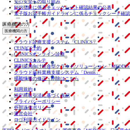
安心安全への取り組み
PHR指針に係るチェックシート確認結果の公表
電子版お薬手帳ガイドラインに係るチェックシート確認
医療機関の方
医療機関の方
クラウド診療
支援システム
「CLINICS」
CLINICS予約
CLINICSオンライン診療
CLINICSカルテ
調剤薬局向け統合型クラウドソリューション
「MEDIX
クラウド歯科業務
支援システム
「Dentis」
掲載情報の修正・削除はこちら
利用規約
特定商取引法に基づく表記
プライバシーポリシー
外部送信ポリシー
運営会社
ロゴ利用ガイドライン