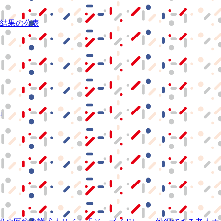
結果の公表
S」