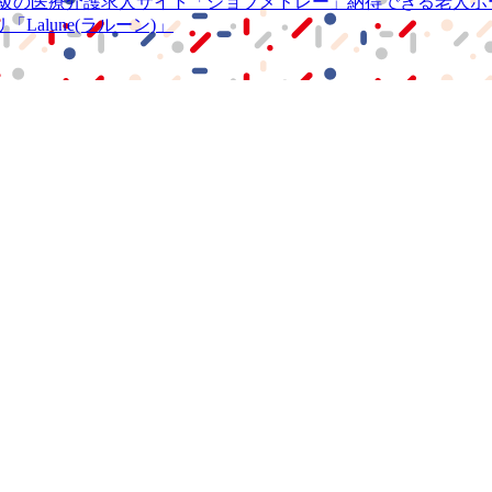
級の
医療介護求人サイト
「ジョブメドレー」
納得できる
老人ホ
リ
「Lalune(ラルーン)」