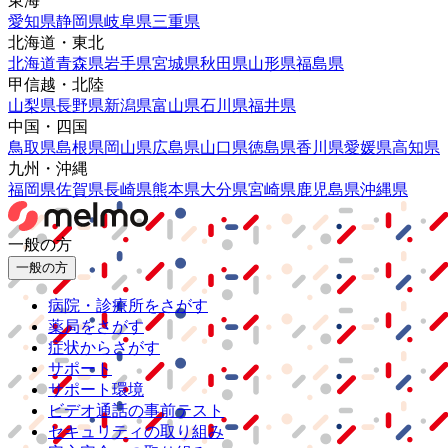
東海
愛知県
静岡県
岐阜県
三重県
北海道・東北
北海道
青森県
岩手県
宮城県
秋田県
山形県
福島県
甲信越・北陸
山梨県
長野県
新潟県
富山県
石川県
福井県
中国・四国
鳥取県
島根県
岡山県
広島県
山口県
徳島県
香川県
愛媛県
高知県
九州・沖縄
福岡県
佐賀県
長崎県
熊本県
大分県
宮崎県
鹿児島県
沖縄県
一般の方
一般の方
病院・診療所をさがす
薬局をさがす
症状からさがす
サポート
サポート環境
ビデオ通話の事前テスト
セキュリティの取り組み