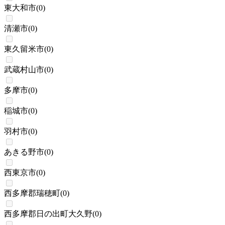
東大和市
(
0
)
清瀬市
(
0
)
東久留米市
(
0
)
武蔵村山市
(
0
)
多摩市
(
0
)
稲城市
(
0
)
羽村市
(
0
)
あきる野市
(
0
)
西東京市
(
0
)
西多摩郡瑞穂町
(
0
)
西多摩郡日の出町大久野
(
0
)