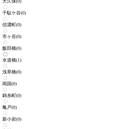
大久保
(
0
)
千駄ケ谷
(
0
)
信濃町
(
0
)
市ヶ谷
(
0
)
飯田橋
(
0
)
水道橋
(
1
)
浅草橋
(
0
)
両国
(
0
)
錦糸町
(
0
)
亀戸
(
0
)
新小岩
(
0
)