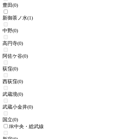
豊田
(
0
)
新御茶ノ水
(
1
)
中野
(
0
)
高円寺
(
0
)
阿佐ケ谷
(
0
)
荻窪
(
0
)
西荻窪
(
0
)
武蔵境
(
0
)
武蔵小金井
(
0
)
国立
(
0
)
JR中央・総武線