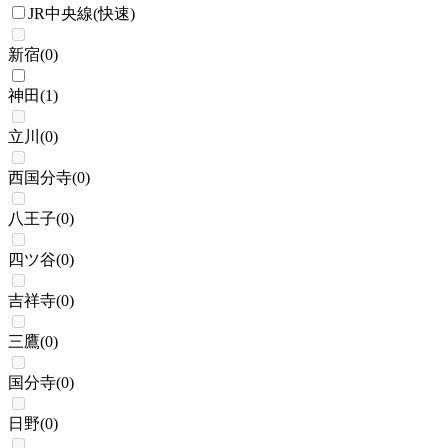
JR中央線(快速)
新宿
(
0
)
神田
(
1
)
立川
(
0
)
西国分寺
(
0
)
八王子
(
0
)
四ツ谷
(
0
)
吉祥寺
(
0
)
三鷹
(
0
)
国分寺
(
0
)
日野
(
0
)