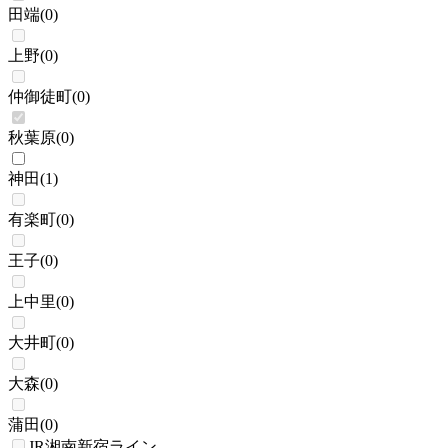
田端
(
0
)
上野
(
0
)
仲御徒町
(
0
)
秋葉原
(
0
)
神田
(
1
)
有楽町
(
0
)
王子
(
0
)
上中里
(
0
)
大井町
(
0
)
大森
(
0
)
蒲田
(
0
)
JR湘南新宿ライン