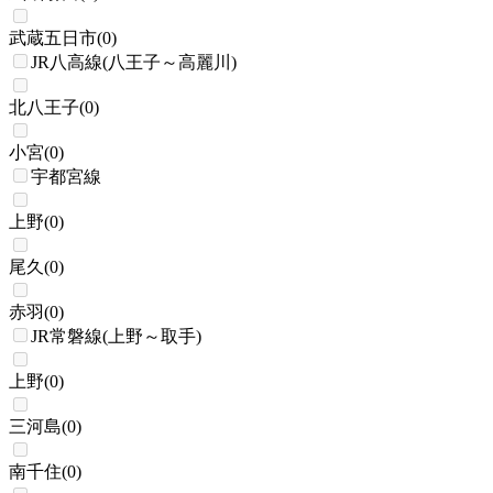
武蔵五日市
(
0
)
JR八高線(八王子～高麗川)
北八王子
(
0
)
小宮
(
0
)
宇都宮線
上野
(
0
)
尾久
(
0
)
赤羽
(
0
)
JR常磐線(上野～取手)
上野
(
0
)
三河島
(
0
)
南千住
(
0
)