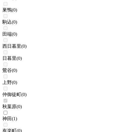
巣鴨
(
0
)
駒込
(
0
)
田端
(
0
)
西日暮里
(
0
)
日暮里
(
0
)
鶯谷
(
0
)
上野
(
0
)
仲御徒町
(
0
)
秋葉原
(
0
)
神田
(
1
)
有楽町
(
0
)