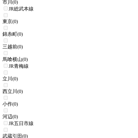
市川
(
0
)
JR総武本線
東京
(
0
)
錦糸町
(
0
)
三越前
(
0
)
馬喰横山
(
0
)
JR青梅線
立川
(
0
)
西立川
(
0
)
小作
(
0
)
河辺
(
0
)
JR五日市線
武蔵引田
(
0
)