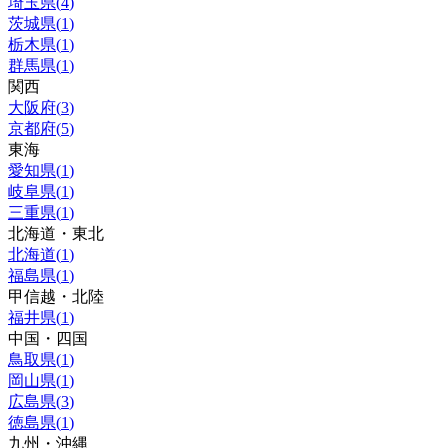
埼玉県
(
4
)
茨城県
(
1
)
栃木県
(
1
)
群馬県
(
1
)
関西
大阪府
(
3
)
京都府
(
5
)
東海
愛知県
(
1
)
岐阜県
(
1
)
三重県
(
1
)
北海道・東北
北海道
(
1
)
福島県
(
1
)
甲信越・北陸
福井県
(
1
)
中国・四国
鳥取県
(
1
)
岡山県
(
1
)
広島県
(
3
)
徳島県
(
1
)
九州・沖縄