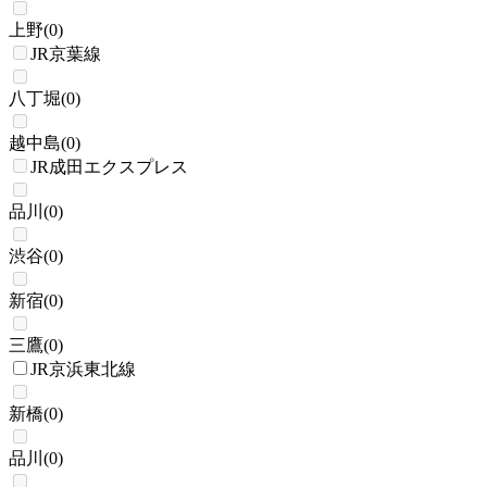
上野
(
0
)
JR京葉線
八丁堀
(
0
)
越中島
(
0
)
JR成田エクスプレス
品川
(
0
)
渋谷
(
0
)
新宿
(
0
)
三鷹
(
0
)
JR京浜東北線
新橋
(
0
)
品川
(
0
)