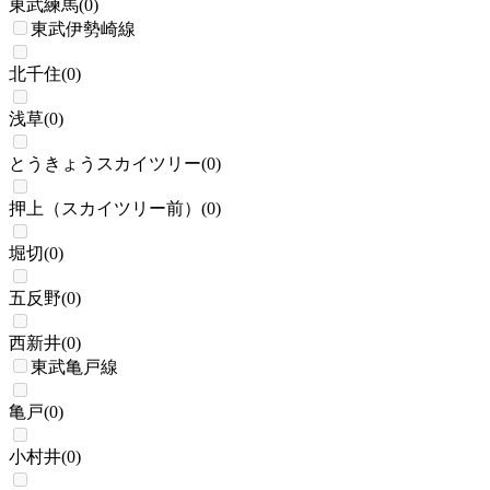
東武練馬
(
0
)
東武伊勢崎線
北千住
(
0
)
浅草
(
0
)
とうきょうスカイツリー
(
0
)
押上（スカイツリー前）
(
0
)
堀切
(
0
)
五反野
(
0
)
西新井
(
0
)
東武亀戸線
亀戸
(
0
)
小村井
(
0
)