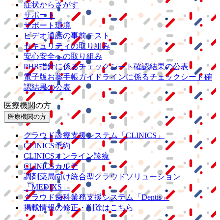
症状からさがす
サポート
サポート環境
ビデオ通話の事前テスト
セキュリティの取り組み
安心安全への取り組み
PHR指針に係るチェックシート確認結果の公表
電子版お薬手帳ガイドラインに係るチェックシート確
認結果の公表
医療機関の方
医療機関の方
クラウド診療
支援システム
「CLINICS」
CLINICS予約
CLINICSオンライン診療
CLINICSカルテ
調剤薬局向け統合型クラウドソリューション
「MEDIXS」
クラウド歯科業務
支援システム
「Dentis」
掲載情報の修正・削除はこちら