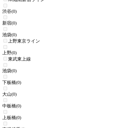
渋谷
(
0
)
新宿
(
0
)
池袋
(
0
)
上野東京ライン
上野
(
0
)
東武東上線
池袋
(
0
)
下板橋
(
0
)
大山
(
0
)
中板橋
(
0
)
上板橋
(
0
)