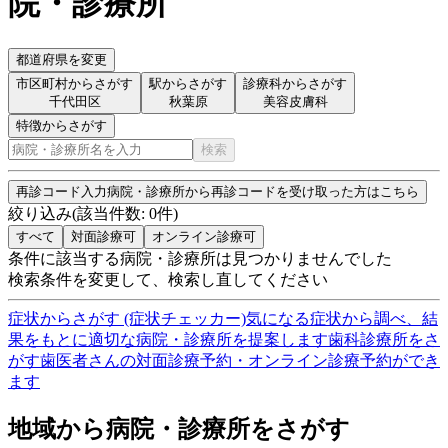
院・診療所
都道府県を変更
市区町村からさがす
駅からさがす
診療科からさがす
千代田区
秋葉原
美容皮膚科
特徴からさがす
検索
再診コード入力
病院・診療所から再診コードを受け取った方はこちら
絞り込み
(該当件数:
0
件)
すべて
対面診療可
オンライン診療可
条件に該当する病院・診療所は見つかりませんでした
検索条件を変更して、検索し直してください
症状からさがす (症状チェッカー)
気になる症状から調べ、結
果をもとに適切な病院・診療所を提案します
歯科診療所をさ
がす
歯医者さんの対面診療予約・オンライン診療予約ができ
ます
地域から病院・診療所をさがす