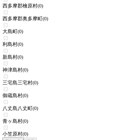
西多摩郡檜原村
(
0
)
西多摩郡奥多摩町
(
0
)
大島町
(
0
)
利島村
(
0
)
新島村
(
0
)
神津島村
(
0
)
三宅島三宅村
(
0
)
御蔵島村
(
0
)
八丈島八丈町
(
0
)
青ヶ島村
(
0
)
小笠原村
(
0
)