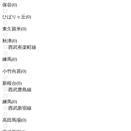
保谷
(
0
)
ひばりヶ丘
(
0
)
東久留米
(
0
)
秋津
(
0
)
西武有楽町線
練馬
(
0
)
小竹向原
(
0
)
新桜台
(
0
)
西武豊島線
練馬
(
0
)
西武新宿線
高田馬場
(
0
)