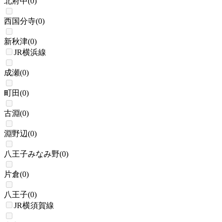
北府中
(
0
)
西国分寺
(
0
)
新秋津
(
0
)
JR横浜線
成瀬
(
0
)
町田
(
0
)
古淵
(
0
)
淵野辺
(
0
)
八王子みなみ野
(
0
)
片倉
(
0
)
八王子
(
0
)
JR横須賀線