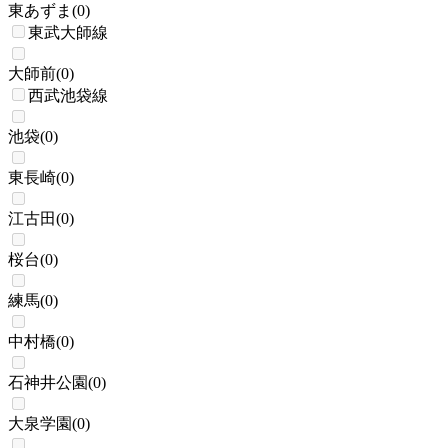
東あずま
(
0
)
東武大師線
大師前
(
0
)
西武池袋線
池袋
(
0
)
東長崎
(
0
)
江古田
(
0
)
桜台
(
0
)
練馬
(
0
)
中村橋
(
0
)
石神井公園
(
0
)
大泉学園
(
0
)