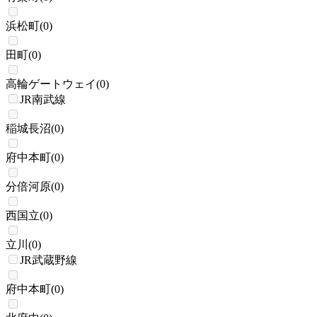
浜松町
(
0
)
田町
(
0
)
高輪ゲートウェイ
(
0
)
JR南武線
稲城長沼
(
0
)
府中本町
(
0
)
分倍河原
(
0
)
西国立
(
0
)
立川
(
0
)
JR武蔵野線
府中本町
(
0
)