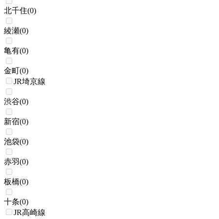
北千住
(
0
)
綾瀬
(
0
)
亀有
(
0
)
金町
(
0
)
JR埼京線
渋谷
(
0
)
新宿
(
0
)
池袋
(
0
)
赤羽
(
0
)
板橋
(
0
)
十条
(
0
)
JR高崎線