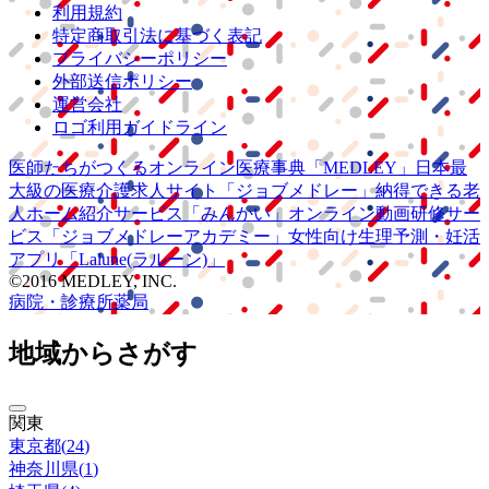
利用規約
特定商取引法に基づく表記
プライバシーポリシー
外部送信ポリシー
運営会社
ロゴ利用ガイドライン
医師たちがつくる
オンライン医療事典
「MEDLEY」
日本最
大級の
医療介護求人サイト
「ジョブメドレー」
納得できる
老
人ホーム紹介サービス
「みんかい」
オンライン
動画研修サー
ビス
「ジョブメドレー
アカデミー」
女性向け
生理予測・妊活
アプリ
「Lalune(ラルーン)」
©2016 MEDLEY, INC.
病院・診療所
薬局
地域からさがす
関東
東京都
(
24
)
神奈川県
(
1
)