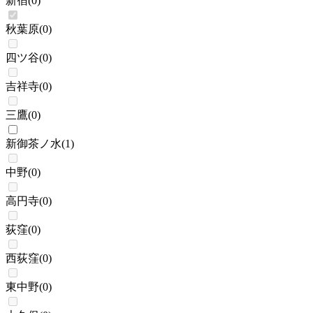
新宿
(
0
)
秋葉原
(
0
)
四ツ谷
(
0
)
吉祥寺
(
0
)
三鷹
(
0
)
新御茶ノ水
(
1
)
中野
(
0
)
高円寺
(
0
)
荻窪
(
0
)
西荻窪
(
0
)
東中野
(
0
)