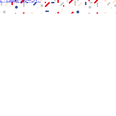
リ
「Lalune(ラルーン)」