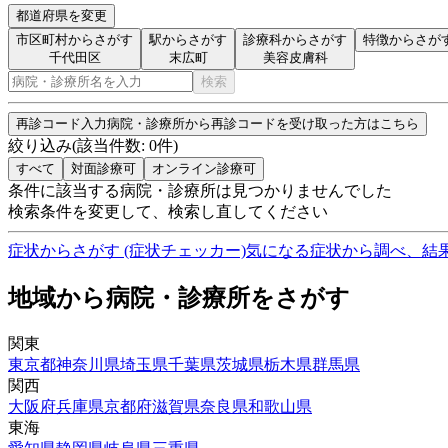
都道府県を変更
市区町村からさがす
駅からさがす
診療科からさがす
特徴からさが
千代田区
末広町
美容皮膚科
検索
再診コード入力
病院・診療所から再診コードを受け取った方はこちら
絞り込み
(該当件数:
0
件)
すべて
対面診療可
オンライン診療可
条件に該当する病院・診療所は見つかりませんでした
検索条件を変更して、検索し直してください
症状からさがす (症状チェッカー)
気になる症状から調べ、結
地域から病院・診療所をさがす
関東
東京都
神奈川県
埼玉県
千葉県
茨城県
栃木県
群馬県
関西
大阪府
兵庫県
京都府
滋賀県
奈良県
和歌山県
東海