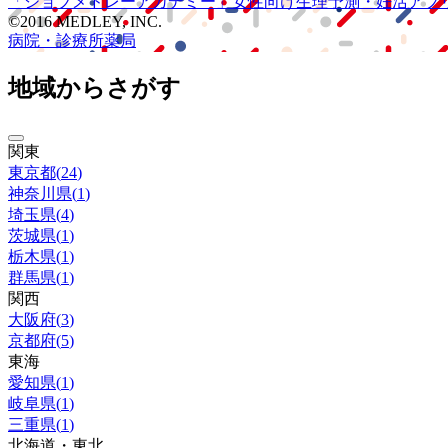
「ジョブメドレー
アカデミー」
女性向け
生理予測・妊活アプ
©2016 MEDLEY, INC.
病院・診療所
薬局
地域からさがす
関東
東京都
(
24
)
神奈川県
(
1
)
埼玉県
(
4
)
茨城県
(
1
)
栃木県
(
1
)
群馬県
(
1
)
関西
大阪府
(
3
)
京都府
(
5
)
東海
愛知県
(
1
)
岐阜県
(
1
)
三重県
(
1
)
北海道・東北