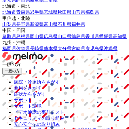
愛知県
静岡県
岐阜県
三重県
北海道・東北
北海道
青森県
岩手県
宮城県
秋田県
山形県
福島県
甲信越・北陸
山梨県
長野県
新潟県
富山県
石川県
福井県
中国・四国
鳥取県
島根県
岡山県
広島県
山口県
徳島県
香川県
愛媛県
高知県
九州・沖縄
福岡県
佐賀県
長崎県
熊本県
大分県
宮崎県
鹿児島県
沖縄県
一般の方
一般の方
病院・診療所をさがす
薬局をさがす
症状からさがす
サポート
サポート環境
ビデオ通話の事前テスト
セキュリティの取り組み
安心安全への取り組み