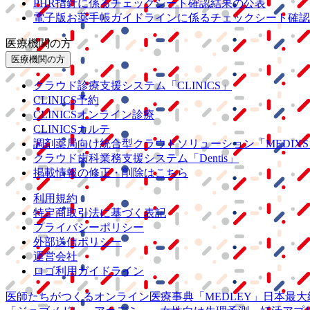
PHR指針に係るチェックシート確認結果の公表
電子版お薬手帳ガイドラインに係るチェックシート確認
医療機関の方
医療機関の方
クラウド診療
支援システム
「CLINICS」
CLINICS予約
CLINICSオンライン診療
CLINICSカルテ
調剤薬局向け統合型クラウドソリューション
「MEDIX
クラウド歯科業務
支援システム
「Dentis」
掲載情報の修正・削除はこちら
利用規約
特定商取引法に基づく表記
プライバシーポリシー
外部送信ポリシー
運営会社
ロゴ利用ガイドライン
医師たちがつくる
オンライン医療事典
「MEDLEY」
日本最大