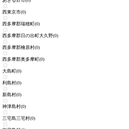
あきる野市
(
0
)
西東京市
(
0
)
西多摩郡瑞穂町
(
0
)
西多摩郡日の出町大久野
(
0
)
西多摩郡檜原村
(
0
)
西多摩郡奥多摩町
(
0
)
大島町
(
0
)
利島村
(
0
)
新島村
(
0
)
神津島村
(
0
)
三宅島三宅村
(
0
)