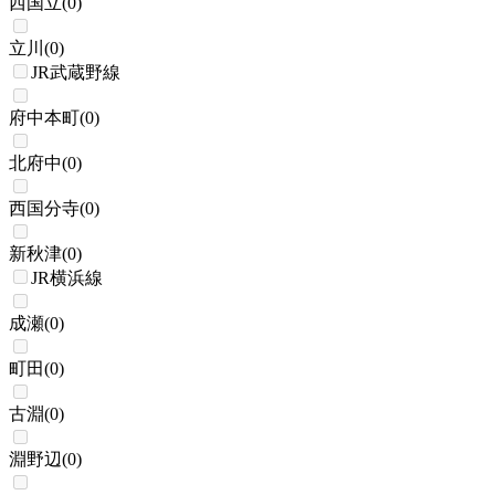
西国立
(
0
)
立川
(
0
)
JR武蔵野線
府中本町
(
0
)
北府中
(
0
)
西国分寺
(
0
)
新秋津
(
0
)
JR横浜線
成瀬
(
0
)
町田
(
0
)
古淵
(
0
)
淵野辺
(
0
)