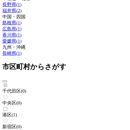
長野県
(
1
)
福井県
(
2
)
中国・四国
島根県
(
1
)
広島県
(
1
)
香川県
(
1
)
愛媛県
(
1
)
九州・沖縄
長崎県
(
1
)
市区町村からさがす
千代田区
(
0
)
中央区
(
0
)
港区
(
1
)
新宿区
(
0
)