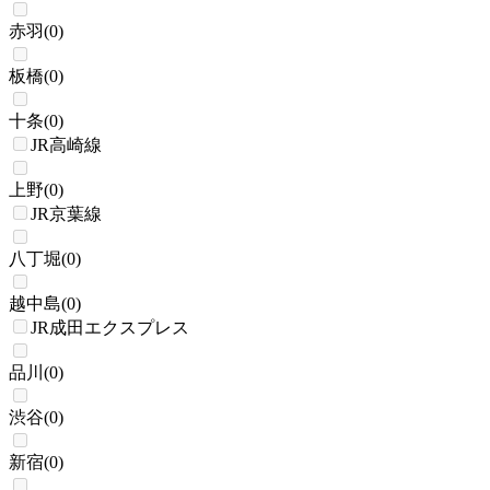
赤羽
(
0
)
板橋
(
0
)
十条
(
0
)
JR高崎線
上野
(
0
)
JR京葉線
八丁堀
(
0
)
越中島
(
0
)
JR成田エクスプレス
品川
(
0
)
渋谷
(
0
)
新宿
(
0
)