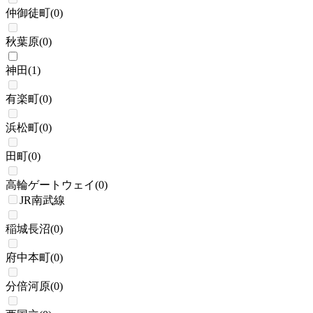
仲御徒町
(
0
)
秋葉原
(
0
)
神田
(
1
)
有楽町
(
0
)
浜松町
(
0
)
田町
(
0
)
高輪ゲートウェイ
(
0
)
JR南武線
稲城長沼
(
0
)
府中本町
(
0
)
分倍河原
(
0
)