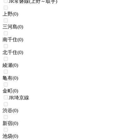
JR常磐線(上野～取手)
上野
(
0
)
三河島
(
0
)
南千住
(
0
)
北千住
(
0
)
綾瀬
(
0
)
亀有
(
0
)
金町
(
0
)
JR埼京線
渋谷
(
0
)
新宿
(
0
)
池袋
(
0
)