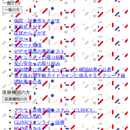
一般の方
一般の方
病院・診療所をさがす
薬局をさがす
症状からさがす
サポート
サポート環境
ビデオ通話の事前テスト
セキュリティの取り組み
安心安全への取り組み
PHR指針に係るチェックシート確認結果の公表
電子版お薬手帳ガイドラインに係るチェックシート確
認結果の公表
医療機関の方
医療機関の方
クラウド診療
支援システム
「CLINICS」
CLINICS予約
CLINICSオンライン診療
CLINICSカルテ