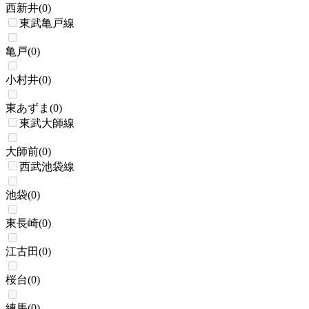
西新井
(
0
)
東武亀戸線
亀戸
(
0
)
小村井
(
0
)
東あずま
(
0
)
東武大師線
大師前
(
0
)
西武池袋線
池袋
(
0
)
東長崎
(
0
)
江古田
(
0
)
桜台
(
0
)
練馬
(
0
)