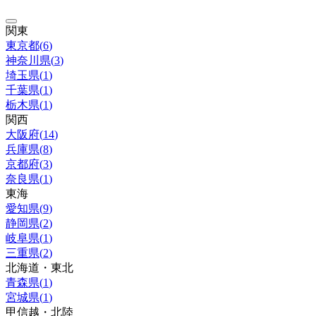
関東
東京都
(
6
)
神奈川県
(
3
)
埼玉県
(
1
)
千葉県
(
1
)
栃木県
(
1
)
関西
大阪府
(
14
)
兵庫県
(
8
)
京都府
(
3
)
奈良県
(
1
)
東海
愛知県
(
9
)
静岡県
(
2
)
岐阜県
(
1
)
三重県
(
2
)
北海道・東北
青森県
(
1
)
宮城県
(
1
)
甲信越・北陸