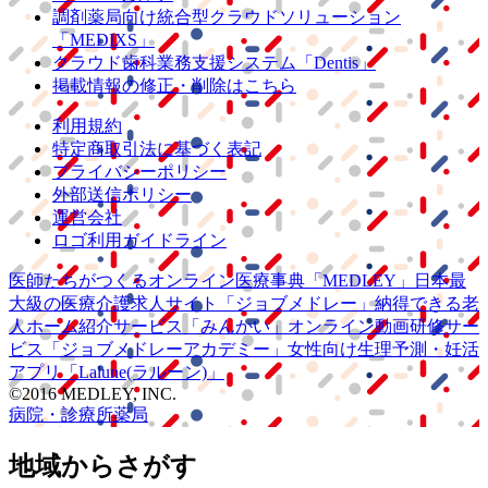
調剤薬局向け統合型クラウドソリューション
「MEDIXS」
クラウド歯科業務
支援システム
「Dentis」
掲載情報の修正・削除はこちら
利用規約
特定商取引法に基づく表記
プライバシーポリシー
外部送信ポリシー
運営会社
ロゴ利用ガイドライン
医師たちがつくる
オンライン医療事典
「MEDLEY」
日本最
大級の
医療介護求人サイト
「ジョブメドレー」
納得できる
老
人ホーム紹介サービス
「みんかい」
オンライン
動画研修サー
ビス
「ジョブメドレー
アカデミー」
女性向け
生理予測・妊活
アプリ
「Lalune(ラルーン)」
©2016 MEDLEY, INC.
病院・診療所
薬局
地域からさがす