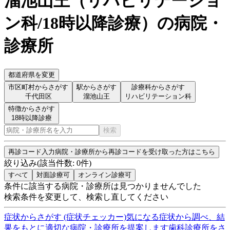
溜池山王
（
リハビリテーショ
ン科/18時以降診療
）
の病院・
診療所
都道府県を変更
市区町村からさがす
駅からさがす
診療科からさがす
千代田区
溜池山王
リハビリテーション科
特徴からさがす
18時以降診療
検索
再診コード入力
病院・診療所から再診コードを受け取った方はこちら
絞り込み
(該当件数:
0
件)
すべて
対面診療可
オンライン診療可
条件に該当する病院・診療所は見つかりませんでした
検索条件を変更して、検索し直してください
症状からさがす (症状チェッカー)
気になる症状から調べ、結
果をもとに適切な病院・診療所を提案します
歯科診療所をさ