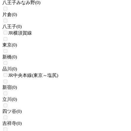
八王子みなみ野
(
0
)
片倉
(
0
)
八王子
(
0
)
JR横須賀線
東京
(
0
)
新橋
(
0
)
品川
(
0
)
JR中央本線(東京～塩尻)
新宿
(
0
)
立川
(
0
)
四ツ谷
(
0
)
吉祥寺
(
0
)