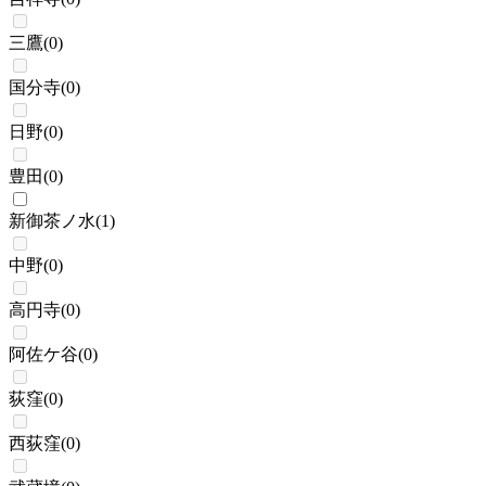
三鷹
(
0
)
国分寺
(
0
)
日野
(
0
)
豊田
(
0
)
新御茶ノ水
(
1
)
中野
(
0
)
高円寺
(
0
)
阿佐ケ谷
(
0
)
荻窪
(
0
)
西荻窪
(
0
)