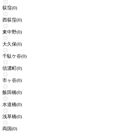
荻窪
(
0
)
西荻窪
(
0
)
東中野
(
0
)
大久保
(
0
)
千駄ケ谷
(
0
)
信濃町
(
0
)
市ヶ谷
(
0
)
飯田橋
(
0
)
水道橋
(
0
)
浅草橋
(
0
)
両国
(
0
)