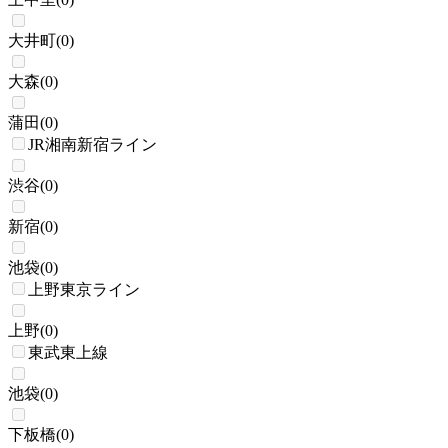
大井町
(
0
)
大森
(
0
)
蒲田
(
0
)
JR湘南新宿ライン
渋谷
(
0
)
新宿
(
0
)
池袋
(
0
)
上野東京ライン
上野
(
0
)
東武東上線
池袋
(
0
)
下板橋
(
0
)