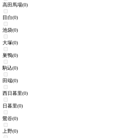
高田馬場
(
0
)
目白
(
0
)
池袋
(
0
)
大塚
(
0
)
巣鴨
(
0
)
駒込
(
0
)
田端
(
0
)
西日暮里
(
0
)
日暮里
(
0
)
鶯谷
(
0
)
上野
(
0
)