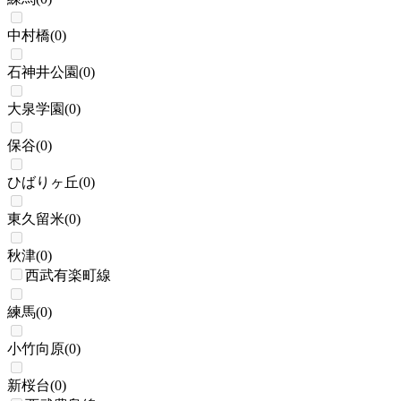
中村橋
(
0
)
石神井公園
(
0
)
大泉学園
(
0
)
保谷
(
0
)
ひばりヶ丘
(
0
)
東久留米
(
0
)
秋津
(
0
)
西武有楽町線
練馬
(
0
)
小竹向原
(
0
)
新桜台
(
0
)