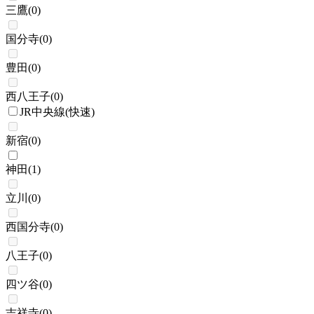
三鷹
(
0
)
国分寺
(
0
)
豊田
(
0
)
西八王子
(
0
)
JR中央線(快速)
新宿
(
0
)
神田
(
1
)
立川
(
0
)
西国分寺
(
0
)
八王子
(
0
)
四ツ谷
(
0
)
吉祥寺
(
0
)