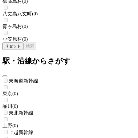
御蔵島村
(
0
)
八丈島八丈町
(
0
)
青ヶ島村
(
0
)
小笠原村
(
0
)
リセット
検索
駅・沿線からさがす
東海道新幹線
東京
(
0
)
品川
(
0
)
東北新幹線
上野
(
0
)
上越新幹線