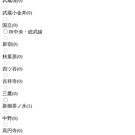
武蔵境
(
0
)
武蔵小金井
(
0
)
国立
(
0
)
JR中央・総武線
新宿
(
0
)
秋葉原
(
0
)
四ツ谷
(
0
)
吉祥寺
(
0
)
三鷹
(
0
)
新御茶ノ水
(
1
)
中野
(
0
)
高円寺
(
0
)