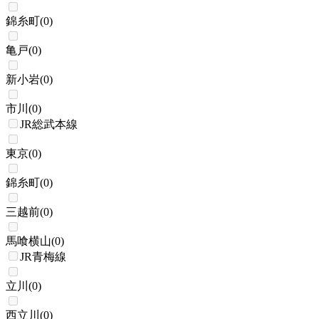
錦糸町
(
0
)
亀戸
(
0
)
新小岩
(
0
)
市川
(
0
)
JR総武本線
東京
(
0
)
錦糸町
(
0
)
三越前
(
0
)
馬喰横山
(
0
)
JR青梅線
立川
(
0
)
西立川
(
0
)