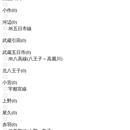
小作
(
0
)
河辺
(
0
)
JR五日市線
武蔵引田
(
0
)
武蔵五日市
(
0
)
JR八高線(八王子～高麗川)
北八王子
(
0
)
小宮
(
0
)
宇都宮線
上野
(
0
)
尾久
(
0
)
赤羽
(
0
)