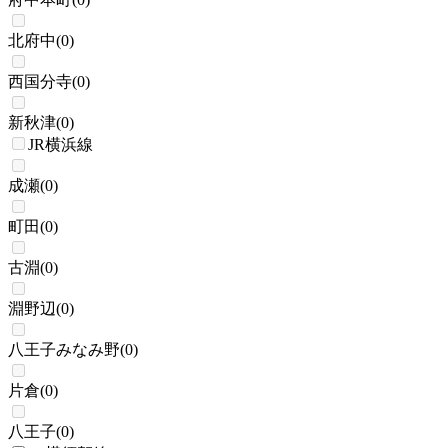
北府中
(
0
)
西国分寺
(
0
)
新秋津
(
0
)
JR横浜線
成瀬
(
0
)
町田
(
0
)
古淵
(
0
)
淵野辺
(
0
)
八王子みなみ野
(
0
)
片倉
(
0
)
八王子
(
0
)