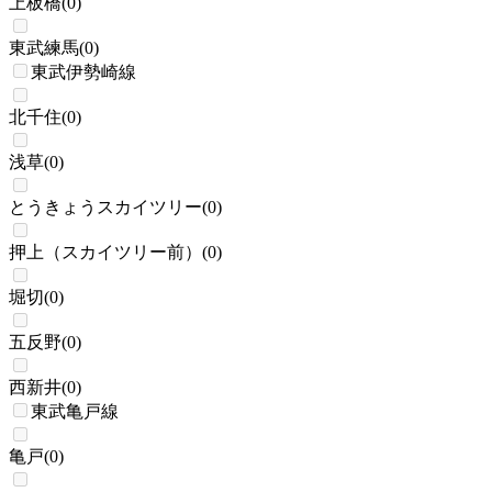
上板橋
(
0
)
東武練馬
(
0
)
東武伊勢崎線
北千住
(
0
)
浅草
(
0
)
とうきょうスカイツリー
(
0
)
押上（スカイツリー前）
(
0
)
堀切
(
0
)
五反野
(
0
)
西新井
(
0
)
東武亀戸線
亀戸
(
0
)