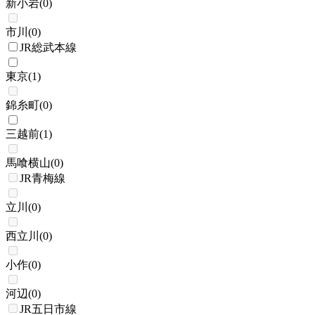
新小岩
(
0
)
市川
(
0
)
JR総武本線
東京
(
1
)
錦糸町
(
0
)
三越前
(
1
)
馬喰横山
(
0
)
JR青梅線
立川
(
0
)
西立川
(
0
)
小作
(
0
)
河辺
(
0
)
JR五日市線