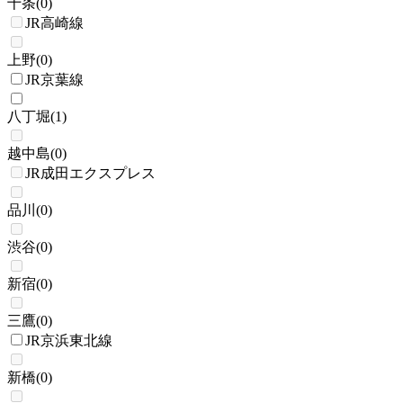
十条
(
0
)
JR高崎線
上野
(
0
)
JR京葉線
八丁堀
(
1
)
越中島
(
0
)
JR成田エクスプレス
品川
(
0
)
渋谷
(
0
)
新宿
(
0
)
三鷹
(
0
)
JR京浜東北線
新橋
(
0
)