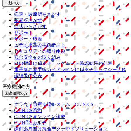
一般の方
病院・診療所をさがす
薬局をさがす
症状からさがす
サポート
サポート環境
ビデオ通話の事前テスト
セキュリティの取り組み
安心安全への取り組み
PHR指針に係るチェックシート確認結果の公表
電子版お薬手帳ガイドラインに係るチェックシート確
認結果の公表
医療機関の方
医療機関の方
クラウド診療
支援システム
「CLINICS」
CLINICS予約
CLINICSオンライン診療
CLINICSカルテ
調剤薬局向け統合型クラウドソリューション