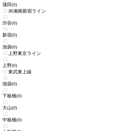
蒲田
(
0
)
JR湘南新宿ライン
渋谷
(
0
)
新宿
(
0
)
池袋
(
0
)
上野東京ライン
上野
(
0
)
東武東上線
池袋
(
0
)
下板橋
(
0
)
大山
(
0
)
中板橋
(
0
)