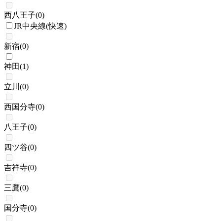
西八王子
(
0
)
JR中央線(快速)
新宿
(
0
)
神田
(
1
)
立川
(
0
)
西国分寺
(
0
)
八王子
(
0
)
四ツ谷
(
0
)
吉祥寺
(
0
)
三鷹
(
0
)
国分寺
(
0
)