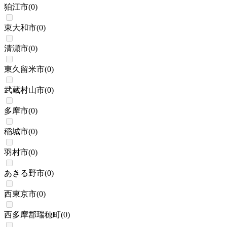
狛江市
(
0
)
東大和市
(
0
)
清瀬市
(
0
)
東久留米市
(
0
)
武蔵村山市
(
0
)
多摩市
(
0
)
稲城市
(
0
)
羽村市
(
0
)
あきる野市
(
0
)
西東京市
(
0
)
西多摩郡瑞穂町
(
0
)