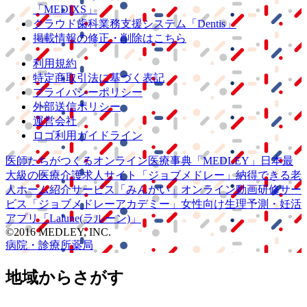
「MEDIXS」
クラウド歯科業務
支援システム
「Dentis」
掲載情報の修正・削除はこちら
利用規約
特定商取引法に基づく表記
プライバシーポリシー
外部送信ポリシー
運営会社
ロゴ利用ガイドライン
医師たちがつくる
オンライン医療事典
「MEDLEY」
日本最
大級の
医療介護求人サイト
「ジョブメドレー」
納得できる
老
人ホーム紹介サービス
「みんかい」
オンライン
動画研修サー
ビス
「ジョブメドレー
アカデミー」
女性向け
生理予測・妊活
アプリ
「Lalune(ラルーン)」
©2016 MEDLEY, INC.
病院・診療所
薬局
地域からさがす