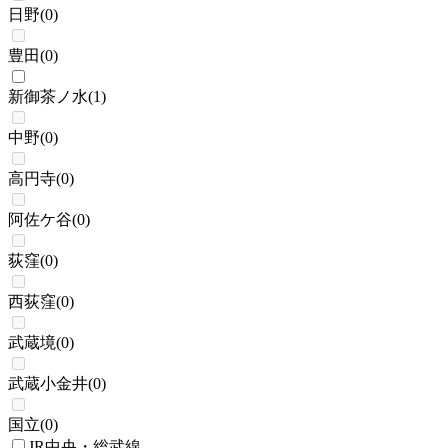
日野
(
0
)
豊田
(
0
)
新御茶ノ水
(
1
)
中野
(
0
)
高円寺
(
0
)
阿佐ケ谷
(
0
)
荻窪
(
0
)
西荻窪
(
0
)
武蔵境
(
0
)
武蔵小金井
(
0
)
国立
(
0
)
JR中央・総武線