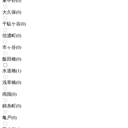
東中野
(
0
)
大久保
(
0
)
千駄ケ谷
(
0
)
信濃町
(
0
)
市ヶ谷
(
0
)
飯田橋
(
0
)
水道橋
(
1
)
浅草橋
(
0
)
両国
(
0
)
錦糸町
(
0
)
亀戸
(
0
)