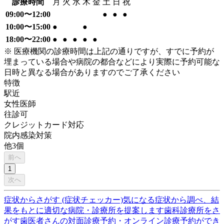
診療時間
月
火
水
木
金
土
日
祝
09:00〜12:00
●
●
●
10:00〜15:00
●
●
18:00〜22:00
●
●
●
●
●
※ 医療機関の診療時間は上記の通りですが、すでに予約が
埋まっている場合や病院の都合などにより実際に予約可能な
日時と異なる場合がありますのでご了承ください
特徴
駅近
女性医師
往診可
クレジットカード対応
院内感染対策
他
3
個
前へ
1
次へ
症状からさがす (症状チェッカー)
気になる症状から調べ、結
果をもとに適切な病院・診療所を提案します
歯科診療所をさ
がす
歯医者さんの対面診療予約・オンライン診療予約ができ