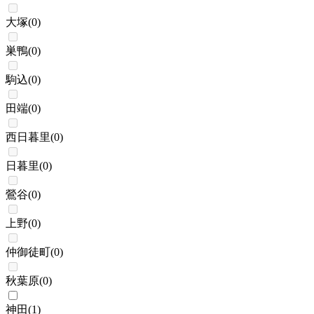
大塚
(
0
)
巣鴨
(
0
)
駒込
(
0
)
田端
(
0
)
西日暮里
(
0
)
日暮里
(
0
)
鶯谷
(
0
)
上野
(
0
)
仲御徒町
(
0
)
秋葉原
(
0
)
神田
(
1
)