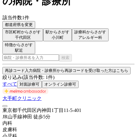
の病院・診療所
該当件数
1
件
都道府県を変更
市区町村からさがす
駅からさがす
診療科からさがす
千代田区
小川町
アレルギー科
特徴からさがす
駅近
検索
再診コード入力
病院・診療所から再診コードを受け取った方はこちら
絞り込み
(該当件数:
1
件)
すべて
対面診療可
オンライン診療可
大手町クリニック
東京都千代田区内神田1丁目11-5-401
JR山手線
神田
徒歩
5
分
内科
皮膚科
小児科