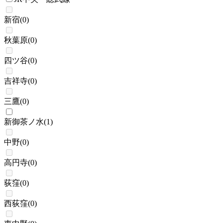
新宿
(
0
)
秋葉原
(
0
)
四ツ谷
(
0
)
吉祥寺
(
0
)
三鷹
(
0
)
新御茶ノ水
(
1
)
中野
(
0
)
高円寺
(
0
)
荻窪
(
0
)
西荻窪
(
0
)