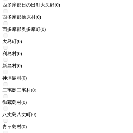
西多摩郡日の出町大久野
(
0
)
西多摩郡檜原村
(
0
)
西多摩郡奥多摩町
(
0
)
大島町
(
0
)
利島村
(
0
)
新島村
(
0
)
神津島村
(
0
)
三宅島三宅村
(
0
)
御蔵島村
(
0
)
八丈島八丈町
(
0
)
青ヶ島村
(
0
)