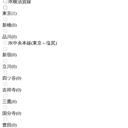
JR横須賀線
東京
(
1
)
新橋
(
0
)
品川
(
0
)
JR中央本線(東京～塩尻)
新宿
(
0
)
立川
(
0
)
四ツ谷
(
0
)
吉祥寺
(
0
)
三鷹
(
0
)
国分寺
(
0
)
豊田
(
0
)