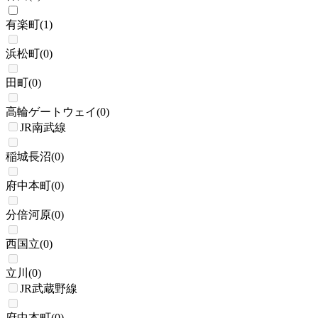
有楽町
(
1
)
浜松町
(
0
)
田町
(
0
)
高輪ゲートウェイ
(
0
)
JR南武線
稲城長沼
(
0
)
府中本町
(
0
)
分倍河原
(
0
)
西国立
(
0
)
立川
(
0
)
JR武蔵野線
府中本町
(
0
)