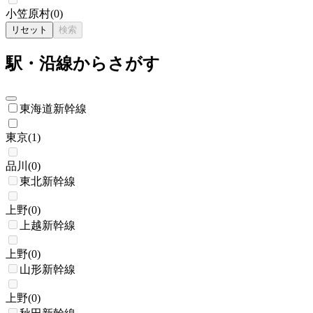
小笠原村
(
0
)
リセット
検索
駅・沿線からさがす
東海道新幹線
東京
(
1
)
品川
(
0
)
東北新幹線
上野
(
0
)
上越新幹線
上野
(
0
)
山形新幹線
上野
(
0
)