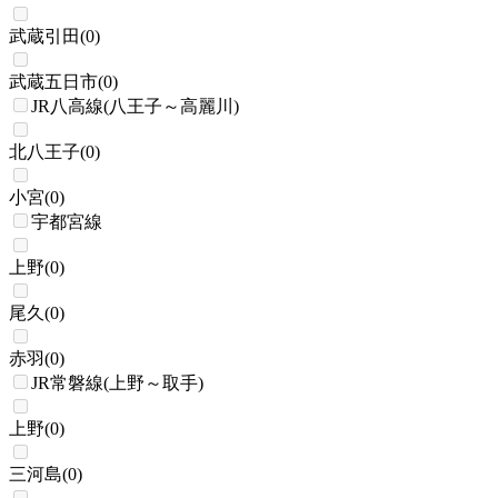
武蔵引田
(
0
)
武蔵五日市
(
0
)
JR八高線(八王子～高麗川)
北八王子
(
0
)
小宮
(
0
)
宇都宮線
上野
(
0
)
尾久
(
0
)
赤羽
(
0
)
JR常磐線(上野～取手)
上野
(
0
)
三河島
(
0
)