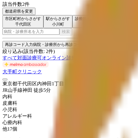
該当件数
2
件
都道府県を変更
市区町村からさがす
駅からさがす
診療科からさがす
特徴からさが
千代田区
小川町
産婦人科
検索
再診コード入力
病院・診療所から再診コードを受け取った方はこちら
絞り込み
(該当件数:
2
件)
すべて
対面診療可
オンライン診療可
大手町クリニック
東京都千代田区内神田1丁目11-5-401
JR山手線
神田
徒歩
5
分
内科
皮膚科
小児科
アレルギー科
心療内科
他
17
個