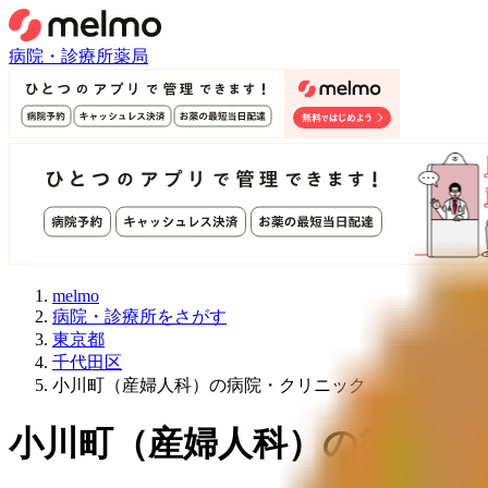
病院・診療所
薬局
melmo
病院・診療所をさがす
東京都
千代田区
小川町（産婦人科）の病院・クリニック
小川町
（
産婦人科
）
の病院・