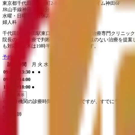
東京都千代田区鍛冶町2-8-6 メディカルプライム神田6F
JR山手線
神田
徒歩
1
分
水曜・日曜・祝日
休み
婦人科
千代田区・神田駅東口から徒歩1分の不妊治療専門クリニック
院長の一貫診療で判断のブレを防ぎ、無駄のない治療を提案し
も対応、火木は19時半まで診療しています。
予約する
診療時間
月
火
水
木
金
土
日
祝
09:00〜13:30
●
●
●
●
09:00〜14:00
●
15:00〜18:00
●
●
さらに表示
※ 医療機関の診療時間は上記の通りですが、すでに予約が
特徴
女性医師
駅近
前へ
1