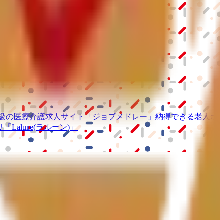
S」
級の
医療介護求人サイト
「ジョブメドレー」
納得できる
老人ホ
リ
「Lalune(ラルーン)」