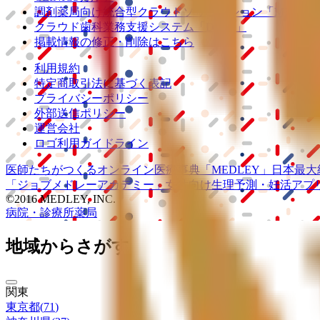
調剤薬局向け統合型クラウドソリューション
「MEDIX
クラウド歯科業務
支援システム
「Dentis」
掲載情報の修正・削除はこちら
利用規約
特定商取引法に基づく表記
プライバシーポリシー
外部送信ポリシー
運営会社
ロゴ利用ガイドライン
医師たちがつくる
オンライン医療事典
「MEDLEY」
日本最大
「ジョブメドレー
アカデミー」
女性向け
生理予測・妊活アプ
©2016 MEDLEY, INC.
病院・診療所
薬局
地域からさがす
関東
東京都
(
71
)