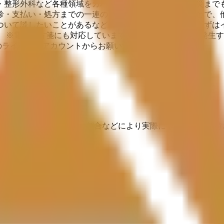
・整形外科など各種領域をカバーし、更に交通事故、労災まで
診・支払い・処方までの一連の流れをスムーズに行うことで、
ついて談したいことがあるなど何でも構いませんので、まずはイ
 ※電子処方箋にも対応しています。 ※キャンセル料が発生
のライン公式アカウントからお願いいたします。↑
埋まっている場合や病院の都合などにより実際に予約可能な日時