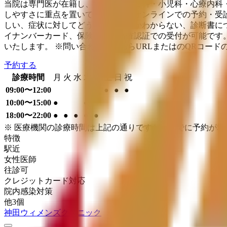
当院は専門医が在籍し、内科から皮膚科・小児科・心療内科
しやすさに重点を置いているため、オンラインでの予約・受
しい、症状に対してどうすればよいかわからない、診断書に
イナンバーカード、保険証、資格確認証での受付が可能です。
いたします。 ※問い合わせはこちらURLまたはのQRコード
予約する
診療時間
月
火
水
木
金
土
日
祝
09:00〜12:00
●
●
●
10:00〜15:00
●
●
18:00〜22:00
●
●
●
●
●
※ 医療機関の診療時間は上記の通りですが、すでに予約が
特徴
駅近
女性医師
往診可
クレジットカード対応
院内感染対策
他
3
個
神田ウィメンズクリニック