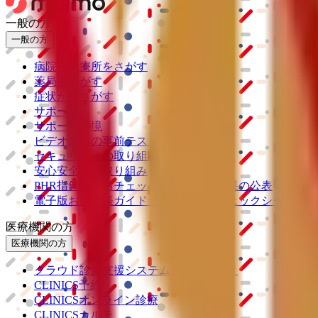
一般の方
一般の方
病院・診療所をさがす
薬局をさがす
症状からさがす
サポート
サポート環境
ビデオ通話の事前テスト
セキュリティの取り組み
安心安全への取り組み
PHR指針に係るチェックシート確認結果の公表
電子版お薬手帳ガイドラインに係るチェックシート確認
医療機関の方
医療機関の方
クラウド診療
支援システム
「CLINICS」
CLINICS予約
CLINICSオンライン診療
CLINICSカルテ