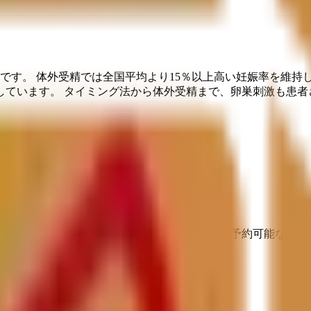
です。 体外受精では全国平均より15％以上高い妊娠率を維持
ています。 タイミング法から体外受精まで、卵巣刺激も患者
埋まっている場合や病院の都合などにより実際に予約可能な日時