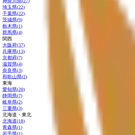
神奈川県
(
27
)
埼玉県
(
22
)
千葉県
(
22
)
茨城県
(
9
)
栃木県
(
1
)
群馬県
(
4
)
関西
大阪府
(
37
)
兵庫県
(
13
)
京都府
(
7
)
滋賀県
(
4
)
奈良県
(
3
)
和歌山県
(
2
)
東海
愛知県
(
20
)
静岡県
(
7
)
岐阜県
(
2
)
三重県
(
3
)
北海道・東北
北海道
(
18
)
青森県
(
1
)
岩手県
(
1
)