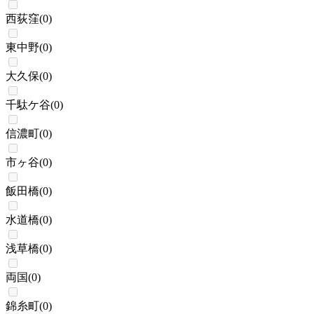
西荻窪
(
0
)
東中野
(
0
)
大久保
(
0
)
千駄ケ谷
(
0
)
信濃町
(
0
)
市ヶ谷
(
0
)
飯田橋
(
0
)
水道橋
(
0
)
浅草橋
(
0
)
両国
(
0
)
錦糸町
(
0
)