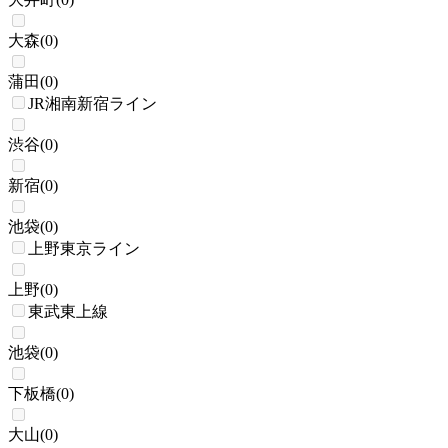
大森
(
0
)
蒲田
(
0
)
JR湘南新宿ライン
渋谷
(
0
)
新宿
(
0
)
池袋
(
0
)
上野東京ライン
上野
(
0
)
東武東上線
池袋
(
0
)
下板橋
(
0
)
大山
(
0
)