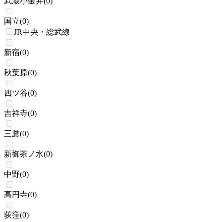
武蔵小金井
(
0
)
国立
(
0
)
JR中央・総武線
新宿
(
0
)
秋葉原
(
0
)
四ツ谷
(
0
)
吉祥寺
(
0
)
三鷹
(
0
)
新御茶ノ水
(
0
)
中野
(
0
)
高円寺
(
0
)
荻窪
(
0
)