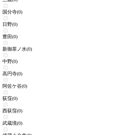
国分寺
(
0
)
日野
(
0
)
豊田
(
0
)
新御茶ノ水
(
0
)
中野
(
0
)
高円寺
(
0
)
阿佐ケ谷
(
0
)
荻窪
(
0
)
西荻窪
(
0
)
武蔵境
(
0
)