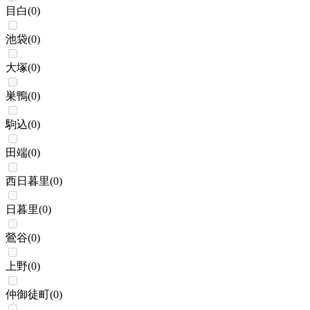
目白
(
0
)
池袋
(
0
)
大塚
(
0
)
巣鴨
(
0
)
駒込
(
0
)
田端
(
0
)
西日暮里
(
0
)
日暮里
(
0
)
鶯谷
(
0
)
上野
(
0
)
仲御徒町
(
0
)