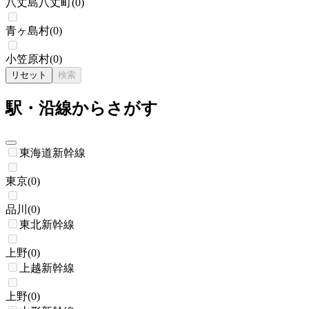
八丈島八丈町
(
0
)
青ヶ島村
(
0
)
小笠原村
(
0
)
リセット
検索
駅・沿線からさがす
東海道新幹線
東京
(
0
)
品川
(
0
)
東北新幹線
上野
(
0
)
上越新幹線
上野
(
0
)