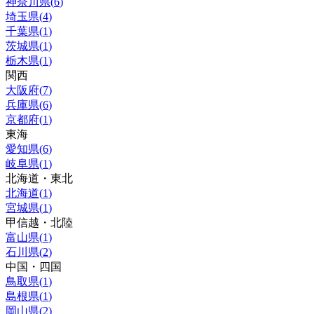
神奈川県
(
6
)
埼玉県
(
4
)
千葉県
(
1
)
茨城県
(
1
)
栃木県
(
1
)
関西
大阪府
(
7
)
兵庫県
(
6
)
京都府
(
1
)
東海
愛知県
(
6
)
岐阜県
(
1
)
北海道・東北
北海道
(
1
)
宮城県
(
1
)
甲信越・北陸
富山県
(
1
)
石川県
(
2
)
中国・四国
鳥取県
(
1
)
島根県
(
1
)
岡山県
(
2
)