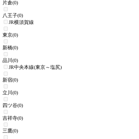
片倉
(
0
)
八王子
(
0
)
JR横須賀線
東京
(
0
)
新橋
(
0
)
品川
(
0
)
JR中央本線(東京～塩尻)
新宿
(
0
)
立川
(
0
)
四ツ谷
(
0
)
吉祥寺
(
0
)
三鷹
(
0
)