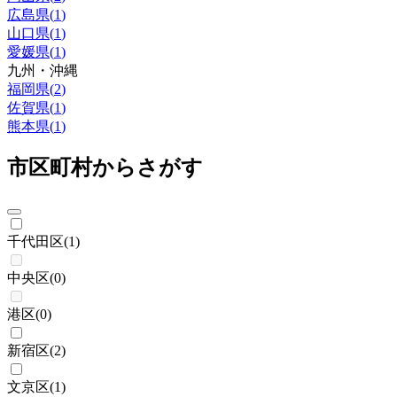
広島県
(
1
)
山口県
(
1
)
愛媛県
(
1
)
九州・沖縄
福岡県
(
2
)
佐賀県
(
1
)
熊本県
(
1
)
市区町村からさがす
千代田区
(
1
)
中央区
(
0
)
港区
(
0
)
新宿区
(
2
)
文京区
(
1
)