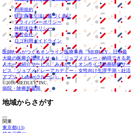
利用規約
特定商取引法に基づく表記
プライバシーポリシー
外部送信ポリシー
運営会社
ロゴ利用ガイドライン
医師たちがつくる
オンライン医療事典
「MEDLEY」
日本最
大級の
医療介護求人サイト
「ジョブメドレー」
納得できる
老
人ホーム紹介サービス
「みんかい」
オンライン
動画研修サー
ビス
「ジョブメドレー
アカデミー」
女性向け
生理予測・妊活
アプリ
「Lalune(ラルーン)」
©2016 MEDLEY, INC.
病院・診療所
薬局
地域からさがす
関東
東京都
(
13
)