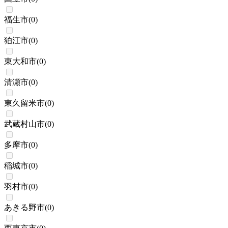
福生市
(
0
)
狛江市
(
0
)
東大和市
(
0
)
清瀬市
(
0
)
東久留米市
(
0
)
武蔵村山市
(
0
)
多摩市
(
0
)
稲城市
(
0
)
羽村市
(
0
)
あきる野市
(
0
)