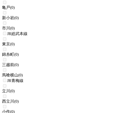
亀戸
(
0
)
新小岩
(
0
)
市川
(
0
)
JR総武本線
東京
(
0
)
錦糸町
(
0
)
三越前
(
0
)
馬喰横山
(
0
)
JR青梅線
立川
(
0
)
西立川
(
0
)
小作
(
0
)