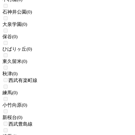
石神井公園
(
0
)
大泉学園
(
0
)
保谷
(
0
)
ひばりヶ丘
(
0
)
東久留米
(
0
)
秋津
(
0
)
西武有楽町線
練馬
(
0
)
小竹向原
(
0
)
新桜台
(
0
)
西武豊島線