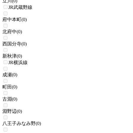
立川
(
0
)
JR武蔵野線
府中本町
(
0
)
北府中
(
0
)
西国分寺
(
0
)
新秋津
(
0
)
JR横浜線
成瀬
(
0
)
町田
(
0
)
古淵
(
0
)
淵野辺
(
0
)
八王子みなみ野
(
0
)