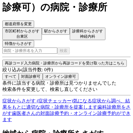
診療可
）
の病院・診療所
都道府県を変更
市区町村からさがす
駅からさがす
診療科からさがす
台東区
神経内科
特徴からさがす
検索
再診コード入力
病院・診療所から再診コードを受け取った方はこちら
絞り込み
(該当件数:
0
件)
すべて
対面診療可
オンライン診療可
条件に該当する病院・診療所は見つかりませんでした
検索条件を変更して、検索し直してください
症状からさがす (症状チェッカー)
気になる症状から調べ、結
果をもとに適切な病院・診療所を提案します
歯科診療所をさ
がす
歯医者さんの対面診療予約・オンライン診療予約ができ
ます