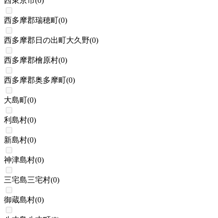
西東京市
(
0
)
西多摩郡瑞穂町
(
0
)
西多摩郡日の出町大久野
(
0
)
西多摩郡檜原村
(
0
)
西多摩郡奥多摩町
(
0
)
大島町
(
0
)
利島村
(
0
)
新島村
(
0
)
神津島村
(
0
)
三宅島三宅村
(
0
)
御蔵島村
(
0
)