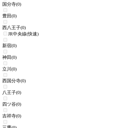
国分寺
(
0
)
豊田
(
0
)
西八王子
(
0
)
JR中央線(快速)
新宿
(
0
)
神田
(
0
)
立川
(
0
)
西国分寺
(
0
)
八王子
(
0
)
四ツ谷
(
0
)
吉祥寺
(
0
)
三鷹
(
0
)