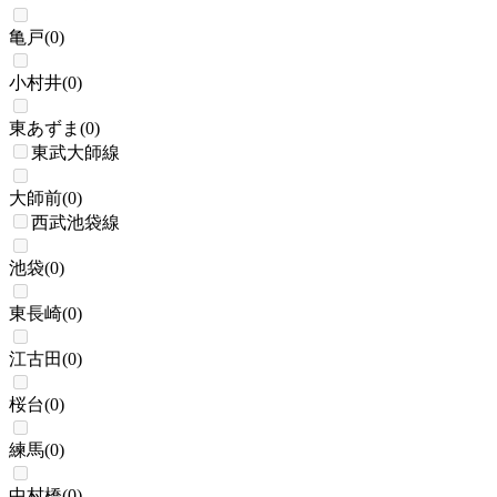
亀戸
(
0
)
小村井
(
0
)
東あずま
(
0
)
東武大師線
大師前
(
0
)
西武池袋線
池袋
(
0
)
東長崎
(
0
)
江古田
(
0
)
桜台
(
0
)
練馬
(
0
)
中村橋
(
0
)