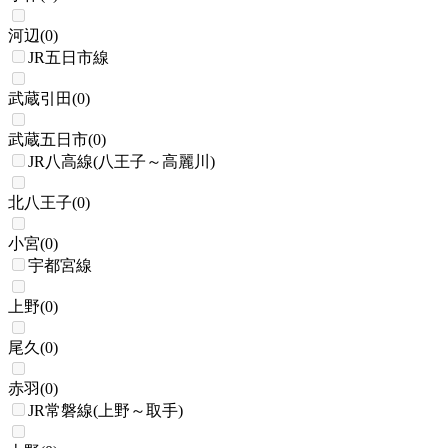
河辺
(
0
)
JR五日市線
武蔵引田
(
0
)
武蔵五日市
(
0
)
JR八高線(八王子～高麗川)
北八王子
(
0
)
小宮
(
0
)
宇都宮線
上野
(
0
)
尾久
(
0
)
赤羽
(
0
)
JR常磐線(上野～取手)