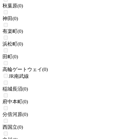
秋葉原
(
0
)
神田
(
0
)
有楽町
(
0
)
浜松町
(
0
)
田町
(
0
)
高輪ゲートウェイ
(
0
)
JR南武線
稲城長沼
(
0
)
府中本町
(
0
)
分倍河原
(
0
)
西国立
(
0
)