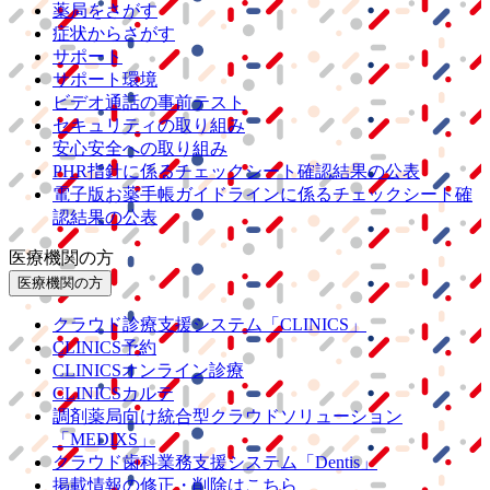
薬局をさがす
症状からさがす
サポート
サポート環境
ビデオ通話の事前テスト
セキュリティの取り組み
安心安全への取り組み
PHR指針に係るチェックシート確認結果の公表
電子版お薬手帳ガイドラインに係るチェックシート確
認結果の公表
医療機関の方
医療機関の方
クラウド診療
支援システム
「CLINICS」
CLINICS予約
CLINICSオンライン診療
CLINICSカルテ
調剤薬局向け統合型クラウドソリューション
「MEDIXS」
クラウド歯科業務
支援システム
「Dentis」
掲載情報の修正・削除はこちら