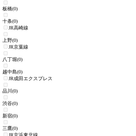
板橋
(
0
)
十条
(
0
)
JR高崎線
上野
(
0
)
JR京葉線
八丁堀
(
0
)
越中島
(
0
)
JR成田エクスプレス
品川
(
0
)
渋谷
(
0
)
新宿
(
0
)
三鷹
(
0
)
JR京浜東北線