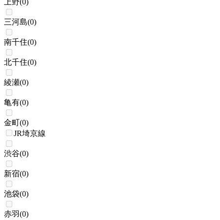
上野
(
0
)
三河島
(
0
)
南千住
(
0
)
北千住
(
0
)
綾瀬
(
0
)
亀有
(
0
)
金町
(
0
)
JR埼京線
渋谷
(
0
)
新宿
(
0
)
池袋
(
0
)
赤羽
(
0
)