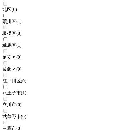
北区
(
0
)
荒川区
(
1
)
板橋区
(
0
)
練馬区
(
1
)
足立区
(
0
)
葛飾区
(
0
)
江戸川区
(
0
)
八王子市
(
1
)
立川市
(
0
)
武蔵野市
(
0
)
三鷹市
(
0
)