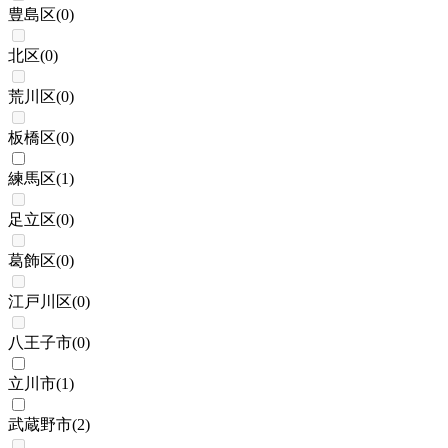
豊島区
(
0
)
北区
(
0
)
荒川区
(
0
)
板橋区
(
0
)
練馬区
(
1
)
足立区
(
0
)
葛飾区
(
0
)
江戸川区
(
0
)
八王子市
(
0
)
立川市
(
1
)
武蔵野市
(
2
)