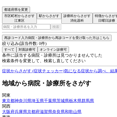
都道府県を変更
市区町村からさがす
駅からさがす
診療科からさがす
特徴からさが
江東区
消化器科
日曜日診療
検索
再診コード入力
病院・診療所から再診コードを受け取った方はこちら
絞り込み
(該当件数:
0
件)
すべて
対面診療可
オンライン診療可
条件に該当する病院・診療所は見つかりませんでした
検索条件を変更して、検索し直してください
症状からさがす (症状チェッカー)
気になる症状から調べ、結
地域から病院・診療所をさがす
関東
東京都
神奈川県
埼玉県
千葉県
茨城県
栃木県
群馬県
関西
大阪府
兵庫県
京都府
滋賀県
奈良県
和歌山県