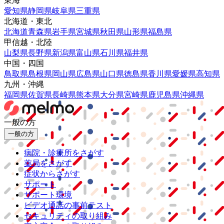
東海
愛知県
静岡県
岐阜県
三重県
北海道・東北
北海道
青森県
岩手県
宮城県
秋田県
山形県
福島県
甲信越・北陸
山梨県
長野県
新潟県
富山県
石川県
福井県
中国・四国
鳥取県
島根県
岡山県
広島県
山口県
徳島県
香川県
愛媛県
高知県
九州・沖縄
福岡県
佐賀県
長崎県
熊本県
大分県
宮崎県
鹿児島県
沖縄県
一般の方
一般の方
病院・診療所をさがす
薬局をさがす
症状からさがす
サポート
サポート環境
ビデオ通話の事前テスト
セキュリティの取り組み