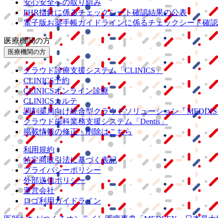
安心安全への取り組み
PHR指針に係るチェックシート確認結果の公表
電子版お薬手帳ガイドラインに係るチェックシート確認
医療機関の方
医療機関の方
クラウド診療
支援システム
「CLINICS」
CLINICS予約
CLINICSオンライン診療
CLINICSカルテ
調剤薬局向け統合型クラウドソリューション
「MEDIX
クラウド歯科業務
支援システム
「Dentis」
掲載情報の修正・削除はこちら
利用規約
特定商取引法に基づく表記
プライバシーポリシー
外部送信ポリシー
運営会社
ロゴ利用ガイドライン