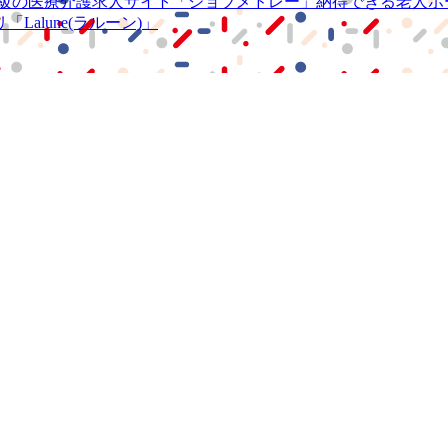
級の
医療介護求人サイト
「ジョブメドレー」
納得できる
老人ホ
リ
「Lalune(ラルーン)」