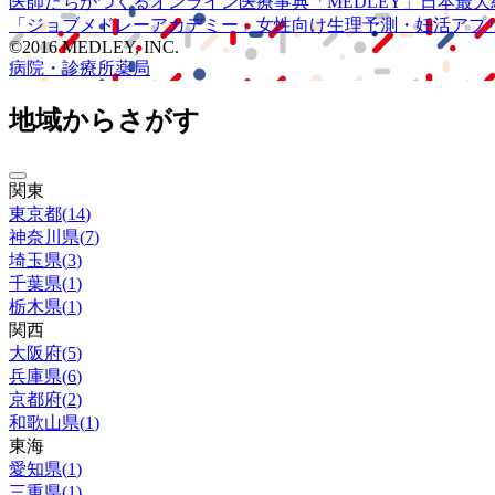
医師たちがつくる
オンライン医療事典
「MEDLEY」
日本最大
「ジョブメドレー
アカデミー」
女性向け
生理予測・妊活アプ
©2016 MEDLEY, INC.
病院・診療所
薬局
地域からさがす
関東
東京都
(
14
)
神奈川県
(
7
)
埼玉県
(
3
)
千葉県
(
1
)
栃木県
(
1
)
関西
大阪府
(
5
)
兵庫県
(
6
)
京都府
(
2
)
和歌山県
(
1
)
東海
愛知県
(
1
)
三重県
(
1
)