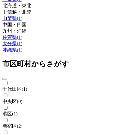
北海道・東北
甲信越・北陸
山梨県
(
1
)
中国・四国
九州・沖縄
佐賀県
(
1
)
大分県
(
1
)
沖縄県
(
1
)
市区町村からさがす
千代田区
(
1
)
中央区
(
0
)
港区
(
1
)
新宿区
(
2
)