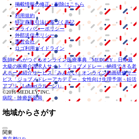
掲載情報の修正・削除はこちら
利用規約
特定商取引法に基づく表記
プライバシーポリシー
外部送信ポリシー
運営会社
ロゴ利用ガイドライン
医師たちがつくる
オンライン医療事典
「MEDLEY」
日本最
大級の
医療介護求人サイト
「ジョブメドレー」
納得できる
老
人ホーム紹介サービス
「みんかい」
オンライン
動画研修サー
ビス
「ジョブメドレー
アカデミー」
女性向け
生理予測・妊活
アプリ
「Lalune(ラルーン)」
©2016 MEDLEY, INC.
病院・診療所
薬局
地域からさがす
関東
東京都
(
14
)