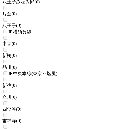
八王子みなみ野
(
0
)
片倉
(
0
)
八王子
(
0
)
JR横須賀線
東京
(
0
)
新橋
(
0
)
品川
(
0
)
JR中央本線(東京～塩尻)
新宿
(
0
)
立川
(
0
)
四ツ谷
(
0
)
吉祥寺
(
0
)