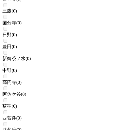
三鷹
(
0
)
国分寺
(
0
)
日野
(
0
)
豊田
(
0
)
新御茶ノ水
(
0
)
中野
(
0
)
高円寺
(
0
)
阿佐ケ谷
(
0
)
荻窪
(
0
)
西荻窪
(
0
)
武蔵境
(
0
)