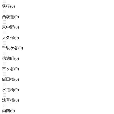
荻窪
(
0
)
西荻窪
(
0
)
東中野
(
0
)
大久保
(
0
)
千駄ケ谷
(
0
)
信濃町
(
0
)
市ヶ谷
(
0
)
飯田橋
(
0
)
水道橋
(
0
)
浅草橋
(
0
)
両国
(
0
)