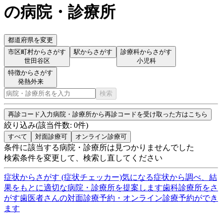
の病院・診療所
都道府県を変更
市区町村からさがす
駅からさがす
診療科からさがす
世田谷区
小児科
特徴からさがす
発熱外来
検索
再診コード入力
病院・診療所から再診コードを受け取った方はこちら
絞り込み
(該当件数:
0
件)
すべて
対面診療可
オンライン診療可
条件に該当する病院・診療所は見つかりませんでした
検索条件を変更して、検索し直してください
症状からさがす (症状チェッカー)
気になる症状から調べ、結
果をもとに適切な病院・診療所を提案します
歯科診療所をさ
がす
歯医者さんの対面診療予約・オンライン診療予約ができ
ます