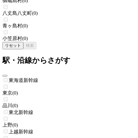
御蔵島村
(
0
)
八丈島八丈町
(
0
)
青ヶ島村
(
0
)
小笠原村
(
0
)
リセット
検索
駅・沿線からさがす
東海道新幹線
東京
(
0
)
品川
(
0
)
東北新幹線
上野
(
0
)
上越新幹線