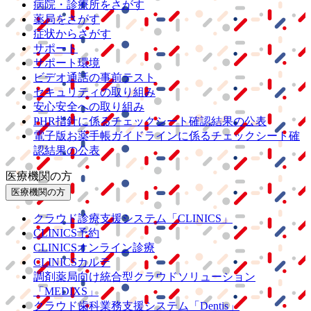
病院・診療所をさがす
薬局をさがす
症状からさがす
サポート
サポート環境
ビデオ通話の事前テスト
セキュリティの取り組み
安心安全への取り組み
PHR指針に係るチェックシート確認結果の公表
電子版お薬手帳ガイドラインに係るチェックシート確
認結果の公表
医療機関の方
医療機関の方
クラウド診療
支援システム
「CLINICS」
CLINICS予約
CLINICSオンライン診療
CLINICSカルテ
調剤薬局向け統合型クラウドソリューション
「MEDIXS」
クラウド歯科業務
支援システム
「Dentis」