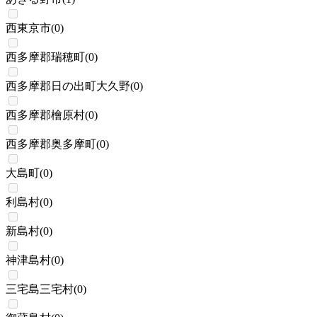
西東京市
(
0
)
西多摩郡瑞穂町
(
0
)
西多摩郡日の出町大久野
(
0
)
西多摩郡檜原村
(
0
)
西多摩郡奥多摩町
(
0
)
大島町
(
0
)
利島村
(
0
)
新島村
(
0
)
神津島村
(
0
)
三宅島三宅村
(
0
)