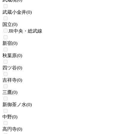
武蔵小金井
(
0
)
国立
(
0
)
JR中央・総武線
新宿
(
0
)
秋葉原
(
0
)
四ツ谷
(
0
)
吉祥寺
(
0
)
三鷹
(
0
)
新御茶ノ水
(
0
)
中野
(
0
)
高円寺
(
0
)