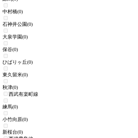
中村橋
(
0
)
石神井公園
(
0
)
大泉学園
(
0
)
保谷
(
0
)
ひばりヶ丘
(
0
)
東久留米
(
0
)
秋津
(
0
)
西武有楽町線
練馬
(
0
)
小竹向原
(
0
)
新桜台
(
0
)