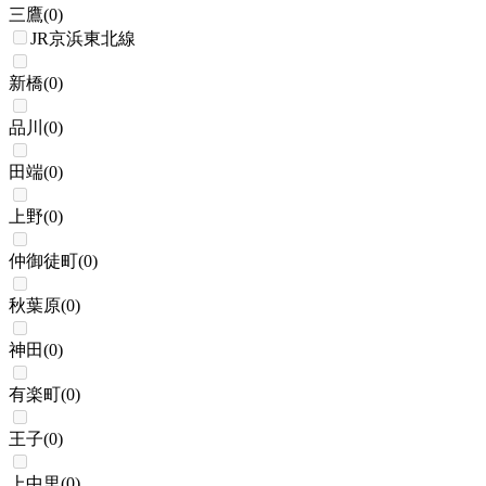
三鷹
(
0
)
JR京浜東北線
新橋
(
0
)
品川
(
0
)
田端
(
0
)
上野
(
0
)
仲御徒町
(
0
)
秋葉原
(
0
)
神田
(
0
)
有楽町
(
0
)
王子
(
0
)
上中里
(
0
)