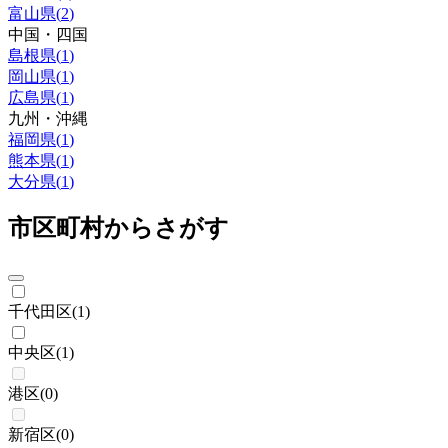
富山県
(
2
)
中国・四国
島根県
(
1
)
岡山県
(
1
)
広島県
(
1
)
九州・沖縄
福岡県
(
1
)
熊本県
(
1
)
大分県
(
1
)
市区町村からさがす
千代田区
(
1
)
中央区
(
1
)
港区
(
0
)
新宿区
(
0
)