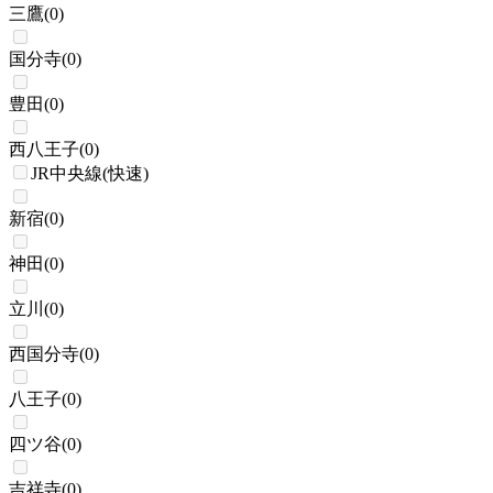
三鷹
(
0
)
国分寺
(
0
)
豊田
(
0
)
西八王子
(
0
)
JR中央線(快速)
新宿
(
0
)
神田
(
0
)
立川
(
0
)
西国分寺
(
0
)
八王子
(
0
)
四ツ谷
(
0
)
吉祥寺
(
0
)