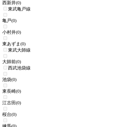
西新井
(
0
)
東武亀戸線
亀戸
(
0
)
小村井
(
0
)
東あずま
(
0
)
東武大師線
大師前
(
0
)
西武池袋線
池袋
(
0
)
東長崎
(
0
)
江古田
(
0
)
桜台
(
0
)
練馬
(
0
)