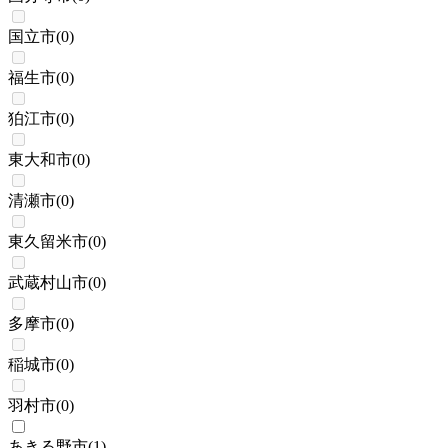
国立市
(
0
)
福生市
(
0
)
狛江市
(
0
)
東大和市
(
0
)
清瀬市
(
0
)
東久留米市
(
0
)
武蔵村山市
(
0
)
多摩市
(
0
)
稲城市
(
0
)
羽村市
(
0
)
あきる野市
(
1
)