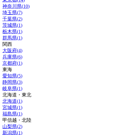
神奈川県
(
10
)
埼玉県
(
7
)
千葉県
(
2
)
茨城県
(
1
)
栃木県
(
1
)
群馬県
(
1
)
関西
大阪府
(
4
)
兵庫県
(
6
)
京都府
(
1
)
東海
愛知県
(
5
)
静岡県
(
3
)
岐阜県
(
1
)
北海道・東北
北海道
(
1
)
宮城県
(
1
)
福島県
(
1
)
甲信越・北陸
山梨県
(
2
)
新潟県
(
1
)