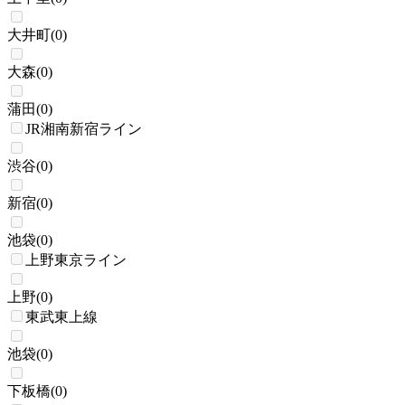
大井町
(
0
)
大森
(
0
)
蒲田
(
0
)
JR湘南新宿ライン
渋谷
(
0
)
新宿
(
0
)
池袋
(
0
)
上野東京ライン
上野
(
0
)
東武東上線
池袋
(
0
)
下板橋
(
0
)