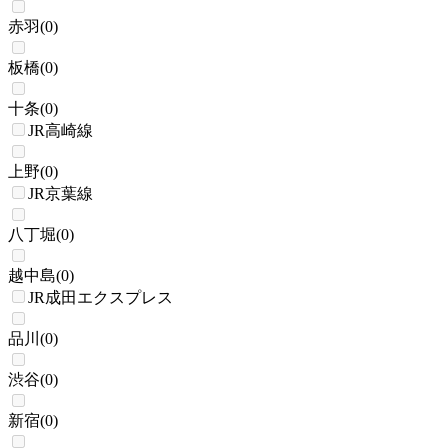
赤羽
(
0
)
板橋
(
0
)
十条
(
0
)
JR高崎線
上野
(
0
)
JR京葉線
八丁堀
(
0
)
越中島
(
0
)
JR成田エクスプレス
品川
(
0
)
渋谷
(
0
)
新宿
(
0
)