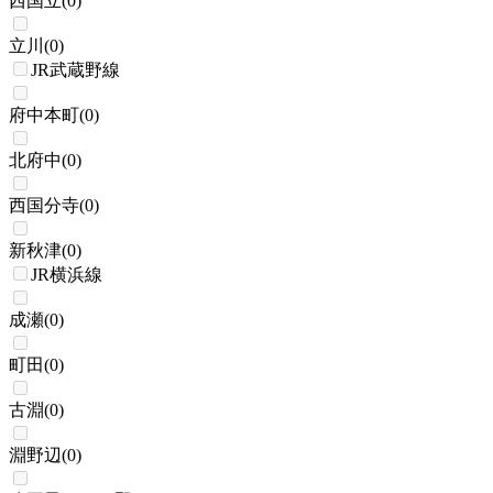
西国立
(
0
)
立川
(
0
)
JR武蔵野線
府中本町
(
0
)
北府中
(
0
)
西国分寺
(
0
)
新秋津
(
0
)
JR横浜線
成瀬
(
0
)
町田
(
0
)
古淵
(
0
)
淵野辺
(
0
)