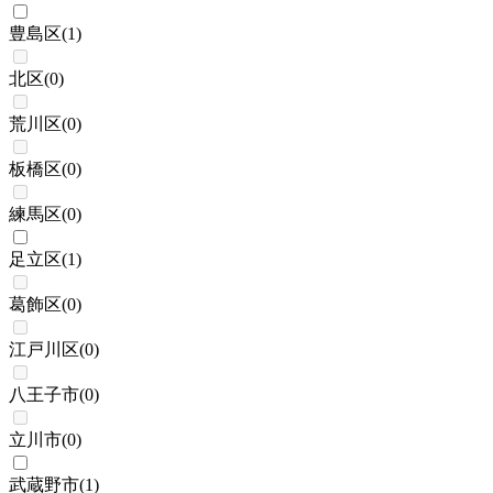
豊島区
(
1
)
北区
(
0
)
荒川区
(
0
)
板橋区
(
0
)
練馬区
(
0
)
足立区
(
1
)
葛飾区
(
0
)
江戸川区
(
0
)
八王子市
(
0
)
立川市
(
0
)
武蔵野市
(
1
)