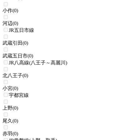
小作
(
0
)
河辺
(
0
)
JR五日市線
武蔵引田
(
0
)
武蔵五日市
(
0
)
JR八高線(八王子～高麗川)
北八王子
(
0
)
小宮
(
0
)
宇都宮線
上野
(
0
)
尾久
(
0
)
赤羽
(
0
)