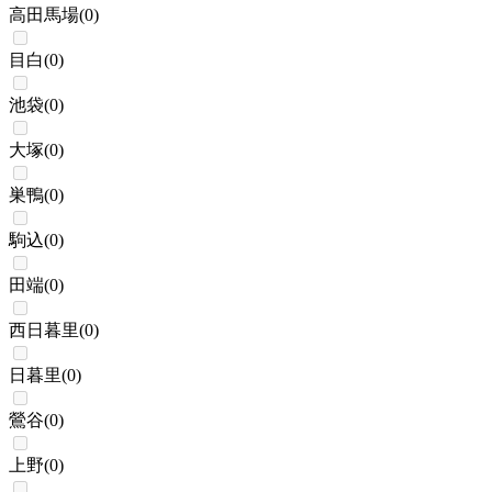
高田馬場
(
0
)
目白
(
0
)
池袋
(
0
)
大塚
(
0
)
巣鴨
(
0
)
駒込
(
0
)
田端
(
0
)
西日暮里
(
0
)
日暮里
(
0
)
鶯谷
(
0
)
上野
(
0
)