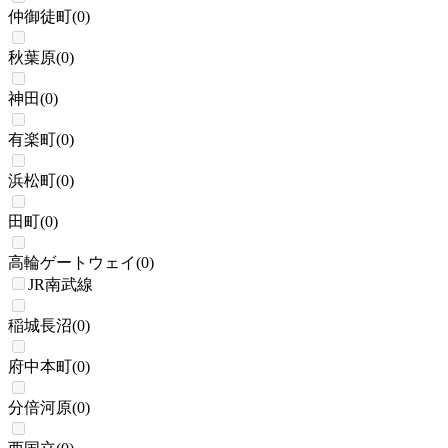
仲御徒町
(
0
)
秋葉原
(
0
)
神田
(
0
)
有楽町
(
0
)
浜松町
(
0
)
田町
(
0
)
高輪ゲートウェイ
(
0
)
JR南武線
稲城長沼
(
0
)
府中本町
(
0
)
分倍河原
(
0
)