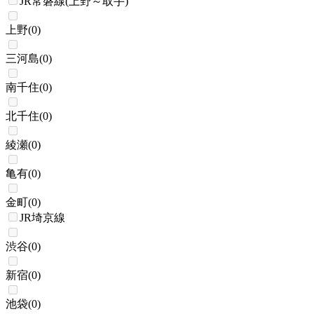
JR常磐線(上野～取手)
上野
(
0
)
三河島
(
0
)
南千住
(
0
)
北千住
(
0
)
綾瀬
(
0
)
亀有
(
0
)
金町
(
0
)
JR埼京線
渋谷
(
0
)
新宿
(
0
)
池袋
(
0
)