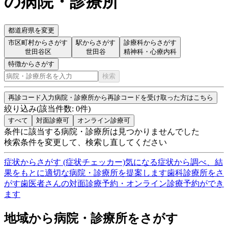
の病院・診療所
都道府県を変更
市区町村からさがす
駅からさがす
診療科からさがす
世田谷区
世田谷
精神科・心療内科
特徴からさがす
検索
再診コード入力
病院・診療所から再診コードを受け取った方はこちら
絞り込み
(該当件数:
0
件)
すべて
対面診療可
オンライン診療可
条件に該当する病院・診療所は見つかりませんでした
検索条件を変更して、検索し直してください
症状からさがす (症状チェッカー)
気になる症状から調べ、結
果をもとに適切な病院・診療所を提案します
歯科診療所をさ
がす
歯医者さんの対面診療予約・オンライン診療予約ができ
ます
地域から病院・診療所をさがす