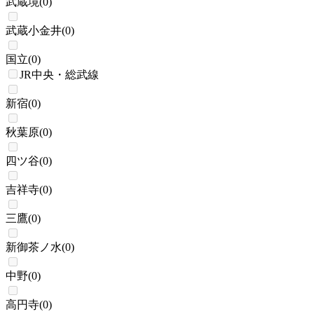
武蔵境
(
0
)
武蔵小金井
(
0
)
国立
(
0
)
JR中央・総武線
新宿
(
0
)
秋葉原
(
0
)
四ツ谷
(
0
)
吉祥寺
(
0
)
三鷹
(
0
)
新御茶ノ水
(
0
)
中野
(
0
)
高円寺
(
0
)