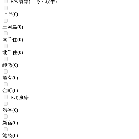
JR常磐線(上野～取手)
上野
(
0
)
三河島
(
0
)
南千住
(
0
)
北千住
(
0
)
綾瀬
(
0
)
亀有
(
0
)
金町
(
0
)
JR埼京線
渋谷
(
0
)
新宿
(
0
)
池袋
(
0
)