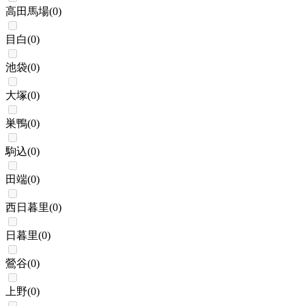
高田馬場
(
0
)
目白
(
0
)
池袋
(
0
)
大塚
(
0
)
巣鴨
(
0
)
駒込
(
0
)
田端
(
0
)
西日暮里
(
0
)
日暮里
(
0
)
鶯谷
(
0
)
上野
(
0
)