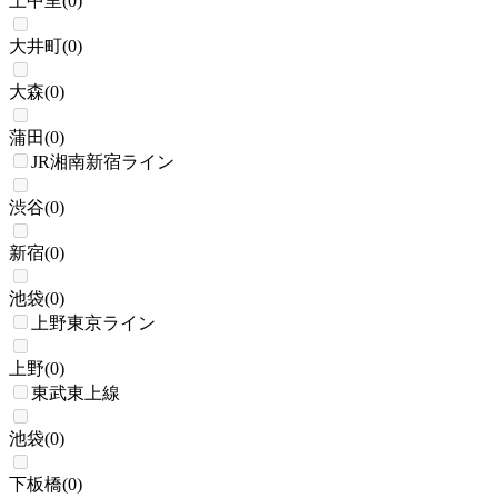
上中里
(
0
)
大井町
(
0
)
大森
(
0
)
蒲田
(
0
)
JR湘南新宿ライン
渋谷
(
0
)
新宿
(
0
)
池袋
(
0
)
上野東京ライン
上野
(
0
)
東武東上線
池袋
(
0
)
下板橋
(
0
)