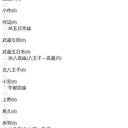
小作
(
0
)
河辺
(
0
)
JR五日市線
武蔵引田
(
0
)
武蔵五日市
(
0
)
JR八高線(八王子～高麗川)
北八王子
(
0
)
小宮
(
0
)
宇都宮線
上野
(
0
)
尾久
(
0
)
赤羽
(
0
)