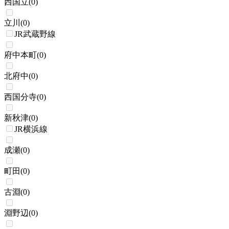
西国立
(
0
)
立川
(
0
)
JR武蔵野線
府中本町
(
0
)
北府中
(
0
)
西国分寺
(
0
)
新秋津
(
0
)
JR横浜線
成瀬
(
0
)
町田
(
0
)
古淵
(
0
)
淵野辺
(
0
)