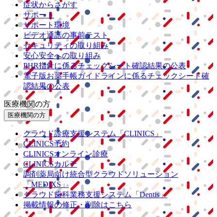
症状からさがす
サポート
サポート環境
ビデオ通話の事前テスト
セキュリティの取り組み
安心安全への取り組み
PHR指針に係るチェックシート確認結果の公表
電子版お薬手帳ガイドラインに係るチェックシート確
認結果の公表
医療機関の方
医療機関の方
クラウド診療
支援システム
「CLINICS」
CLINICS予約
CLINICSオンライン診療
CLINICSカルテ
調剤薬局向け統合型クラウドソリューション
「MEDIXS」
クラウド歯科業務
支援システム
「Dentis」
掲載情報の修正・削除はこちら