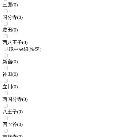
三鷹
(
0
)
国分寺
(
0
)
豊田
(
0
)
西八王子
(
0
)
JR中央線(快速)
新宿
(
0
)
神田
(
0
)
立川
(
0
)
西国分寺
(
0
)
八王子
(
0
)
四ツ谷
(
0
)
吉祥寺
(
0
)