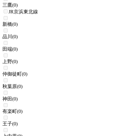
三鷹
(
0
)
JR京浜東北線
新橋
(
0
)
品川
(
0
)
田端
(
0
)
上野
(
0
)
仲御徒町
(
0
)
秋葉原
(
0
)
神田
(
0
)
有楽町
(
0
)
王子
(
0
)