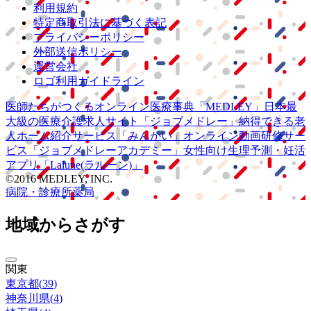
利用規約
特定商取引法に基づく表記
プライバシーポリシー
外部送信ポリシー
運営会社
ロゴ利用ガイドライン
医師たちがつくる
オンライン医療事典
「MEDLEY」
日本最
大級の
医療介護求人サイト
「ジョブメドレー」
納得できる
老
人ホーム紹介サービス
「みんかい」
オンライン
動画研修サー
ビス
「ジョブメドレー
アカデミー」
女性向け
生理予測・妊活
アプリ
「Lalune(ラルーン)」
©2016 MEDLEY, INC.
病院・診療所
薬局
地域からさがす
関東
東京都
(
39
)
神奈川県
(
4
)