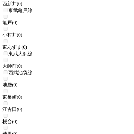
西新井
(
0
)
東武亀戸線
亀戸
(
0
)
小村井
(
0
)
東あずま
(
0
)
東武大師線
大師前
(
0
)
西武池袋線
池袋
(
0
)
東長崎
(
0
)
江古田
(
0
)
桜台
(
0
)
練馬
(
0
)