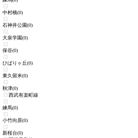
中村橋
(
0
)
石神井公園
(
0
)
大泉学園
(
0
)
保谷
(
0
)
ひばりヶ丘
(
0
)
東久留米
(
0
)
秋津
(
0
)
西武有楽町線
練馬
(
0
)
小竹向原
(
0
)
新桜台
(
0
)