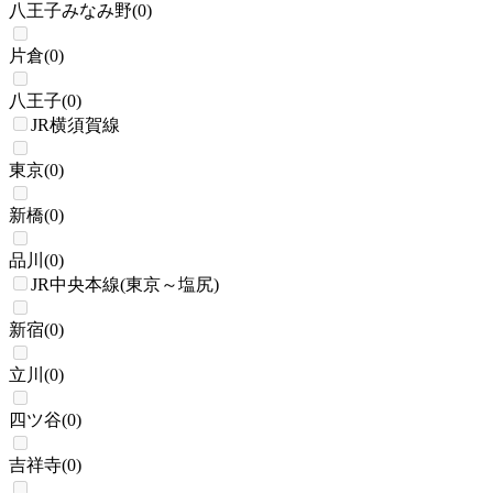
八王子みなみ野
(
0
)
片倉
(
0
)
八王子
(
0
)
JR横須賀線
東京
(
0
)
新橋
(
0
)
品川
(
0
)
JR中央本線(東京～塩尻)
新宿
(
0
)
立川
(
0
)
四ツ谷
(
0
)
吉祥寺
(
0
)