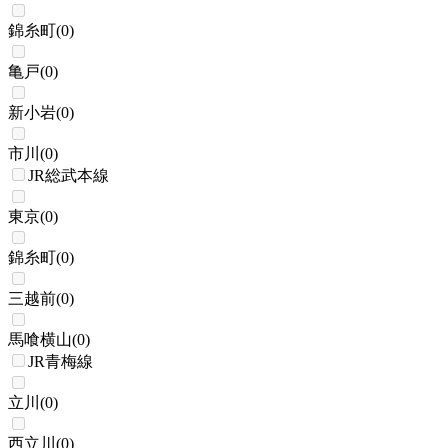
錦糸町
(
0
)
亀戸
(
0
)
新小岩
(
0
)
市川
(
0
)
JR総武本線
東京
(
0
)
錦糸町
(
0
)
三越前
(
0
)
馬喰横山
(
0
)
JR青梅線
立川
(
0
)
西立川
(
0
)