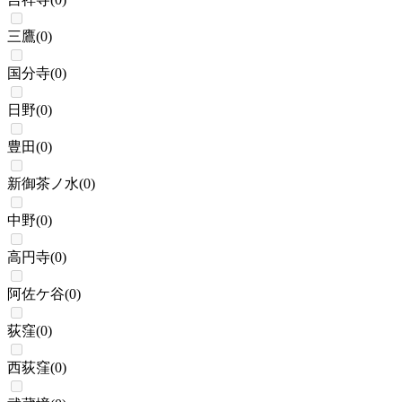
三鷹
(
0
)
国分寺
(
0
)
日野
(
0
)
豊田
(
0
)
新御茶ノ水
(
0
)
中野
(
0
)
高円寺
(
0
)
阿佐ケ谷
(
0
)
荻窪
(
0
)
西荻窪
(
0
)