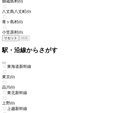
御蔵島村
(
0
)
八丈島八丈町
(
0
)
青ヶ島村
(
0
)
小笠原村
(
0
)
リセット
検索
駅・沿線からさがす
東海道新幹線
東京
(
0
)
品川
(
0
)
東北新幹線
上野
(
0
)
上越新幹線