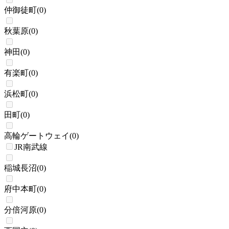
仲御徒町
(
0
)
秋葉原
(
0
)
神田
(
0
)
有楽町
(
0
)
浜松町
(
0
)
田町
(
0
)
高輪ゲートウェイ
(
0
)
JR南武線
稲城長沼
(
0
)
府中本町
(
0
)
分倍河原
(
0
)