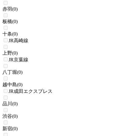
赤羽
(
0
)
板橋
(
0
)
十条
(
0
)
JR高崎線
上野
(
0
)
JR京葉線
八丁堀
(
0
)
越中島
(
0
)
JR成田エクスプレス
品川
(
0
)
渋谷
(
0
)
新宿
(
0
)