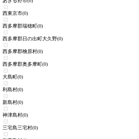
あきる野市
(
0
)
西東京市
(
0
)
西多摩郡瑞穂町
(
0
)
西多摩郡日の出町大久野
(
0
)
西多摩郡檜原村
(
0
)
西多摩郡奥多摩町
(
0
)
大島町
(
0
)
利島村
(
0
)
新島村
(
0
)
神津島村
(
0
)
三宅島三宅村
(
0
)