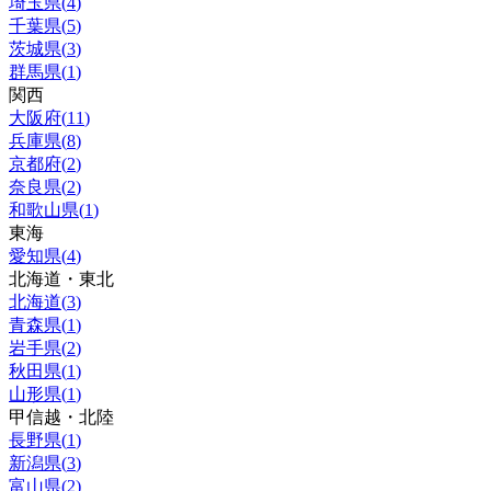
埼玉県
(
4
)
千葉県
(
5
)
茨城県
(
3
)
群馬県
(
1
)
関西
大阪府
(
11
)
兵庫県
(
8
)
京都府
(
2
)
奈良県
(
2
)
和歌山県
(
1
)
東海
愛知県
(
4
)
北海道・東北
北海道
(
3
)
青森県
(
1
)
岩手県
(
2
)
秋田県
(
1
)
山形県
(
1
)
甲信越・北陸
長野県
(
1
)
新潟県
(
3
)
富山県
(
2
)