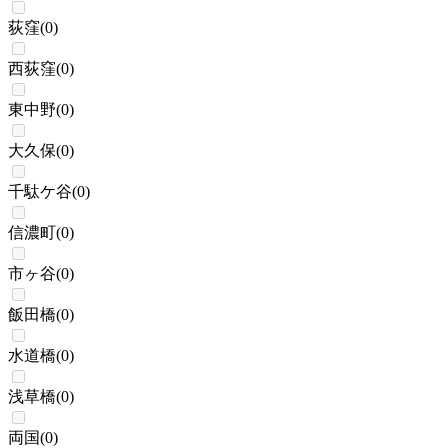
荻窪
(
0
)
西荻窪
(
0
)
東中野
(
0
)
大久保
(
0
)
千駄ケ谷
(
0
)
信濃町
(
0
)
市ヶ谷
(
0
)
飯田橋
(
0
)
水道橋
(
0
)
浅草橋
(
0
)
両国
(
0
)