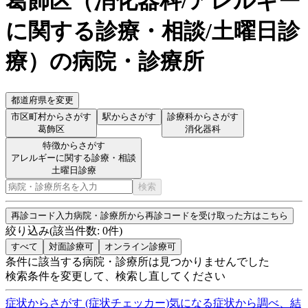
葛飾区
（
消化器科/アレルギー
に関する診療・相談/土曜日診
療
）
の病院・診療所
都道府県を変更
市区町村からさがす
駅からさがす
診療科からさがす
葛飾区
消化器科
特徴からさがす
アレルギーに関する診療・相談
土曜日診療
検索
再診コード入力
病院・診療所から再診コードを受け取った方はこちら
絞り込み
(該当件数:
0
件)
すべて
対面診療可
オンライン診療可
条件に該当する病院・診療所は見つかりませんでした
検索条件を変更して、検索し直してください
症状からさがす (症状チェッカー)
気になる症状から調べ、結