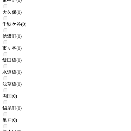
東中野
(
0
)
大久保
(
0
)
千駄ケ谷
(
0
)
信濃町
(
0
)
市ヶ谷
(
0
)
飯田橋
(
0
)
水道橋
(
0
)
浅草橋
(
0
)
両国
(
0
)
錦糸町
(
0
)
亀戸
(
0
)