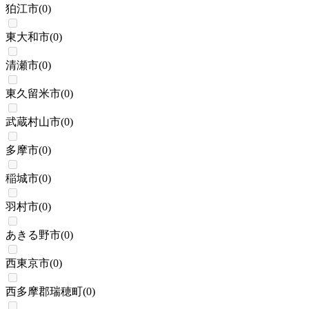
狛江市
(
0
)
東大和市
(
0
)
清瀬市
(
0
)
東久留米市
(
0
)
武蔵村山市
(
0
)
多摩市
(
0
)
稲城市
(
0
)
羽村市
(
0
)
あきる野市
(
0
)
西東京市
(
0
)
西多摩郡瑞穂町
(
0
)