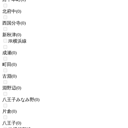
北府中
(
0
)
西国分寺
(
0
)
新秋津
(
0
)
JR横浜線
成瀬
(
0
)
町田
(
0
)
古淵
(
0
)
淵野辺
(
0
)
八王子みなみ野
(
0
)
片倉
(
0
)
八王子
(
0
)