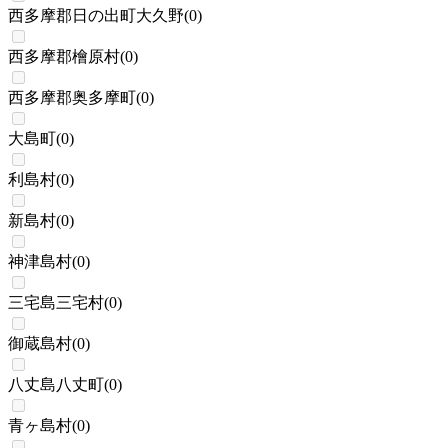
西多摩郡日の出町大久野
(
0
)
西多摩郡檜原村
(
0
)
西多摩郡奥多摩町
(
0
)
大島町
(
0
)
利島村
(
0
)
新島村
(
0
)
神津島村
(
0
)
三宅島三宅村
(
0
)
御蔵島村
(
0
)
八丈島八丈町
(
0
)
青ヶ島村
(
0
)