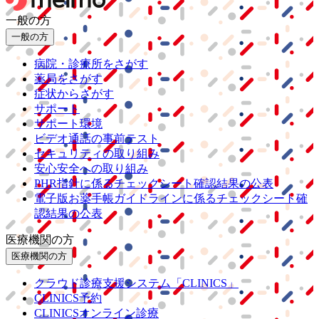
一般の方
一般の方
病院・診療所をさがす
薬局をさがす
症状からさがす
サポート
サポート環境
ビデオ通話の事前テスト
セキュリティの取り組み
安心安全への取り組み
PHR指針に係るチェックシート確認結果の公表
電子版お薬手帳ガイドラインに係るチェックシート確
認結果の公表
医療機関の方
医療機関の方
クラウド診療
支援システム
「CLINICS」
CLINICS予約
CLINICSオンライン診療