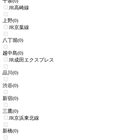
十条
(
0
)
JR高崎線
上野
(
0
)
JR京葉線
八丁堀
(
0
)
越中島
(
0
)
JR成田エクスプレス
品川
(
0
)
渋谷
(
0
)
新宿
(
0
)
三鷹
(
0
)
JR京浜東北線
新橋
(
0
)