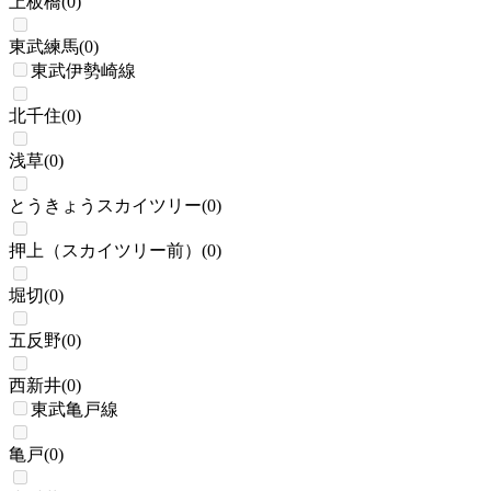
上板橋
(
0
)
東武練馬
(
0
)
東武伊勢崎線
北千住
(
0
)
浅草
(
0
)
とうきょうスカイツリー
(
0
)
押上（スカイツリー前）
(
0
)
堀切
(
0
)
五反野
(
0
)
西新井
(
0
)
東武亀戸線
亀戸
(
0
)