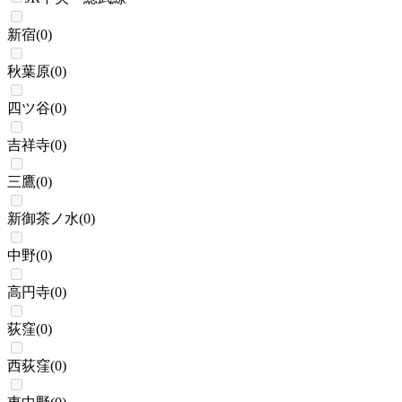
新宿
(
0
)
秋葉原
(
0
)
四ツ谷
(
0
)
吉祥寺
(
0
)
三鷹
(
0
)
新御茶ノ水
(
0
)
中野
(
0
)
高円寺
(
0
)
荻窪
(
0
)
西荻窪
(
0
)