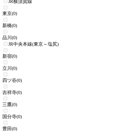
JR横須賀線
東京
(
0
)
新橋
(
0
)
品川
(
0
)
JR中央本線(東京～塩尻)
新宿
(
0
)
立川
(
0
)
四ツ谷
(
0
)
吉祥寺
(
0
)
三鷹
(
0
)
国分寺
(
0
)
豊田
(
0
)