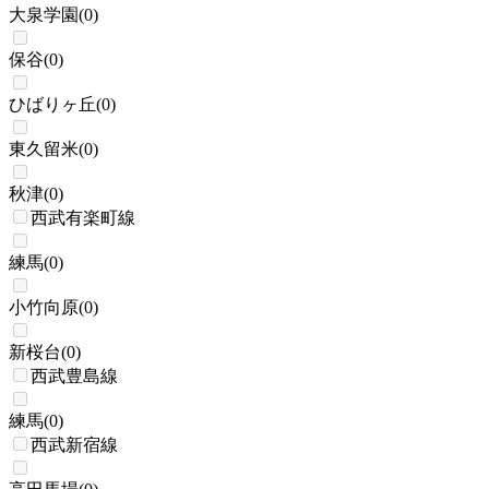
大泉学園
(
0
)
保谷
(
0
)
ひばりヶ丘
(
0
)
東久留米
(
0
)
秋津
(
0
)
西武有楽町線
練馬
(
0
)
小竹向原
(
0
)
新桜台
(
0
)
西武豊島線
練馬
(
0
)
西武新宿線