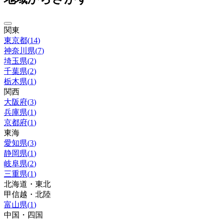
関東
東京都
(
14
)
神奈川県
(
7
)
埼玉県
(
2
)
千葉県
(
2
)
栃木県
(
1
)
関西
大阪府
(
3
)
兵庫県
(
1
)
京都府
(
1
)
東海
愛知県
(
3
)
静岡県
(
1
)
岐阜県
(
2
)
三重県
(
1
)
北海道・東北
甲信越・北陸
富山県
(
1
)
中国・四国