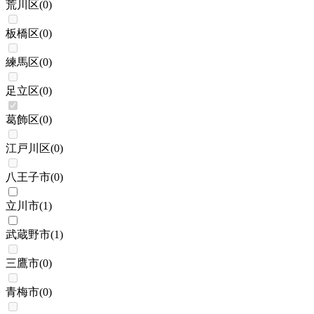
荒川区
(
0
)
板橋区
(
0
)
練馬区
(
0
)
足立区
(
0
)
葛飾区
(
0
)
江戸川区
(
0
)
八王子市
(
0
)
立川市
(
1
)
武蔵野市
(
1
)
三鷹市
(
0
)
青梅市
(
0
)