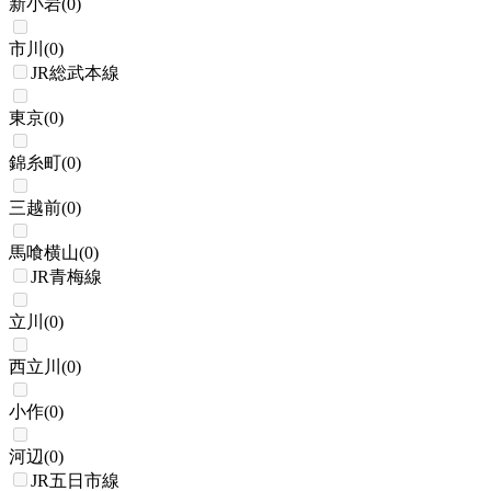
新小岩
(
0
)
市川
(
0
)
JR総武本線
東京
(
0
)
錦糸町
(
0
)
三越前
(
0
)
馬喰横山
(
0
)
JR青梅線
立川
(
0
)
西立川
(
0
)
小作
(
0
)
河辺
(
0
)
JR五日市線