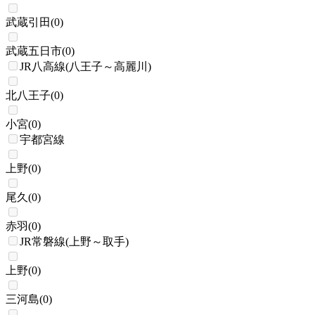
武蔵引田
(
0
)
武蔵五日市
(
0
)
JR八高線(八王子～高麗川)
北八王子
(
0
)
小宮
(
0
)
宇都宮線
上野
(
0
)
尾久
(
0
)
赤羽
(
0
)
JR常磐線(上野～取手)
上野
(
0
)
三河島
(
0
)