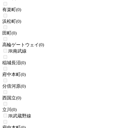
有楽町
(
0
)
浜松町
(
0
)
田町
(
0
)
高輪ゲートウェイ
(
0
)
JR南武線
稲城長沼
(
0
)
府中本町
(
0
)
分倍河原
(
0
)
西国立
(
0
)
立川
(
0
)
JR武蔵野線
府中本町
(
0
)