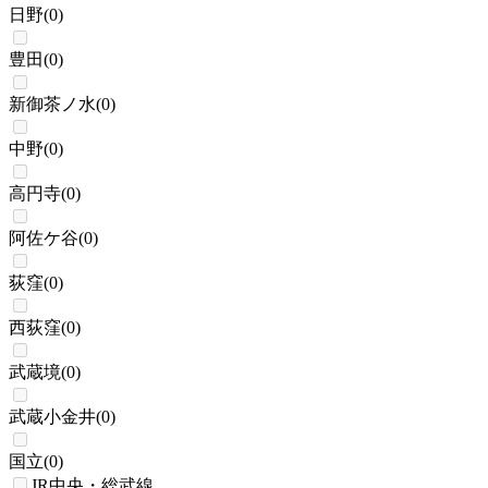
日野
(
0
)
豊田
(
0
)
新御茶ノ水
(
0
)
中野
(
0
)
高円寺
(
0
)
阿佐ケ谷
(
0
)
荻窪
(
0
)
西荻窪
(
0
)
武蔵境
(
0
)
武蔵小金井
(
0
)
国立
(
0
)
JR中央・総武線