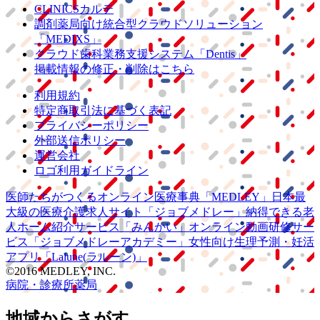
CLINICSカルテ
調剤薬局向け統合型クラウドソリューション
「MEDIXS」
クラウド歯科業務
支援システム
「Dentis」
掲載情報の修正・削除はこちら
利用規約
特定商取引法に基づく表記
プライバシーポリシー
外部送信ポリシー
運営会社
ロゴ利用ガイドライン
医師たちがつくる
オンライン医療事典
「MEDLEY」
日本最
大級の
医療介護求人サイト
「ジョブメドレー」
納得できる
老
人ホーム紹介サービス
「みんかい」
オンライン
動画研修サー
ビス
「ジョブメドレー
アカデミー」
女性向け
生理予測・妊活
アプリ
「Lalune(ラルーン)」
©2016 MEDLEY, INC.
病院・診療所
薬局
地域からさがす