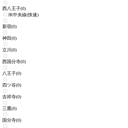
西八王子
(
0
)
JR中央線(快速)
新宿
(
0
)
神田
(
0
)
立川
(
0
)
西国分寺
(
0
)
八王子
(
0
)
四ツ谷
(
0
)
吉祥寺
(
0
)
三鷹
(
0
)
国分寺
(
0
)