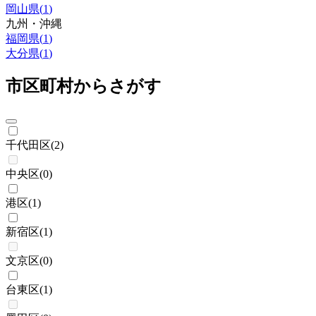
岡山県
(
1
)
九州・沖縄
福岡県
(
1
)
大分県
(
1
)
市区町村からさがす
千代田区
(
2
)
中央区
(
0
)
港区
(
1
)
新宿区
(
1
)
文京区
(
0
)
台東区
(
1
)