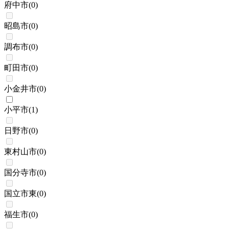
府中市
(
0
)
昭島市
(
0
)
調布市
(
0
)
町田市
(
0
)
小金井市
(
0
)
小平市
(
1
)
日野市
(
0
)
東村山市
(
0
)
国分寺市
(
0
)
国立市東
(
0
)
福生市
(
0
)