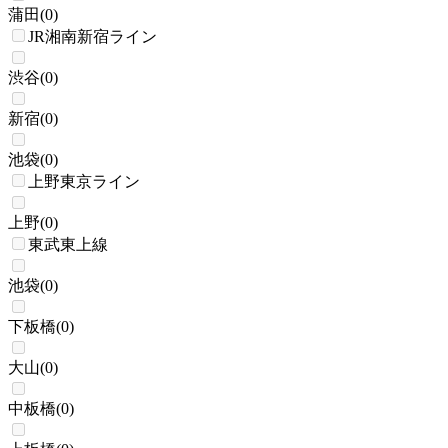
蒲田
(
0
)
JR湘南新宿ライン
渋谷
(
0
)
新宿
(
0
)
池袋
(
0
)
上野東京ライン
上野
(
0
)
東武東上線
池袋
(
0
)
下板橋
(
0
)
大山
(
0
)
中板橋
(
0
)