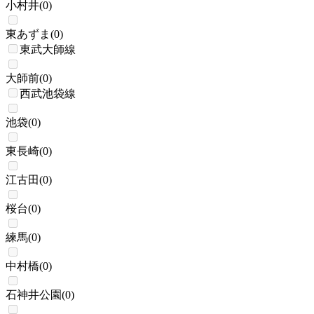
小村井
(
0
)
東あずま
(
0
)
東武大師線
大師前
(
0
)
西武池袋線
池袋
(
0
)
東長崎
(
0
)
江古田
(
0
)
桜台
(
0
)
練馬
(
0
)
中村橋
(
0
)
石神井公園
(
0
)