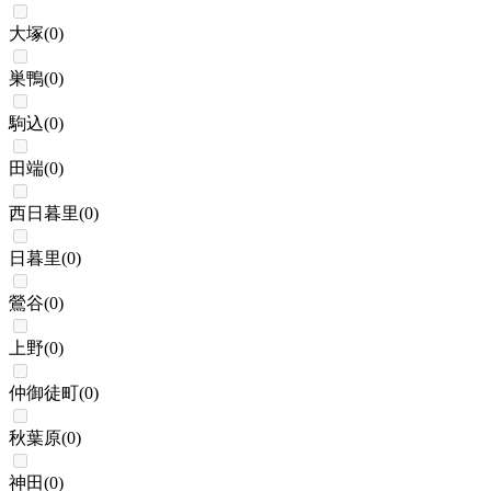
大塚
(
0
)
巣鴨
(
0
)
駒込
(
0
)
田端
(
0
)
西日暮里
(
0
)
日暮里
(
0
)
鶯谷
(
0
)
上野
(
0
)
仲御徒町
(
0
)
秋葉原
(
0
)
神田
(
0
)