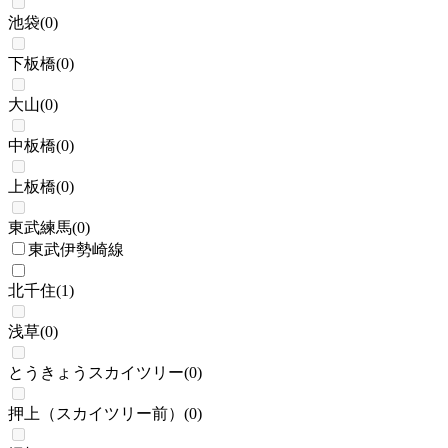
池袋
(
0
)
下板橋
(
0
)
大山
(
0
)
中板橋
(
0
)
上板橋
(
0
)
東武練馬
(
0
)
東武伊勢崎線
北千住
(
1
)
浅草
(
0
)
とうきょうスカイツリー
(
0
)
押上（スカイツリー前）
(
0
)