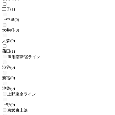
王子
(
1
)
上中里
(
0
)
大井町
(
0
)
大森
(
0
)
蒲田
(
1
)
JR湘南新宿ライン
渋谷
(
0
)
新宿
(
0
)
池袋
(
0
)
上野東京ライン
上野
(
0
)
東武東上線