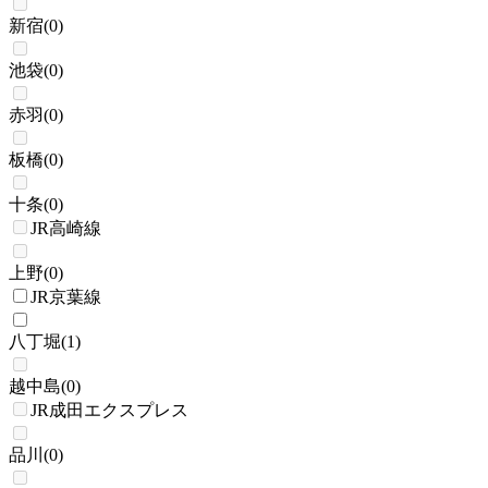
新宿
(
0
)
池袋
(
0
)
赤羽
(
0
)
板橋
(
0
)
十条
(
0
)
JR高崎線
上野
(
0
)
JR京葉線
八丁堀
(
1
)
越中島
(
0
)
JR成田エクスプレス
品川
(
0
)