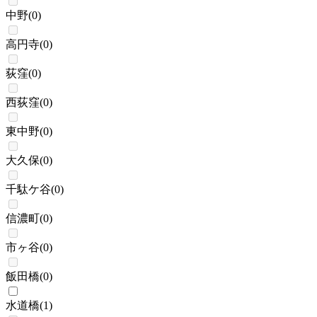
中野
(
0
)
高円寺
(
0
)
荻窪
(
0
)
西荻窪
(
0
)
東中野
(
0
)
大久保
(
0
)
千駄ケ谷
(
0
)
信濃町
(
0
)
市ヶ谷
(
0
)
飯田橋
(
0
)
水道橋
(
1
)