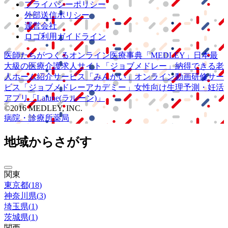
プライバシーポリシー
外部送信ポリシー
運営会社
ロゴ利用ガイドライン
医師たちがつくる
オンライン医療事典
「MEDLEY」
日本最
大級の
医療介護求人サイト
「ジョブメドレー」
納得できる
老
人ホーム紹介サービス
「みんかい」
オンライン
動画研修サー
ビス
「ジョブメドレー
アカデミー」
女性向け
生理予測・妊活
アプリ
「Lalune(ラルーン)」
©2016 MEDLEY, INC.
病院・診療所
薬局
地域からさがす
関東
東京都
(
18
)
神奈川県
(
3
)
埼玉県
(
1
)
茨城県
(
1
)
関西