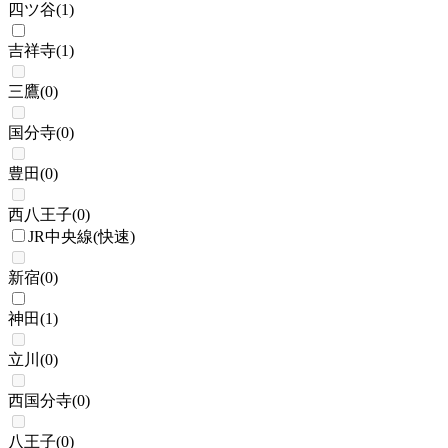
四ツ谷
(
1
)
吉祥寺
(
1
)
三鷹
(
0
)
国分寺
(
0
)
豊田
(
0
)
西八王子
(
0
)
JR中央線(快速)
新宿
(
0
)
神田
(
1
)
立川
(
0
)
西国分寺
(
0
)
八王子
(
0
)