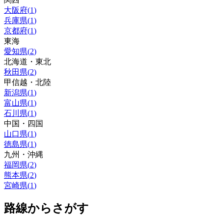
大阪府
(
1
)
兵庫県
(
1
)
京都府
(
1
)
東海
愛知県
(
2
)
北海道・東北
秋田県
(
2
)
甲信越・北陸
新潟県
(
1
)
富山県
(
1
)
石川県
(
1
)
中国・四国
山口県
(
1
)
徳島県
(
1
)
九州・沖縄
福岡県
(
2
)
熊本県
(
2
)
宮崎県
(
1
)
路線からさがす