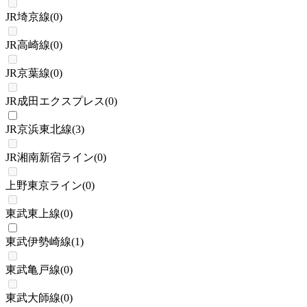
JR埼京線
(
0
)
JR高崎線
(
0
)
JR京葉線
(
0
)
JR成田エクスプレス
(
0
)
JR京浜東北線
(
3
)
JR湘南新宿ライン
(
0
)
上野東京ライン
(
0
)
東武東上線
(
0
)
東武伊勢崎線
(
1
)
東武亀戸線
(
0
)
東武大師線
(
0
)