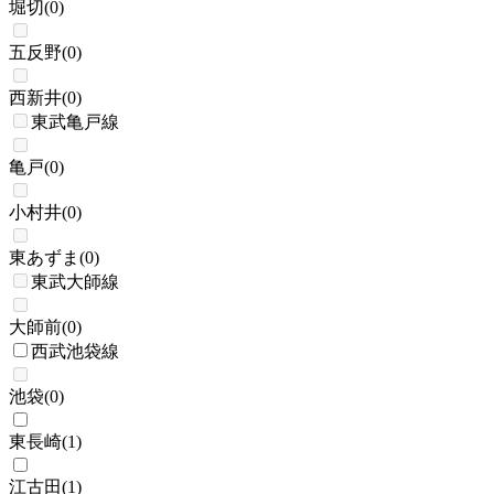
堀切
(
0
)
五反野
(
0
)
西新井
(
0
)
東武亀戸線
亀戸
(
0
)
小村井
(
0
)
東あずま
(
0
)
東武大師線
大師前
(
0
)
西武池袋線
池袋
(
0
)
東長崎
(
1
)
江古田
(
1
)