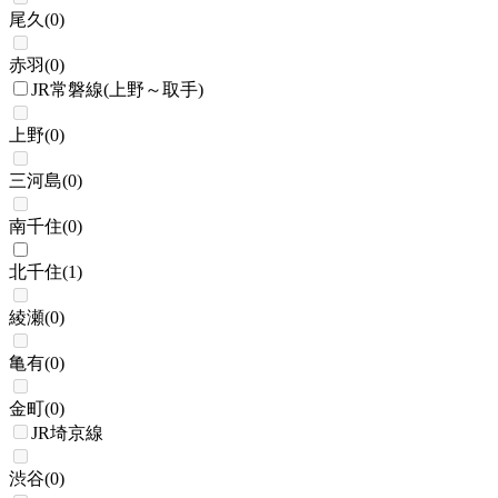
尾久
(
0
)
赤羽
(
0
)
JR常磐線(上野～取手)
上野
(
0
)
三河島
(
0
)
南千住
(
0
)
北千住
(
1
)
綾瀬
(
0
)
亀有
(
0
)
金町
(
0
)
JR埼京線
渋谷
(
0
)