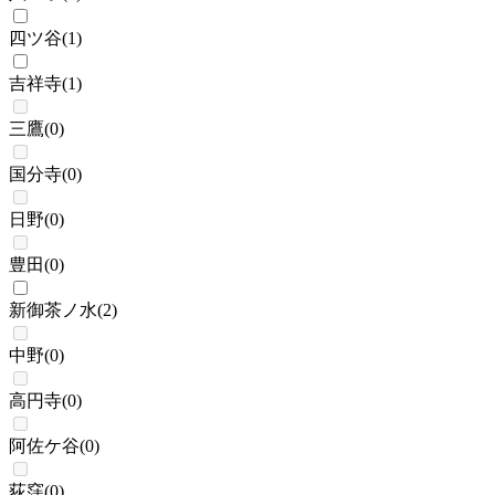
四ツ谷
(
1
)
吉祥寺
(
1
)
三鷹
(
0
)
国分寺
(
0
)
日野
(
0
)
豊田
(
0
)
新御茶ノ水
(
2
)
中野
(
0
)
高円寺
(
0
)
阿佐ケ谷
(
0
)
荻窪
(
0
)