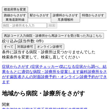
都道府県を変更
路線からさがす
駅からさがす
診療科からさがす
特徴からさがす
東海道新幹線
耳鼻咽喉科
検索
再診コード入力
病院・診療所から再診コードを受け取った方はこちら
絞り込み
(該当件数:
0
件)
すべて
対面診療可
オンライン診療可
条件に該当する病院・診療所は見つかりませんでした
検索条件を変更して、検索し直してください
症状からさがす (症状チェッカー)
気になる症状から調べ、結
果をもとに適切な病院・診療所を提案します
歯科診療所をさ
がす
歯医者さんの対面診療予約・オンライン診療予約ができ
ます
地域から病院・診療所をさがす
関東