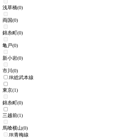
浅草橋
(
0
)
両国
(
0
)
錦糸町
(
0
)
亀戸
(
0
)
新小岩
(
0
)
市川
(
0
)
JR総武本線
東京
(
1
)
錦糸町
(
0
)
三越前
(
1
)
馬喰横山
(
0
)
JR青梅線