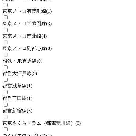
東京メトロ有楽町線
(
1
)
東京メトロ半蔵門線
(
3
)
東京メトロ南北線
(
4
)
東京メトロ副都心線
(
0
)
相鉄・JR直通線
(
0
)
都営大江戸線
(
5
)
都営浅草線
(
1
)
都営三田線
(
1
)
都営新宿線
(
3
)
東京さくらトラム（都電荒川線）
(
0
)
つくばエクスプレス
(
1
)