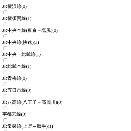
JR横浜線
(
0
)
JR横須賀線
(
1
)
JR中央本線(東京～塩尻)
(
0
)
JR中央線(快速)
(
3
)
JR中央・総武線
(
1
)
JR総武本線
(
1
)
JR青梅線
(
0
)
JR五日市線
(
0
)
JR八高線(八王子～高麗川)
(
0
)
宇都宮線
(
0
)
JR常磐線(上野～取手)
(
1
)