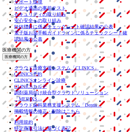
サポート環境
ビデオ通話の事前テスト
セキュリティの取り組み
安心安全への取り組み
PHR指針に係るチェックシート確認結果の公表
電子版お薬手帳ガイドラインに係るチェックシート確
認結果の公表
医療機関の方
医療機関の方
クラウド診療
支援システム
「CLINICS」
CLINICS予約
CLINICSオンライン診療
CLINICSカルテ
調剤薬局向け統合型クラウドソリューション
「MEDIXS」
クラウド歯科業務
支援システム
「Dentis」
掲載情報の修正・削除はこちら
利用規約
特定商取引法に基づく表記