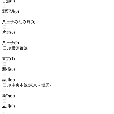
古淵
(
0
)
淵野辺
(
0
)
八王子みなみ野
(
0
)
片倉
(
0
)
八王子
(
0
)
JR横須賀線
東京
(
1
)
新橋
(
0
)
品川
(
0
)
JR中央本線(東京～塩尻)
新宿
(
0
)
立川
(
0
)