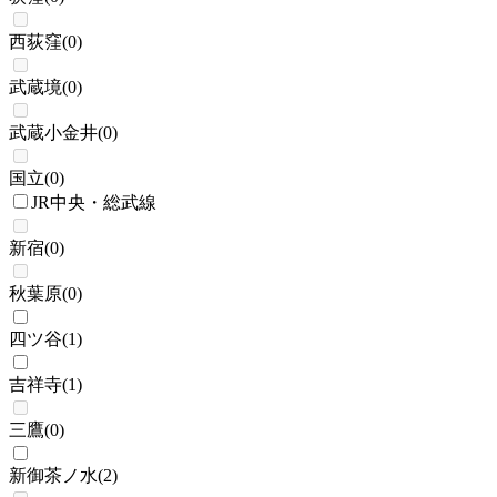
西荻窪
(
0
)
武蔵境
(
0
)
武蔵小金井
(
0
)
国立
(
0
)
JR中央・総武線
新宿
(
0
)
秋葉原
(
0
)
四ツ谷
(
1
)
吉祥寺
(
1
)
三鷹
(
0
)
新御茶ノ水
(
2
)