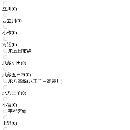
立川
(
0
)
西立川
(
0
)
小作
(
0
)
河辺
(
0
)
JR五日市線
武蔵引田
(
0
)
武蔵五日市
(
0
)
JR八高線(八王子～高麗川)
北八王子
(
0
)
小宮
(
0
)
宇都宮線
上野
(
0
)