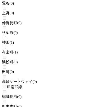
鶯谷
(
0
)
上野
(
0
)
仲御徒町
(
0
)
秋葉原
(
0
)
神田
(
1
)
有楽町
(
1
)
浜松町
(
0
)
田町
(
0
)
高輪ゲートウェイ
(
0
)
JR南武線
稲城長沼
(
0
)
府中本町
(
0
)