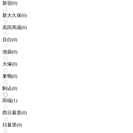
新宿
(
0
)
新大久保
(
0
)
高田馬場
(
0
)
目白
(
0
)
池袋
(
0
)
大塚
(
0
)
巣鴨
(
0
)
駒込
(
0
)
田端
(
1
)
西日暮里
(
0
)
日暮里
(
0
)