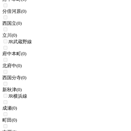
分倍河原
(
0
)
西国立
(
0
)
立川
(
0
)
JR武蔵野線
府中本町
(
0
)
北府中
(
0
)
西国分寺
(
0
)
新秋津
(
0
)
JR横浜線
成瀬
(
0
)
町田
(
0
)