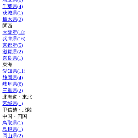
千葉県
(
4
)
茨城県
(
1
)
栃木県
(
2
)
関西
大阪府
(
18
)
兵庫県
(
16
)
京都府
(
5
)
滋賀県
(
2
)
奈良県
(
1
)
東海
愛知県
(
11
)
静岡県
(
4
)
岐阜県
(
6
)
三重県
(
2
)
北海道・東北
宮城県
(
1
)
甲信越・北陸
中国・四国
鳥取県
(
1
)
島根県
(
1
)
岡山県
(
2
)