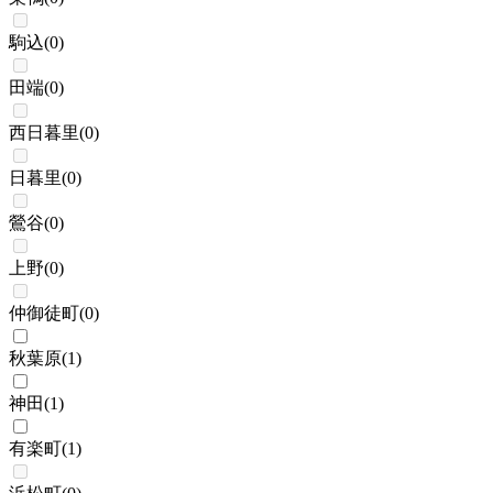
駒込
(
0
)
田端
(
0
)
西日暮里
(
0
)
日暮里
(
0
)
鶯谷
(
0
)
上野
(
0
)
仲御徒町
(
0
)
秋葉原
(
1
)
神田
(
1
)
有楽町
(
1
)