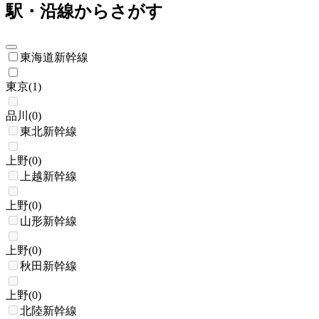
駅・沿線からさがす
東海道新幹線
東京
(
1
)
品川
(
0
)
東北新幹線
上野
(
0
)
上越新幹線
上野
(
0
)
山形新幹線
上野
(
0
)
秋田新幹線
上野
(
0
)
北陸新幹線