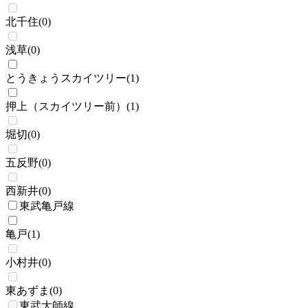
北千住
(
0
)
浅草
(
0
)
とうきょうスカイツリー
(
1
)
押上（スカイツリー前）
(
1
)
堀切
(
0
)
五反野
(
0
)
西新井
(
0
)
東武亀戸線
亀戸
(
1
)
小村井
(
0
)
東あずま
(
0
)
東武大師線