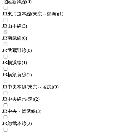
北陸新幹線
(
0
)
JR東海道本線(東京～熱海)
(
1
)
JR山手線
(
3
)
JR南武線
(
0
)
JR武蔵野線
(
0
)
JR横浜線
(
1
)
JR横須賀線
(
1
)
JR中央本線(東京～塩尻)
(
0
)
JR中央線(快速)
(
2
)
JR中央・総武線
(
3
)
JR総武本線
(
2
)