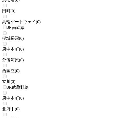
浜松町
(
0
)
田町
(
0
)
高輪ゲートウェイ
(
0
)
JR南武線
稲城長沼
(
0
)
府中本町
(
0
)
分倍河原
(
0
)
西国立
(
0
)
立川
(
0
)
JR武蔵野線
府中本町
(
0
)
北府中
(
0
)