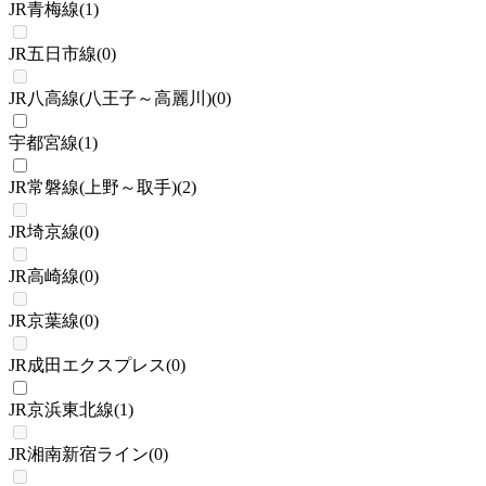
JR青梅線
(
1
)
JR五日市線
(
0
)
JR八高線(八王子～高麗川)
(
0
)
宇都宮線
(
1
)
JR常磐線(上野～取手)
(
2
)
JR埼京線
(
0
)
JR高崎線
(
0
)
JR京葉線
(
0
)
JR成田エクスプレス
(
0
)
JR京浜東北線
(
1
)
JR湘南新宿ライン
(
0
)