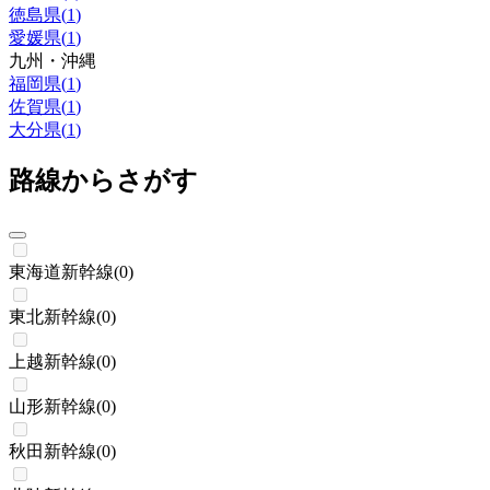
徳島県
(
1
)
愛媛県
(
1
)
九州・沖縄
福岡県
(
1
)
佐賀県
(
1
)
大分県
(
1
)
路線からさがす
東海道新幹線
(
0
)
東北新幹線
(
0
)
上越新幹線
(
0
)
山形新幹線
(
0
)
秋田新幹線
(
0
)