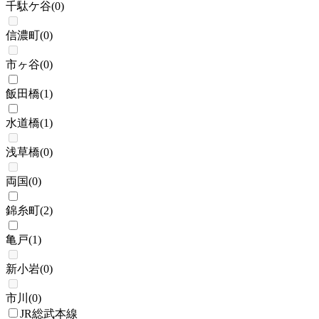
千駄ケ谷
(
0
)
信濃町
(
0
)
市ヶ谷
(
0
)
飯田橋
(
1
)
水道橋
(
1
)
浅草橋
(
0
)
両国
(
0
)
錦糸町
(
2
)
亀戸
(
1
)
新小岩
(
0
)
市川
(
0
)
JR総武本線