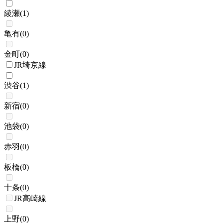
綾瀬
(
1
)
亀有
(
0
)
金町
(
0
)
JR埼京線
渋谷
(
1
)
新宿
(
0
)
池袋
(
0
)
赤羽
(
0
)
板橋
(
0
)
十条
(
0
)
JR高崎線
上野
(
0
)