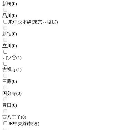
新橋
(
0
)
品川
(
0
)
JR中央本線(東京～塩尻)
新宿
(
0
)
立川
(
0
)
四ツ谷
(
1
)
吉祥寺
(
1
)
三鷹
(
0
)
国分寺
(
0
)
豊田
(
0
)
西八王子
(
0
)
JR中央線(快速)