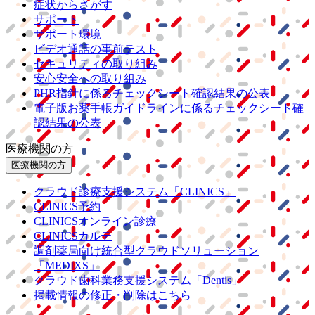
症状からさがす
サポート
サポート環境
ビデオ通話の事前テスト
セキュリティの取り組み
安心安全への取り組み
PHR指針に係るチェックシート確認結果の公表
電子版お薬手帳ガイドラインに係るチェックシート確
認結果の公表
医療機関の方
医療機関の方
クラウド診療
支援システム
「CLINICS」
CLINICS予約
CLINICSオンライン診療
CLINICSカルテ
調剤薬局向け統合型クラウドソリューション
「MEDIXS」
クラウド歯科業務
支援システム
「Dentis」
掲載情報の修正・削除はこちら