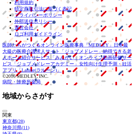
利用規約
特定商取引法に基づく表記
プライバシーポリシー
外部送信ポリシー
運営会社
ロゴ利用ガイドライン
医師たちがつくる
オンライン医療事典
「MEDLEY」
日本最
大級の
医療介護求人サイト
「ジョブメドレー」
納得できる
老
人ホーム紹介サービス
「みんかい」
オンライン
動画研修サー
ビス
「ジョブメドレー
アカデミー」
女性向け
生理予測・妊活
アプリ
「Lalune(ラルーン)」
©2016 MEDLEY, INC.
病院・診療所
薬局
地域からさがす
関東
東京都
(
28
)
神奈川県
(
11
)
埼玉県
(
8
)