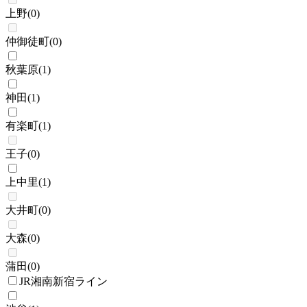
上野
(
0
)
仲御徒町
(
0
)
秋葉原
(
1
)
神田
(
1
)
有楽町
(
1
)
王子
(
0
)
上中里
(
1
)
大井町
(
0
)
大森
(
0
)
蒲田
(
0
)
JR湘南新宿ライン