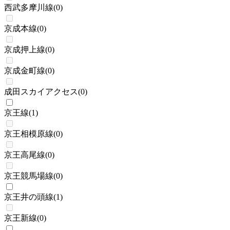
西武多摩川線
(
0
)
京成本線
(
0
)
京成押上線
(
0
)
京成金町線
(
0
)
成田スカイアクセス
(
0
)
京王線
(
1
)
京王相模原線
(
0
)
京王高尾線
(
0
)
京王競馬場線
(
0
)
京王井の頭線
(
1
)
京王新線
(
0
)