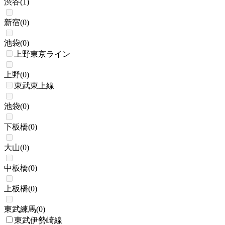
渋谷
(
1
)
新宿
(
0
)
池袋
(
0
)
上野東京ライン
上野
(
0
)
東武東上線
池袋
(
0
)
下板橋
(
0
)
大山
(
0
)
中板橋
(
0
)
上板橋
(
0
)
東武練馬
(
0
)
東武伊勢崎線