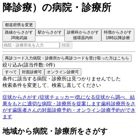
降診療
）
の病院・診療所
都道府県を変更
路線からさがす
駅からさがす
診療科からさがす
特徴からさがす
JR南武線
循環器内科
18時以降診療
検索
再診コード入力
病院・診療所から再診コードを受け取った方はこちら
絞り込み
(該当件数:
0
件)
すべて
対面診療可
オンライン診療可
条件に該当する病院・診療所は見つかりませんでした
検索条件を変更して、検索し直してください
症状からさがす (症状チェッカー)
気になる症状から調べ、結
果をもとに適切な病院・診療所を提案します
歯科診療所をさ
がす
歯医者さんの対面診療予約・オンライン診療予約ができ
ます
地域から病院・診療所をさがす