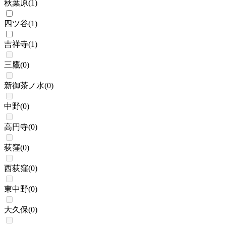
秋葉原
(
1
)
四ツ谷
(
1
)
吉祥寺
(
1
)
三鷹
(
0
)
新御茶ノ水
(
0
)
中野
(
0
)
高円寺
(
0
)
荻窪
(
0
)
西荻窪
(
0
)
東中野
(
0
)
大久保
(
0
)