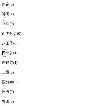
新宿
(
0
)
神田
(
1
)
立川
(
0
)
西国分寺
(
0
)
八王子
(
0
)
四ツ谷
(
1
)
吉祥寺
(
1
)
三鷹
(
0
)
国分寺
(
0
)
日野
(
0
)
豊田
(
0
)