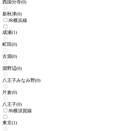
西国分寺
(
0
)
新秋津
(
0
)
JR横浜線
成瀬
(
1
)
町田
(
0
)
古淵
(
0
)
淵野辺
(
0
)
八王子みなみ野
(
0
)
片倉
(
0
)
八王子
(
0
)
JR横須賀線
東京
(
1
)