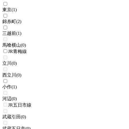
東京
(
1
)
錦糸町
(
2
)
三越前
(
1
)
馬喰横山
(
0
)
JR青梅線
立川
(
0
)
西立川
(
0
)
小作
(
1
)
河辺
(
0
)
JR五日市線
武蔵引田
(
0
)
武蔵五日市
(
0
)