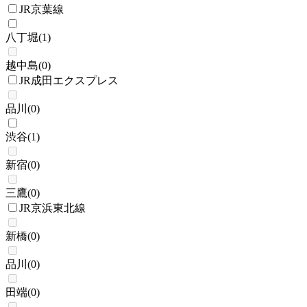
JR京葉線
八丁堀
(
1
)
越中島
(
0
)
JR成田エクスプレス
品川
(
0
)
渋谷
(
1
)
新宿
(
0
)
三鷹
(
0
)
JR京浜東北線
新橋
(
0
)
品川
(
0
)
田端
(
0
)