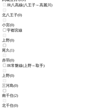
JR八高線(八王子～高麗川)
北八王子
(
0
)
小宮
(
0
)
宇都宮線
上野
(
0
)
尾久
(
1
)
赤羽
(
0
)
JR常磐線(上野～取手)
上野
(
0
)
三河島
(
0
)
南千住
(
2
)
北千住
(
0
)