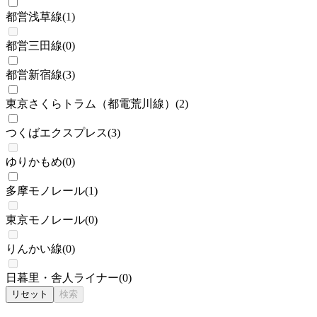
都営浅草線
(
1
)
都営三田線
(
0
)
都営新宿線
(
3
)
東京さくらトラム（都電荒川線）
(
2
)
つくばエクスプレス
(
3
)
ゆりかもめ
(
0
)
多摩モノレール
(
1
)
東京モノレール
(
0
)
りんかい線
(
0
)
日暮里・舎人ライナー
(
0
)
リセット
検索