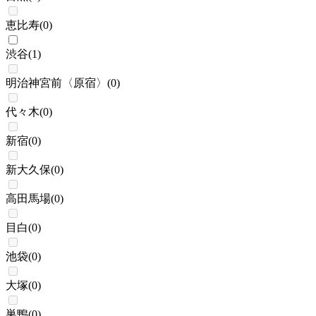
恵比寿
(
0
)
渋谷
(
1
)
明治神宮前〈原宿〉
(
0
)
代々木
(
0
)
新宿
(
0
)
新大久保
(
0
)
高田馬場
(
0
)
目白
(
0
)
池袋
(
0
)
大塚
(
0
)
巣鴨
(
0
)