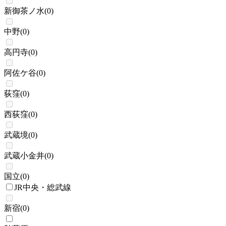
新御茶ノ水
(
0
)
中野
(
0
)
高円寺
(
0
)
阿佐ケ谷
(
0
)
荻窪
(
0
)
西荻窪
(
0
)
武蔵境
(
0
)
武蔵小金井
(
0
)
国立
(
0
)
JR中央・総武線
新宿
(
0
)