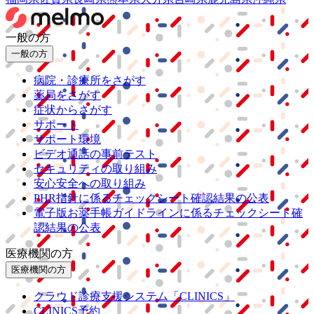
一般の方
一般の方
病院・診療所をさがす
薬局をさがす
症状からさがす
サポート
サポート環境
ビデオ通話の事前テスト
セキュリティの取り組み
安心安全への取り組み
PHR指針に係るチェックシート確認結果の公表
電子版お薬手帳ガイドラインに係るチェックシート確
認結果の公表
医療機関の方
医療機関の方
クラウド診療
支援システム
「CLINICS」
CLINICS予約