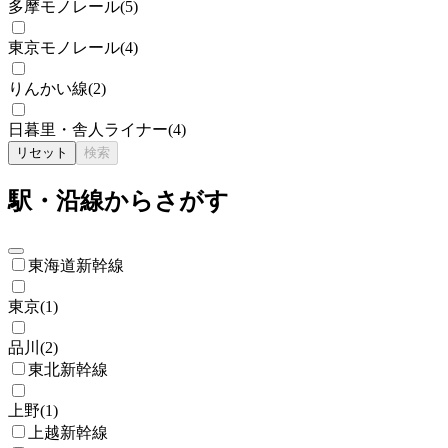
多摩モノレール
(
5
)
東京モノレール
(
4
)
りんかい線
(
2
)
日暮里・舎人ライナー
(
4
)
リセット
検索
駅・沿線からさがす
東海道新幹線
東京
(
1
)
品川
(
2
)
東北新幹線
上野
(
1
)
上越新幹線