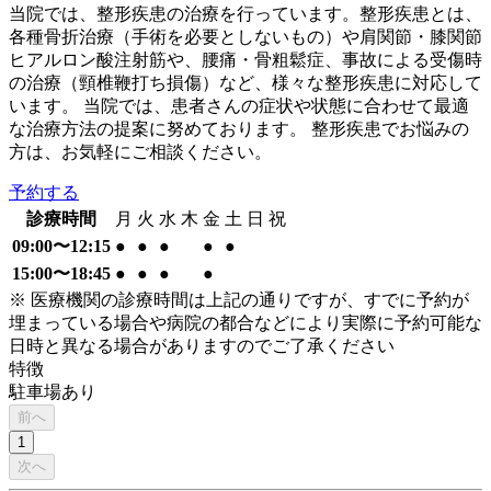
当院では、整形疾患の治療を行っています。整形疾患とは、
各種骨折治療（手術を必要としないもの）や肩関節・膝関節
ヒアルロン酸注射筋や、腰痛・骨粗鬆症、事故による受傷時
の治療（頸椎鞭打ち損傷）など、様々な整形疾患に対応して
います。 当院では、患者さんの症状や状態に合わせて最適
な治療方法の提案に努めております。 整形疾患でお悩みの
方は、お気軽にご相談ください。
予約する
診療時間
月
火
水
木
金
土
日
祝
09:00〜12:15
●
●
●
●
●
15:00〜18:45
●
●
●
●
※ 医療機関の診療時間は上記の通りですが、すでに予約が
埋まっている場合や病院の都合などにより実際に予約可能な
日時と異なる場合がありますのでご了承ください
特徴
駐車場あり
前へ
1
次へ