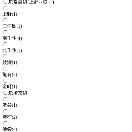
JR常磐線(上野～取手)
上野
(
1
)
三河島
(
1
)
南千住
(
4
)
北千住
(
1
)
綾瀬
(
1
)
亀有
(
2
)
金町
(
1
)
JR埼京線
渋谷
(
1
)
新宿
(
2
)
池袋
(
4
)