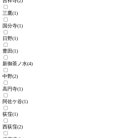
吉祥寺
(
2
)
三鷹
(
1
)
国分寺
(
1
)
日野
(
1
)
豊田
(
1
)
新御茶ノ水
(
4
)
中野
(
2
)
高円寺
(
1
)
阿佐ケ谷
(
1
)
荻窪
(
1
)
西荻窪
(
2
)