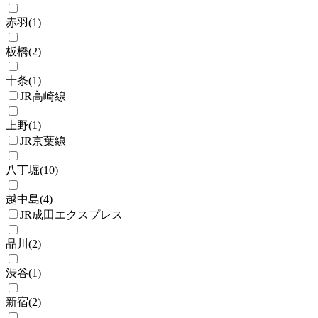
赤羽
(
1
)
板橋
(
2
)
十条
(
1
)
JR高崎線
上野
(
1
)
JR京葉線
八丁堀
(
10
)
越中島
(
4
)
JR成田エクスプレス
品川
(
2
)
渋谷
(
1
)
新宿
(
2
)