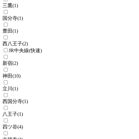
三鷹
(
1
)
国分寺
(
1
)
豊田
(
1
)
西八王子
(
2
)
JR中央線(快速)
新宿
(
2
)
神田
(
10
)
立川
(
1
)
西国分寺
(
1
)
八王子
(
1
)
四ツ谷
(
4
)