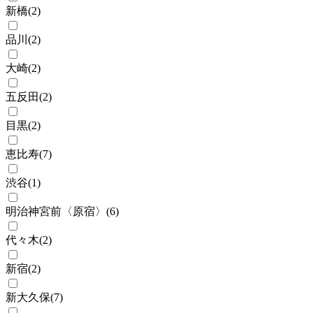
新橋
(
2
)
品川
(
2
)
大崎
(
2
)
五反田
(
2
)
目黒
(
2
)
恵比寿
(
7
)
渋谷
(
1
)
明治神宮前〈原宿〉
(
6
)
代々木
(
2
)
新宿
(
2
)
新大久保
(
7
)