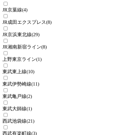
JR京葉線
(
4
)
JR成田エクスプレス
(
8
)
JR京浜東北線
(
29
)
JR湘南新宿ライン
(
8
)
上野東京ライン
(
1
)
東武東上線
(
10
)
東武伊勢崎線
(
11
)
東武亀戸線
(
2
)
東武大師線
(
1
)
西武池袋線
(
21
)
西武有楽町線
(
3
)