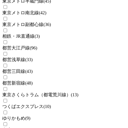
東京メトロ半蔵門線
(
45
)
東京メトロ南北線
(
42
)
東京メトロ副都心線
(
36
)
相鉄・JR直通線
(
3
)
都営大江戸線
(
96
)
都営浅草線
(
33
)
都営三田線
(
43
)
都営新宿線
(
48
)
東京さくらトラム（都電荒川線）
(
13
)
つくばエクスプレス
(
10
)
ゆりかもめ
(
9
)