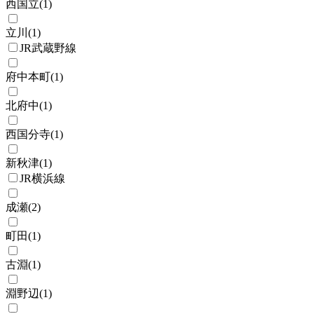
西国立
(
1
)
立川
(
1
)
JR武蔵野線
府中本町
(
1
)
北府中
(
1
)
西国分寺
(
1
)
新秋津
(
1
)
JR横浜線
成瀬
(
2
)
町田
(
1
)
古淵
(
1
)
淵野辺
(
1
)