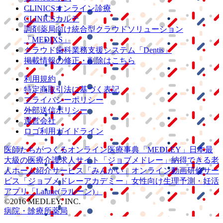
CLINICSオンライン診療
CLINICSカルテ
調剤薬局向け統合型クラウドソリューション
「MEDIXS」
クラウド歯科業務
支援システム
「Dentis」
掲載情報の修正・削除はこちら
利用規約
特定商取引法に基づく表記
プライバシーポリシー
外部送信ポリシー
運営会社
ロゴ利用ガイドライン
医師たちがつくる
オンライン医療事典
「MEDLEY」
日本最
大級の
医療介護求人サイト
「ジョブメドレー」
納得できる
老
人ホーム紹介サービス
「みんかい」
オンライン
動画研修サー
ビス
「ジョブメドレー
アカデミー」
女性向け
生理予測・妊活
アプリ
「Lalune(ラルーン)」
©2016 MEDLEY, INC.
病院・診療所
薬局