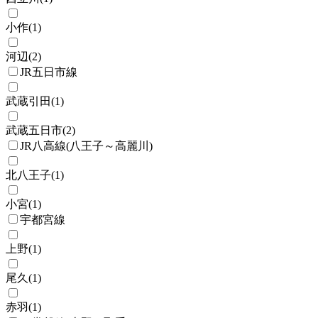
小作
(
1
)
河辺
(
2
)
JR五日市線
武蔵引田
(
1
)
武蔵五日市
(
2
)
JR八高線(八王子～高麗川)
北八王子
(
1
)
小宮
(
1
)
宇都宮線
上野
(
1
)
尾久
(
1
)
赤羽
(
1
)