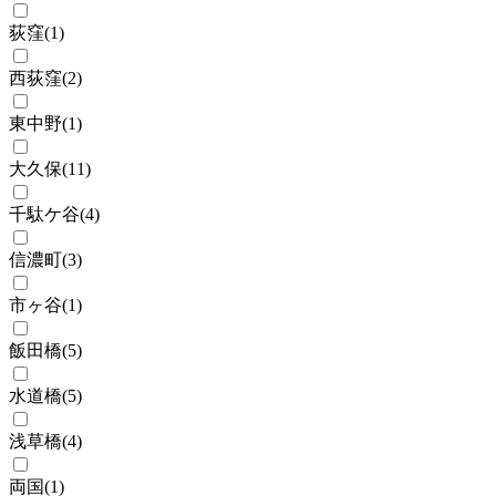
荻窪
(
1
)
西荻窪
(
2
)
東中野
(
1
)
大久保
(
11
)
千駄ケ谷
(
4
)
信濃町
(
3
)
市ヶ谷
(
1
)
飯田橋
(
5
)
水道橋
(
5
)
浅草橋
(
4
)
両国
(
1
)