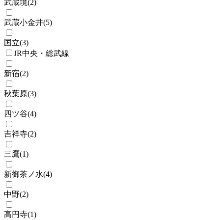
武蔵境
(
2
)
武蔵小金井
(
5
)
国立
(
3
)
JR中央・総武線
新宿
(
2
)
秋葉原
(
3
)
四ツ谷
(
4
)
吉祥寺
(
2
)
三鷹
(
1
)
新御茶ノ水
(
4
)
中野
(
2
)
高円寺
(
1
)