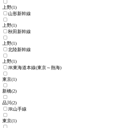
上野
(
1
)
山形新幹線
上野
(
1
)
秋田新幹線
上野
(
1
)
北陸新幹線
上野
(
1
)
JR東海道本線(東京～熱海)
東京
(
1
)
新橋
(
2
)
品川
(
2
)
JR山手線
東京
(
1
)