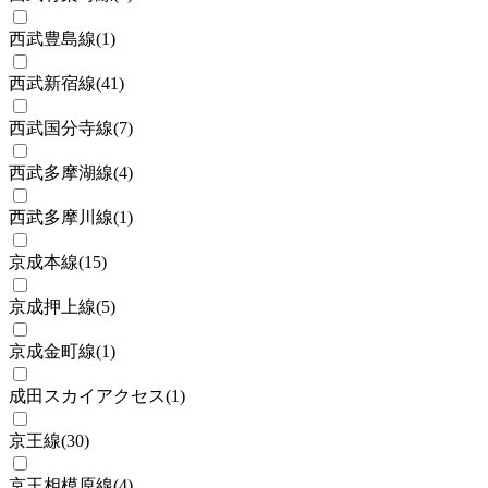
西武豊島線
(
1
)
西武新宿線
(
41
)
西武国分寺線
(
7
)
西武多摩湖線
(
4
)
西武多摩川線
(
1
)
京成本線
(
15
)
京成押上線
(
5
)
京成金町線
(
1
)
成田スカイアクセス
(
1
)
京王線
(
30
)
京王相模原線
(
4
)