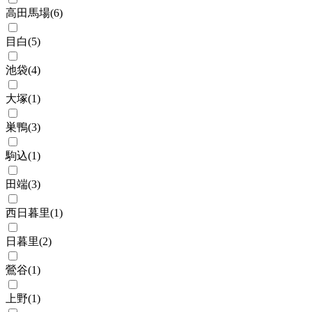
高田馬場
(
6
)
目白
(
5
)
池袋
(
4
)
大塚
(
1
)
巣鴨
(
3
)
駒込
(
1
)
田端
(
3
)
西日暮里
(
1
)
日暮里
(
2
)
鶯谷
(
1
)
上野
(
1
)