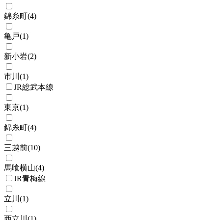
錦糸町
(
4
)
亀戸
(
1
)
新小岩
(
2
)
市川
(
1
)
JR総武本線
東京
(
1
)
錦糸町
(
4
)
三越前
(
10
)
馬喰横山
(
4
)
JR青梅線
立川
(
1
)
西立川
(
1
)