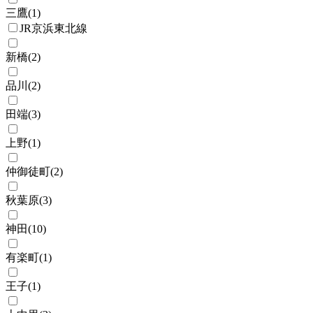
三鷹
(
1
)
JR京浜東北線
新橋
(
2
)
品川
(
2
)
田端
(
3
)
上野
(
1
)
仲御徒町
(
2
)
秋葉原
(
3
)
神田
(
10
)
有楽町
(
1
)
王子
(
1
)