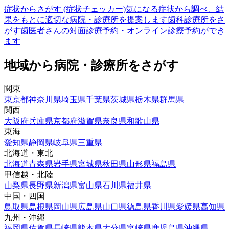
症状からさがす (症状チェッカー)
気になる症状から調べ、結
果をもとに適切な病院・診療所を提案します
歯科診療所をさ
がす
歯医者さんの対面診療予約・オンライン診療予約ができ
ます
地域から病院・診療所をさがす
関東
東京都
神奈川県
埼玉県
千葉県
茨城県
栃木県
群馬県
関西
大阪府
兵庫県
京都府
滋賀県
奈良県
和歌山県
東海
愛知県
静岡県
岐阜県
三重県
北海道・東北
北海道
青森県
岩手県
宮城県
秋田県
山形県
福島県
甲信越・北陸
山梨県
長野県
新潟県
富山県
石川県
福井県
中国・四国
鳥取県
島根県
岡山県
広島県
山口県
徳島県
香川県
愛媛県
高知県
九州・沖縄
福岡県
佐賀県
長崎県
熊本県
大分県
宮崎県
鹿児島県
沖縄県