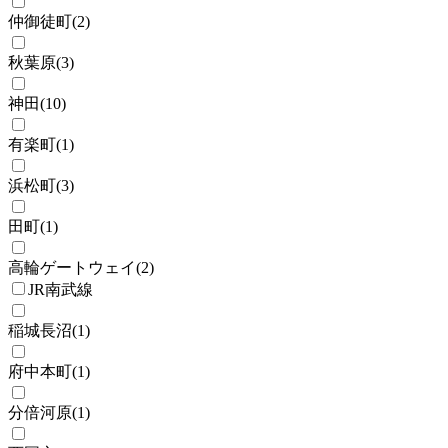
仲御徒町
(
2
)
秋葉原
(
3
)
神田
(
10
)
有楽町
(
1
)
浜松町
(
3
)
田町
(
1
)
高輪ゲートウェイ
(
2
)
JR南武線
稲城長沼
(
1
)
府中本町
(
1
)
分倍河原
(
1
)