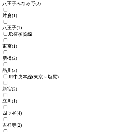
八王子みなみ野
(
2
)
片倉
(
1
)
八王子
(
1
)
JR横須賀線
東京
(
1
)
新橋
(
2
)
品川
(
2
)
JR中央本線(東京～塩尻)
新宿
(
2
)
立川
(
1
)
四ツ谷
(
4
)
吉祥寺
(
2
)