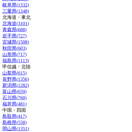
岐阜県
(
1332
)
三重県
(
1248
)
北海道・東北
北海道
(
3101
)
青森県
(
688
)
岩手県
(
727
)
宮城県
(
1508
)
秋田県
(
603
)
山形県
(
717
)
福島県
(
1113
)
甲信越・北陸
山梨県
(
615
)
長野県
(
1356
)
新潟県
(
1282
)
富山県
(
659
)
石川県
(
760
)
福井県
(
481
)
中国・四国
鳥取県
(
417
)
島根県
(
558
)
岡山県
(
1351
)