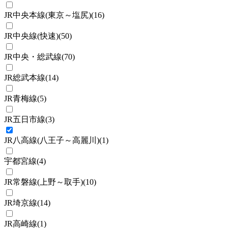
JR中央本線(東京～塩尻)
(
16
)
JR中央線(快速)
(
50
)
JR中央・総武線
(
70
)
JR総武本線
(
14
)
JR青梅線
(
5
)
JR五日市線
(
3
)
JR八高線(八王子～高麗川)
(
1
)
宇都宮線
(
4
)
JR常磐線(上野～取手)
(
10
)
JR埼京線
(
14
)
JR高崎線
(
1
)