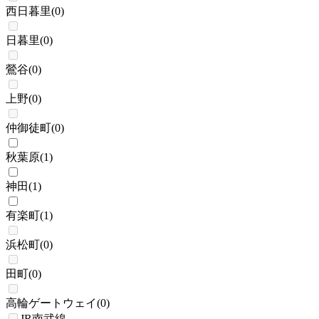
西日暮里
(
0
)
日暮里
(
0
)
鶯谷
(
0
)
上野
(
0
)
仲御徒町
(
0
)
秋葉原
(
1
)
神田
(
1
)
有楽町
(
1
)
浜松町
(
0
)
田町
(
0
)
高輪ゲートウェイ
(
0
)
JR南武線