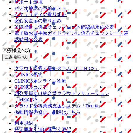
サポート環境
ビデオ通話の事前テスト
セキュリティの取り組み
安心安全への取り組み
PHR指針に係るチェックシート確認結果の公表
電子版お薬手帳ガイドラインに係るチェックシート確
認結果の公表
医療機関の方
医療機関の方
クラウド診療
支援システム
「CLINICS」
CLINICS予約
CLINICSオンライン診療
CLINICSカルテ
調剤薬局向け統合型クラウドソリューション
「MEDIXS」
クラウド歯科業務
支援システム
「Dentis」
掲載情報の修正・削除はこちら
利用規約
特定商取引法に基づく表記