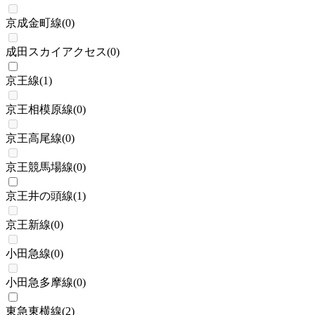
京成金町線
(
0
)
成田スカイアクセス
(
0
)
京王線
(
1
)
京王相模原線
(
0
)
京王高尾線
(
0
)
京王競馬場線
(
0
)
京王井の頭線
(
1
)
京王新線
(
0
)
小田急線
(
0
)
小田急多摩線
(
0
)
東急東横線
(
2
)