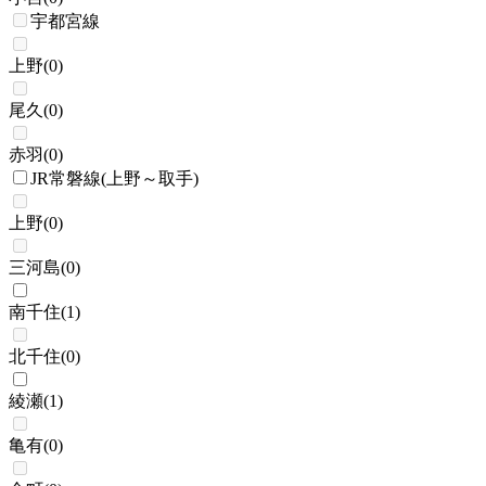
宇都宮線
上野
(
0
)
尾久
(
0
)
赤羽
(
0
)
JR常磐線(上野～取手)
上野
(
0
)
三河島
(
0
)
南千住
(
1
)
北千住
(
0
)
綾瀬
(
1
)
亀有
(
0
)