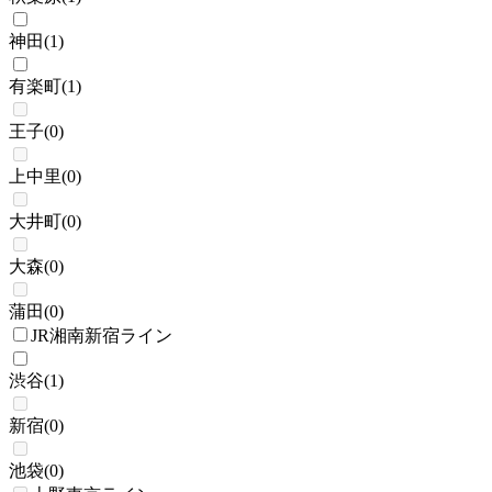
神田
(
1
)
有楽町
(
1
)
王子
(
0
)
上中里
(
0
)
大井町
(
0
)
大森
(
0
)
蒲田
(
0
)
JR湘南新宿ライン
渋谷
(
1
)
新宿
(
0
)
池袋
(
0
)