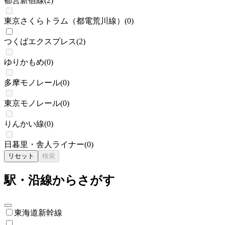
都営新宿線
(
2
)
東京さくらトラム（都電荒川線）
(
0
)
つくばエクスプレス
(
2
)
ゆりかもめ
(
0
)
多摩モノレール
(
0
)
東京モノレール
(
0
)
りんかい線
(
0
)
日暮里・舎人ライナー
(
0
)
リセット
検索
駅・沿線からさがす
東海道新幹線