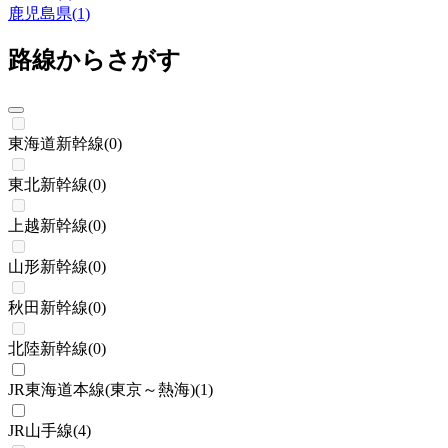
鹿児島県
(
1
)
路線からさがす
東海道新幹線
(
0
)
東北新幹線
(
0
)
上越新幹線
(
0
)
山形新幹線
(
0
)
秋田新幹線
(
0
)
北陸新幹線
(
0
)
JR東海道本線(東京～熱海)
(
1
)
JR山手線
(
4
)