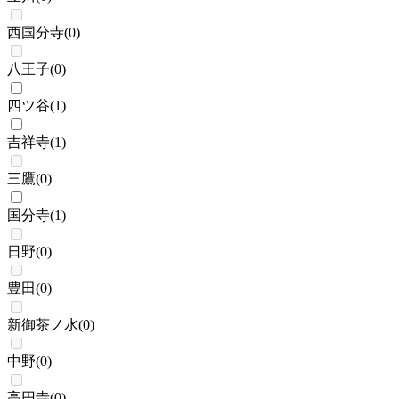
西国分寺
(
0
)
八王子
(
0
)
四ツ谷
(
1
)
吉祥寺
(
1
)
三鷹
(
0
)
国分寺
(
1
)
日野
(
0
)
豊田
(
0
)
新御茶ノ水
(
0
)
中野
(
0
)
高円寺
(
0
)