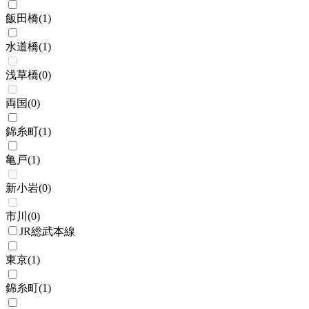
飯田橋
(
1
)
水道橋
(
1
)
浅草橋
(
0
)
両国
(
0
)
錦糸町
(
1
)
亀戸
(
1
)
新小岩
(
0
)
市川
(
0
)
JR総武本線
東京
(
1
)
錦糸町
(
1
)