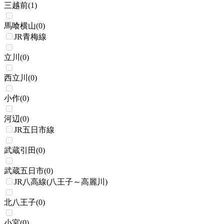
三越前
(
1
)
馬喰横山
(
0
)
JR青梅線
立川
(
0
)
西立川
(
0
)
小作
(
0
)
河辺
(
0
)
JR五日市線
武蔵引田
(
0
)
武蔵五日市
(
0
)
JR八高線(八王子～高麗川)
北八王子
(
0
)
小宮
(
0
)