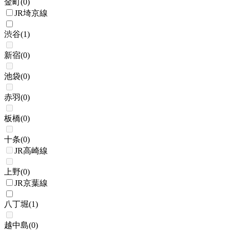
金町
(
0
)
JR埼京線
渋谷
(
1
)
新宿
(
0
)
池袋
(
0
)
赤羽
(
0
)
板橋
(
0
)
十条
(
0
)
JR高崎線
上野
(
0
)
JR京葉線
八丁堀
(
1
)
越中島
(
0
)