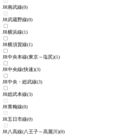
JR南武線
(
0
)
JR武蔵野線
(
0
)
JR横浜線
(
1
)
JR横須賀線
(
1
)
JR中央本線(東京～塩尻)
(
1
)
JR中央線(快速)
(
3
)
JR中央・総武線
(
3
)
JR総武本線
(
3
)
JR青梅線
(
0
)
JR五日市線
(
0
)
JR八高線(八王子～高麗川)
(
0
)