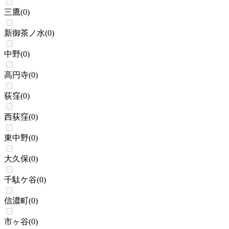
三鷹
(
0
)
新御茶ノ水
(
0
)
中野
(
0
)
高円寺
(
0
)
荻窪
(
0
)
西荻窪
(
0
)
東中野
(
0
)
大久保
(
0
)
千駄ケ谷
(
0
)
信濃町
(
0
)
市ヶ谷
(
0
)