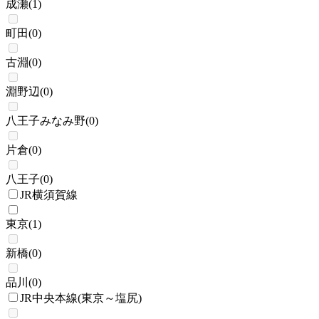
成瀬
(
1
)
町田
(
0
)
古淵
(
0
)
淵野辺
(
0
)
八王子みなみ野
(
0
)
片倉
(
0
)
八王子
(
0
)
JR横須賀線
東京
(
1
)
新橋
(
0
)
品川
(
0
)
JR中央本線(東京～塩尻)