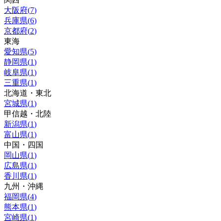
大阪府
(
7
)
兵庫県
(
6
)
京都府
(
2
)
東海
愛知県
(
5
)
静岡県
(
1
)
岐阜県
(
1
)
三重県
(
1
)
北海道・東北
宮城県
(
1
)
甲信越・北陸
新潟県
(
1
)
富山県
(
1
)
中国・四国
岡山県
(
1
)
広島県
(
1
)
香川県
(
1
)
九州・沖縄
福岡県
(
4
)
熊本県
(
1
)
宮崎県
(
1
)