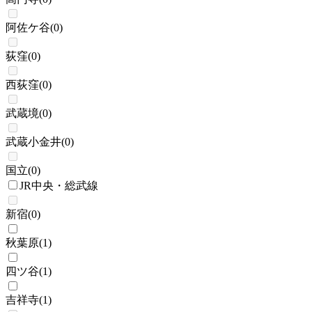
阿佐ケ谷
(
0
)
荻窪
(
0
)
西荻窪
(
0
)
武蔵境
(
0
)
武蔵小金井
(
0
)
国立
(
0
)
JR中央・総武線
新宿
(
0
)
秋葉原
(
1
)
四ツ谷
(
1
)
吉祥寺
(
1
)