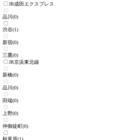
JR成田エクスプレス
品川
(
0
)
渋谷
(
1
)
新宿
(
0
)
三鷹
(
0
)
JR京浜東北線
新橋
(
0
)
品川
(
0
)
田端
(
0
)
上野
(
0
)
仲御徒町
(
0
)
秋葉原
(
1
)