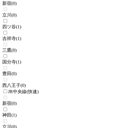
新宿
(
0
)
立川
(
0
)
四ツ谷
(
1
)
吉祥寺
(
1
)
三鷹
(
0
)
国分寺
(
1
)
豊田
(
0
)
西八王子
(
0
)
JR中央線(快速)
新宿
(
0
)
神田
(
1
)
立川
(
0
)