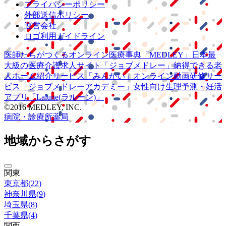
プライバシーポリシー
外部送信ポリシー
運営会社
ロゴ利用ガイドライン
医師たちがつくる
オンライン医療事典
「MEDLEY」
日本最
大級の
医療介護求人サイト
「ジョブメドレー」
納得できる
老
人ホーム紹介サービス
「みんかい」
オンライン
動画研修サー
ビス
「ジョブメドレー
アカデミー」
女性向け
生理予測・妊活
アプリ
「Lalune(ラルーン)」
©2016 MEDLEY, INC.
病院・診療所
薬局
地域からさがす
関東
東京都
(
22
)
神奈川県
(
9
)
埼玉県
(
8
)
千葉県
(
4
)
関西