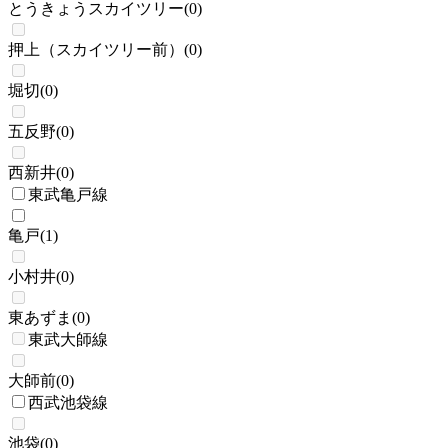
とうきょうスカイツリー
(
0
)
押上（スカイツリー前）
(
0
)
堀切
(
0
)
五反野
(
0
)
西新井
(
0
)
東武亀戸線
亀戸
(
1
)
小村井
(
0
)
東あずま
(
0
)
東武大師線
大師前
(
0
)
西武池袋線
池袋
(
0
)