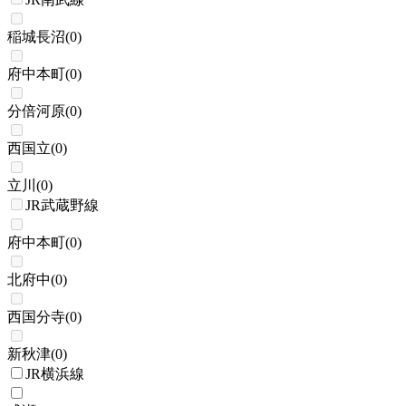
稲城長沼
(
0
)
府中本町
(
0
)
分倍河原
(
0
)
西国立
(
0
)
立川
(
0
)
JR武蔵野線
府中本町
(
0
)
北府中
(
0
)
西国分寺
(
0
)
新秋津
(
0
)
JR横浜線