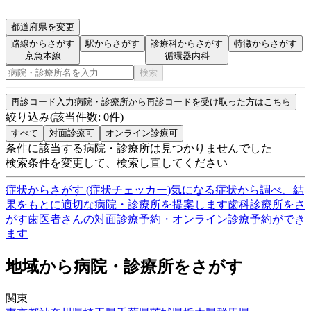
都道府県を変更
路線からさがす
駅からさがす
診療科からさがす
特徴からさがす
京急本線
循環器内科
検索
再診コード入力
病院・診療所から再診コードを受け取った方はこちら
絞り込み
(該当件数:
0
件)
すべて
対面診療可
オンライン診療可
条件に該当する病院・診療所は見つかりませんでした
検索条件を変更して、検索し直してください
症状からさがす (症状チェッカー)
気になる症状から調べ、結
果をもとに適切な病院・診療所を提案します
歯科診療所をさ
がす
歯医者さんの対面診療予約・オンライン診療予約ができ
ます
地域から病院・診療所をさがす
関東