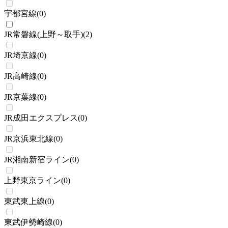
宇都宮線
(
0
)
JR常磐線(上野～取手)
(
2
)
JR埼京線
(
0
)
JR高崎線
(
0
)
JR京葉線
(
0
)
JR成田エクスプレス
(
0
)
JR京浜東北線
(
0
)
JR湘南新宿ライン
(
0
)
上野東京ライン
(
0
)
東武東上線
(
0
)
東武伊勢崎線
(
0
)