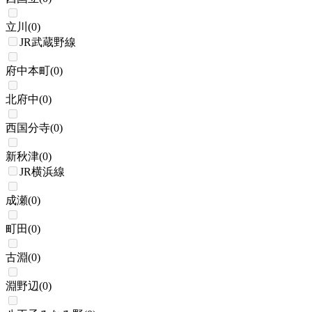
立川
(
0
)
JR武蔵野線
府中本町
(
0
)
北府中
(
0
)
西国分寺
(
0
)
新秋津
(
0
)
JR横浜線
成瀬
(
0
)
町田
(
0
)
古淵
(
0
)
淵野辺
(
0
)