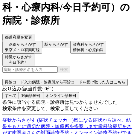
科・心療内科/今日予約可
）
の
病院・診療所
都道府県を変更
路線からさがす
駅からさがす
診療科からさがす
東京メトロ有楽町線
精神科・心療内科
特徴からさがす
今日予約可
検索
再診コード入力
病院・診療所から再診コードを受け取った方はこちら
絞り込み
(該当件数:
0
件)
すべて
対面診療可
オンライン診療可
条件に該当する病院・診療所は見つかりませんでした
検索条件を変更して、検索し直してください
症状からさがす (症状チェッカー)
気になる症状から調べ、結
果をもとに適切な病院・診療所を提案します
歯科診療所をさ
がす
歯医者さんの対面診療予約・オンライン診療予約ができ