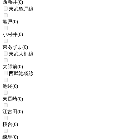
西新井
(
0
)
東武亀戸線
亀戸
(
0
)
小村井
(
0
)
東あずま
(
0
)
東武大師線
大師前
(
0
)
西武池袋線
池袋
(
0
)
東長崎
(
0
)
江古田
(
0
)
桜台
(
0
)
練馬
(
0
)