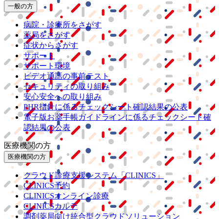
一般の方
病院・診療所をさがす
薬局をさがす
症状からさがす
サポート
サポート環境
ビデオ通話の事前テスト
セキュリティの取り組み
安心安全への取り組み
PHR指針に係るチェックシート確認結果の公表
電子版お薬手帳ガイドラインに係るチェックシート確
認結果の公表
医療機関の方
医療機関の方
クラウド診療
支援システム
「CLINICS」
CLINICS予約
CLINICSオンライン診療
CLINICSカルテ
調剤薬局向け統合型クラウドソリューション