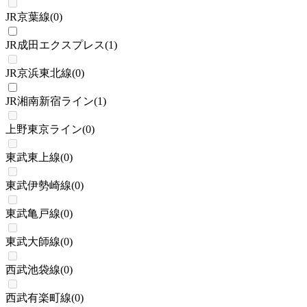
JR京葉線
(
0
)
JR成田エクスプレス
(
1
)
JR京浜東北線
(
0
)
JR湘南新宿ライン
(
1
)
上野東京ライン
(
0
)
東武東上線
(
0
)
東武伊勢崎線
(
0
)
東武亀戸線
(
0
)
東武大師線
(
0
)
西武池袋線
(
0
)
西武有楽町線
(
0
)