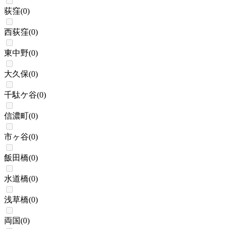
荻窪
(
0
)
西荻窪
(
0
)
東中野
(
0
)
大久保
(
0
)
千駄ケ谷
(
0
)
信濃町
(
0
)
市ヶ谷
(
0
)
飯田橋
(
0
)
水道橋
(
0
)
浅草橋
(
0
)
両国
(
0
)