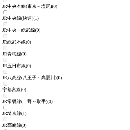
JR中央本線(東京～塩尻)
(
0
)
JR中央線(快速)
(
1
)
JR中央・総武線
(
0
)
JR総武本線
(
0
)
JR青梅線
(
0
)
JR五日市線
(
0
)
JR八高線(八王子～高麗川)
(
0
)
宇都宮線
(
0
)
JR常磐線(上野～取手)
(
0
)
JR埼京線
(
1
)
JR高崎線
(
0
)