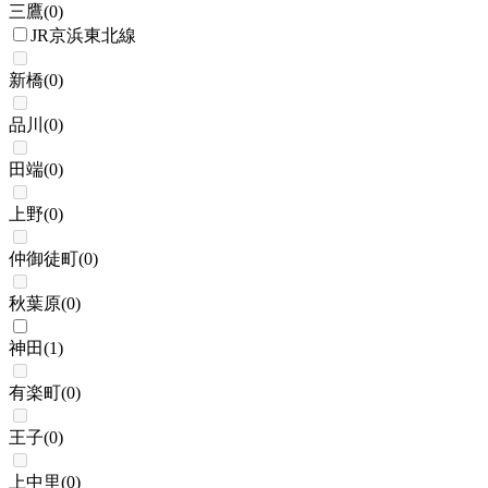
三鷹
(
0
)
JR京浜東北線
新橋
(
0
)
品川
(
0
)
田端
(
0
)
上野
(
0
)
仲御徒町
(
0
)
秋葉原
(
0
)
神田
(
1
)
有楽町
(
0
)
王子
(
0
)
上中里
(
0
)