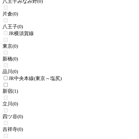
八王子みなみ野
(
0
)
片倉
(
0
)
八王子
(
0
)
JR横須賀線
東京
(
0
)
新橋
(
0
)
品川
(
0
)
JR中央本線(東京～塩尻)
新宿
(
1
)
立川
(
0
)
四ツ谷
(
0
)
吉祥寺
(
0
)