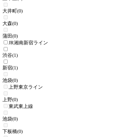
大井町
(
0
)
大森
(
0
)
蒲田
(
0
)
JR湘南新宿ライン
渋谷
(
1
)
新宿
(
1
)
池袋
(
0
)
上野東京ライン
上野
(
0
)
東武東上線
池袋
(
0
)
下板橋
(
0
)