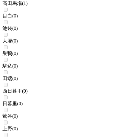
高田馬場
(
1
)
目白
(
0
)
池袋
(
0
)
大塚
(
0
)
巣鴨
(
0
)
駒込
(
0
)
田端
(
0
)
西日暮里
(
0
)
日暮里
(
0
)
鶯谷
(
0
)
上野
(
0
)