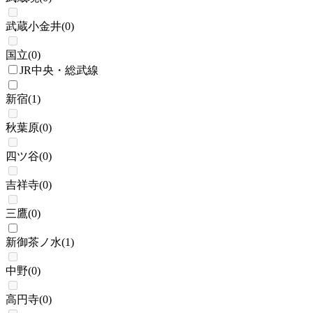
武蔵小金井
(
0
)
国立
(
0
)
JR中央・総武線
新宿
(
1
)
秋葉原
(
0
)
四ツ谷
(
0
)
吉祥寺
(
0
)
三鷹
(
0
)
新御茶ノ水
(
1
)
中野
(
0
)
高円寺
(
0
)