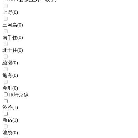
上野
(
0
)
三河島
(
0
)
南千住
(
0
)
北千住
(
0
)
綾瀬
(
0
)
亀有
(
0
)
金町
(
0
)
JR埼京線
渋谷
(
1
)
新宿
(
1
)
池袋
(
0
)