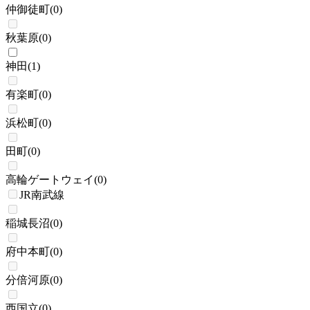
仲御徒町
(
0
)
秋葉原
(
0
)
神田
(
1
)
有楽町
(
0
)
浜松町
(
0
)
田町
(
0
)
高輪ゲートウェイ
(
0
)
JR南武線
稲城長沼
(
0
)
府中本町
(
0
)
分倍河原
(
0
)
西国立
(
0
)