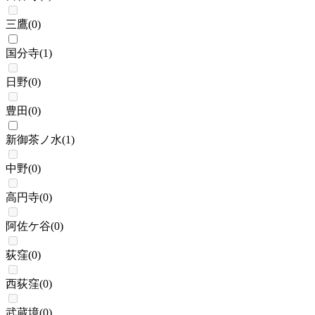
三鷹
(
0
)
国分寺
(
1
)
日野
(
0
)
豊田
(
0
)
新御茶ノ水
(
1
)
中野
(
0
)
高円寺
(
0
)
阿佐ケ谷
(
0
)
荻窪
(
0
)
西荻窪
(
0
)
武蔵境
(
0
)