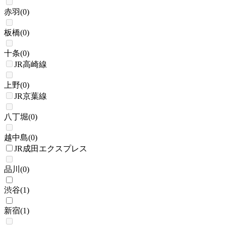
赤羽
(
0
)
板橋
(
0
)
十条
(
0
)
JR高崎線
上野
(
0
)
JR京葉線
八丁堀
(
0
)
越中島
(
0
)
JR成田エクスプレス
品川
(
0
)
渋谷
(
1
)
新宿
(
1
)