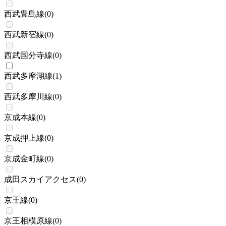
西武豊島線
(
0
)
西武新宿線
(
0
)
西武国分寺線
(
0
)
西武多摩湖線
(
1
)
西武多摩川線
(
0
)
京成本線
(
0
)
京成押上線
(
0
)
京成金町線
(
0
)
成田スカイアクセス
(
0
)
京王線
(
0
)
京王相模原線
(
0
)