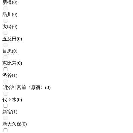
新橋
(
0
)
品川
(
0
)
大崎
(
0
)
五反田
(
0
)
目黒
(
0
)
恵比寿
(
0
)
渋谷
(
1
)
明治神宮前〈原宿〉
(
0
)
代々木
(
0
)
新宿
(
1
)
新大久保
(
0
)