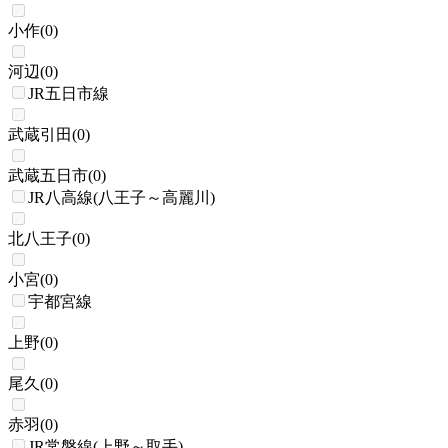
小作
(
0
)
河辺
(
0
)
JR五日市線
武蔵引田
(
0
)
武蔵五日市
(
0
)
JR八高線(八王子～高麗川)
北八王子
(
0
)
小宮
(
0
)
宇都宮線
上野
(
0
)
尾久
(
0
)
赤羽
(
0
)
JR常磐線(上野～取手)