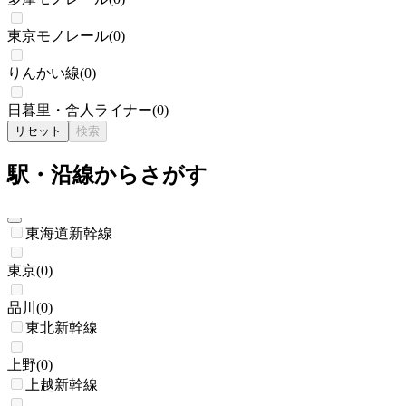
東京モノレール
(
0
)
りんかい線
(
0
)
日暮里・舎人ライナー
(
0
)
リセット
検索
駅・沿線からさがす
東海道新幹線
東京
(
0
)
品川
(
0
)
東北新幹線
上野
(
0
)
上越新幹線