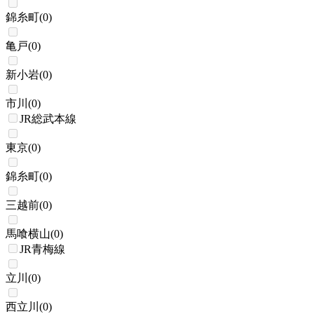
錦糸町
(
0
)
亀戸
(
0
)
新小岩
(
0
)
市川
(
0
)
JR総武本線
東京
(
0
)
錦糸町
(
0
)
三越前
(
0
)
馬喰横山
(
0
)
JR青梅線
立川
(
0
)
西立川
(
0
)