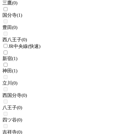
三鷹
(
0
)
国分寺
(
1
)
豊田
(
0
)
西八王子
(
0
)
JR中央線(快速)
新宿
(
1
)
神田
(
1
)
立川
(
0
)
西国分寺
(
0
)
八王子
(
0
)
四ツ谷
(
0
)
吉祥寺
(
0
)