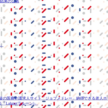
結果の公表
S」
級の
医療介護求人サイト
「ジョブメドレー」
納得できる
老人ホ
リ
「Lalune(ラルーン)」