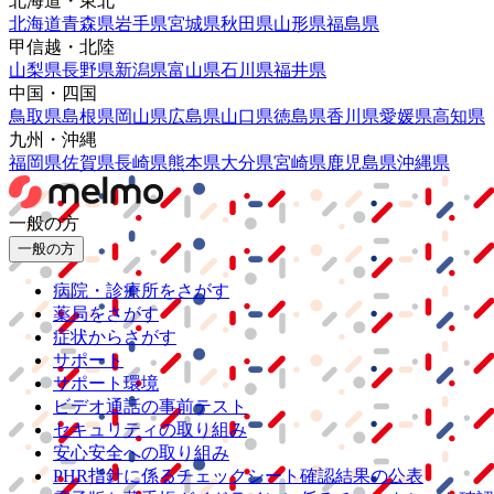
北海道・東北
北海道
青森県
岩手県
宮城県
秋田県
山形県
福島県
甲信越・北陸
山梨県
長野県
新潟県
富山県
石川県
福井県
中国・四国
鳥取県
島根県
岡山県
広島県
山口県
徳島県
香川県
愛媛県
高知県
九州・沖縄
福岡県
佐賀県
長崎県
熊本県
大分県
宮崎県
鹿児島県
沖縄県
一般の方
一般の方
病院・診療所をさがす
薬局をさがす
症状からさがす
サポート
サポート環境
ビデオ通話の事前テスト
セキュリティの取り組み
安心安全への取り組み
PHR指針に係るチェックシート確認結果の公表