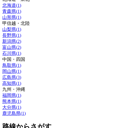
北海道
(
1
)
青森県
(
1
)
山形県
(
1
)
甲信越・北陸
山梨県
(
1
)
長野県
(
1
)
新潟県
(
2
)
富山県
(
2
)
石川県
(
1
)
中国・四国
鳥取県
(
1
)
岡山県
(
1
)
広島県
(
3
)
高知県
(
1
)
九州・沖縄
福岡県
(
1
)
熊本県
(
1
)
大分県
(
1
)
鹿児島県
(
1
)
路線からさがす