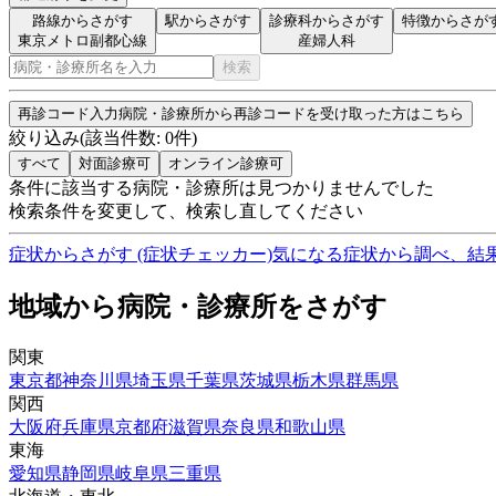
路線からさがす
駅からさがす
診療科からさがす
特徴からさが
東京メトロ副都心線
産婦人科
検索
再診コード入力
病院・診療所から再診コードを受け取った方はこちら
絞り込み
(該当件数:
0
件)
すべて
対面診療可
オンライン診療可
条件に該当する病院・診療所は見つかりませんでした
検索条件を変更して、検索し直してください
症状からさがす (症状チェッカー)
気になる症状から調べ、結
地域から病院・診療所をさがす
関東
東京都
神奈川県
埼玉県
千葉県
茨城県
栃木県
群馬県
関西
大阪府
兵庫県
京都府
滋賀県
奈良県
和歌山県
東海
愛知県
静岡県
岐阜県
三重県