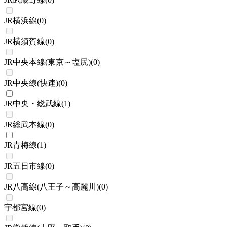
JR横浜線
(
0
)
JR横須賀線
(
0
)
JR中央本線(東京～塩尻)
(
0
)
JR中央線(快速)
(
0
)
JR中央・総武線
(
1
)
JR総武本線
(
0
)
JR青梅線
(
1
)
JR五日市線
(
0
)
JR八高線(八王子～高麗川)
(
0
)
宇都宮線
(
0
)