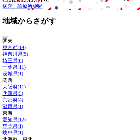
©2016 MEDLEY, INC.
病院・診療所
薬局
地域からさがす
関東
東京都
(
19
)
神奈川県
(
5
)
埼玉県
(
6
)
千葉県
(
11
)
茨城県
(
1
)
関西
大阪府
(
11
)
兵庫県
(
5
)
京都府
(
4
)
滋賀県
(
1
)
東海
愛知県
(
12
)
静岡県
(
1
)
岐阜県
(
1
)
北海道・東北