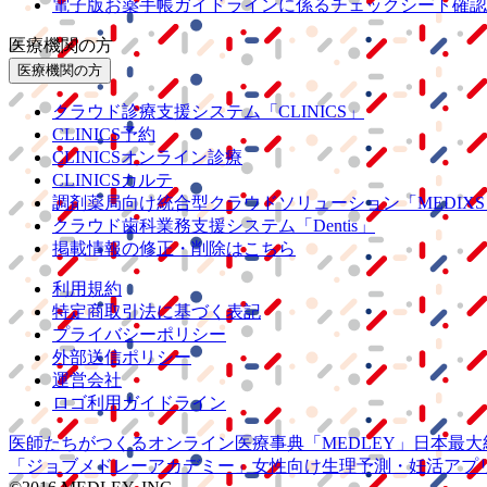
電子版お薬手帳ガイドラインに係るチェックシート確認
医療機関の方
医療機関の方
クラウド診療
支援システム
「CLINICS」
CLINICS予約
CLINICSオンライン診療
CLINICSカルテ
調剤薬局向け統合型クラウドソリューション
「MEDIX
クラウド歯科業務
支援システム
「Dentis」
掲載情報の修正・削除はこちら
利用規約
特定商取引法に基づく表記
プライバシーポリシー
外部送信ポリシー
運営会社
ロゴ利用ガイドライン
医師たちがつくる
オンライン医療事典
「MEDLEY」
日本最大
「ジョブメドレー
アカデミー」
女性向け
生理予測・妊活アプ