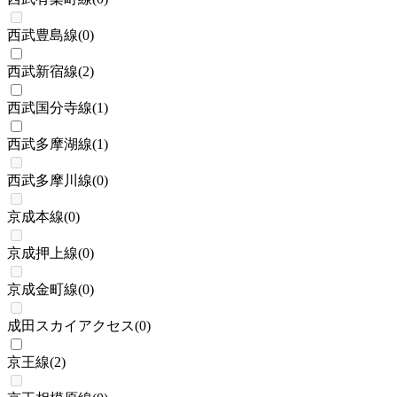
西武豊島線
(
0
)
西武新宿線
(
2
)
西武国分寺線
(
1
)
西武多摩湖線
(
1
)
西武多摩川線
(
0
)
京成本線
(
0
)
京成押上線
(
0
)
京成金町線
(
0
)
成田スカイアクセス
(
0
)
京王線
(
2
)