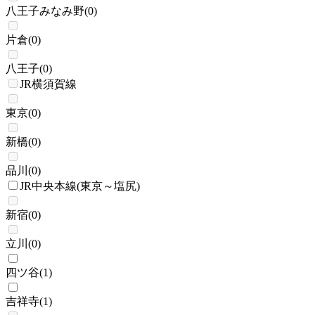
八王子みなみ野
(
0
)
片倉
(
0
)
八王子
(
0
)
JR横須賀線
東京
(
0
)
新橋
(
0
)
品川
(
0
)
JR中央本線(東京～塩尻)
新宿
(
0
)
立川
(
0
)
四ツ谷
(
1
)
吉祥寺
(
1
)