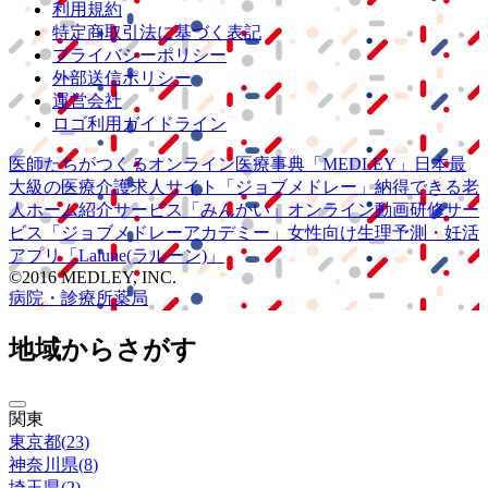
利用規約
特定商取引法に基づく表記
プライバシーポリシー
外部送信ポリシー
運営会社
ロゴ利用ガイドライン
医師たちがつくる
オンライン医療事典
「MEDLEY」
日本最
大級の
医療介護求人サイト
「ジョブメドレー」
納得できる
老
人ホーム紹介サービス
「みんかい」
オンライン
動画研修サー
ビス
「ジョブメドレー
アカデミー」
女性向け
生理予測・妊活
アプリ
「Lalune(ラルーン)」
©2016 MEDLEY, INC.
病院・診療所
薬局
地域からさがす
関東
東京都
(
23
)
神奈川県
(
8
)
埼玉県
(
2
)