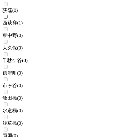
荻窪
(
0
)
西荻窪
(
1
)
東中野
(
0
)
大久保
(
0
)
千駄ケ谷
(
0
)
信濃町
(
0
)
市ヶ谷
(
0
)
飯田橋
(
0
)
水道橋
(
0
)
浅草橋
(
0
)
両国
(
0
)