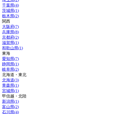
千葉県
(
4
)
茨城県
(
1
)
栃木県
(
2
)
関西
大阪府
(
7
)
兵庫県
(
8
)
京都府
(
2
)
滋賀県
(
1
)
和歌山県
(
1
)
東海
愛知県
(
7
)
静岡県
(
1
)
岐阜県
(
2
)
北海道・東北
北海道
(
3
)
青森県
(
1
)
宮城県
(
1
)
甲信越・北陸
新潟県
(
1
)
富山県
(
2
)
石川県
(
4
)