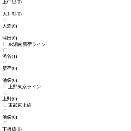
上中里
(
0
)
大井町
(
0
)
大森
(
0
)
蒲田
(
0
)
JR湘南新宿ライン
渋谷
(
1
)
新宿
(
0
)
池袋
(
0
)
上野東京ライン
上野
(
0
)
東武東上線
池袋
(
0
)
下板橋
(
0
)