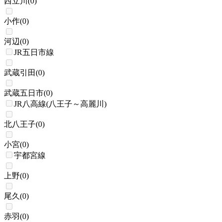
西立川
(
0
)
小作
(
0
)
河辺
(
0
)
JR五日市線
武蔵引田
(
0
)
武蔵五日市
(
0
)
JR八高線(八王子～高麗川)
北八王子
(
0
)
小宮
(
0
)
宇都宮線
上野
(
0
)
尾久
(
0
)
赤羽
(
0
)