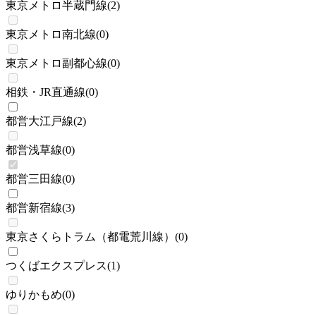
東京メトロ半蔵門線
(
2
)
東京メトロ南北線
(
0
)
東京メトロ副都心線
(
0
)
相鉄・JR直通線
(
0
)
都営大江戸線
(
2
)
都営浅草線
(
0
)
都営三田線
(
0
)
都営新宿線
(
3
)
東京さくらトラム（都電荒川線）
(
0
)
つくばエクスプレス
(
1
)
ゆりかもめ
(
0
)