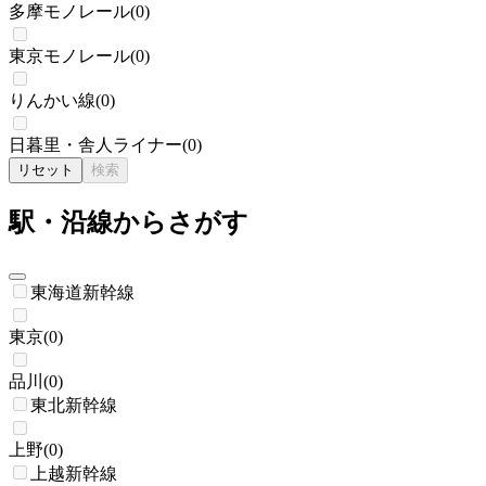
多摩モノレール
(
0
)
東京モノレール
(
0
)
りんかい線
(
0
)
日暮里・舎人ライナー
(
0
)
リセット
検索
駅・沿線からさがす
東海道新幹線
東京
(
0
)
品川
(
0
)
東北新幹線
上野
(
0
)
上越新幹線