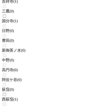
吉祥寺
(
1
)
三鷹
(
0
)
国分寺
(
1
)
日野
(
0
)
豊田
(
0
)
新御茶ノ水
(
0
)
中野
(
0
)
高円寺
(
0
)
阿佐ケ谷
(
0
)
荻窪
(
0
)
西荻窪
(
1
)