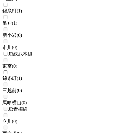
錦糸町
(
1
)
亀戸
(
1
)
新小岩
(
0
)
市川
(
0
)
JR総武本線
東京
(
0
)
錦糸町
(
1
)
三越前
(
0
)
馬喰横山
(
0
)
JR青梅線
立川
(
0
)