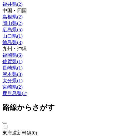
福井県
(
2
)
中国・四国
島根県
(
2
)
岡山県
(
2
)
広島県
(
5
)
山口県
(
1
)
徳島県
(
3
)
九州・沖縄
福岡県
(
6
)
佐賀県
(
1
)
長崎県
(
1
)
熊本県
(
3
)
大分県
(
1
)
宮崎県
(
2
)
鹿児島県
(
2
)
路線からさがす
東海道新幹線
(
0
)