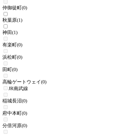
仲御徒町
(
0
)
秋葉原
(
1
)
神田
(
1
)
有楽町
(
0
)
浜松町
(
0
)
田町
(
0
)
高輪ゲートウェイ
(
0
)
JR南武線
稲城長沼
(
0
)
府中本町
(
0
)
分倍河原
(
0
)