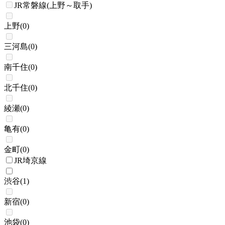
JR常磐線(上野～取手)
上野
(
0
)
三河島
(
0
)
南千住
(
0
)
北千住
(
0
)
綾瀬
(
0
)
亀有
(
0
)
金町
(
0
)
JR埼京線
渋谷
(
1
)
新宿
(
0
)
池袋
(
0
)