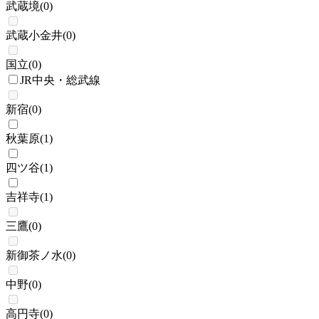
武蔵境
(
0
)
武蔵小金井
(
0
)
国立
(
0
)
JR中央・総武線
新宿
(
0
)
秋葉原
(
1
)
四ツ谷
(
1
)
吉祥寺
(
1
)
三鷹
(
0
)
新御茶ノ水
(
0
)
中野
(
0
)
高円寺
(
0
)