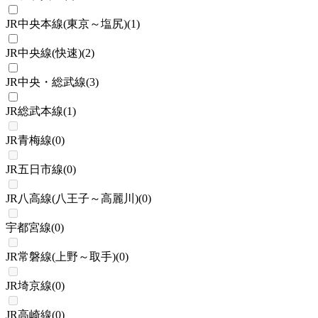
JR中央本線(東京～塩尻)
(
1
)
JR中央線(快速)
(
2
)
JR中央・総武線
(
3
)
JR総武本線
(
1
)
JR青梅線
(
0
)
JR五日市線
(
0
)
JR八高線(八王子～高麗川)
(
0
)
宇都宮線
(
0
)
JR常磐線(上野～取手)
(
0
)
JR埼京線
(
0
)
JR高崎線
(
0
)