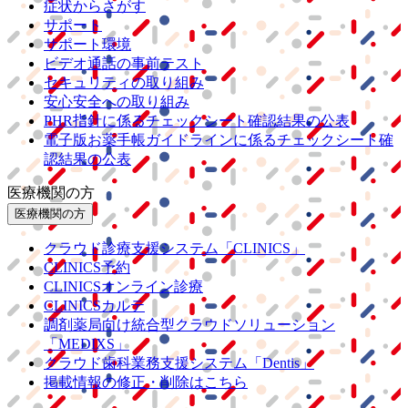
症状からさがす
サポート
サポート環境
ビデオ通話の事前テスト
セキュリティの取り組み
安心安全への取り組み
PHR指針に係るチェックシート確認結果の公表
電子版お薬手帳ガイドラインに係るチェックシート確
認結果の公表
医療機関の方
医療機関の方
クラウド診療
支援システム
「CLINICS」
CLINICS予約
CLINICSオンライン診療
CLINICSカルテ
調剤薬局向け統合型クラウドソリューション
「MEDIXS」
クラウド歯科業務
支援システム
「Dentis」
掲載情報の修正・削除はこちら