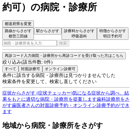
約可
）
の病院・診療所
都道府県を変更
路線からさがす
駅からさがす
診療科からさがす
特徴からさがす
都営三田線
呼吸器科
明日予約可
検索
再診コード入力
病院・診療所から再診コードを受け取った方はこちら
絞り込み
(該当件数:
0
件)
すべて
対面診療可
オンライン診療可
条件に該当する病院・診療所は見つかりませんでした
検索条件を変更して、検索し直してください
症状からさがす (症状チェッカー)
気になる症状から調べ、結
果をもとに適切な病院・診療所を提案します
歯科診療所をさ
がす
歯医者さんの対面診療予約・オンライン診療予約ができ
ます
地域から病院・診療所をさがす