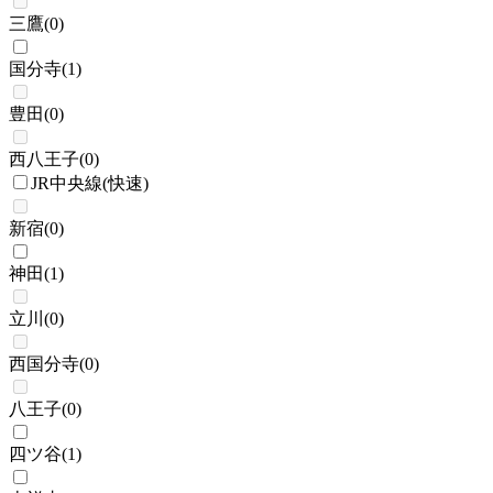
三鷹
(
0
)
国分寺
(
1
)
豊田
(
0
)
西八王子
(
0
)
JR中央線(快速)
新宿
(
0
)
神田
(
1
)
立川
(
0
)
西国分寺
(
0
)
八王子
(
0
)
四ツ谷
(
1
)