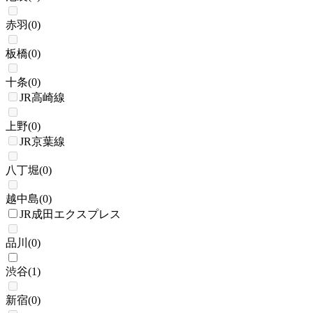
赤羽
(
0
)
板橋
(
0
)
十条
(
0
)
JR高崎線
上野
(
0
)
JR京葉線
八丁堀
(
0
)
越中島
(
0
)
JR成田エクスプレス
品川
(
0
)
渋谷
(
1
)
新宿
(
0
)