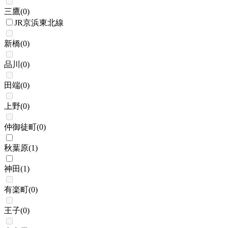
三鷹
(
0
)
JR京浜東北線
新橋
(
0
)
品川
(
0
)
田端
(
0
)
上野
(
0
)
仲御徒町
(
0
)
秋葉原
(
1
)
神田
(
1
)
有楽町
(
0
)
王子
(
0
)