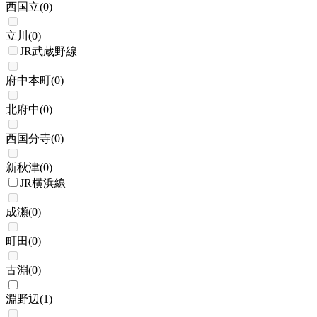
西国立
(
0
)
立川
(
0
)
JR武蔵野線
府中本町
(
0
)
北府中
(
0
)
西国分寺
(
0
)
新秋津
(
0
)
JR横浜線
成瀬
(
0
)
町田
(
0
)
古淵
(
0
)
淵野辺
(
1
)