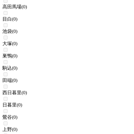
高田馬場
(
0
)
目白
(
0
)
池袋
(
0
)
大塚
(
0
)
巣鴨
(
0
)
駒込
(
0
)
田端
(
0
)
西日暮里
(
0
)
日暮里
(
0
)
鶯谷
(
0
)
上野
(
0
)