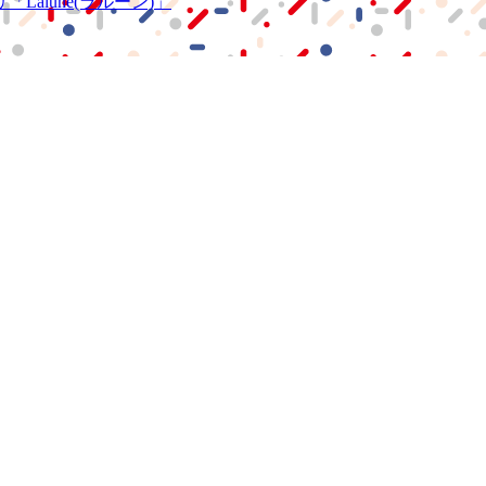
リ
「Lalune(ラルーン)」