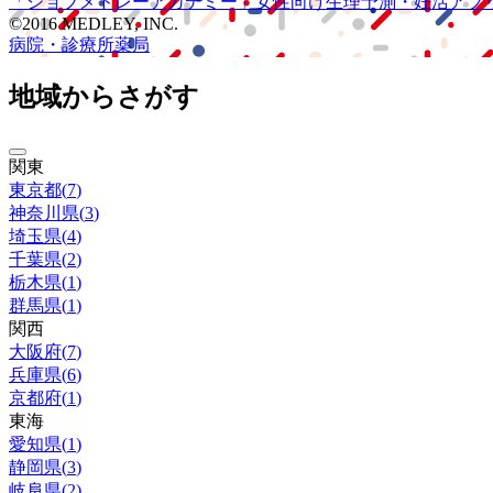
「ジョブメドレー
アカデミー」
女性向け
生理予測・妊活アプ
©2016 MEDLEY, INC.
病院・診療所
薬局
地域からさがす
関東
東京都
(
7
)
神奈川県
(
3
)
埼玉県
(
4
)
千葉県
(
2
)
栃木県
(
1
)
群馬県
(
1
)
関西
大阪府
(
7
)
兵庫県
(
6
)
京都府
(
1
)
東海
愛知県
(
1
)
静岡県
(
3
)
岐阜県
(
2
)