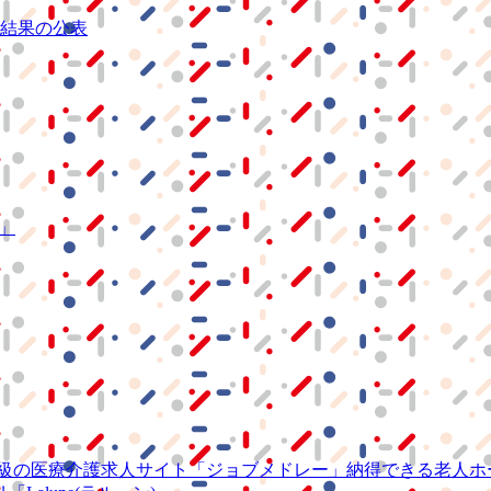
結果の公表
S」
級の
医療介護求人サイト
「ジョブメドレー」
納得できる
老人ホ