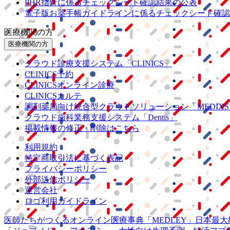
PHR指針に係るチェックシート確認結果の公表
電子版お薬手帳ガイドラインに係るチェックシート確認
医療機関の方
医療機関の方
クラウド診療
支援システム
「CLINICS」
CLINICS予約
CLINICSオンライン診療
CLINICSカルテ
調剤薬局向け統合型クラウドソリューション
「MEDIX
クラウド歯科業務
支援システム
「Dentis」
掲載情報の修正・削除はこちら
利用規約
特定商取引法に基づく表記
プライバシーポリシー
外部送信ポリシー
運営会社
ロゴ利用ガイドライン
医師たちがつくる
オンライン医療事典
「MEDLEY」
日本最大