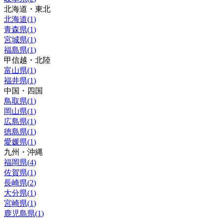
北海道・東北
北海道
(
1
)
青森県
(
1
)
宮城県
(
1
)
福島県
(
1
)
甲信越・北陸
富山県
(
1
)
福井県
(
1
)
中国・四国
鳥取県
(
1
)
岡山県
(
1
)
広島県
(
1
)
徳島県
(
1
)
愛媛県
(
1
)
九州・沖縄
福岡県
(
4
)
佐賀県
(
1
)
長崎県
(
2
)
大分県
(
1
)
宮崎県
(
1
)
鹿児島県
(
1
)