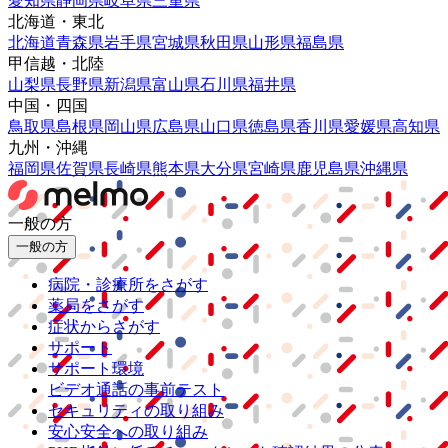
愛知県
静岡県
岐阜県
三重県
北海道・東北
北海道
青森県
岩手県
宮城県
秋田県
山形県
福島県
甲信越・北陸
山梨県
長野県
新潟県
富山県
石川県
福井県
中国・四国
鳥取県
島根県
岡山県
広島県
山口県
徳島県
香川県
愛媛県
高知県
九州・沖縄
福岡県
佐賀県
長崎県
熊本県
大分県
宮崎県
鹿児島県
沖縄県
一般の方
一般の方
病院・診療所をさがす
薬局をさがす
症状からさがす
サポート
サポート環境
ビデオ通話の事前テスト
セキュリティの取り組み
安心安全への取り組み