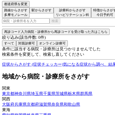
都道府県を変更
路線からさがす
駅からさがす
診療科からさがす
特徴からさが
多摩モノレール
リハビリテーション科
今日予約可
検索
再診コード入力
病院・診療所から再診コードを受け取った方はこちら
絞り込み
(該当件数:
0
件)
すべて
対面診療可
オンライン診療可
条件に該当する病院・診療所は見つかりませんでした
検索条件を変更して、検索し直してください
症状からさがす (症状チェッカー)
気になる症状から調べ、結
地域から病院・診療所をさがす
関東
東京都
神奈川県
埼玉県
千葉県
茨城県
栃木県
群馬県
関西
大阪府
兵庫県
京都府
滋賀県
奈良県
和歌山県
東海