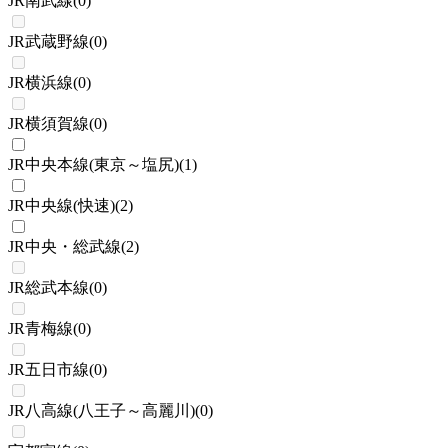
JR南武線
(
0
)
JR武蔵野線
(
0
)
JR横浜線
(
0
)
JR横須賀線
(
0
)
JR中央本線(東京～塩尻)
(
1
)
JR中央線(快速)
(
2
)
JR中央・総武線
(
2
)
JR総武本線
(
0
)
JR青梅線
(
0
)
JR五日市線
(
0
)
JR八高線(八王子～高麗川)
(
0
)