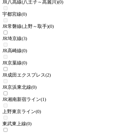
JR八高線(八王子～高麗川)
(
0
)
宇都宮線
(
0
)
JR常磐線(上野～取手)
(
0
)
JR埼京線
(
3
)
JR高崎線
(
0
)
JR京葉線
(
0
)
JR成田エクスプレス
(
2
)
JR京浜東北線
(
0
)
JR湘南新宿ライン
(
1
)
上野東京ライン
(
0
)
東武東上線
(
0
)