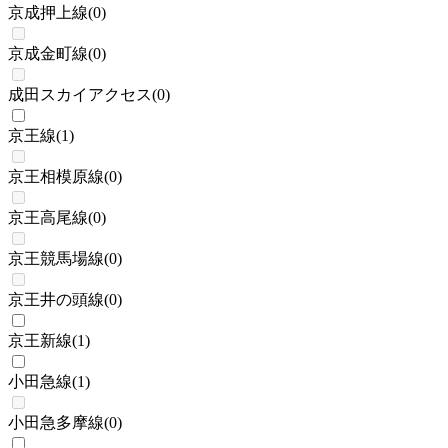
京成押上線
(
0
)
京成金町線
(
0
)
成田スカイアクセス
(
0
)
京王線
(
1
)
京王相模原線
(
0
)
京王高尾線
(
0
)
京王競馬場線
(
0
)
京王井の頭線
(
0
)
京王新線
(
1
)
小田急線
(
1
)
小田急多摩線
(
0
)