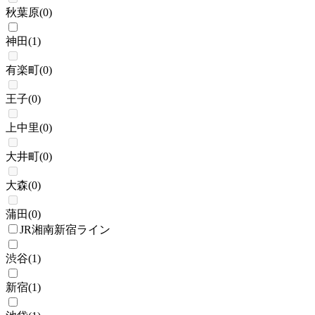
秋葉原
(
0
)
神田
(
1
)
有楽町
(
0
)
王子
(
0
)
上中里
(
0
)
大井町
(
0
)
大森
(
0
)
蒲田
(
0
)
JR湘南新宿ライン
渋谷
(
1
)
新宿
(
1
)