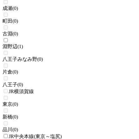
成瀬
(
0
)
町田
(
0
)
古淵
(
0
)
淵野辺
(
1
)
八王子みなみ野
(
0
)
片倉
(
0
)
八王子
(
0
)
JR横須賀線
東京
(
0
)
新橋
(
0
)
品川
(
0
)
JR中央本線(東京～塩尻)