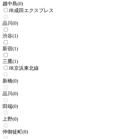
越中島
(
0
)
JR成田エクスプレス
品川
(
0
)
渋谷
(
1
)
新宿
(
1
)
三鷹
(
1
)
JR京浜東北線
新橋
(
0
)
品川
(
0
)
田端
(
0
)
上野
(
0
)
仲御徒町
(
0
)