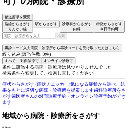
可
）
の病院・診療所
都道府県を変更
路線からさがす
駅からさがす
診療科からさがす
特徴からさがす
りんかい線
内科
今日予約可
検索
再診コード入力
病院・診療所から再診コードを受け取った方はこちら
絞り込み
(該当件数:
0
件)
すべて
対面診療可
オンライン診療可
条件に該当する病院・診療所は見つかりませんでした
検索条件を変更して、検索し直してください
症状からさがす (症状チェッカー)
気になる症状から調べ、結
果をもとに適切な病院・診療所を提案します
歯科診療所をさ
がす
歯医者さんの対面診療予約・オンライン診療予約ができ
ます
地域から病院・診療所をさがす