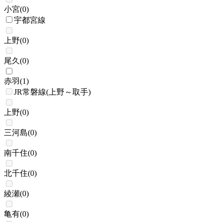
小宮
(
0
)
宇都宮線
上野
(
0
)
尾久
(
0
)
赤羽
(
1
)
JR常磐線(上野～取手)
上野
(
0
)
三河島
(
0
)
南千住
(
0
)
北千住
(
0
)
綾瀬
(
0
)
亀有
(
0
)