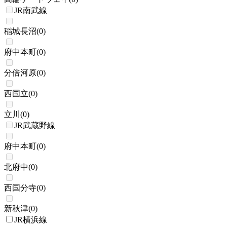
JR南武線
稲城長沼
(
0
)
府中本町
(
0
)
分倍河原
(
0
)
西国立
(
0
)
立川
(
0
)
JR武蔵野線
府中本町
(
0
)
北府中
(
0
)
西国分寺
(
0
)
新秋津
(
0
)
JR横浜線