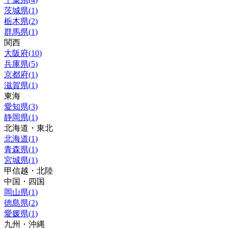
茨城県
(
1
)
栃木県
(
2
)
群馬県
(
1
)
関西
大阪府
(
10
)
兵庫県
(
5
)
京都府
(
1
)
滋賀県
(
1
)
東海
愛知県
(
3
)
静岡県
(
1
)
北海道・東北
北海道
(
1
)
青森県
(
1
)
宮城県
(
1
)
甲信越・北陸
中国・四国
岡山県
(
1
)
徳島県
(
2
)
愛媛県
(
1
)
九州・沖縄