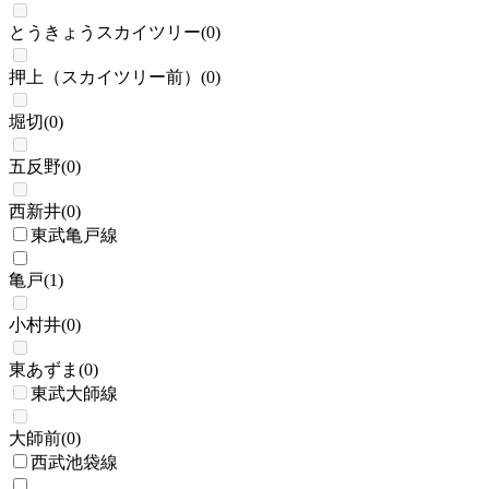
とうきょうスカイツリー
(
0
)
押上（スカイツリー前）
(
0
)
堀切
(
0
)
五反野
(
0
)
西新井
(
0
)
東武亀戸線
亀戸
(
1
)
小村井
(
0
)
東あずま
(
0
)
東武大師線
大師前
(
0
)
西武池袋線