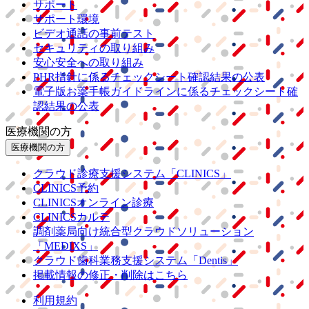
サポート
サポート環境
ビデオ通話の事前テスト
セキュリティの取り組み
安心安全への取り組み
PHR指針に係るチェックシート確認結果の公表
電子版お薬手帳ガイドラインに係るチェックシート確
認結果の公表
医療機関の方
医療機関の方
クラウド診療
支援システム
「CLINICS」
CLINICS予約
CLINICSオンライン診療
CLINICSカルテ
調剤薬局向け統合型クラウドソリューション
「MEDIXS」
クラウド歯科業務
支援システム
「Dentis」
掲載情報の修正・削除はこちら
利用規約