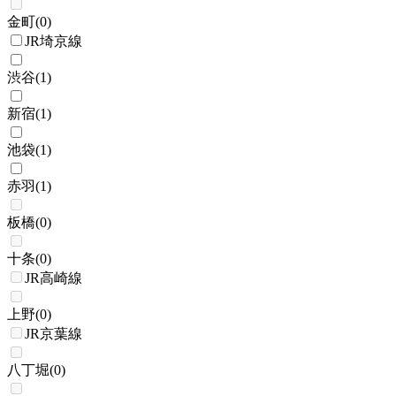
金町
(
0
)
JR埼京線
渋谷
(
1
)
新宿
(
1
)
池袋
(
1
)
赤羽
(
1
)
板橋
(
0
)
十条
(
0
)
JR高崎線
上野
(
0
)
JR京葉線
八丁堀
(
0
)