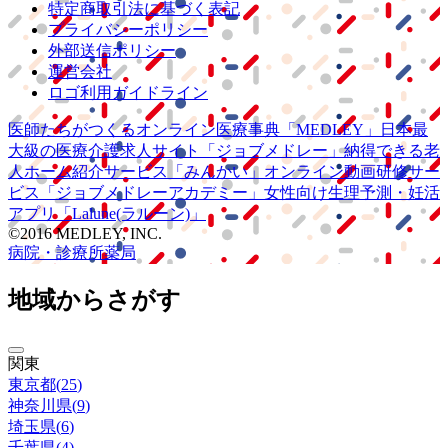
特定商取引法に基づく表記
プライバシーポリシー
外部送信ポリシー
運営会社
ロゴ利用ガイドライン
医師たちがつくる
オンライン医療事典
「MEDLEY」
日本最
大級の
医療介護求人サイト
「ジョブメドレー」
納得できる
老
人ホーム紹介サービス
「みんかい」
オンライン
動画研修サー
ビス
「ジョブメドレー
アカデミー」
女性向け
生理予測・妊活
アプリ
「Lalune(ラルーン)」
©2016 MEDLEY, INC.
病院・診療所
薬局
地域からさがす
関東
東京都
(
25
)
神奈川県
(
9
)
埼玉県
(
6
)
千葉県
(
4
)