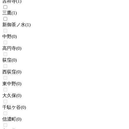
吉祥寺
(
1
)
三鷹
(
1
)
新御茶ノ水
(
1
)
中野
(
0
)
高円寺
(
0
)
荻窪
(
0
)
西荻窪
(
0
)
東中野
(
0
)
大久保
(
0
)
千駄ケ谷
(
0
)
信濃町
(
0
)