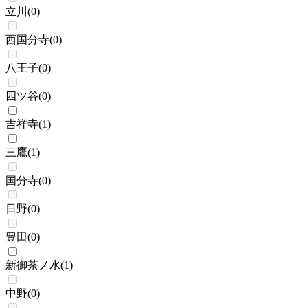
立川
(
0
)
西国分寺
(
0
)
八王子
(
0
)
四ツ谷
(
0
)
吉祥寺
(
1
)
三鷹
(
1
)
国分寺
(
0
)
日野
(
0
)
豊田
(
0
)
新御茶ノ水
(
1
)
中野
(
0
)