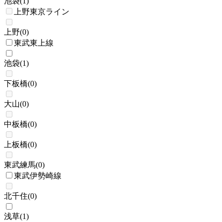
池袋
(
1
)
上野東京ライン
上野
(
0
)
東武東上線
池袋
(
1
)
下板橋
(
0
)
大山
(
0
)
中板橋
(
0
)
上板橋
(
0
)
東武練馬
(
0
)
東武伊勢崎線
北千住
(
0
)
浅草
(
1
)