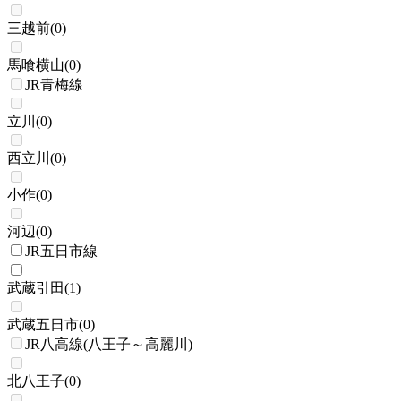
三越前
(
0
)
馬喰横山
(
0
)
JR青梅線
立川
(
0
)
西立川
(
0
)
小作
(
0
)
河辺
(
0
)
JR五日市線
武蔵引田
(
1
)
武蔵五日市
(
0
)
JR八高線(八王子～高麗川)
北八王子
(
0
)