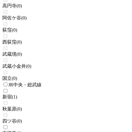
高円寺
(
0
)
阿佐ケ谷
(
0
)
荻窪
(
0
)
西荻窪
(
0
)
武蔵境
(
0
)
武蔵小金井
(
0
)
国立
(
0
)
JR中央・総武線
新宿
(
1
)
秋葉原
(
0
)
四ツ谷
(
0
)