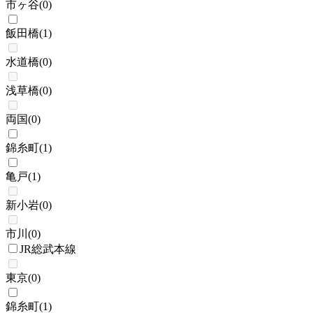
市ヶ谷
(
0
)
飯田橋
(
1
)
水道橋
(
0
)
浅草橋
(
0
)
両国
(
0
)
錦糸町
(
1
)
亀戸
(
1
)
新小岩
(
0
)
市川
(
0
)
JR総武本線
東京
(
0
)
錦糸町
(
1
)