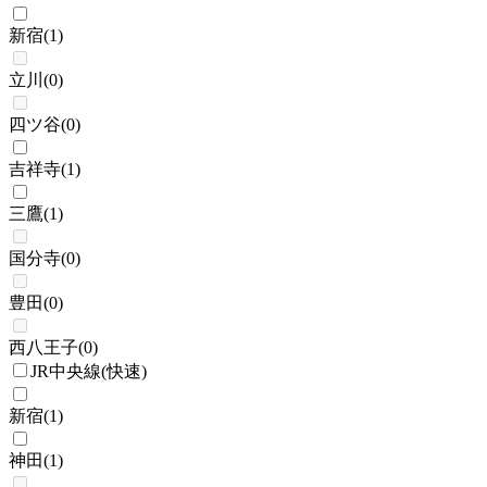
新宿
(
1
)
立川
(
0
)
四ツ谷
(
0
)
吉祥寺
(
1
)
三鷹
(
1
)
国分寺
(
0
)
豊田
(
0
)
西八王子
(
0
)
JR中央線(快速)
新宿
(
1
)
神田
(
1
)