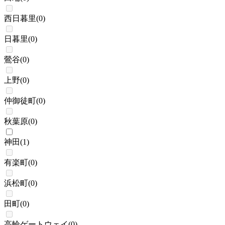
西日暮里
(
0
)
日暮里
(
0
)
鶯谷
(
0
)
上野
(
0
)
仲御徒町
(
0
)
秋葉原
(
0
)
神田
(
1
)
有楽町
(
0
)
浜松町
(
0
)
田町
(
0
)
高輪ゲートウェイ
(
0
)