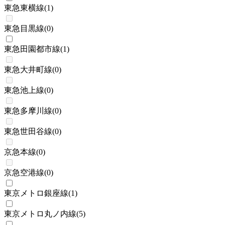
東急東横線
(
1
)
東急目黒線
(
0
)
東急田園都市線
(
1
)
東急大井町線
(
0
)
東急池上線
(
0
)
東急多摩川線
(
0
)
東急世田谷線
(
0
)
京急本線
(
0
)
京急空港線
(
0
)
東京メトロ銀座線
(
1
)
東京メトロ丸ノ内線
(
5
)