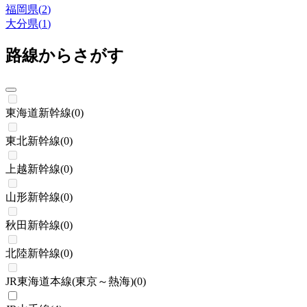
福岡県
(
2
)
大分県
(
1
)
路線からさがす
東海道新幹線
(
0
)
東北新幹線
(
0
)
上越新幹線
(
0
)
山形新幹線
(
0
)
秋田新幹線
(
0
)
北陸新幹線
(
0
)
JR東海道本線(東京～熱海)
(
0
)