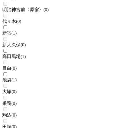
明治神宮前〈原宿〉
(
0
)
代々木
(
0
)
新宿
(
1
)
新大久保
(
0
)
高田馬場
(
1
)
目白
(
0
)
池袋
(
1
)
大塚
(
0
)
巣鴨
(
0
)
駒込
(
0
)
田端
(
0
)