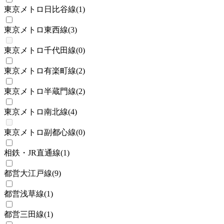
東京メトロ日比谷線
(
1
)
東京メトロ東西線
(
3
)
東京メトロ千代田線
(
0
)
東京メトロ有楽町線
(
2
)
東京メトロ半蔵門線
(
2
)
東京メトロ南北線
(
4
)
東京メトロ副都心線
(
0
)
相鉄・JR直通線
(
1
)
都営大江戸線
(
9
)
都営浅草線
(
1
)
都営三田線
(
1
)