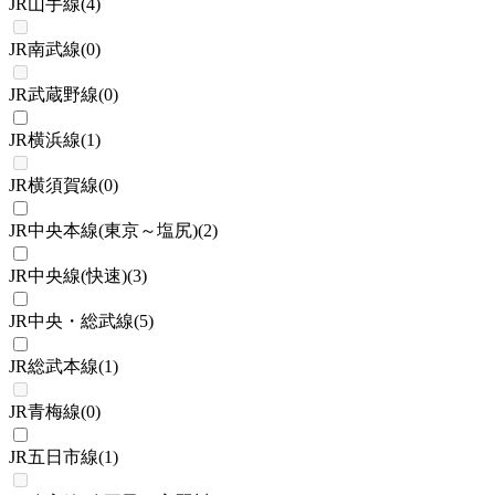
JR山手線
(
4
)
JR南武線
(
0
)
JR武蔵野線
(
0
)
JR横浜線
(
1
)
JR横須賀線
(
0
)
JR中央本線(東京～塩尻)
(
2
)
JR中央線(快速)
(
3
)
JR中央・総武線
(
5
)
JR総武本線
(
1
)
JR青梅線
(
0
)
JR五日市線
(
1
)