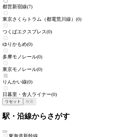
都営新宿線
(
7
)
東京さくらトラム（都電荒川線）
(
0
)
つくばエクスプレス
(
0
)
ゆりかもめ
(
0
)
多摩モノレール
(
0
)
東京モノレール
(
0
)
りんかい線
(
0
)
日暮里・舎人ライナー
(
0
)
リセット
検索
駅・沿線からさがす
東海道新幹線