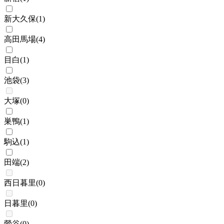
新大久保
(
1
)
高田馬場
(
4
)
目白
(
1
)
池袋
(
3
)
大塚
(
0
)
巣鴨
(
1
)
駒込
(
1
)
田端
(
2
)
西日暮里
(
0
)
日暮里
(
0
)
鶯谷
(
0
)