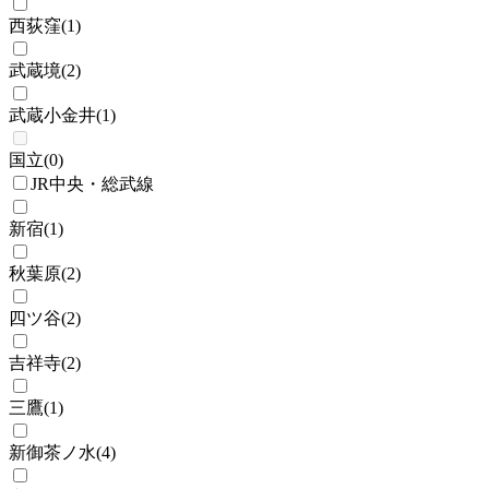
西荻窪
(
1
)
武蔵境
(
2
)
武蔵小金井
(
1
)
国立
(
0
)
JR中央・総武線
新宿
(
1
)
秋葉原
(
2
)
四ツ谷
(
2
)
吉祥寺
(
2
)
三鷹
(
1
)
新御茶ノ水
(
4
)