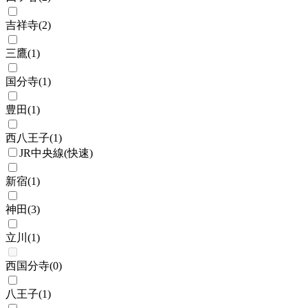
吉祥寺
(
2
)
三鷹
(
1
)
国分寺
(
1
)
豊田
(
1
)
西八王子
(
1
)
JR中央線(快速)
新宿
(
1
)
神田
(
3
)
立川
(
1
)
西国分寺
(
0
)
八王子
(
1
)