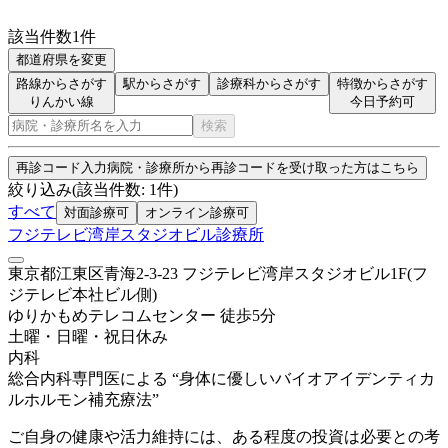
該当件数
1
件
都道府県を変更
路線からさがす
駅からさがす
診療科からさがす
特徴からさがす
りんかい線
今日予約可
検索
再診コード入力
病院・診療所から再診コードを受け取った方はこちら
絞り込み
(該当件数:
1
件)
すべて
対面診療可
オンライン診療可
フジテレビ湾岸スタジオビル診療所
東京都江東区青海2-3-23 フジテレビ湾岸スタジオビル1F(フ
ジテレビ本社ビル側)
ゆりかもめ
テレコムセンター
徒歩
5
分
土曜・日曜・祝日
休み
内科
総合内科専門医による “身体に優しいバイオアイデンティカ
ルホルモン補充療法”
ご自身の健康や活力維持には、ある程度の投資は必要との考