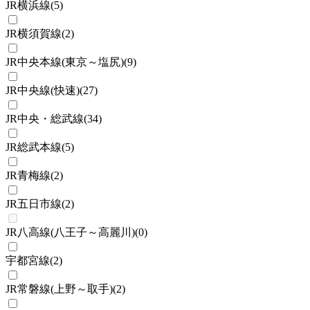
JR横浜線
(
5
)
JR横須賀線
(
2
)
JR中央本線(東京～塩尻)
(
9
)
JR中央線(快速)
(
27
)
JR中央・総武線
(
34
)
JR総武本線
(
5
)
JR青梅線
(
2
)
JR五日市線
(
2
)
JR八高線(八王子～高麗川)
(
0
)
宇都宮線
(
2
)
JR常磐線(上野～取手)
(
2
)