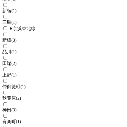
新宿
(
1
)
三鷹
(
1
)
JR京浜東北線
新橋
(
3
)
品川
(
1
)
田端
(
2
)
上野
(
1
)
仲御徒町
(
1
)
秋葉原
(
2
)
神田
(
3
)
有楽町
(
1
)