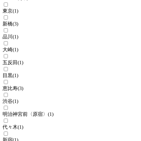
東京
(
1
)
新橋
(
3
)
品川
(
1
)
大崎
(
1
)
五反田
(
1
)
目黒
(
1
)
恵比寿
(
3
)
渋谷
(
1
)
明治神宮前〈原宿〉
(
1
)
代々木
(
1
)
新宿
(
1
)