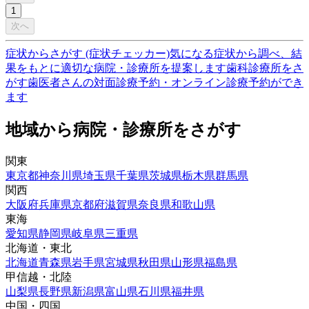
1
次へ
症状からさがす (症状チェッカー)
気になる症状から調べ、結
果をもとに適切な病院・診療所を提案します
歯科診療所をさ
がす
歯医者さんの対面診療予約・オンライン診療予約ができ
ます
地域から病院・診療所をさがす
関東
東京都
神奈川県
埼玉県
千葉県
茨城県
栃木県
群馬県
関西
大阪府
兵庫県
京都府
滋賀県
奈良県
和歌山県
東海
愛知県
静岡県
岐阜県
三重県
北海道・東北
北海道
青森県
岩手県
宮城県
秋田県
山形県
福島県
甲信越・北陸
山梨県
長野県
新潟県
富山県
石川県
福井県
中国・四国