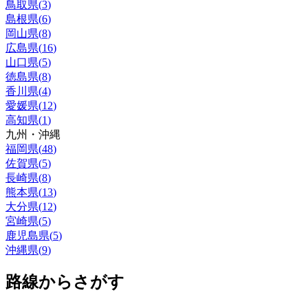
鳥取県
(
3
)
島根県
(
6
)
岡山県
(
8
)
広島県
(
16
)
山口県
(
5
)
徳島県
(
8
)
香川県
(
4
)
愛媛県
(
12
)
高知県
(
1
)
九州・沖縄
福岡県
(
48
)
佐賀県
(
5
)
長崎県
(
8
)
熊本県
(
13
)
大分県
(
12
)
宮崎県
(
5
)
鹿児島県
(
5
)
沖縄県
(
9
)
路線からさがす