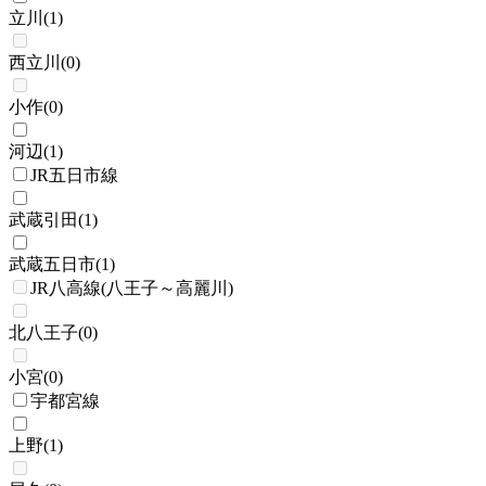
立川
(
1
)
西立川
(
0
)
小作
(
0
)
河辺
(
1
)
JR五日市線
武蔵引田
(
1
)
武蔵五日市
(
1
)
JR八高線(八王子～高麗川)
北八王子
(
0
)
小宮
(
0
)
宇都宮線
上野
(
1
)