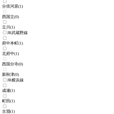
分倍河原
(
1
)
西国立
(
0
)
立川
(
1
)
JR武蔵野線
府中本町
(
1
)
北府中
(
1
)
西国分寺
(
0
)
新秋津
(
0
)
JR横浜線
成瀬
(
1
)
町田
(
1
)
古淵
(
1
)