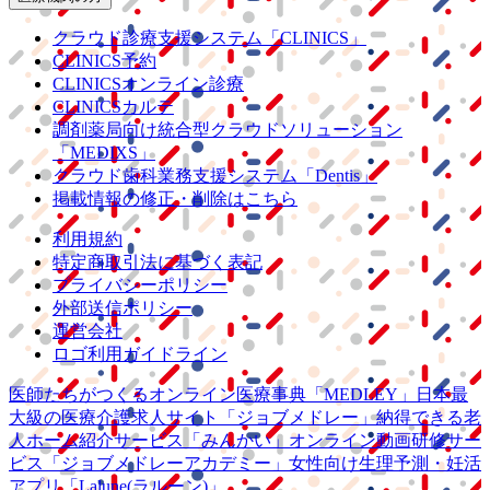
クラウド診療
支援システム
「CLINICS」
CLINICS予約
CLINICSオンライン診療
CLINICSカルテ
調剤薬局向け統合型クラウドソリューション
「MEDIXS」
クラウド歯科業務
支援システム
「Dentis」
掲載情報の修正・削除はこちら
利用規約
特定商取引法に基づく表記
プライバシーポリシー
外部送信ポリシー
運営会社
ロゴ利用ガイドライン
医師たちがつくる
オンライン医療事典
「MEDLEY」
日本最
大級の
医療介護求人サイト
「ジョブメドレー」
納得できる
老
人ホーム紹介サービス
「みんかい」
オンライン
動画研修サー
ビス
「ジョブメドレー
アカデミー」
女性向け
生理予測・妊活
アプリ
「Lalune(ラルーン)」