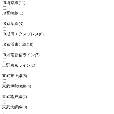
JR埼京線
(
11
)
JR高崎線
(
1
)
JR京葉線
(
3
)
JR成田エクスプレス
(
6
)
JR京浜東北線
(
10
)
JR湘南新宿ライン
(
7
)
上野東京ライン
(
1
)
東武東上線
(
6
)
東武伊勢崎線
(
4
)
東武亀戸線
(
2
)
東武大師線
(
0
)