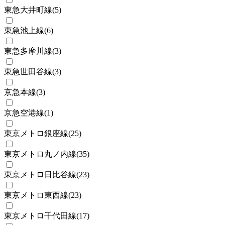
東急大井町線
(
5
)
東急池上線
(
6
)
東急多摩川線
(
3
)
東急世田谷線
(
3
)
京急本線
(
3
)
京急空港線
(
1
)
東京メトロ銀座線
(
25
)
東京メトロ丸ノ内線
(
35
)
東京メトロ日比谷線
(
23
)
東京メトロ東西線
(
23
)
東京メトロ千代田線
(
17
)