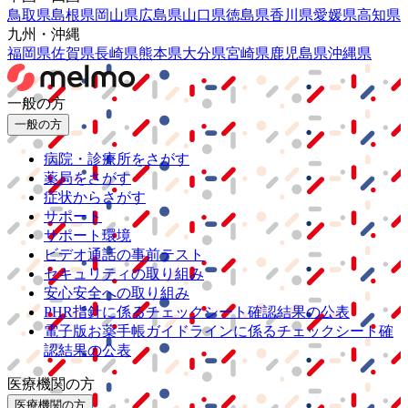
鳥取県
島根県
岡山県
広島県
山口県
徳島県
香川県
愛媛県
高知県
九州・沖縄
福岡県
佐賀県
長崎県
熊本県
大分県
宮崎県
鹿児島県
沖縄県
一般の方
一般の方
病院・診療所をさがす
薬局をさがす
症状からさがす
サポート
サポート環境
ビデオ通話の事前テスト
セキュリティの取り組み
安心安全への取り組み
PHR指針に係るチェックシート確認結果の公表
電子版お薬手帳ガイドラインに係るチェックシート確
認結果の公表
医療機関の方
医療機関の方