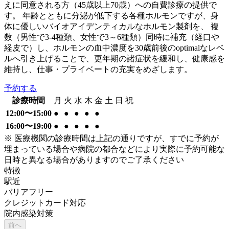
えに同意される方（45歳以上70歳）への自費診療の提供で
す。 年齢とともに分泌が低下する各種ホルモンですが、身
体に優しいバイオアイデンティカルなホルモン製剤を、 複
数（男性で3-4種類、女性で3～6種類）同時に補充（経口や
経皮で）し、ホルモンの血中濃度を30歳前後のoptimalなレベ
ルへ引き上げることで、更年期の諸症状を緩和し、健康感を
維持し、仕事・プライベートの充実をめざします。
予約する
診療時間
月
火
水
木
金
土
日
祝
12:00〜15:00
●
●
●
●
●
16:00〜19:00
●
●
●
●
●
※ 医療機関の診療時間は上記の通りですが、すでに予約が
埋まっている場合や病院の都合などにより実際に予約可能な
日時と異なる場合がありますのでご了承ください
特徴
駅近
バリアフリー
クレジットカード対応
院内感染対策
前へ