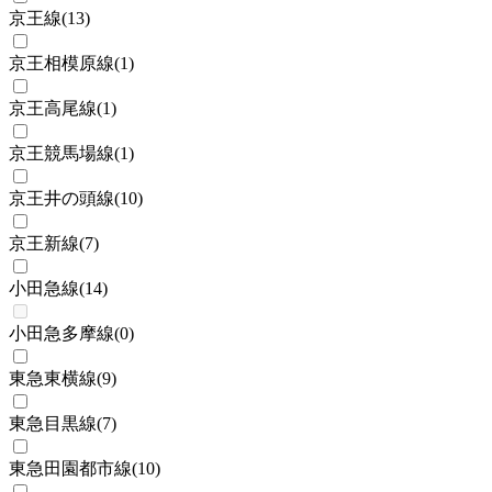
京王線
(
13
)
京王相模原線
(
1
)
京王高尾線
(
1
)
京王競馬場線
(
1
)
京王井の頭線
(
10
)
京王新線
(
7
)
小田急線
(
14
)
小田急多摩線
(
0
)
東急東横線
(
9
)
東急目黒線
(
7
)
東急田園都市線
(
10
)