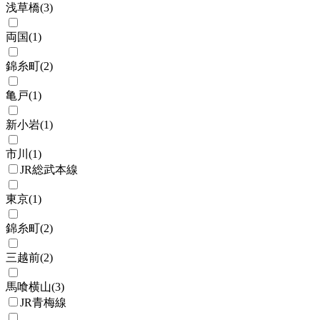
浅草橋
(
3
)
両国
(
1
)
錦糸町
(
2
)
亀戸
(
1
)
新小岩
(
1
)
市川
(
1
)
JR総武本線
東京
(
1
)
錦糸町
(
2
)
三越前
(
2
)
馬喰横山
(
3
)
JR青梅線