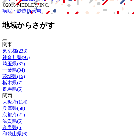
©2016 MEDLEY, INC.
病院・診療所
薬局
地域からさがす
関東
東京都
(
233
)
神奈川県
(
95
)
埼玉県
(
37
)
千葉県
(
34
)
茨城県
(
15
)
栃木県
(
7
)
群馬県
(
6
)
関西
大阪府
(
114
)
兵庫県
(
58
)
京都府
(
21
)
滋賀県
(
6
)
奈良県
(
5
)
和歌山県
(
6
)