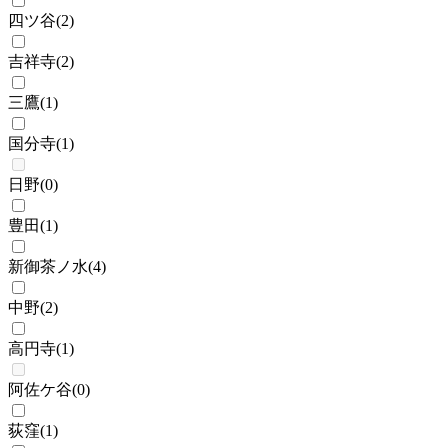
四ツ谷
(
2
)
吉祥寺
(
2
)
三鷹
(
1
)
国分寺
(
1
)
日野
(
0
)
豊田
(
1
)
新御茶ノ水
(
4
)
中野
(
2
)
高円寺
(
1
)
阿佐ケ谷
(
0
)
荻窪
(
1
)