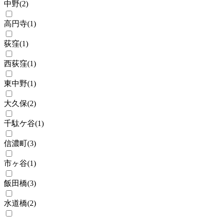
中野
(
2
)
高円寺
(
1
)
荻窪
(
1
)
西荻窪
(
1
)
東中野
(
1
)
大久保
(
2
)
千駄ケ谷
(
1
)
信濃町
(
3
)
市ヶ谷
(
1
)
飯田橋
(
3
)
水道橋
(
2
)