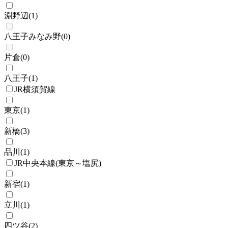
淵野辺
(
1
)
八王子みなみ野
(
0
)
片倉
(
0
)
八王子
(
1
)
JR横須賀線
東京
(
1
)
新橋
(
3
)
品川
(
1
)
JR中央本線(東京～塩尻)
新宿
(
1
)
立川
(
1
)
四ツ谷
(
2
)