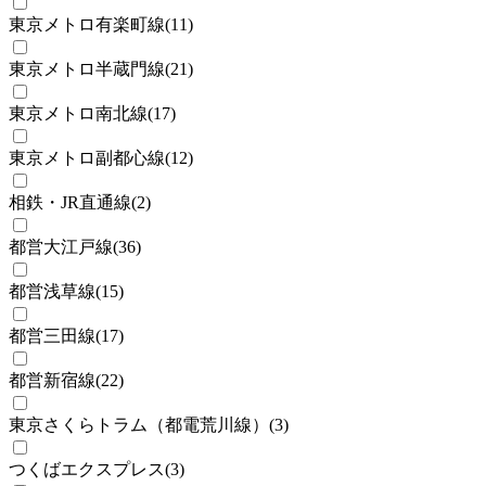
東京メトロ有楽町線
(
11
)
東京メトロ半蔵門線
(
21
)
東京メトロ南北線
(
17
)
東京メトロ副都心線
(
12
)
相鉄・JR直通線
(
2
)
都営大江戸線
(
36
)
都営浅草線
(
15
)
都営三田線
(
17
)
都営新宿線
(
22
)
東京さくらトラム（都電荒川線）
(
3
)
つくばエクスプレス
(
3
)