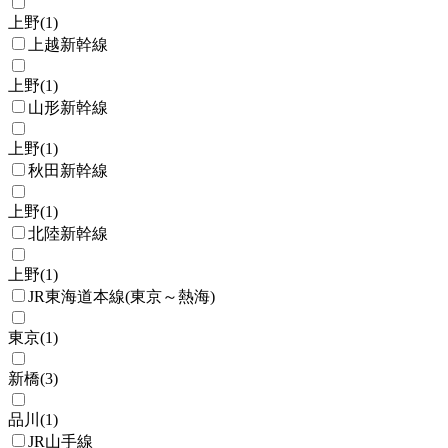
上野
(
1
)
上越新幹線
上野
(
1
)
山形新幹線
上野
(
1
)
秋田新幹線
上野
(
1
)
北陸新幹線
上野
(
1
)
JR東海道本線(東京～熱海)
東京
(
1
)
新橋
(
3
)
品川
(
1
)
JR山手線