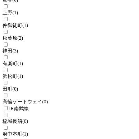
上野
(
1
)
仲御徒町
(
1
)
秋葉原
(
2
)
神田
(
3
)
有楽町
(
1
)
浜松町
(
1
)
田町
(
0
)
高輪ゲートウェイ
(
0
)
JR南武線
稲城長沼
(
0
)
府中本町
(
1
)