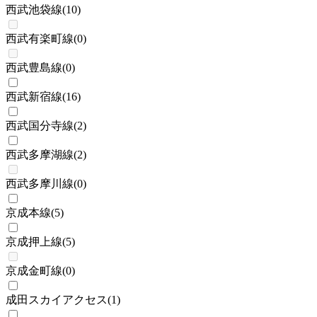
西武池袋線
(
10
)
西武有楽町線
(
0
)
西武豊島線
(
0
)
西武新宿線
(
16
)
西武国分寺線
(
2
)
西武多摩湖線
(
2
)
西武多摩川線
(
0
)
京成本線
(
5
)
京成押上線
(
5
)
京成金町線
(
0
)
成田スカイアクセス
(
1
)