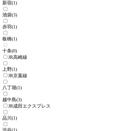
新宿
(
1
)
池袋
(
3
)
赤羽
(
1
)
板橋
(
1
)
十条
(
0
)
JR高崎線
上野
(
1
)
JR京葉線
八丁堀
(
1
)
越中島
(
3
)
JR成田エクスプレス
品川
(
1
)
渋谷
(
1
)