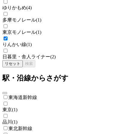
ゆりかもめ
(
4
)
多摩モノレール
(
1
)
東京モノレール
(
1
)
りんかい線
(
1
)
日暮里・舎人ライナー
(
2
)
リセット
検索
駅・沿線からさがす
東海道新幹線
東京
(
1
)
品川
(
1
)
東北新幹線