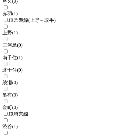
尾久
(
0
)
赤羽
(
1
)
JR常磐線(上野～取手)
上野
(
1
)
三河島
(
0
)
南千住
(
1
)
北千住
(
0
)
綾瀬
(
0
)
亀有
(
0
)
金町
(
0
)
JR埼京線
渋谷
(
1
)