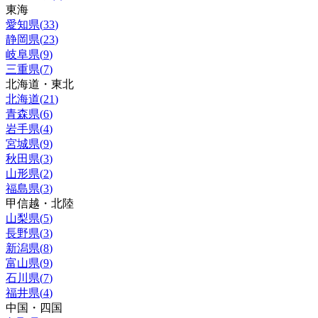
東海
愛知県
(
33
)
静岡県
(
23
)
岐阜県
(
9
)
三重県
(
7
)
北海道・東北
北海道
(
21
)
青森県
(
6
)
岩手県
(
4
)
宮城県
(
9
)
秋田県
(
3
)
山形県
(
2
)
福島県
(
3
)
甲信越・北陸
山梨県
(
5
)
長野県
(
3
)
新潟県
(
8
)
富山県
(
9
)
石川県
(
7
)
福井県
(
4
)
中国・四国