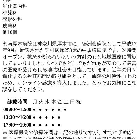
消化器内科
小児科
整形外科
皮膚科
他
10
個
湘南厚木病院は神奈川県厚木市に、徳洲会病院として平成17
年9月に新設された許可病床253床の中規模病院です。24時間
オープン、救急を断らないという方針のもと地域医療に貢献
してまいりました。いつでもどこでもだれもが安心して最善
の医療を受けられる地域社会を目指しています。近年の日々
進化する医療IT部門の取り組みとして、通院の利便性向上の
ため、オンライン診療を導入しました。どうぞお気軽にご相
談をしてください。
診療時間
月
火
水
木
金
土
日
祝
09:00〜12:00
●
●
●
●
●
●
13:30〜16:00
●
●
●
●
●
17:00〜19:00
●
●
●
●
●
※ 医療機関の診療時間は上記の通りですが、すでに予約が
埋まっている場合や病院の都合などにより実際に予約可能な