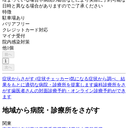
日時と異なる場合がありますのでご了承ください
特徴
駐車場あり
バリアフリー
クレジットカード対応
マイナ受付
院内感染対策
他
1
個
前へ
1
次へ
症状からさがす (症状チェッカー)
気になる症状から調べ、結
果をもとに適切な病院・診療所を提案します
歯科診療所をさ
がす
歯医者さんの対面診療予約・オンライン診療予約ができ
ます
地域から病院・診療所をさがす
関東