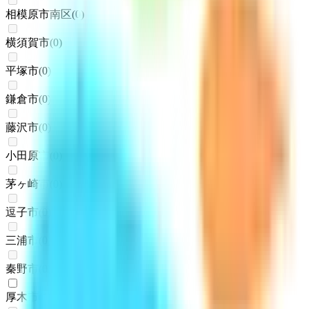
相模原市南区
(
0
)
横須賀市
(
0
)
平塚市
(
0
)
鎌倉市
(
0
)
藤沢市
(
0
)
小田原市
(
0
)
茅ヶ崎市
(
0
)
逗子市
(
0
)
三浦市
(
0
)
秦野市
(
0
)
厚木市
(
1
)