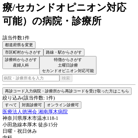
療/セカンドオピニオン対応
可能
）
の病院・診療所
該当件数
1
件
都道府県を変更
市区町村
からさがす
路線・駅
からさがす
診療科からさがす
特徴からさがす
産婦人科
土曜日診療
セカンドオピニオン対応可能
検索
再診コード入力
病院・診療所から再診コードを受け取った方はこちら
絞り込み
(該当件数:
1
件)
すべて
対面診療可
オンライン診療可
医療法人徳洲会 湘南厚木病院
神奈川県厚木市温水118-1
小田急線
本厚木
徒歩
15
分
日曜・祝日
休み
内科