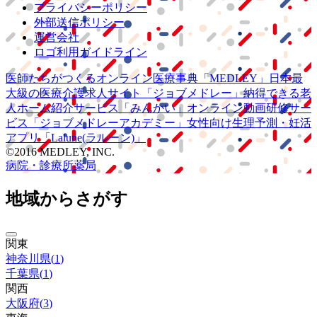
プライバシーポリシー
外部送信ポリシー
運営会社
ロゴ利用ガイドライン
医師たちがつくる
オンライン医療事典
「MEDLEY」
日本最
大級の
医療介護求人サイト
「ジョブメドレー」
納得できる
老
人ホーム紹介サービス
「みんかい」
オンライン
動画研修サー
ビス
「ジョブメドレー
アカデミー」
女性向け
生理予測・妊活
アプリ
「Lalune(ラルーン)」
©2016 MEDLEY, INC.
病院・診療所
薬局
地域からさがす
関東
神奈川県
(
1
)
千葉県
(
1
)
関西
大阪府
(
3
)