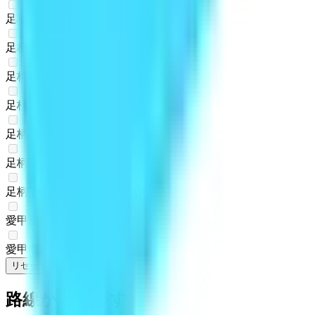
足柄上郡大井町
(
0
)
足柄上郡松田町
(
0
)
足柄上郡山北町
(
0
)
足柄上郡開成町
(
0
)
足柄下郡箱根町
(
0
)
足柄下郡真鶴町
(
0
)
足柄下郡湯河原町
(
0
)
愛甲郡愛川町
(
0
)
愛甲郡清川村
(
0
)
リセット
検索
路線からさがす