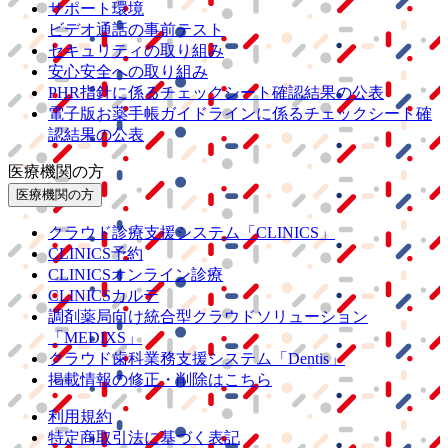
サポート環境
ビデオ通話の事前テスト
セキュリティの取り組み
安心安全への取り組み
PHR指針に係るチェックシート確認結果の公表
電子版お薬手帳ガイドラインに係るチェックシート確
認結果の公表
医療機関の方
医療機関の方
クラウド診療
支援システム
「CLINICS」
CLINICS予約
CLINICSオンライン診療
CLINICSカルテ
調剤薬局向け統合型クラウドソリューション
「MEDIXS」
クラウド歯科業務
支援システム
「Dentis」
掲載情報の修正・削除はこちら
利用規約
特定商取引法に基づく表記