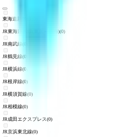
東海道新幹線
(
0
)
JR東海道本線(東京～熱海)
(
0
)
JR南武線
(
0
)
JR鶴見線
(
0
)
JR横浜線
(
0
)
JR根岸線
(
0
)
JR横須賀線
(
0
)
JR相模線
(
0
)
JR成田エクスプレス
(
0
)
JR京浜東北線
(
0
)