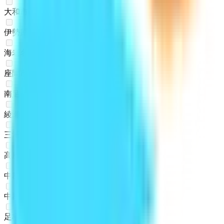
大和市
(
0
)
伊勢原市
(
0
)
海老名市
(
0
)
座間市
(
0
)
南足柄市
(
0
)
綾瀬市
(
0
)
三浦郡葉山町
(
0
)
高座郡寒川町
(
0
)
中郡大磯町
(
0
)
中郡二宮町
(
0
)
足柄上郡中井町
(
0
)