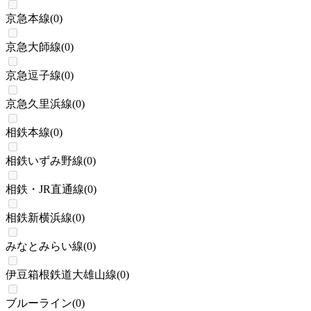
京急本線
(
0
)
京急大師線
(
0
)
京急逗子線
(
0
)
京急久里浜線
(
0
)
相鉄本線
(
0
)
相鉄いずみ野線
(
0
)
相鉄・JR直通線
(
0
)
相鉄新横浜線
(
0
)
みなとみらい線
(
0
)
伊豆箱根鉄道大雄山線
(
0
)
ブルーライン
(
0
)