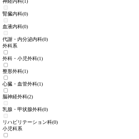
神経内科
(
1
)
腎臓内科
(
0
)
血液内科
(
0
)
代謝・内分泌内科
(
0
)
外科系
外科・小児外科
(
1
)
整形外科
(
1
)
心臓・血管外科
(
1
)
脳神経外科
(
2
)
乳腺・甲状腺外科
(
0
)
リハビリテーション科
(
0
)
小児科系