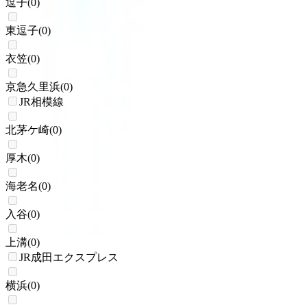
逗子
(
0
)
東逗子
(
0
)
衣笠
(
0
)
京急久里浜
(
0
)
JR相模線
北茅ケ崎
(
0
)
厚木
(
0
)
海老名
(
0
)
入谷
(
0
)
上溝
(
0
)
JR成田エクスプレス
横浜
(
0
)