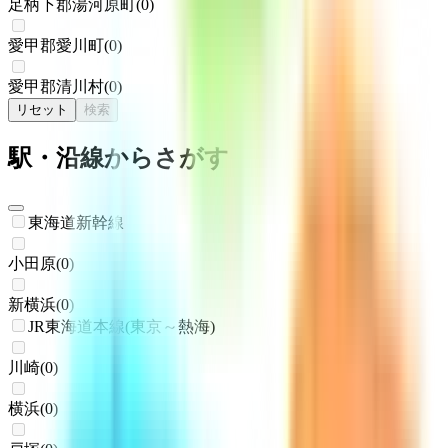
足柄下郡湯河原町
(
0
)
愛甲郡愛川町
(
0
)
愛甲郡清川村
(
0
)
リセット
検索
駅・沿線からさがす
東海道新幹線
小田原
(
0
)
新横浜
(
0
)
JR東海道本線(東京～熱海)
川崎
(
0
)
横浜
(
0
)