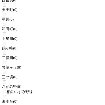
西横浜
(
0
)
天王町
(
0
)
星川
(
0
)
和田町
(
0
)
上星川
(
0
)
鶴ヶ峰
(
0
)
二俣川
(
0
)
希望ヶ丘
(
0
)
三ツ境
(
0
)
さがみ野
(
0
)
相鉄いずみ野線
湘南台
(
0
)