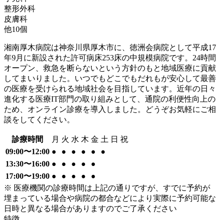
整形外科
皮膚科
他
10
個
湘南厚木病院は神奈川県厚木市に、徳洲会病院として平成17
年9月に新設された許可病床253床の中規模病院です。24時間
オープン、救急を断らないという方針のもと地域医療に貢献
してまいりました。いつでもどこでもだれもが安心して最善
の医療を受けられる地域社会を目指しています。近年の日々
進化する医療IT部門の取り組みとして、通院の利便性向上の
ため、オンライン診療を導入しました。どうぞお気軽にご相
談をしてください。
診療時間
月
火
水
木
金
土
日
祝
09:00〜12:00
●
●
●
●
●
●
13:30〜16:00
●
●
●
●
●
17:00〜19:00
●
●
●
●
●
※ 医療機関の診療時間は上記の通りですが、すでに予約が
埋まっている場合や病院の都合などにより実際に予約可能な
日時と異なる場合がありますのでご了承ください
特徴