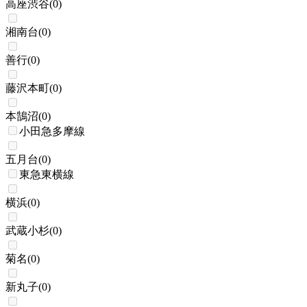
高座渋谷
(
0
)
湘南台
(
0
)
善行
(
0
)
藤沢本町
(
0
)
本鵠沼
(
0
)
小田急多摩線
五月台
(
0
)
東急東横線
横浜
(
0
)
武蔵小杉
(
0
)
菊名
(
0
)
新丸子
(
0
)