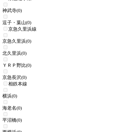
神武寺
(
0
)
逗子・葉山
(
0
)
京急久里浜線
京急久里浜
(
0
)
北久里浜
(
0
)
ＹＲＰ野比
(
0
)
京急長沢
(
0
)
相鉄本線
横浜
(
0
)
海老名
(
0
)
平沼橋
(
0
)