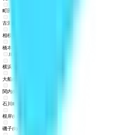
町田
(
0
)
古淵
(
0
)
相模原
(
0
)
橋本
(
0
)
JR根岸線
横浜
(
0
)
大船
(
0
)
関内
(
0
)
石川町
(
0
)
根岸
(
0
)
磯子
(
0
)