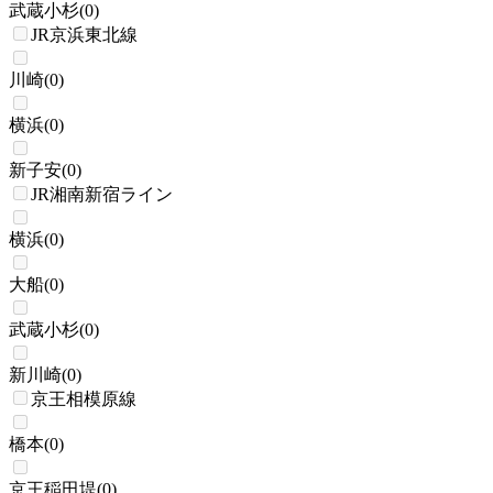
武蔵小杉
(
0
)
JR京浜東北線
川崎
(
0
)
横浜
(
0
)
新子安
(
0
)
JR湘南新宿ライン
横浜
(
0
)
大船
(
0
)
武蔵小杉
(
0
)
新川崎
(
0
)
京王相模原線
橋本
(
0
)
京王稲田堤
(
0
)