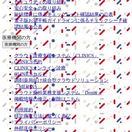
セキュリティの取り組み
安心安全への取り組み
PHR指針に係るチェックシート確認結果の公表
電子版お薬手帳ガイドラインに係るチェックシート確
認結果の公表
医療機関の方
医療機関の方
クラウド診療
支援システム
「CLINICS」
CLINICS予約
CLINICSオンライン診療
CLINICSカルテ
調剤薬局向け統合型クラウドソリューション
「MEDIXS」
クラウド歯科業務
支援システム
「Dentis」
掲載情報の修正・削除はこちら
利用規約
特定商取引法に基づく表記
プライバシーポリシー
外部送信ポリシー