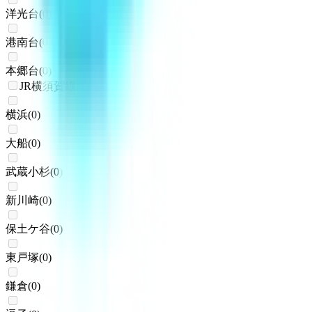
洋光台
(
0
)
港南台
(
0
)
本郷台
(
0
)
JR横須賀線
横浜
(
0
)
大船
(
0
)
武蔵小杉
(
0
)
新川崎
(
0
)
保土ケ谷
(
0
)
東戸塚
(
0
)
鎌倉
(
0
)