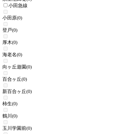
小田急線
小田原
(
0
)
登戸
(
0
)
厚木
(
0
)
海老名
(
0
)
向ヶ丘遊園
(
0
)
百合ヶ丘
(
0
)
新百合ヶ丘
(
0
)
柿生
(
0
)
鶴川
(
0
)
玉川学園前
(
0
)