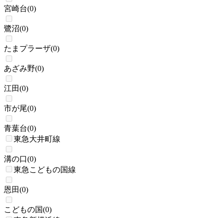
宮崎台
(
0
)
鷺沼
(
0
)
たまプラーザ
(
0
)
あざみ野
(
0
)
江田
(
0
)
市が尾
(
0
)
青葉台
(
0
)
東急大井町線
溝の口
(
0
)
東急こどもの国線
恩田
(
0
)
こどもの国
(
0
)