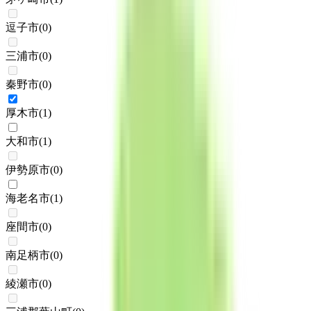
逗子市
(
0
)
三浦市
(
0
)
秦野市
(
0
)
厚木市
(
1
)
大和市
(
1
)
伊勢原市
(
0
)
海老名市
(
1
)
座間市
(
0
)
南足柄市
(
0
)
綾瀬市
(
0
)