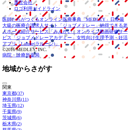
運営会社
ロゴ利用ガイドライン
医師たちがつくる
オンライン医療事典
「MEDLEY」
日本最
大級の
医療介護求人サイト
「ジョブメドレー」
納得できる
老
人ホーム紹介サービス
「みんかい」
オンライン
動画研修サー
ビス
「ジョブメドレー
アカデミー」
女性向け
生理予測・妊活
アプリ
「Lalune(ラルーン)」
©2016 MEDLEY, INC.
病院・診療所
薬局
地域からさがす
関東
東京都
(
37
)
神奈川県
(
11
)
埼玉県
(
12
)
千葉県
(
9
)
茨城県
(
6
)
栃木県
(
2
)
群馬県
(
3
)