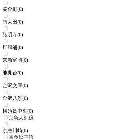
黄金町
(
0
)
南太田
(
0
)
弘明寺
(
0
)
屏風浦
(
0
)
京急富岡
(
0
)
能見台
(
0
)
金沢文庫
(
0
)
金沢八景
(
0
)
横須賀中央
(
0
)
京急大師線
京急川崎
(
0
)
京急逗子線