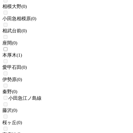
相模大野
(
0
)
小田急相模原
(
0
)
相武台前
(
0
)
座間
(
0
)
本厚木
(
1
)
愛甲石田
(
0
)
伊勢原
(
0
)
秦野
(
0
)
小田急江ノ島線
藤沢
(
0
)
桜ヶ丘
(
0
)