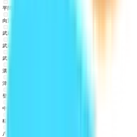
平間
(
0
)
向河原
(
0
)
武蔵小杉
(
0
)
武蔵中原
(
0
)
武蔵新城
(
0
)
溝の口
(
0
)
津田山
(
0
)
登戸
(
0
)
中野島
(
0
)
稲田堤
(
0
)
八丁畷
(
0
)