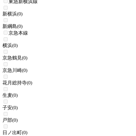
東急新横浜線
新横浜
(
0
)
新綱島
(
0
)
京急本線
横浜
(
0
)
京急鶴見
(
0
)
京急川崎
(
0
)
花月総持寺
(
0
)
生麦
(
0
)
子安
(
0
)
戸部
(
0
)
日ノ出町
(
0
)