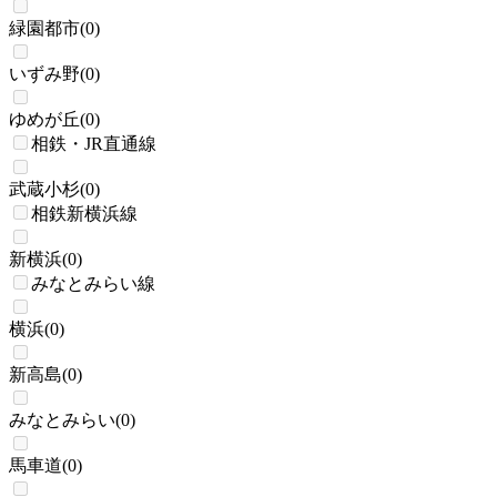
緑園都市
(
0
)
いずみ野
(
0
)
ゆめが丘
(
0
)
相鉄・JR直通線
武蔵小杉
(
0
)
相鉄新横浜線
新横浜
(
0
)
みなとみらい線
横浜
(
0
)
新高島
(
0
)
みなとみらい
(
0
)
馬車道
(
0
)