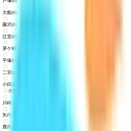
戸塚
(
0
)
大船
(
0
)
藤沢
(
0
)
辻堂
(
0
)
茅ケ崎
(
0
)
平塚
(
0
)
二宮
(
0
)
小田原
(
0
)
JR南武線
川崎
(
0
)
矢向
(
0
)
鹿島田
(
0
)