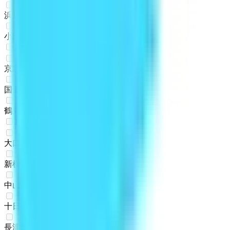
浜川崎
(
0
)
小田栄
(
0
)
JR鶴見線
京急鶴見
(
0
)
国道
(
0
)
鶴見小野
(
0
)
JR横浜線
大口
(
0
)
新横浜
(
0
)
中山
(
0
)
十日市場
(
0
)
長津田
(
0
)