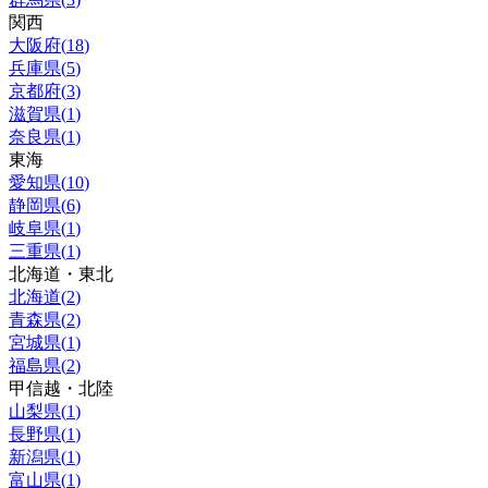
関西
大阪府
(
18
)
兵庫県
(
5
)
京都府
(
3
)
滋賀県
(
1
)
奈良県
(
1
)
東海
愛知県
(
10
)
静岡県
(
6
)
岐阜県
(
1
)
三重県
(
1
)
北海道・東北
北海道
(
2
)
青森県
(
2
)
宮城県
(
1
)
福島県
(
2
)
甲信越・北陸
山梨県
(
1
)
長野県
(
1
)
新潟県
(
1
)
富山県
(
1
)