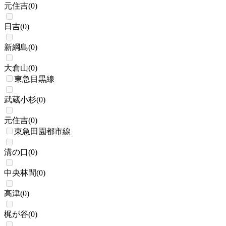
元住吉
(
0
)
日吉
(
0
)
新綱島
(
0
)
大倉山
(
0
)
東急目黒線
武蔵小杉
(
0
)
元住吉
(
0
)
東急田園都市線
溝の口
(
0
)
中央林間
(
0
)
高津
(
0
)
梶が谷
(
0
)