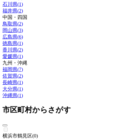
石川県
(
1
)
福井県
(
2
)
中国・四国
鳥取県
(
2
)
岡山県
(
3
)
広島県
(
6
)
徳島県
(
1
)
香川県
(
2
)
愛媛県
(
1
)
九州・沖縄
福岡県
(
7
)
佐賀県
(
2
)
長崎県
(
1
)
大分県
(
1
)
沖縄県
(
1
)
市区町村からさがす
横浜市鶴見区
(
0
)