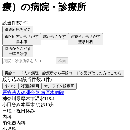
療
）
の病院・診療所
該当件数
1
件
都道府県を変更
市区町村からさがす
駅からさがす
診療科からさがす
厚木市
整形外科
特徴からさがす
土曜日診療
検索
再診コード入力
病院・診療所から再診コードを受け取った方はこちら
絞り込み
(該当件数:
1
件)
すべて
対面診療可
オンライン診療可
医療法人徳洲会 湘南厚木病院
神奈川県厚木市温水118-1
小田急線
本厚木
徒歩
15
分
日曜・祝日
休み
内科
消化器内科
小児科