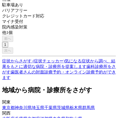
駐車場あり
バリアフリー
クレジットカード対応
マイナ受付
院内感染対策
他
1
個
前へ
1
次へ
症状からさがす (症状チェッカー)
気になる症状から調べ、結
果をもとに適切な病院・診療所を提案します
歯科診療所をさ
がす
歯医者さんの対面診療予約・オンライン診療予約ができ
ます
地域から病院・診療所をさがす
関東
東京都
神奈川県
埼玉県
千葉県
茨城県
栃木県
群馬県
関西