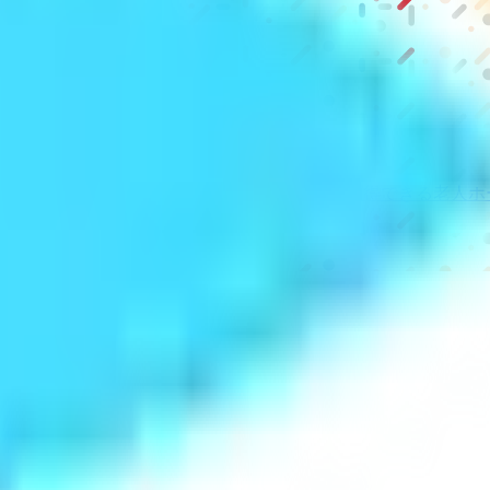
級の
医療介護求人サイト
「ジョブメドレー」
納得できる
老人ホ
リ
「Lalune(ラルーン)」