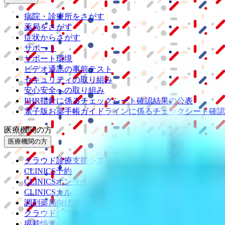
病院・診療所をさがす
薬局をさがす
症状からさがす
サポート
サポート環境
ビデオ通話の事前テスト
セキュリティの取り組み
安心安全への取り組み
PHR指針に係るチェックシート確認結果の公表
電子版お薬手帳ガイドラインに係るチェックシート確認
医療機関の方
医療機関の方
クラウド診療
支援システム
「CLINICS」
CLINICS予約
CLINICSオンライン診療
CLINICSカルテ
調剤薬局向け統合型クラウドソリューション
「MEDIX
クラウド歯科業務
支援システム
「Dentis」
掲載情報の修正・削除はこちら