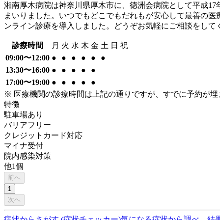
湘南厚木病院は神奈川県厚木市に、徳洲会病院として平成17
まいりました。いつでもどこでもだれもが安心して最善の医
ンライン診療を導入しました。どうぞお気軽にご相談をして
診療時間
月
火
水
木
金
土
日
祝
09:00〜12:00
●
●
●
●
●
●
13:30〜16:00
●
●
●
●
●
17:00〜19:00
●
●
●
●
●
※ 医療機関の診療時間は上記の通りですが、すでに予約が
特徴
駐車場あり
バリアフリー
クレジットカード対応
マイナ受付
院内感染対策
他
1
個
前へ
1
次へ
症状からさがす (症状チェッカー)
気になる症状から調べ、結