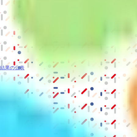
結果の公表
S」