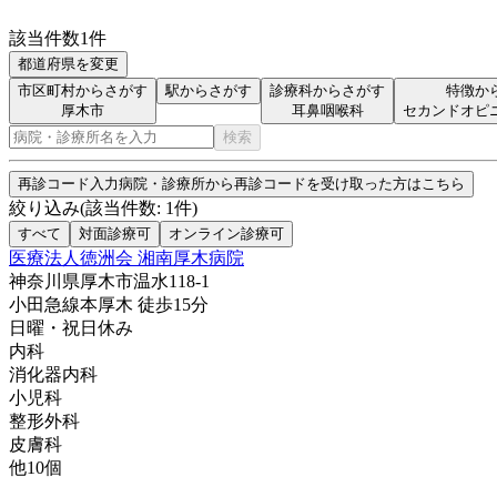
該当件数
1
件
都道府県を変更
市区町村からさがす
駅からさがす
診療科からさがす
特徴か
厚木市
耳鼻咽喉科
セカンドオピ
検索
再診コード入力
病院・診療所から再診コードを受け取った方はこちら
絞り込み
(該当件数:
1
件)
すべて
対面診療可
オンライン診療可
医療法人徳洲会 湘南厚木病院
神奈川県厚木市温水118-1
小田急線
本厚木
徒歩
15
分
日曜・祝日
休み
内科
消化器内科
小児科
整形外科
皮膚科
他
10
個