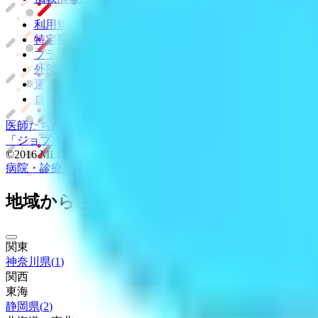
利用規約
特定商取引法に基づく表記
プライバシーポリシー
外部送信ポリシー
運営会社
ロゴ利用ガイドライン
医師たちがつくる
オンライン医療事典
「MEDLEY」
日本最大
「ジョブメドレー
アカデミー」
女性向け
生理予測・妊活アプ
©2016 MEDLEY, INC.
病院・診療所
薬局
地域からさがす
関東
神奈川県
(
1
)
関西
東海
静岡県
(
2
)