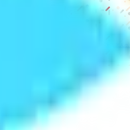
級の
医療介護求人サイト
「ジョブメドレー」
納得できる
老人ホ
リ
「Lalune(ラルーン)」