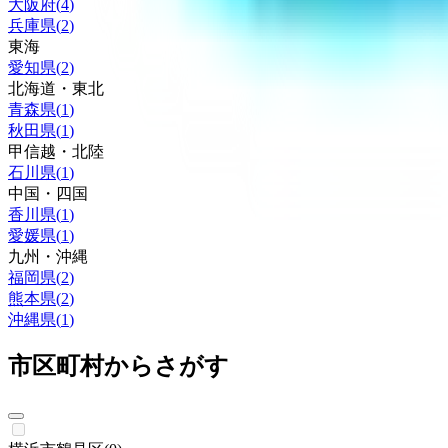
大阪府
(
4
)
兵庫県
(
2
)
東海
愛知県
(
2
)
北海道・東北
青森県
(
1
)
秋田県
(
1
)
甲信越・北陸
石川県
(
1
)
中国・四国
香川県
(
1
)
愛媛県
(
1
)
九州・沖縄
福岡県
(
2
)
熊本県
(
2
)
沖縄県
(
1
)
市区町村からさがす