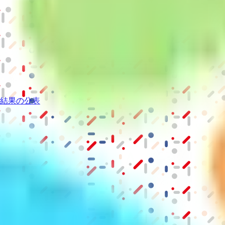
結果の公表
S」