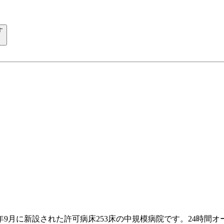
す
年9月に新設された許可病床253床の中規模病院です。24時間