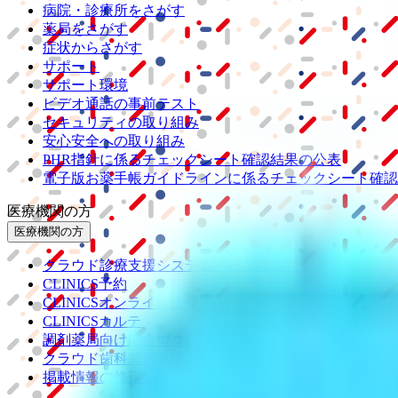
病院・診療所をさがす
薬局をさがす
症状からさがす
サポート
サポート環境
ビデオ通話の事前テスト
セキュリティの取り組み
安心安全への取り組み
PHR指針に係るチェックシート確認結果の公表
電子版お薬手帳ガイドラインに係るチェックシート確認
医療機関の方
医療機関の方
クラウド診療
支援システム
「CLINICS」
CLINICS予約
CLINICSオンライン診療
CLINICSカルテ
調剤薬局向け統合型クラウドソリューション
「MEDIX
クラウド歯科業務
支援システム
「Dentis」
掲載情報の修正・削除はこちら