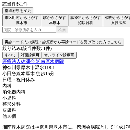
該当件数
1
件
都道府県を変更
市区町村からさがす
駅からさがす
診療科からさがす
特徴からさが
厚木市
本厚木
泌尿器科
女性医師
検索
再診コード入力
病院・診療所から再診コードを受け取った方はこちら
絞り込み
(該当件数:
1
件)
すべて
対面診療可
オンライン診療可
医療法人徳洲会 湘南厚木病院
神奈川県厚木市温水118-1
小田急線
本厚木
徒歩
15
分
日曜・祝日
休み
内科
消化器内科
小児科
整形外科
皮膚科
他
10
個
湘南厚木病院は神奈川県厚木市に、徳洲会病院として平成17