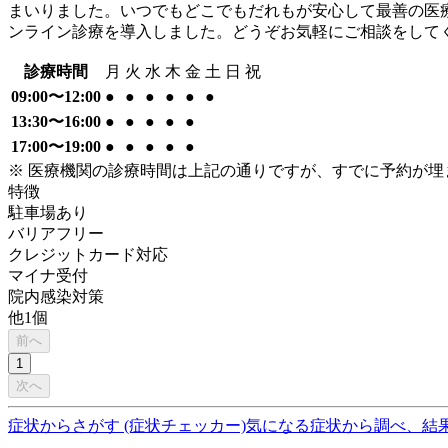
まいりました。いつでもどこでもだれもが安心して最善の医
ンライン診療を導入しました。どうぞお気軽にご相談をして
診療時間
月
火
水
木
金
土
日
祝
09:00〜12:00
●
●
●
●
●
●
13:30〜16:00
●
●
●
●
●
17:00〜19:00
●
●
●
●
●
※ 医療機関の診療時間は上記の通りですが、すでに予約が
特徴
駐車場あり
バリアフリー
クレジットカード対応
マイナ受付
院内感染対策
他
1
個
前へ
1
次へ
症状からさがす (症状チェッカー)
気になる症状から調べ、結