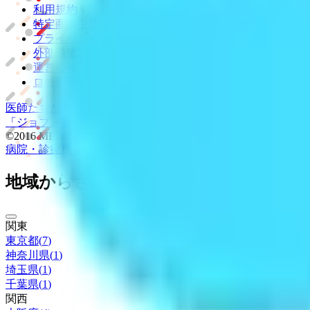
利用規約
特定商取引法に基づく表記
プライバシーポリシー
外部送信ポリシー
運営会社
ロゴ利用ガイドライン
医師たちがつくる
オンライン医療事典
「MEDLEY」
日本最大
「ジョブメドレー
アカデミー」
女性向け
生理予測・妊活アプ
©2016 MEDLEY, INC.
病院・診療所
薬局
地域からさがす
関東
東京都
(
7
)
神奈川県
(
1
)
埼玉県
(
1
)
千葉県
(
1
)
関西