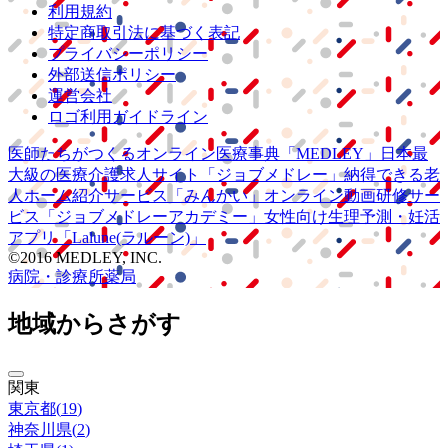
利用規約
特定商取引法に基づく表記
プライバシーポリシー
外部送信ポリシー
運営会社
ロゴ利用ガイドライン
医師たちがつくる
オンライン医療事典
「MEDLEY」
日本最
大級の
医療介護求人サイト
「ジョブメドレー」
納得できる
老
人ホーム紹介サービス
「みんかい」
オンライン
動画研修サー
ビス
「ジョブメドレー
アカデミー」
女性向け
生理予測・妊活
アプリ
「Lalune(ラルーン)」
©2016 MEDLEY, INC.
病院・診療所
薬局
地域からさがす
関東
東京都
(
19
)
神奈川県
(
2
)