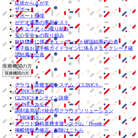
症状からさがす
サポート
サポート環境
ビデオ通話の事前テスト
セキュリティの取り組み
安心安全への取り組み
PHR指針に係るチェックシート確認結果の公表
電子版お薬手帳ガイドラインに係るチェックシート確
認結果の公表
医療機関の方
医療機関の方
クラウド診療
支援システム
「CLINICS」
CLINICS予約
CLINICSオンライン診療
CLINICSカルテ
調剤薬局向け統合型クラウドソリューション
「MEDIXS」
クラウド歯科業務
支援システム
「Dentis」
掲載情報の修正・削除はこちら