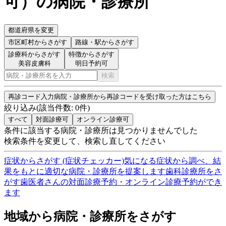
可
）
の病院・診療所
都道府県を変更
市区町村
からさがす
路線・駅
からさがす
診療科からさがす
特徴からさがす
美容皮膚科
明日予約可
検索
再診コード入力
病院・診療所から再診コードを受け取った方はこちら
絞り込み
(該当件数:
0
件)
すべて
対面診療可
オンライン診療可
条件に該当する病院・診療所は見つかりませんでした
検索条件を変更して、検索し直してください
症状からさがす (症状チェッカー)
気になる症状から調べ、結
果をもとに適切な病院・診療所を提案します
歯科診療所をさ
がす
歯医者さんの対面診療予約・オンライン診療予約ができ
ます
地域から病院・診療所をさがす