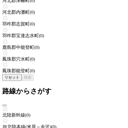
河北郡津幡町
(
0
)
河北郡内灘町
(
0
)
羽咋郡志賀町
(
0
)
羽咋郡宝達志水町
(
0
)
鹿島郡中能登町
(
0
)
鳳珠郡穴水町
(
0
)
鳳珠郡能登町
(
0
)
リセット
検索
路線からさがす
北陸新幹線
(
0
)
JR北陸本線(米原～金沢)
(
0
)