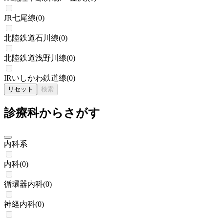
JR七尾線
(
0
)
北陸鉄道石川線
(
0
)
北陸鉄道浅野川線
(
0
)
IRいしかわ鉄道線
(
0
)
リセット
検索
診療科からさがす
内科系
内科
(
0
)
循環器内科
(
0
)
神経内科
(
0
)