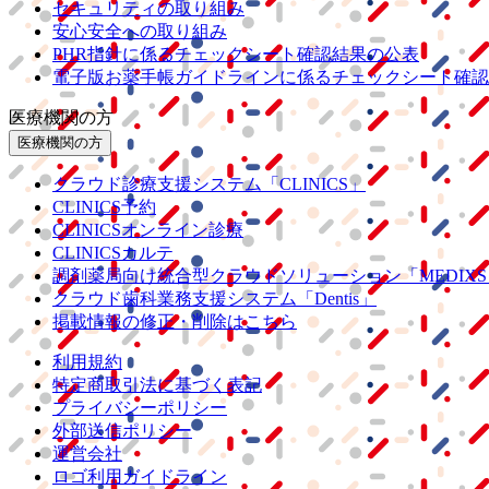
セキュリティの取り組み
安心安全への取り組み
PHR指針に係るチェックシート確認結果の公表
電子版お薬手帳ガイドラインに係るチェックシート確認
医療機関の方
医療機関の方
クラウド診療
支援システム
「CLINICS」
CLINICS予約
CLINICSオンライン診療
CLINICSカルテ
調剤薬局向け統合型クラウドソリューション
「MEDIX
クラウド歯科業務
支援システム
「Dentis」
掲載情報の修正・削除はこちら
利用規約
特定商取引法に基づく表記
プライバシーポリシー
外部送信ポリシー
運営会社
ロゴ利用ガイドライン