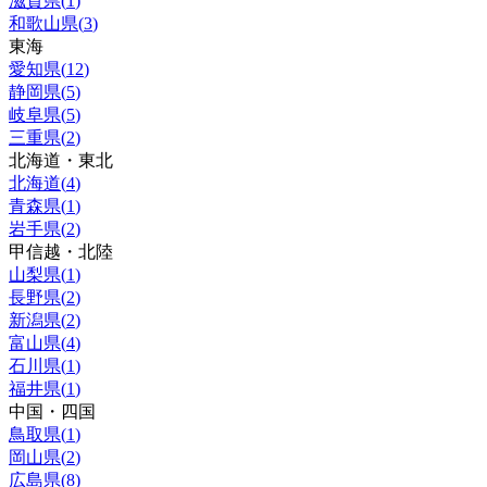
滋賀県
(
1
)
和歌山県
(
3
)
東海
愛知県
(
12
)
静岡県
(
5
)
岐阜県
(
5
)
三重県
(
2
)
北海道・東北
北海道
(
4
)
青森県
(
1
)
岩手県
(
2
)
甲信越・北陸
山梨県
(
1
)
長野県
(
2
)
新潟県
(
2
)
富山県
(
4
)
石川県
(
1
)
福井県
(
1
)
中国・四国
鳥取県
(
1
)
岡山県
(
2
)
広島県
(
8
)