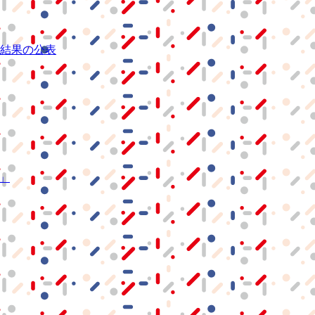
結果の公表
S」