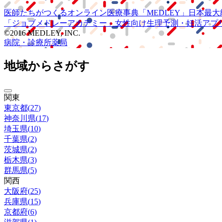
医師たちがつくる
オンライン医療事典
「MEDLEY」
日本最大
「ジョブメドレー
アカデミー」
女性向け
生理予測・妊活アプ
©2016 MEDLEY, INC.
病院・診療所
薬局
地域からさがす
関東
東京都
(
27
)
神奈川県
(
17
)
埼玉県
(
10
)
千葉県
(
2
)
茨城県
(
2
)
栃木県
(
3
)
群馬県
(
5
)
関西
大阪府
(
25
)
兵庫県
(
15
)
京都府
(
6
)