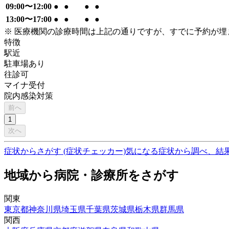
09:00〜12:00
●
●
●
●
13:00〜17:00
●
●
●
●
※ 医療機関の診療時間は上記の通りですが、すでに予約が
特徴
駅近
駐車場あり
往診可
マイナ受付
院内感染対策
前へ
1
次へ
症状からさがす (症状チェッカー)
気になる症状から調べ、結
地域から病院・診療所をさがす
関東
東京都
神奈川県
埼玉県
千葉県
茨城県
栃木県
群馬県
関西