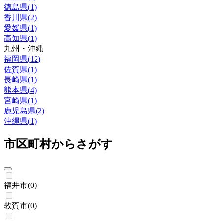
徳島県
(
1
)
香川県
(
2
)
愛媛県
(
1
)
高知県
(
1
)
九州・沖縄
福岡県
(
12
)
佐賀県
(
1
)
長崎県
(
1
)
熊本県
(
4
)
宮崎県
(
1
)
鹿児島県
(
2
)
沖縄県
(
1
)
市区町村からさがす
福井市
(
0
)
敦賀市
(
0
)