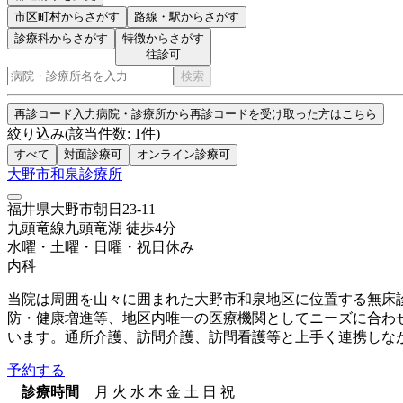
市区町村
からさがす
路線・駅
からさがす
診療科からさがす
特徴からさがす
往診可
検索
再診コード入力
病院・診療所から再診コードを受け取った方はこちら
絞り込み
(該当件数:
1
件)
すべて
対面診療可
オンライン診療可
大野市和泉診療所
福井県大野市朝日23-11
九頭竜線
九頭竜湖
徒歩
4
分
水曜・土曜・日曜・祝日
休み
内科
当院は周囲を山々に囲まれた大野市和泉地区に位置する無床
防・健康増進等、地区内唯一の医療機関としてニーズに合わ
います。通所介護、訪問介護、訪問看護等と上手く連携しな
予約する
診療時間
月
火
水
木
金
土
日
祝