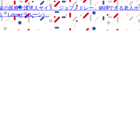
級の
医療介護求人サイト
「ジョブメドレー」
納得できる
老人ホ
リ
「Lalune(ラルーン)」