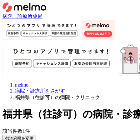
病院・診療所
薬局
melmo
病院・診療所をさがす
福井県（往診可）の病院・クリニック
福井県
（
往診可
）
の病院・診
該当件数
1
件
都道府県を変更